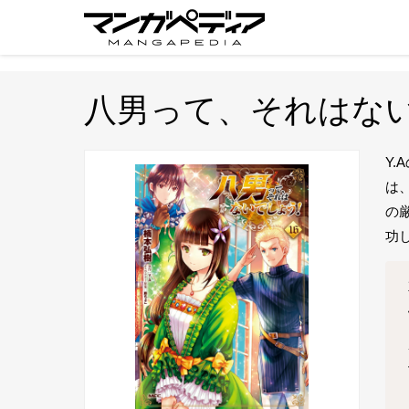
八男って、それはない
Y
は
の
功し