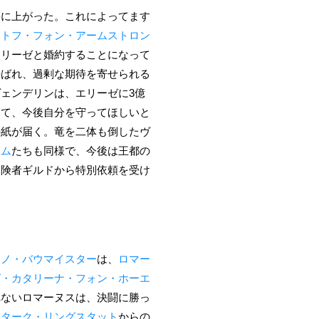
爵に上がった。これによってます
ストフ・フォン・アームストロン
エリーゼと婚約することになって
呼ばれ、過剰な期待を寄せられる
ェンデリンは、エリーゼに3億
して、今後自分を守ってほしいと
手紙が届く。竜を二体も倒したヴ
ニム
たちも同様で、今後は王都の
冒険者ギルドから特別依頼を受け
ンノ・バウマイスター
は、
ロマー
ゼ・カタリーナ・フォン・ホーエ
れないロマーヌスは、決闘に勝っ
ンターク・リングスタット
からの