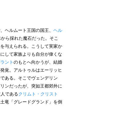
で、ヘルムート王国の国王、
ヘル
体から採れた魔石だった。そこ
位を与えられる。こうして実家か
夜にして家族よりも自分が偉くな
ブラント
のもとへ向かうが、結婚
が発覚。アルトゥルはエーリッヒ
のである。そこでヴェンデリン
デリンだったが、突如王都郊外に
友人である
クリムト・クリスト
老土竜「グレードグランド」を倒