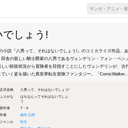
でしょう!
.Aの小説『八男って、それはないでしょう!』のコミカライズ作品
、田舎の貧しい騎士爵家の八男であるヴェンデリン・フォン・ベン
厳しい財政状況から冒険者を目指すことにしたヴェンデリンが、古
ていく姿を描いた異世界転生冒険ファンタジー。「ComicWalker」
正式名称
八男って、それはないでしょう!
ふりがな
はちなんってそれはないでしょ
う
原作者
Y・A
作者
楠本 弘樹
ジャンル
転生