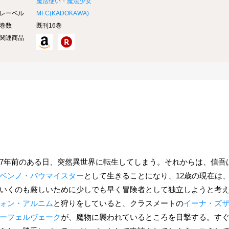
魔法使い・魔法少女
レーベル
MFC(
KADOKAWA
)
巻数
既刊16巻
関連商品
7年前のある日、突然異世界に転生してしまう。それからは、信吾
ベンノ・バウマイスター
として生きることになり、12歳の現在は
いくのも厳しいために少しでも早く冒険者として独立しようと考
ォン・アルニム
と狩りをしていると、クラスメートの
イーナ・ズ
ーフェルヴェーク
が、魔物に襲われているところを目撃する。す