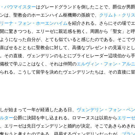
・バウマイスター
はグレードグランドを倒したことで、爵位が男
ンは、聖教会のホーエンハイム枢機卿の孫娘で、
クリムト・クリ
リーナ・フォン・ホーエンハイム
を紹介される。さらにその場で
開に驚きつつも、エリーゼに親近感を抱く。周囲から「聖女」と
ようになった自分が、とても似ていると感じたのである。そこでヴ
喜ばせるとともに聖教会に対して、高価なプレゼントの見返りと
。その直後、ヴェンデリンのもとにブライヒレーダー辺境伯から
備校で学ぶことはなく、それは仲間の
エルヴィン・フォン・アル
られる。こうして留学を決めたヴェンデリンたちは、その直後に
しが始まって一年が経過したある日、
ヴェンデリン・フォン・ベ
ルター
公爵に決闘を申し込まれる。ロマーヌスは以前から
エリー
、エリーゼは先日ヴェンデリンと婚約が決定。そこであきらめき
奪おうと考えたのである。辟易するヴェンデリンだったが、
ブラ