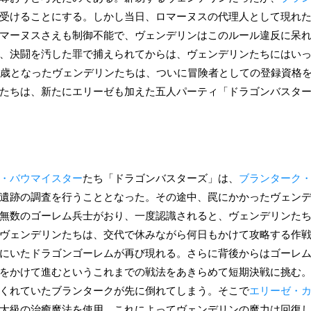
受けることにする。しかし当日、ロマーヌスの代理人として現れ
マーヌスさえも制御不能で、ヴェンデリンはこのルール違反に呆
、決闘を汚した罪で捕えられてからは、ヴェンデリンたちにはい
5歳となったヴェンデリンたちは、ついに冒険者としての登録資格
たちは、新たにエリーゼも加えた五人パーティ「ドラゴンバスタ
・バウマイスター
たち「ドラゴンバスターズ」は、
ブランターク
遺跡の調査を行うこととなった。その途中、罠にかかったヴェン
無数のゴーレム兵士がおり、一度認識されると、ヴェンデリンた
ヴェンデリンたちは、交代で休みながら何日もかけて攻略する作戦
にいたドラゴンゴーレムが再び現れる。さらに背後からはゴーレ
をかけて進むというこれまでの戦法をあきらめて短期決戦に挑む
くれていたブランタークが先に倒れてしまう。そこで
エリーゼ・
大級の治癒魔法を使用。これによってヴェンデリンの魔力は回復