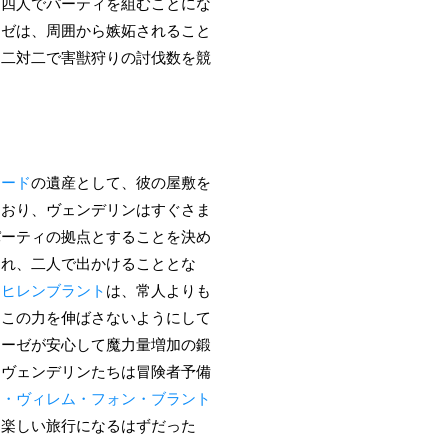
て四人でパーティを組むことにな
ーゼは、周囲から嫉妬されること
、二対二で害獣狩りの討伐数を競
ォード
の遺産として、彼の屋敷を
ており、ヴェンデリンはすぐさま
パーティの拠点とすることを決め
われ、二人で出かけることとな
・ヒレンブラント
は、常人よりも
にこの力を伸ばさないようにして
イーゼが安心して魔力量増加の鍛
、ヴェンデリンたちは冒険者予備
ヒ・ヴィレム・フォン・ブラント
、楽しい旅行になるはずだった