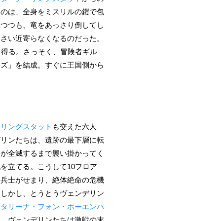
たのは、全身をミスリルの鎧で包
れつつも、竜をあっさり倒してし
っさい近寄らなくなるのだった。
を得る。さっそく、冒険者ギル
ーズ」を結成。すぐに王国側から
・リングスタット
も交えた六人
デリンたちは、遺跡の最下層に転
ちが全滅するまで襲い掛かってく
を立てる。こうして10フロア
ム兵士がせまり、絶体絶命の危機
。しかし、とうとうヴェンデリン
カタリーナ・フォン・ホーエンハ
し、ヴェンデリンたちは激戦の末