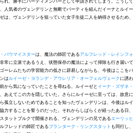
られ、勝手にパーティメンバーとして申請されてしまう。こうし
、人気者のヴェンデリンと無断でパーティを組んだイーナとルイ
ゼは、ヴェンデリンを狙っていた女子生徒二人を納得させるため
・バウマイスター
は、魔法の師匠である
アルフレッド・レインフ
非常に立派であるうえ、状態保存の魔法によって掃除も行き届い
ゴーレムたちの学習能力の低さに辟易しながらも、今後はここを
ンは
ルイーゼ・ヨランデ・アウレリア・オーフェルヴェーク
に誘
前から気になっていたことを尋ねる。ルイーゼと
イーナ・ズザネ
、あえてこの力を隠していた。さらにルイーゼに至っては、故意
ら孤立しないためであることを知ったヴェンデリンは、今後はル
協力することを誓うのだった。それからしばらくが経ったある日
スタットブルクで開催される、ヴェンデリンの兄である
エーリッ
ルフレッドの師匠である
ブランターク・リングスタット
も同行し