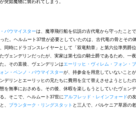
が突如魔物に襲われてしまう。
・バウマイスター
は、魔導飛行船を伝説の古代竜から守ったこと
った。ヘルムート37世が必要としていたのは、古代竜の骨とその
、同時にドラゴンスレイヤーとして「双竜勲章」と第六位準男爵
たヴェンデリンだったが、実家は第七位の騎士爵であるため、一
た。その直後、ヴェンデリンは
エーリッヒ・ヴィレム・フォン・
ォン・ベンノ・バウマイスター
が、持参金を用意していないこと
ンデリンとエーリッヒの兄たちに費用を立て替えさせようとした
態を無事におさめる。その後、休暇を楽しもうとしていたヴェン
る。そこで、ヘルムート37世に
アルフレッド・レインフォード
の
と、
ブランターク・リングスタット
と三人で、パルケニア草原の