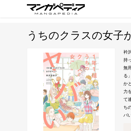
うちのクラスの女子
衿
持
無
る
か
力
て
ち
バ