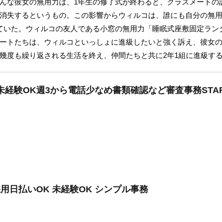
んな彼女の無用力は、1年生の修了式が終わると、クラスメートの
消失するというもの。この影響からウィルコは、誰にも自分の無用
ていた。ウィルコの友人である小窓の無用力「睡眠式座敷固定ランダ
ートたちは、ウィルコといっしょに進級したいと強く訴え、彼女
幾度も繰り返される生活を終え、仲間たちと共に2年1組に進級す
未経験OK週3から電話少なめ書類確認など審査事務STAF
用日払いOK 未経験OK シンプル事務