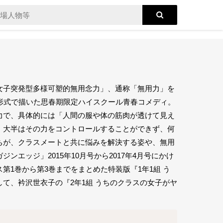
女子突発型多様可塑的無用念力」、通称「無用力」を
形式で描いた思春期限定ハイスクール青春コメディ。
力で、具体的には「人間の服や体の筋肉が透けて見え
、大半はその力をコントロールすることができず、何
ちが、クラスメートと共に悩みを解決する姿や、無用
エッジ」2015年10月号から2017年4月号にかけ
1巻から第3巻までをまとめた特装版『1年1組 う
て、衿沢世衣子の『2年1組 うちのクラスの女子がヤ