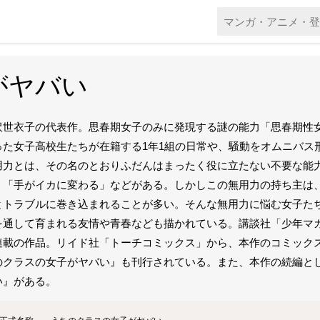
がヤバい
沢世衣子の代表作。思春期女子のみに発現する謎の能力「思春期性
った女子高校生たちが在籍する1年1組の日常や、騒動をオムニバス
用力とは、その名のとおりふだんはまったく役に立たない不要な能
」「手がイカに変わる」などがある。しかしこの無用力の持ち主は
とトラブルに巻き込まれることが多い。そんな無用力に悩む女子た
を通して育まれる友情や青春なども描かれている。講談社「少年マガジン
連載の作品。リイド社「トーチコミックス」から、本作のコミックス第
のクラスの女子がヤバい』も刊行されている。また、本作の続編とし
い』がある。