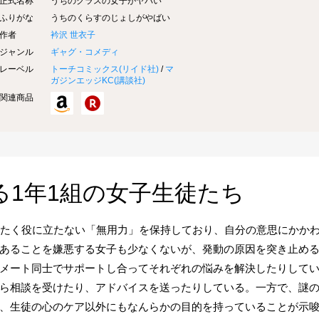
正式名称
うちのクラスの女子がヤバい
ふりがな
うちのくらすのじょしがやばい
作者
衿沢 世衣子
ジャンル
ギャグ・コメディ
レーベル
トーチコミックス(
リイド社
)
/
マ
ガジンエッジKC(
講談社
)
関連商品
る1年1組の女子生徒たち
ったく役に立たない「無用力」を保持しており、自分の意思にかか
あることを嫌悪する女子も少なくないが、発動の原因を突き止め
メート同士でサポートし合ってそれぞれの悩みを解決したりして
ら相談を受けたり、アドバイスを送ったりしている。一方で、謎
、生徒の心のケア以外にもなんらかの目的を持っていることが示