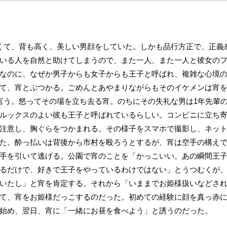
くて、背も高く、美しい男顔をしていた。しかも品行方正で、正義
いる人を自然と助けてしまうので、また一人、また一人と彼女の
なのに、なぜか男子からも女子からも王子と呼ばれ、複雑な心境
て、宵とぶつかる。ごめんとあやまりながらもそのイケメンは宵
言う。怒ってその場を立ち去る宵。のちにその失礼な男は1年先輩
ルックスのよい彼も王子と呼ばれているらしい。コンビニに立ち
注意し、胸ぐらをつかまれる。その様子をスマホで撮影し、ネッ
た。酔っ払いは背後から市村を殴ろうとするが、宵は空手の構え
手を引いて逃げる。公園で宵のことを「かっこいい。あの瞬間王
るだけで、好きで王子をやっているわけではない」とうつむくが
いたし」と宵を肯定する。それから「いままでお姫様扱いなどさ
て、宵をお姫様だっこするのだった。初めての経験に顔を真っ赤
始め、翌日、宵に「一緒にお昼を食べよう」と誘うのだった。