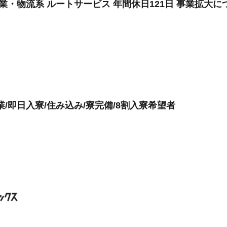
業・物流系 ルートサービス 年間休日121日 事業拡大
/即日入寮/住み込み/寮完備/8割入寮希望者