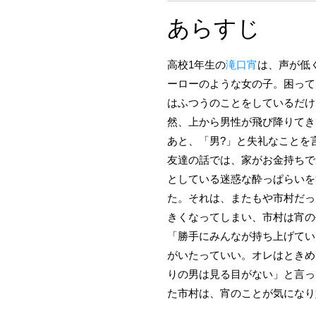
あらすじ
高校1年生の
滝口宵
は、声が低
ーローのような女の子。困って
はふつうのことをしているだけ
然、上から男性が飛び降りてき
あと、「男?」と失礼なことを
友達の話では、家がお金持ちで
としている迷惑な酔っぱらいを
た。それは、またもや市村だっ
きくなってしまい、市村は宵の
「勝手にみんなが持ち上げてい
がいたっていい。オレはときめ
りの男は見る目がない」と言っ
た市村は、宵のことが気になり