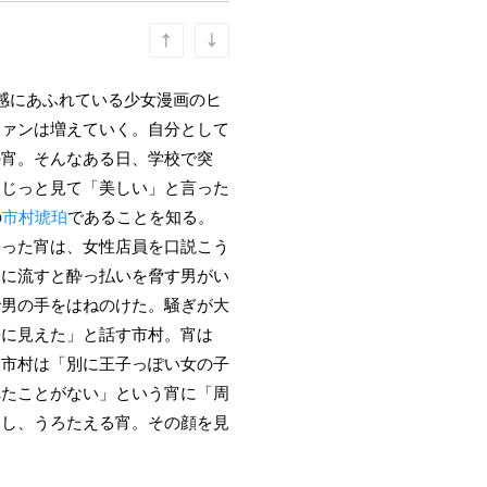
感にあふれている少女漫画のヒ
ファンは増えていく。自分として
の宵。そんなある日、学校で突
をじっと見て「美しい」と言った
の
市村琥珀
であることを知る。
寄った宵は、女性店員を口説こう
トに流すと酔っ払いを脅す男がい
で男の手をはねのけた。騒ぎが大
子に見えた」と話す市村。宵は
、市村は「別に王子っぽい女の子
れたことがない」という宵に「周
にし、うろたえる宵。その顔を見