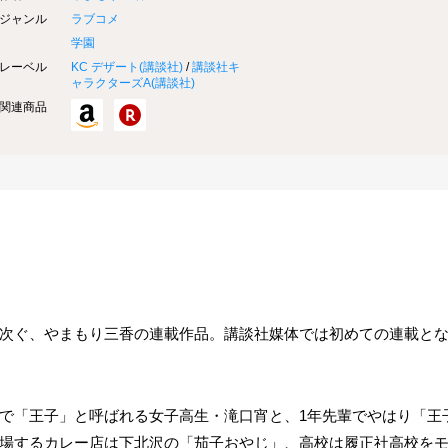
ジャンル
ラブコメ
学園
レーベル
KC デザート(
講談社
)
/
講談社キ
ャラクターズA(
講談社
)
関連商品
次ぐ、やまもり三香の連載作品。講談社媒体では初めての連載と
で「王子」と呼ばれる女子高生・滝口宵と、1年先輩でやはり「王
場するカレー店は下北沢の「茄子おやじ」、高校は履正社高校を