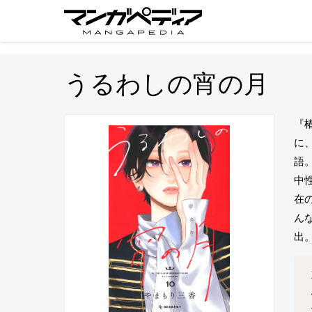
うるわしの宵の月
『
に
語
中
在
ん
出