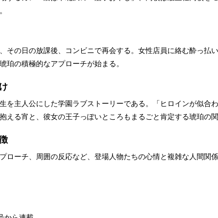
。
、その日の放課後、コンビニで再会する。女性店員に絡む酔っ払
琥珀の積極的なアプローチが始まる。
け
生を主人公にした学園ラブストーリーである。「ヒロインが似合
抱える宵と、彼女の王子っぽいところもまるごと肯定する琥珀の
徴
プローチ、周囲の反応など、登場人物たちの心情と複雑な人間関
月号から連載。