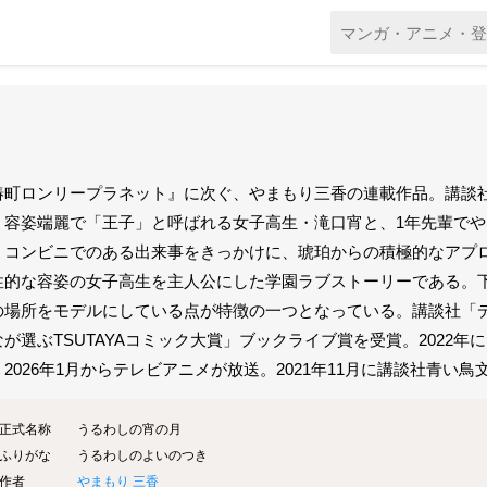
椿町ロンリープラネット』に次ぐ、やまもり三香の連載作品。講談
、容姿端麗で「王子」と呼ばれる女子高生・滝口宵と、1年先輩で
。コンビニでのある出来事をきっかけに、琥珀からの積極的なアプ
性的な容姿の女子高生を主人公にした学園ラブストーリーである。
の場所をモデルにしている点が特徴の一つとなっている。講談社「デザー
なが選ぶTSUTAYAコミック大賞」ブックライブ賞を受賞。2022年
。2026年1月からテレビアニメが放送。2021年11月に講談社青い
正式名称
うるわしの宵の月
ふりがな
うるわしのよいのつき
作者
やまもり 三香