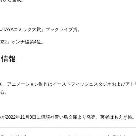
SUTAYAコミック大賞」ブックライブ賞。
2022」オンナ編第4位。
ス情報
にて放送。アニメーション制作はイーストフィッシュスタジオおよびア
る。
第2巻が2022年11月9日に講談社青い鳥文庫より発売。著者はもえぎ桃