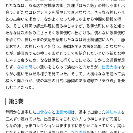
れたななは、ある店で宮城県の郷土料理「はらこ飯」の神しゃまと出
会う。新たなコレクションを増やして喜ぶななは、さらなる神しゃま
との出会いを求めて、なかよくなった神しゃまから仲間の情報を得
る。そして静岡の郷土料理に宿る神しゃまが、歌舞伎町にいると知っ
たななは次の休みにさっそく歌舞伎町へ出かける。慣れない歌舞伎町
を歩く中、神しゃまの気配を察知したななは郷土料理店に入り、「静
岡おでん」の神しゃまと出会う。静岡おでんの味を堪能したななだっ
たが、静岡おでんの神しゃまがどうしても紹介したいという新たな神
しゃまと会うため、ななは浜松に行くことになる。しかし交通費が足
りず、
ななの母
に小遣いをもらって浜松へと向かうが、
出雲大樹
はな
なが小遣いをねだる様子を見ていた。そして、大樹はななを追って浜
松へと向かうが、彼の本当の目的は静岡のある路線で「乗り鉄」を楽
しむことだった。
第3巻
静岡から帰宅した
出雲なな
と
出雲大樹
は、道中で出会った
神しゃま
を
三人ずつ連れていた。出雲家にはこれで六人もの神しゃまが同居し、
ななの神しゃまコレクションはますますにぎやかになっていく。実は
ななと大樹が遠出しているあいだに、
ななの母
も新しい神しゃまと出