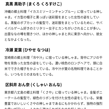
真黒 黒助子
(まくろ くろすけこ)
沖縄の郷土料理「イカスミソーミンチャンプルー」に宿っている神し
ゃま。イカ型の帽子と黒っぽい迷彩服をまとった女性の姿をしてい
る。黒髪のボブカットの髪型で、迷彩服をまとっているために、サバ
イバルゲーム好きのミリタリー女子とカンちがいされることが多い。
出雲ななの噂を聞きつけ、ほかの神しゃまと共に東京へ向かい、彼女
となかよくなった。
冷瀬 夏葉
(ひやせ なつは)
宮崎県の郷土料理「冷や汁」に宿っている神しゃま。背中にアジの干
物を背負った女性の姿をしている。濃い桃色のロングヘアで、頭に白
米でできた帽子をかぶっている。冷や汁が夏の名物料理であることか
ら、いつもセミのまねをしている。
区斜井 おん奈
(くしゃい おんな)
東京都八丈島の郷土料理「くさや」に宿っている神しゃま。金髪ポニ
ーテールの髪型で、緑色のリボンを付けた女性の姿をしている。栄養
豊富でおいしいくさやの神しゃまであるにもかかわらず、独特の強烈
な臭いが災いし、人々から避けられがちなのを悩んでいる。