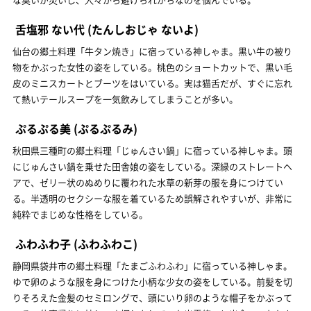
舌塩邪 ない代
(たんしおじゃ ないよ)
仙台の郷土料理「牛タン焼き」に宿っている神しゃま。黒い牛の被り
物をかぶった女性の姿をしている。桃色のショートカットで、黒い毛
皮のミニスカートとブーツをはいている。実は猫舌だが、すぐに忘れ
て熱いテールスープを一気飲みしてしまうことが多い。
ぷるぷる美
(ぷるぷるみ)
秋田県三種町の郷土料理「じゅんさい鍋」に宿っている神しゃま。頭
にじゅんさい鍋を乗せた田舎娘の姿をしている。深緑のストレートヘ
アで、ゼリー状のぬめりに覆われた水草の新芽の服を身につけてい
る。半透明のセクシーな服を着ているため誤解されやすいが、非常に
純粋でまじめな性格をしている。
ふわふわ子
(ふわふわこ)
静岡県袋井市の郷土料理「たまごふわふわ」に宿っている神しゃま。
ゆで卵のような服を身につけた小柄な少女の姿をしている。前髪を切
りそろえた金髪のセミロングで、頭にいり卵のような帽子をかぶって