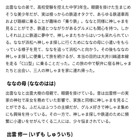
出雲ななの弟で、高校受験を控えた中学3年生。眼鏡を掛けた生まじめ
そうな美少年だが、実は根っからの鉄道オタクで、あらゆる鉄道車両
および路線に乗ることが趣味の「乗り鉄」。ななと同様に神しゃまを
見ることができ、鉄道とつながりがあるグルメにも関心を持つ。しか
しそれ以上に鉄道に夢中で、神しゃまたちからはいつも呆れられてい
る。ななが浜松へ神しゃま探しに行くためにななの母に小遣いをもら
っている様子を見て、ななを追って浜松へと向かう。その後もななの
神しゃま探しに便乗して旅を続けるが、本当の目的は大井川鐵道本線
を走る「C11型」に乗ることだった。この旅の中で駅弁に宿る神しゃま
たちと出会い、三人の神しゃまを家に連れ帰った。
ななの母
(ななのはは)
出雲ななと出雲大樹の母親で、眼鏡を掛けている。昔は出雲修一の実
家の神社で巫女を務めていた影響で、家族と同様に神しゃまを見るこ
とができる。ふだんはふつうの主婦だが、グルメ好きで神しゃま集め
にも興味を持っている。その一方で、神しゃま探しや鉄道のために頻
繁に小遣いをせがんでくる二人には、少々悩まされている。
出雲 修一
(いずも しゅういち)