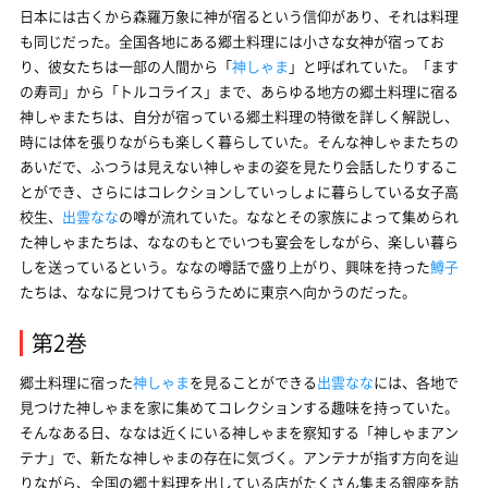
日本には古くから森羅万象に神が宿るという信仰があり、それは料理
も同じだった。全国各地にある郷土料理には小さな女神が宿ってお
り、彼女たちは一部の人間から「
神しゃま
」と呼ばれていた。「ます
の寿司」から「トルコライス」まで、あらゆる地方の郷土料理に宿る
神しゃまたちは、自分が宿っている郷土料理の特徴を詳しく解説し、
時には体を張りながらも楽しく暮らしていた。そんな神しゃまたちの
あいだで、ふつうは見えない神しゃまの姿を見たり会話したりするこ
とができ、さらにはコレクションしていっしょに暮らしている女子高
校生、
出雲なな
の噂が流れていた。ななとその家族によって集められ
た神しゃまたちは、ななのもとでいつも宴会をしながら、楽しい暮ら
しを送っているという。ななの噂話で盛り上がり、興味を持った
鱒子
たちは、ななに見つけてもらうために東京へ向かうのだった。
第2巻
郷土料理に宿った
神しゃま
を見ることができる
出雲なな
には、各地で
見つけた神しゃまを家に集めてコレクションする趣味を持っていた。
そんなある日、ななは近くにいる神しゃまを察知する「神しゃまアン
テナ」で、新たな神しゃまの存在に気づく。アンテナが指す方向を辿
りながら、全国の郷土料理を出している店がたくさん集まる銀座を訪