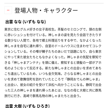
登場人物・キャラクター
出雲 なな
(いずも なな)
東京に住むグルメ好きの女子高校生。茶髪のセミロングで、頭の左側
に赤いシュシュを付けている。神しゃまの姿を見たり会話できたりす
る数少ない人間で、各地で郷土料理巡りをする中で、なかよくなった
神しゃまを自宅に連れ帰り、自室のドールハウスに住まわせてコレク
ションしている。その噂が鱒子たちのあいだで話題になり、自ら東京
にやって来た彼女たちともなかよくなった。神しゃまの気配を察知で
きる「神しゃまアンテナ」を頭に備え、察知すると頭髪の一部がアホ
毛のようになって反応する。新たな神しゃまとの出会いを求めてあち
こち遠出しているため、いつも金欠気味。さらなる神しゃまとの出会
いを求めて歌舞伎町を訪れていたところで「静岡おでんの神しゃま」
と出会い、彼女の紹介を受けて浜松へ向かうことになる。静岡で出会
った三人の神しゃまを連れ帰ったあとは、ななの母と大樹と共に群馬
旅行に行き、高崎で群馬名物の神しゃまたちと出会う。
出雲 大樹
(いずも ひろき)