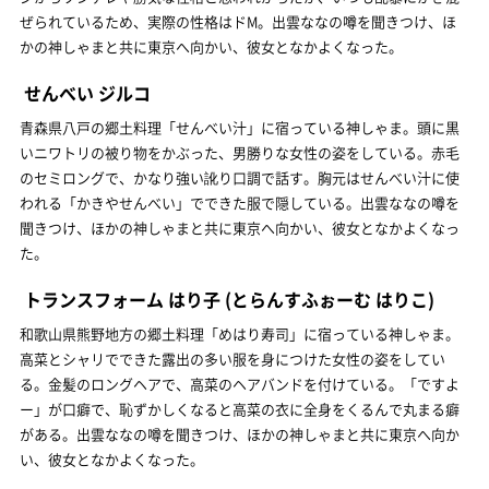
ぜられているため、実際の性格はドM。出雲ななの噂を聞きつけ、ほ
かの神しゃまと共に東京へ向かい、彼女となかよくなった。
せんべい ジルコ
青森県八戸の郷土料理「せんべい汁」に宿っている神しゃま。頭に黒
いニワトリの被り物をかぶった、男勝りな女性の姿をしている。赤毛
のセミロングで、かなり強い訛り口調で話す。胸元はせんべい汁に使
われる「かきやせんべい」でできた服で隠している。出雲ななの噂を
聞きつけ、ほかの神しゃまと共に東京へ向かい、彼女となかよくなっ
た。
トランスフォーム はり子
(とらんすふぉーむ はりこ)
和歌山県熊野地方の郷土料理「めはり寿司」に宿っている神しゃま。
高菜とシャリでできた露出の多い服を身につけた女性の姿をしてい
る。金髪のロングヘアで、高菜のヘアバンドを付けている。「ですよ
ー」が口癖で、恥ずかしくなると高菜の衣に全身をくるんで丸まる癖
がある。出雲ななの噂を聞きつけ、ほかの神しゃまと共に東京へ向か
い、彼女となかよくなった。