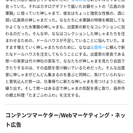
会っていた。それはカタログギフトで届いたお鍋セットの「広島の水
軍鍋」に宿っていた神しゃまで、彼女はちょっと強気な性格の、酒に
弱い広島県の神しゃまだった。ななたちに水軍鍋の特徴を解説してな
かよくなった水軍鍋の神しゃまも、出雲家の新たなコレクションに加
わるのだった。そんな中、ななはコレクションした神しゃまたちを住
まわせるための、ドールハウスが不足していることに悩んでいた。ま
すます増えていく神しゃまたちのために、ななは
出雲修一
に頼んで新
たなドールハウスを注文してもらうことにする。出雲家の家長である
修一の実家は代々神社の家系で、ななたちが神しゃまを見たり会話で
きたりするのは、その血筋を受け継いでいるためだった。そんな出雲
家に神しゃまがどんどん集まるのを喜ぶと同時に、負けていられない
と意気込んだ修一は、仕事帰りに新たな神しゃまを見つけようと街に
繰り出す。そして修一はある店で神しゃまの気配を感じ取り、袋井市
の郷土料理「たまごふわふわ」を注文する。
コンテンツマーケター/Webマーケティング・ネッ
ト広告