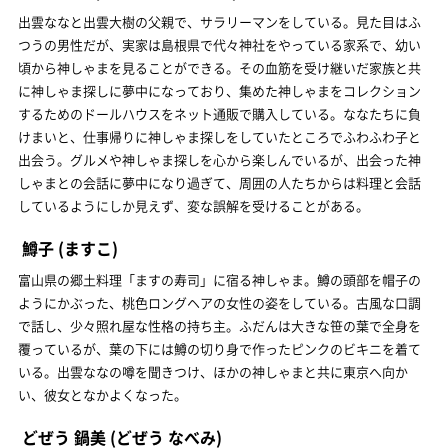
出雲ななと出雲大樹の父親で、サラリーマンをしている。見た目はふ
つうの男性だが、実家は島根県で代々神社をやっている家系で、幼い
頃から神しゃまを見ることができる。その血筋を受け継いだ家族と共
に神しゃま探しに夢中になっており、集めた神しゃまをコレクション
するためのドールハウスをネット通販で購入している。ななたちに負
けまいと、仕事帰りに神しゃま探しをしていたところでふわふわ子と
出会う。グルメや神しゃま探しを心から楽しんでいるが、出会った神
しゃまとの会話に夢中になり過ぎて、周囲の人たちからは料理と会話
しているようにしか見えず、変な誤解を受けることがある。
鱒子
(ますこ)
富山県の郷土料理「ますの寿司」に宿る神しゃま。鱒の頭部を帽子の
ようにかぶった、桃色ロングヘアの女性の姿をしている。古風な口調
で話し、少々照れ屋な性格の持ち主。ふだんは大きな笹の葉で全身を
覆っているが、葉の下には鱒の切り身で作ったピンクのビキニを着て
いる。出雲ななの噂を聞きつけ、ほかの神しゃまと共に東京へ向か
い、彼女となかよくなった。
どぜう 鍋美
(どぜう なべみ)