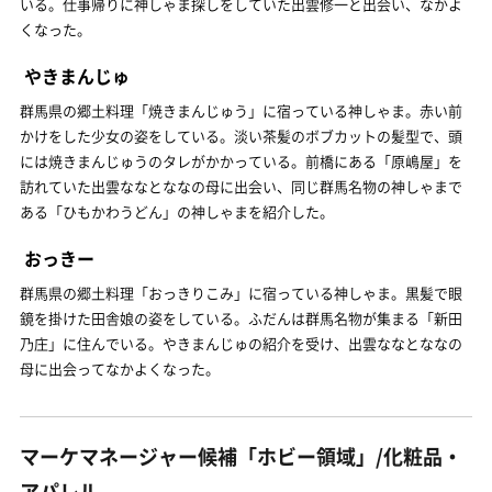
いる。仕事帰りに神しゃま探しをしていた出雲修一と出会い、なかよ
くなった。
やきまんじゅ
群馬県の郷土料理「焼きまんじゅう」に宿っている神しゃま。赤い前
かけをした少女の姿をしている。淡い茶髪のボブカットの髪型で、頭
には焼きまんじゅうのタレがかかっている。前橋にある「原嶋屋」を
訪れていた出雲ななとななの母に出会い、同じ群馬名物の神しゃまで
ある「ひもかわうどん」の神しゃまを紹介した。
おっきー
群馬県の郷土料理「おっきりこみ」に宿っている神しゃま。黒髪で眼
鏡を掛けた田舎娘の姿をしている。ふだんは群馬名物が集まる「新田
乃庄」に住んでいる。やきまんじゅの紹介を受け、出雲ななとななの
母に出会ってなかよくなった。
マーケマネージャー候補「ホビー領域」/化粧品・
アパレル