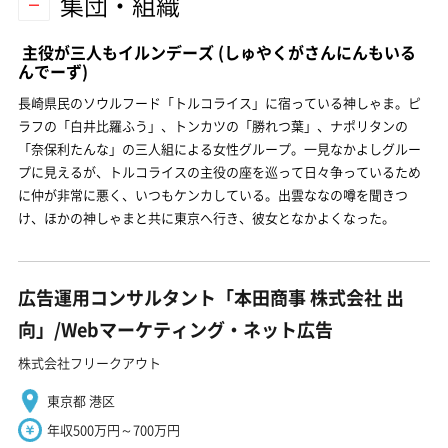
集団・組織
主役が三人もイルンデーズ
(しゅやくがさんにんもいる
んでーず)
長崎県民のソウルフード「トルコライス」に宿っている神しゃま。ピ
ラフの「白井比羅ふう」、トンカツの「勝れつ葉」、ナポリタンの
「奈保利たんな」の三人組による女性グループ。一見なかよしグルー
プに見えるが、トルコライスの主役の座を巡って日々争っているため
に仲が非常に悪く、いつもケンカしている。出雲ななの噂を聞きつ
け、ほかの神しゃまと共に東京へ行き、彼女となかよくなった。
広告運用コンサルタント「本田商事 株式会社 出
向」/Webマーケティング・ネット広告
株式会社フリークアウト
東京都 港区
年収500万円～700万円