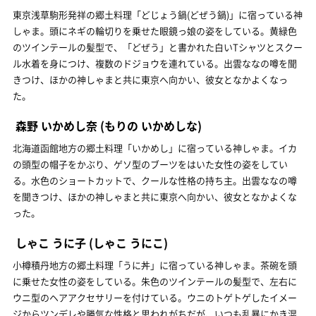
東京浅草駒形発祥の郷土料理「どじょう鍋(どぜう鍋)」に宿っている神
しゃま。頭にネギの輪切りを乗せた眼鏡っ娘の姿をしている。黄緑色
のツインテールの髪型で、「どぜう」と書かれた白いTシャツとスクー
ル水着を身につけ、複数のドジョウを連れている。出雲ななの噂を聞
きつけ、ほかの神しゃまと共に東京へ向かい、彼女となかよくなっ
た。
森野 いかめし奈
(もりの いかめしな)
北海道函館地方の郷土料理「いかめし」に宿っている神しゃま。イカ
の頭型の帽子をかぶり、ゲソ型のブーツをはいた女性の姿をしてい
る。水色のショートカットで、クールな性格の持ち主。出雲ななの噂
を聞きつけ、ほかの神しゃまと共に東京へ向かい、彼女となかよくな
った。
しゃこ うに子
(しゃこ うにこ)
小樽積丹地方の郷土料理「うに丼」に宿っている神しゃま。茶碗を頭
に乗せた女性の姿をしている。朱色のツインテールの髪型で、左右に
ウニ型のヘアアクセサリーを付けている。ウニのトゲトゲしたイメー
ジからツンデレや勝気な性格と思われがちだが、いつも乱暴にかき混