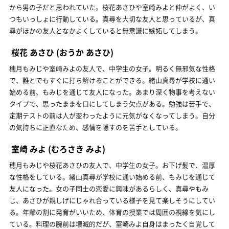
から男の子だと思われていた。桜花あさひや室崎みよと仲がよく、い
つもいっしょに行動している。真尋を大切な友人と思っているが、真
尋がほかの友人となかよくしていると無意識に嫉妬してしまう。
桜花 あさひ
(おうか あさひ)
穂月もみじや室崎みよの友人で、中学生の女子。明るく無邪気な性格
で、誰とでもすぐに打ち解けることができる。緒山真尋が学校に通い
始める前、もみじを通じて友人になった。あまり深く物事を考えない
タイプで、思ったままを口にしてしまう欠点がある。勉強は苦手で、
定期テストの前は人が変わったように元気がなくなってしまう。自分
の気持ちに正直なため、感情を隠すのを苦手としている。
室崎 みよ
(むろさき みよ)
穂月もみじや桜花あさひの友人で、中学生の女子。お下げ髪で、温厚
な性格をしている。緒山真尋が学校に通い始める前、もみじを通じて
友人になった。女の子同士の恋愛に興味があるらしく、真尋やもみ
じ、あさひが親しげにじゃれ合っている様子を見て楽しそうにしてい
る。年齢の割に発育がいいため、体育の授業では周囲の視線を気にし
ている。料理の腕前は壊滅的だが、室崎みよ自身はまったく自覚して