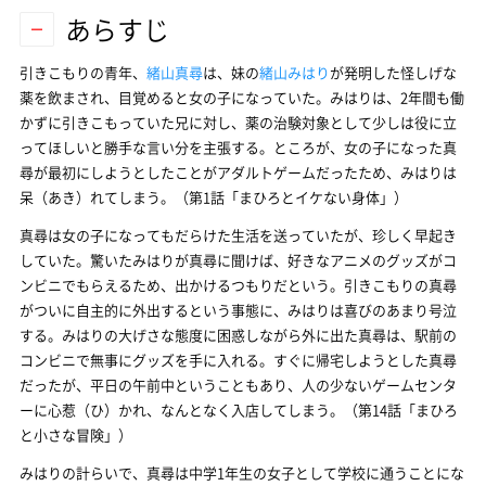
あらすじ
引きこもりの青年、
緒山真尋
は、妹の
緒山みはり
が発明した怪しげな
薬を飲まされ、目覚めると女の子になっていた。みはりは、2年間も働
かずに引きこもっていた兄に対し、薬の治験対象として少しは役に立
ってほしいと勝手な言い分を主張する。ところが、女の子になった真
尋が最初にしようとしたことがアダルトゲームだったため、みはりは
呆（あき）れてしまう。（第1話「まひろとイケない身体」）
真尋は女の子になってもだらけた生活を送っていたが、珍しく早起き
していた。驚いたみはりが真尋に聞けば、好きなアニメのグッズがコ
ンビニでもらえるため、出かけるつもりだという。引きこもりの真尋
がついに自主的に外出するという事態に、みはりは喜びのあまり号泣
する。みはりの大げさな態度に困惑しながら外に出た真尋は、駅前の
コンビニで無事にグッズを手に入れる。すぐに帰宅しようとした真尋
だったが、平日の午前中ということもあり、人の少ないゲームセンタ
ーに心惹（ひ）かれ、なんとなく入店してしまう。（第14話「まひろ
と小さな冒険」）
みはりの計らいで、真尋は中学1年生の女子として学校に通うことにな