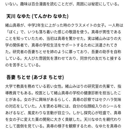
いない。趣味は百合漫画を読むことだが、周囲には秘密にしている。
天川 なゆた
(てんかわ なゆた)
緒山真尋が、中学2年生に上がった時のクラスメイトの女子。一人称は
「ぼく」で、いつも落ち着いた感じの敬語を使う。真尋が男性である
ことを知っていたため、当初は真尋を驚かせた。実は緒山みはりの大
学の関係者で、真尋の学校生活をサポートするために派遣されてき
た。研究者の吾妻ちとせを姉のように慕っており、吾妻の助手を自称
している。大人びた雰囲気を漂わせており、同世代の友だちと接する
のを苦手としている。
吾妻 ちとせ
(あづま ちとせ)
大学で教員を務めている若い女性。緒山みはりの研究室の先輩で、指
導教員でもある。校医として緒山真尋の学校の健康診断を担当したこ
とがある。女の子に興味があるらしく、真尋の診察ではセクハラ気味
の対応をしていた。人を褒める時には、自分の似顔絵入りのシールを
あげるなど、風変わりな言動が目立つ。しかし探究心が旺盛で、真尋
を女の子に変えた薬の開発に大きく貢献した。天川なゆたを親代わり
として面倒を見ている。真尋の様子を観察するため、なゆたを真尋の