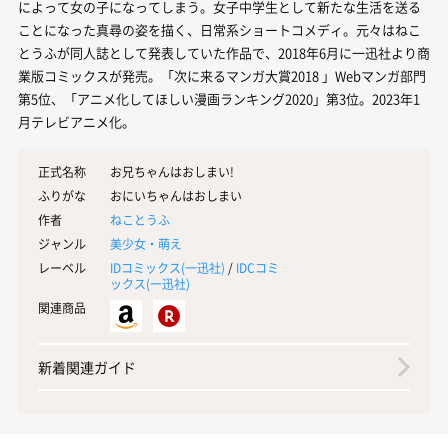
によって女の子になってしまう。女子中学生として新たな生活を送る
ことになった真尋の姿を描く、日常系ショートコメディ。元々はねこ
とうふが同人誌として発表していた作品で、2018年6月に一迅社より商
業版コミックスが発売。「次に来るマンガ大賞2018 」Webマンガ部門
第5位、「アニメ化してほしい漫画ランキング2020」第3位。2023年1
月テレビアニメ化。
正式名称
お兄ちゃんはおしまい!
ふりがな
おにいちゃんはおしまい
作者
ねことうふ
ジャンル
美少女・萌え
レーベル
IDコミックス(
一迅社
)
/
IDCコミ
ックス(
一迅社
)
関連商品
新着関連ガイド