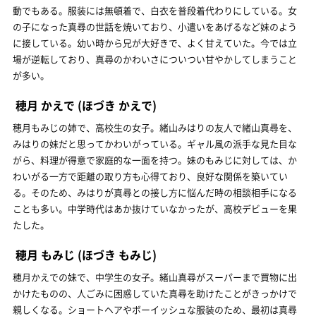
動でもある。服装には無頓着で、白衣を普段着代わりにしている。女
の子になった真尋の世話を焼いており、小遣いをあげるなど妹のよう
に接している。幼い時から兄が大好きで、よく甘えていた。今では立
場が逆転しており、真尋のかわいさについつい甘やかしてしまうこと
が多い。
穂月 かえで
(ほづき かえで)
穂月もみじの姉で、高校生の女子。緒山みはりの友人で緒山真尋を、
みはりの妹だと思ってかわいがっている。ギャル風の派手な見た目な
がら、料理が得意で家庭的な一面を持つ。妹のもみじに対しては、か
わいがる一方で距離の取り方も心得ており、良好な関係を築いてい
る。そのため、みはりが真尋との接し方に悩んだ時の相談相手になる
ことも多い。中学時代はあか抜けていなかったが、高校デビューを果
たした。
穂月 もみじ
(ほづき もみじ)
穂月かえでの妹で、中学生の女子。緒山真尋がスーパーまで買物に出
かけたものの、人ごみに困惑していた真尋を助けたことがきっかけで
親しくなる。ショートヘアやボーイッシュな服装のため、最初は真尋