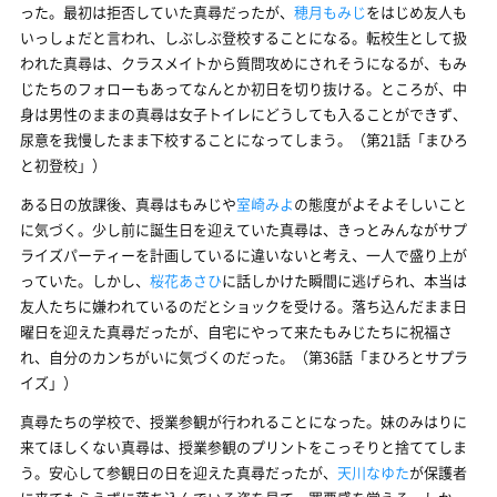
った。最初は拒否していた真尋だったが、
穂月もみじ
をはじめ友人も
いっしょだと言われ、しぶしぶ登校することになる。転校生として扱
われた真尋は、クラスメイトから質問攻めにされそうになるが、もみ
じたちのフォローもあってなんとか初日を切り抜ける。ところが、中
身は男性のままの真尋は女子トイレにどうしても入ることができず、
尿意を我慢したまま下校することになってしまう。（第21話「まひろ
と初登校」）
ある日の放課後、真尋はもみじや
室崎みよ
の態度がよそよそしいこと
に気づく。少し前に誕生日を迎えていた真尋は、きっとみんながサプ
ライズパーティーを計画しているに違いないと考え、一人で盛り上が
っていた。しかし、
桜花あさひ
に話しかけた瞬間に逃げられ、本当は
友人たちに嫌われているのだとショックを受ける。落ち込んだまま日
曜日を迎えた真尋だったが、自宅にやって来たもみじたちに祝福さ
れ、自分のカンちがいに気づくのだった。（第36話「まひろとサプラ
イズ」）
真尋たちの学校で、授業参観が行われることになった。妹のみはりに
来てほしくない真尋は、授業参観のプリントをこっそりと捨ててしま
う。安心して参観日の日を迎えた真尋だったが、
天川なゆた
が保護者