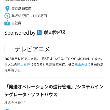
東京都 新宿区
年収885万円～1,036万円
正社員
Sponsored by
テレビアニメ
2023年テレビアニメ化。1月5日よりAT-X、TOKYO MXほかにて放送。
主人公の
緒山真尋
（まひろ）を高野麻里佳、妹の
緒山みはり
を石原夏
織が演じる。
「発送オペレーションの進行管理」/システムイン
テグレータ・ソフトハウス
株式会社JMDC