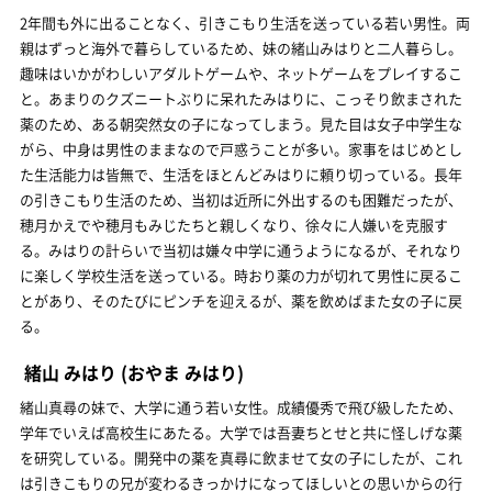
2年間も外に出ることなく、引きこもり生活を送っている若い男性。両
親はずっと海外で暮らしているため、妹の緒山みはりと二人暮らし。
趣味はいかがわしいアダルトゲームや、ネットゲームをプレイするこ
と。あまりのクズニートぶりに呆れたみはりに、こっそり飲まされた
薬のため、ある朝突然女の子になってしまう。見た目は女子中学生な
がら、中身は男性のままなので戸惑うことが多い。家事をはじめとし
た生活能力は皆無で、生活をほとんどみはりに頼り切っている。長年
の引きこもり生活のため、当初は近所に外出するのも困難だったが、
穂月かえでや穂月もみじたちと親しくなり、徐々に人嫌いを克服す
る。みはりの計らいで当初は嫌々中学に通うようになるが、それなり
に楽しく学校生活を送っている。時おり薬の力が切れて男性に戻るこ
とがあり、そのたびにピンチを迎えるが、薬を飲めばまた女の子に戻
る。
緒山 みはり
(おやま みはり)
緒山真尋の妹で、大学に通う若い女性。成績優秀で飛び級したため、
学年でいえば高校生にあたる。大学では吾妻ちとせと共に怪しげな薬
を研究している。開発中の薬を真尋に飲ませて女の子にしたが、これ
は引きこもりの兄が変わるきっかけになってほしいとの思いからの行