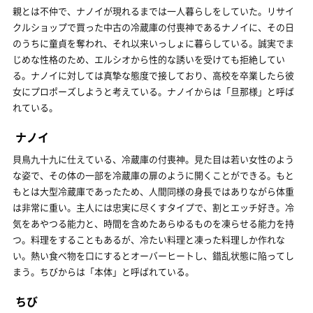
親とは不仲で、ナノイが現れるまでは一人暮らしをしていた。リサイ
クルショップで買った中古の冷蔵庫の付喪神であるナノイに、その日
のうちに童貞を奪われ、それ以来いっしょに暮らしている。誠実でま
じめな性格のため、エルシオから性的な誘いを受けても拒絶してい
る。ナノイに対しては真摯な態度で接しており、高校を卒業したら彼
女にプロポーズしようと考えている。ナノイからは「旦那様」と呼ば
れている。
ナノイ
貝鳥九十九に仕えている、冷蔵庫の付喪神。見た目は若い女性のよう
な姿で、その体の一部を冷蔵庫の扉のように開くことができる。もと
もとは大型冷蔵庫であったため、人間同様の身長ではありながら体重
は非常に重い。主人には忠実に尽くすタイプで、割とエッチ好き。冷
気をあやつる能力と、時間を含めたあらゆるものを凍らせる能力を持
つ。料理をすることもあるが、冷たい料理と凍った料理しか作れな
い。熱い食べ物を口にするとオーバーヒートし、錯乱状態に陥ってし
まう。ちびからは「本体」と呼ばれている。
ちび