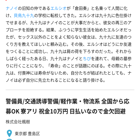
ナノイ
の旧知の仲である
エルシオ
が「倉田奏」と名乗って人間に化
け、
貝鳥九十九
の学校に転校してきた。エルシオは九十九に色仕掛け
でせまるが、九十九はナノイのことが大事だからと、彼女の再三のア
プローチを拒絶する。結果、ふつうに学生生活を始めたエルシオだっ
たが、セックス以外のことをよく知らない彼女は、九十九に友達のつ
くり方を教えてほしいと頼み込む。その後、エルシオはどうにか友達
をつくることに成功し、九十九は肩の荷を下ろすのだった。それから
しばらく経ったある日、九十九はナノイと
ちび
を連れて、母親の墓参
りに行くことになり、「寿命」のことが話題にのぼる。その際に九十
九は、付喪神には寿命がないため、自分たちが結ばれたとしても、ナ
ノイは必ず自分に先立たれることになると語り掛ける。
警備員/交通誘導警備/軽作業・物流系 全国から応
募OK 寮アリ 祝金10万円 日払いなので金欠回避
株式会社楓樹
東京都 豊島区