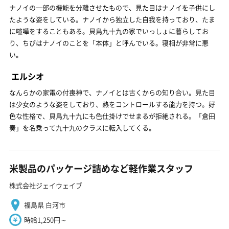
ナノイの一部の機能を分離させたもので、見た目はナノイを子供にし
たような姿をしている。ナノイから独立した自我を持っており、たま
に喧嘩をすることもある。貝鳥九十九の家でいっしょに暮らしてお
り、ちびはナノイのことを「本体」と呼んでいる。寝相が非常に悪
い。
エルシオ
なんらかの家電の付喪神で、ナノイとは古くからの知り合い。見た目
は少女のような姿をしており、熱をコントロールする能力を持つ。好
色な性格で、貝鳥九十九にも色仕掛けでせまるが拒絶される。「倉田
奏」を名乗って九十九のクラスに転入してくる。
米製品のパッケージ詰めなど軽作業スタッフ
株式会社ジェイウェイブ
福島県 白河市
時給1,250円～