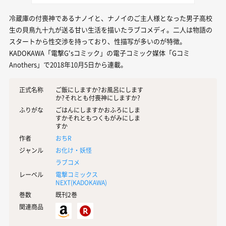
冷蔵庫の付喪神であるナノイと、ナノイのご主人様となった男子高校
生の貝鳥九十九が送る甘い生活を描いたラブコメディ。二人は物語の
スタートから性交渉を持っており、性描写が多いのが特徴。
KADOKAWA「電撃G'sコミック」の電子コミック媒体「Gコミ
Anothers」で2018年10月5日から連載。
正式名称
ご飯にしますか?お風呂にします
か?それとも付喪神にしますか?
ふりがな
ごはんにしますかおふろにしま
すかそれともつくもがみにしま
すか
作者
おちR
ジャンル
お化け・妖怪
ラブコメ
レーベル
電撃コミックス
NEXT(
KADOKAWA
)
巻数
既刊2巻
関連商品