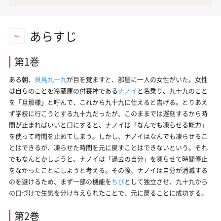
あらすじ
第1巻
ある朝、
貝鳥九十九
が目を覚ますと、部屋に一人の女性がいた。女性
は自らのことを冷蔵庫の付喪神である
ナノイ
と名乗り、九十九のこと
を「旦那様」と呼んで、これから九十九に仕えると告げる。とりあえ
ず学校に行こうとする九十九だったが、このままでは遅刻するから時
間が止まればいいと口にすると、ナノイは「なんでも凍らせる能力」
を使って時間を止めてしまう。しかし、ナノイはなんでも凍らせるこ
とはできるが、凍らせた時間を元に戻すことはできないという。それ
でもなんとかしようと、ナノイは「過去の自分」を凍らせて時間停止
をなかったことにしようと考える。その際、ナノイは自分が消滅する
のを避けるため、まず一部の機能を
ちび
として独立させ、九十九から
の口づけで生気を分け与えられたことで、元に戻ることに成功する。
第2巻