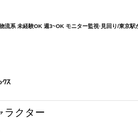
物流系 未経験OK 週3~OK モニター監視·見回り/東京
ャラクター
)