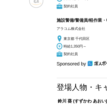
契約社員
施設警備/警備員/軽作業・
アラコム株式会社
東京都 千代田区
時給1,350円～
契約社員
Sponsored by
登場人物・キ
鈴川 葵
(すずかわ あおい