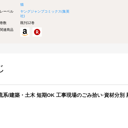
猫
レーベル
ヤングジャンプコミックス(
集英
社
)
巻数
既刊12巻
関連商品
じ
系/建築・土木 短期OK 工事現場のごみ拾い·資材分別