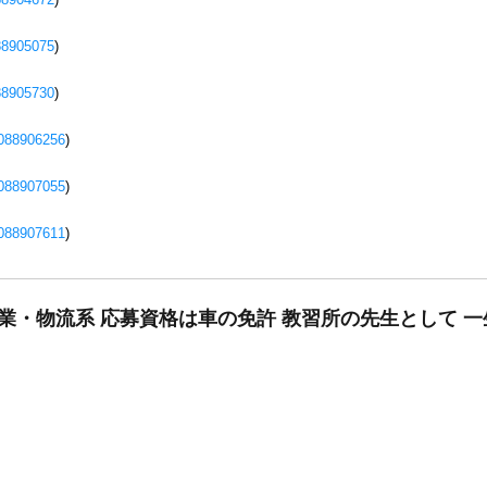
88905075
)
88905730
)
088906256
)
088907055
)
088907611
)
作業・物流系 応募資格は車の免許 教習所の先生として 