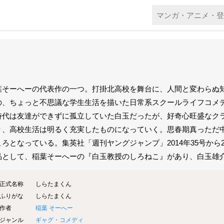
葉そーへーの代表作の一つ。打掛北高校を舞台に、人間と変わらぬ
の、ちょっと不思議な学生生活を描いた日常系スクールライフコメ
時代は友達ができずに孤立していた白玉だったが、好奇心旺盛なク
り、高校生活は明るく充実したものになっていく。思春期真っただ
ころとなっている。集英社「週刊ヤングジャンプ」2014年35号から
品として、稲葉そーへーの『白玉教授のしろねこ』があり、白玉雄
正式名称
しらたまくん
ふりがな
しらたまくん
作者
稲葉 そーへー
ジャンル
ギャグ・コメディ