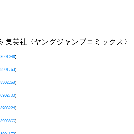
2巻 集英社〈ヤングジャンプコミックス〉
88901046
)
88901763
)
88902258
)
88902708
)
88903224
)
88903866
)
88904672
)