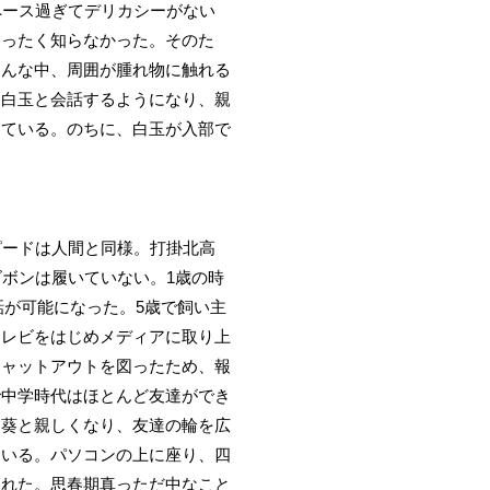
ペース過ぎてデリカシーがない
まったく知らなかった。そのた
そんな中、周囲が腫れ物に触れる
に白玉と会話するようになり、親
めている。のちに、白玉が入部で
ピードは人間と同様。打掛北高
ボンは履いていない。1歳の時
話が可能になった。5歳で飼い主
テレビをはじめメディアに取り上
シャットアウトを図ったため、報
で中学時代はほとんど友達ができ
川葵と親しくなり、友達の輪を広
ている。パソコンの上に座り、四
られた。思春期真っただ中なこと