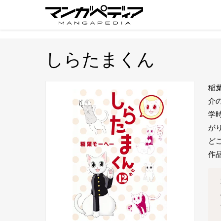
しらたまくん
稲
介
学
が
ど
作