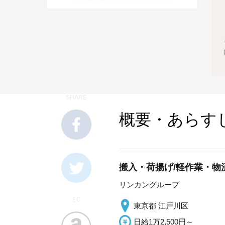
SHARE
概要・あらす
搬入・荷揚げ/軽作業・物流
リンカングループ
EC
東京都 江戸川区
日給1万2,500円～