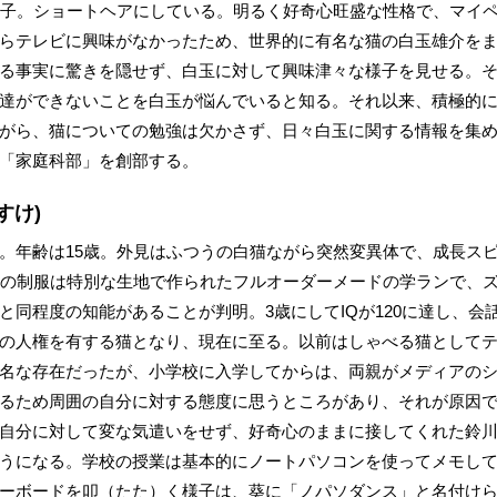
女子。ショートヘアにしている。明るく好奇心旺盛な性格で、マイ
らテレビに興味がなかったため、世界的に有名な猫の白玉雄介を
る事実に驚きを隠せず、白玉に対して興味津々な様子を見せる。
達ができないことを白玉が悩んでいると知る。それ以来、積極的
がら、猫についての勉強は欠かさず、日々白玉に関する情報を集
「家庭科部」を創部する。
すけ)
。年齢は15歳。外見はふつうの白猫ながら突然変異体で、成長ス
校の制服は特別な生地で作られたフルオーダーメードの学ランで、ズ
と同程度の知能があることが判明。3歳にしてIQが120に達し、会
の人権を有する猫となり、現在に至る。以前はしゃべる猫として
名な存在だったが、小学校に入学してからは、両親がメディアの
るため周囲の自分に対する態度に思うところがあり、それが原因
自分に対して変な気遣いをせず、好奇心のままに接してくれた鈴
うになる。学校の授業は基本的にノートパソコンを使ってメモし
ーボードを叩（たた）く様子は、葵に「ノパソダンス」と名付け