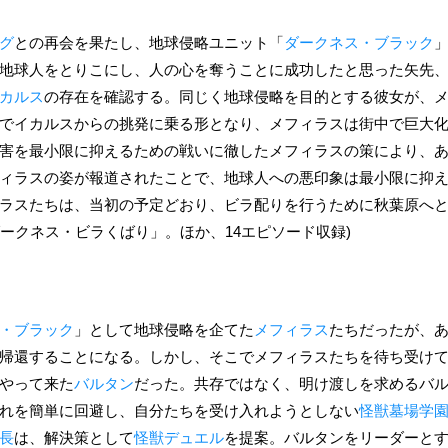
グ
との再会を果たし、地球侵略ユニット「
ダークネス・ブラック
地球人をとりこにし、人の心を奪うことに成功したと思った矢先
カルス
の存在を確認する。同じく地球侵略を目的とする彼女が、
でイカルスからの挑発に乗る形となり、メフィラスは街中で巨大
害を最小限に抑えるための戦いに徹したメフィラスの策により、
ィラスの姿が報道されたことで、地球人への悪印象は最小限に抑
ラスたちは、当初の予定どおり、ビラ配りを行うために秋葉原へと向
ークネス・ビラくばり」。ほか、14エピソード収録)
・ブラック
」として地球侵略を企てた
メフィラス
たちだったが、
帰還することになる。しかし、そこでメフィラスたちを待ち受けて
やって来た
バルタン
だった。共存ではなく、明け渡しを求めるバ
れを簡単に回避し、自分たちを受け入れようとしない
怪獣墓場学
長
は、解決策として
怪獣デュエル
を提案。バルタンをリーダーと