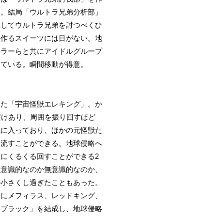
た。結局「ウルトラ兄弟分析部」
託してウルトラ兄弟を討つべくひ
の作るスイーツには目がない。地
トラーらと共にアイドルグループ
っている。瞬間移動が得意。
れた「宇宙怪獣エレキング」。か
だけあり、周囲を振り回すほど
気に入っており、ほかの元怪獣た
を流すことができる。地球侵略へ
にくるくる回すことができる2
。意識的なのか無意識的なのか、
が小さくし過ぎたこともあった。
際にメフィラス、レッドキング、
・ブラック」を結成し、地球侵略