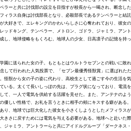
ペラーと共に討伐部の設立を目指すが校長から一喝され、断念し
フィラス自身は討伐部長となり、必殺部長であるテンペラーと結
が大好きで、エレキングのかわいらしさに心奪われており、彼女
レッドキング、テンペラー、メトロン、ゴドラ、ジャミラ、アン
成し、地球侵略をもくろむ。地球人の少女、日高凛子の記憶を持
学園に送られた女の子。もともとはウルトラセブンとの戦いに敗
記念して行われた人気投票で、「セブン最優秀怪獣賞」に選ばれた
。怪獣から女の子の姿に代わり、高校生として過ごす今の生活を
ている。太くて長いしっぽの先は、プラグ状になっており、電流
して、一人で電気を供給する活躍を見せた。また、アンテナのよう
の優しい性格で、お礼を言うときに相手の頰にキスする癖がある
あり、地球では巨大化した彼女を小さくしようとしたメフィラス
大きさに戻すためには電気を与える必要がある。地球へと赴いた
、ジャミラ、アントラーらと共にアイドルグループ「ダークネス