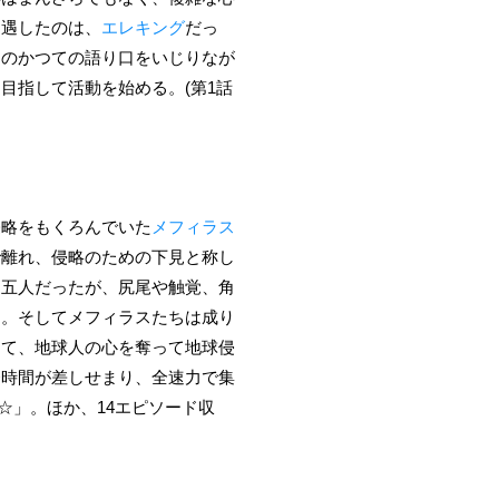
遭遇したのは、
エレキング
だっ
スのかつての語り口をいじりなが
目指して活動を始める。(第1話
侵略をもくろんでいた
メフィラス
で離れ、侵略のための下見と称し
た五人だったが、尻尾や触覚、角
た。そしてメフィラスたちは成り
して、地球人の心を奪って地球侵
発時間が差しせまり、全速力で集
☆」。ほか、14エピソード収