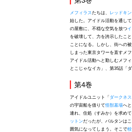
第3巻
メフィラス
たちは、
レッドキン
始した。アイドル活動を通して
の屋敷に、不穏な空気を放つ
イ
を破壊して、力を誇示したこと
ことになる。しかし、街への被
しまった東京タワーを直すメフ
アイドル活動へと勤しむメフィ
とこじゃなイカ」、第35話「ダ
第4巻
アイドルユニット「
ダークネス
の宇宙船を借りて
怪獣墓場
へと
連れ、住処（すみか）を求めて
ットン
だったが、バルタンはこ
囲気になってしまう。そこで
校