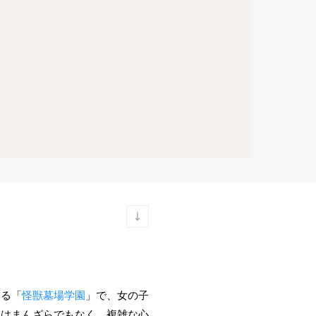
くる「
怪獣墓場学園
」で、女の子
姿はまんざらでもなく、複雑な心