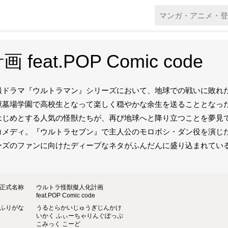
at.POP Comic code
撮ドラマ『ウルトラマン』シリーズにおいて、地球での戦いに敗れ
獣墓場学園で高校生となって楽しく穏やかな余生を送ることとなっ
はじめとする人気の怪獣たちが、再び地球へと降り立つことを夢見
コメディ。『ウルトラセブン』で主人公のモロボシ・ダン役を演じ
ーズのファンに向けたディープなネタがふんだんに盛り込まれている
。
正式名称
ウルトラ怪獣擬人化計画
feat.POP Comic code
ふりがな
うるとらかいじゅうぎじんかけ
いかく ふぃーちゃりんぐぽっぷ
こみっく こーど