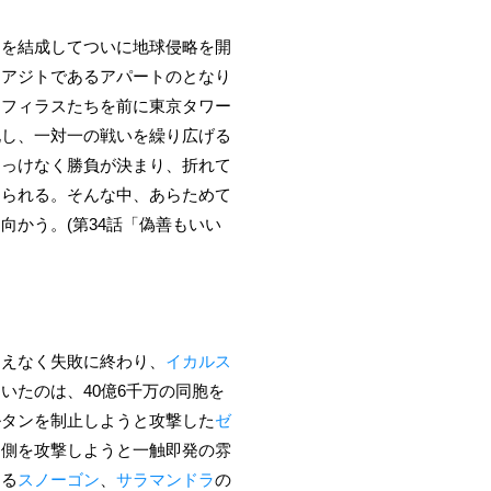
」を結成してついに地球侵略を開
、アジトであるアパートのとなり
メフィラスたちを前に東京タワー
化し、一対一の戦いを繰り広げる
あっけなく勝負が決まり、折れて
えられる。そんな中、あらためて
かう。(第34話「偽善もいい
あえなく失敗に終わり、
イカルス
いたのは、40億6千万の同胞を
ルタンを制止しようと攻撃した
ゼ
園
側を攻撃しようと一触即発の雰
する
スノーゴン
、
サラマンドラ
の