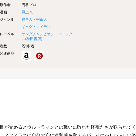
原作者
円谷プロ
漫画
風上 旬
ジャンル
異星人・宇宙人
ギャグ・コメディ
レーベル
ヤングチャンピオン・コミック
ス(
秋田書店
)
巻数
既刊7巻
関連商品
目が覚めるとウルトラマンとの戦いに敗れた怪獣たちが送られて
。メフィラスは自分の姿に違和感を覚えるが、そのかわいらしい