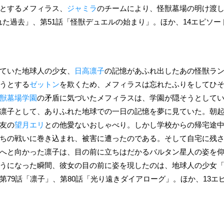
とするメフィラス、
ジャミラ
のチームにより、怪獣墓場の明け渡
れた過去」、第51話「怪獣デュエルの始まり」。ほか、14エピソー
ていた地球人の少女、
日高凛子
の記憶があふれ出したあの怪獣ラ
うとする
ゼットン
を欺くため、メフィラスは忘れたふりをしてひ
獣墓場学園
の矛盾に気づいたメフィラスは、学園が隠そうとして
凛子として、ありふれた地球での一日の記憶を夢に見ていた。朝
友の
望月エリ
との他愛ないおしゃべり。しかし学校からの帰宅途
ちの戦いに巻き込まれ、被害に遭ったのである。そして自宅に残
へと向かった凛子は、目の前に立ちはだかるバルタン星人の姿を
うになった瞬間、彼女の目の前に姿を現したのは、地球人の少女「凛
79話「凛子」、第80話「光り遠きダイアローグ」。ほか、13エピ