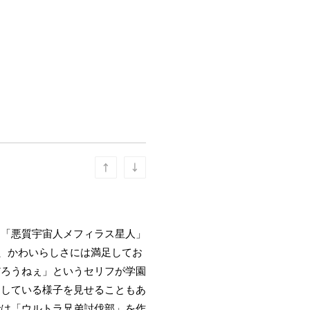
た「悪質宇宙人メフィラス星人」
、かわいらしさには満足してお
だろうねぇ」というセリフが学園
にしている様子を見せることもあ
では「ウルトラ兄弟討伐部」を作