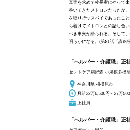
真実を求めて校長室にやって来
巻いてきたメトロンだったが、
を取り持つスパイであったこと
ち着けてメトロンとの話し合い
べき事実が語られる。そして、
明らかになる。(第81話「謀略
「ヘルパー・介護職」正社
セントケア鵜野森 小規模多機
神奈川県 相模原市
月給22万6,500円～27万50
正社員
「ヘルパー・介護職」正社
ケアポート・田谷