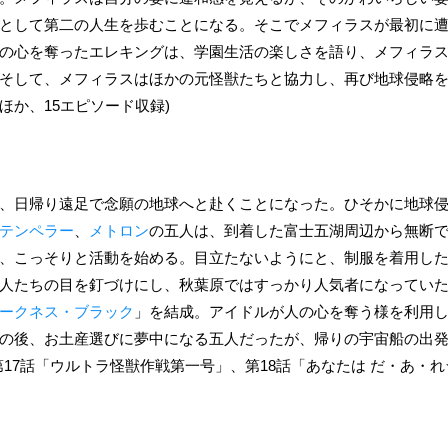
として第二の人生を歩むことになる。そこでメフィラスが最初に
の心を奪ったエレキングは、学園生活の楽しさを語り、メフィラ
そして、メフィラスはほかの元怪獣たちと協力し、再び地球侵略を
ほか、15エピソード収録)
、日帰り遠足で念願の地球へと赴くことになった。ひそかに地球
テンペラー
、
メトロン
の五人は、到着した富士五湖周辺から無断
、こっそりと活動を始める。目立たないようにと、制服を着用し
人たちの目を釘づけにし、秋葉原ではすっかり人気者になってい
ークネス・ブラック
」を結成。アイドルが人の心を奪う様を利用
の後、お土産選びに夢中になる五人だったが、帰りの宇宙船の出
17話「ウルトラ怪獣作戦第一号」、第18話「あなたは だ・あ・れ