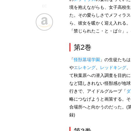
EC
境を抱えながらも、女子高校生
た。その愛らしさでメフィラス
ら、彼女を暖かく迎え入れる。
「禁じられたこ・と・ば☆」。
第2巻
「
怪獣墓場学園
」の生徒たちは
や
エレキング
、
レッドキング
、
て秋葉原への潜入調査を目的に
など隠しきれない怪獣感が地球
行きで、アイドルグループ「
ダ
略につなげようと画策する。そ
合場所へと向かうのだった。(第
録)