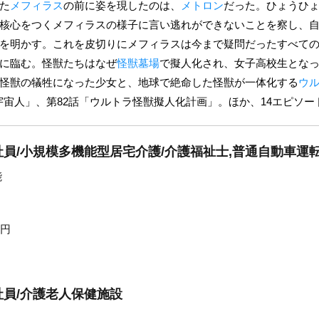
た
メフィラス
の前に姿を現したのは、
メトロン
だった。ひょうひ
核心をつくメフィラスの様子に言い逃れができないことを察し、
を明かす。これを皮切りにメフィラスは今まで疑問だったすべて
に臨む。怪獣たちはなぜ
怪獣墓場
で擬人化され、女子高校生とな
怪獣の犠牲になった少女と、地球で絶命した怪獣が一体化する
ウ
宇宙人」、第82話「ウルトラ怪獣擬人化計画」。ほか、14エピソー
員/小規模多機能型居宅介護/介護福祉士,普通自動車運
能
0円
員/介護老人保健施設