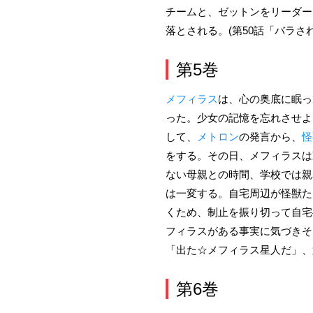
チームと、ゼットンをリーダー
落とされる。(第50話「バラさ
第5巻
メフィラス
は、心の奥底に眠っ
った。少女の記憶を忘れさせよ
して、
メトロン
の発言から、
怪
をする。その日、メフィラスは
ない母親との時間、学校では親
は一変する。自宅周辺が怪獣た
くため、制止を振り切って自宅
フィラスがある事実に気づきそ
「出た☆メフィラス星人だ」、第
第6巻