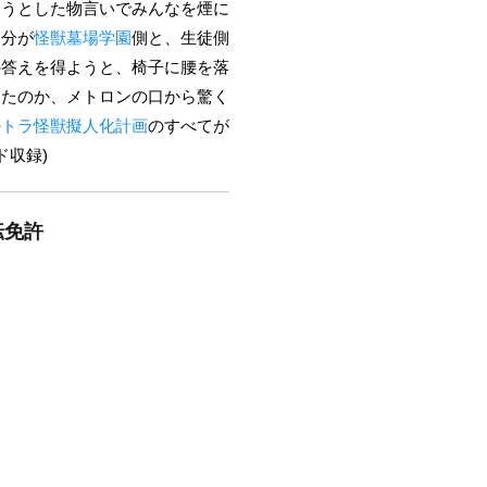
ょうとした物言いでみんなを煙に
自分が
怪獣墓場学園
側と、生徒側
の答えを得ようと、椅子に腰を落
ったのか、メトロンの口から驚く
ルトラ怪獣擬人化計画
のすべてが
ド収録)
転免許