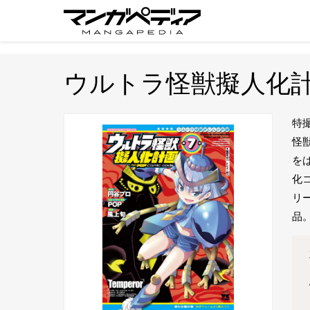
ウルトラ怪獣擬人化計画 fe
特
怪
を
化
リ
品