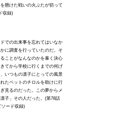
しを懸けた戦いの火ぶたが切って
ド収録)
ンドでの出来事を忘れてはいなか
そかに調査を行っていたのだ。そ
いることがなんなのかを暴く決心
起きてから学校に行くまでの何げ
中、いつもの凛子にとっての風景
されたペットのチロルを助けに行
仰ぎ見るのだった。この夢からメ
子」その人だった。(第78話
ソード収録)