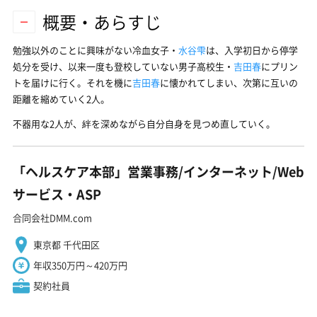
概要・あらすじ
勉強以外のことに興味がない冷血女子・
水谷雫
は、入学初日から停学
処分を受け、以来一度も登校していない男子高校生・
吉田春
にプリン
トを届けに行く。それを機に
吉田春
に懐かれてしまい、次第に互いの
距離を縮めていく2人。
不器用な2人が、絆を深めながら自分自身を見つめ直していく。
「ヘルスケア本部」営業事務/インターネット/Web
サービス・ASP
合同会社DMM.com
東京都 千代田区
年収350万円～420万円
契約社員