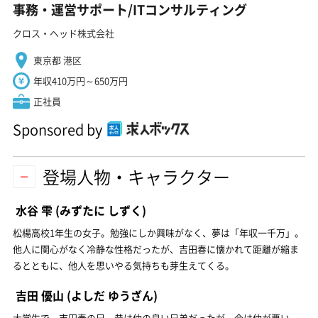
事務・運営サポート/ITコンサルティング
クロス・ヘッド株式会社
東京都 港区
年収410万円～650万円
正社員
Sponsored by
登場人物・キャラクター
水谷 雫
(みずたに しずく)
松楊高校1年生の女子。勉強にしか興味がなく、夢は「年収一千万」。
他人に関心がなく冷静な性格だったが、吉田春に懐かれて距離が縮ま
るとともに、他人を思いやる気持ちも芽生えてくる。
吉田 優山
(よしだ ゆうざん)
大学生で、吉田春の兄。昔は仲の良い兄弟だったが、今は仲が悪い。