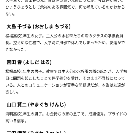
ひょうひょうとして余裕のある雰囲気で、何を考えているのかわから
ない。
大島 千づる
(おおしま ちづる)
松楊高校1年生の女子。主人公の水谷雫たちの隣のクラスの学級委員
長。控えめな性格で、入学時に風邪で休んでしまったため、友達がで
きなかった。
吉田 春
(よしだ はる)
松楊高校1年生の男子。教室では主人公の水谷雫の隣の席だが、入学初
日に問題を起こしたことで停学処分を受け、そのまま不登校になって
いる。人とのコミュニケーションが苦手な問題児だが、本当は友達が
欲しい。
山口 賢二
(やまぐち けんじ)
海明高校1年生の男子。お金持ちの家の息子で、成績優秀。プライドの
高い自信家。
三沢 満善
(みさわ みつよし)