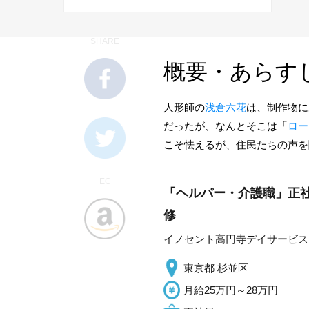
SHARE
概要・あらす
人形師の
浅倉六花
は、制作物に
だったが、なんとそこは「
ロー
こそ怯えるが、住民たちの声を
EC
「ヘルパー・介護職」正社
修
イノセント高円寺デイサービス
東京都 杉並区
月給25万円～28万円