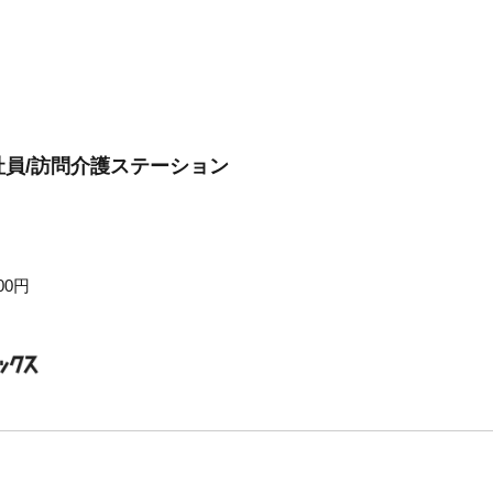
員/訪問介護ステーション
00円