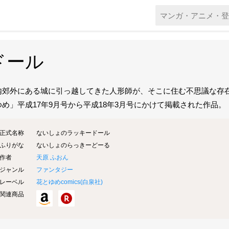
ドール
内郊外にある城に引っ越してきた人形師が、そこに住む不思議な存
ゆめ」平成17年9月号から平成18年3月号にかけて掲載された作品。
正式名称
ないしょのラッキードール
ふりがな
ないしょのらっきーどーる
作者
天原 ふおん
ジャンル
ファンタジー
レーベル
花とゆめcomics(
白泉社
)
関連商品