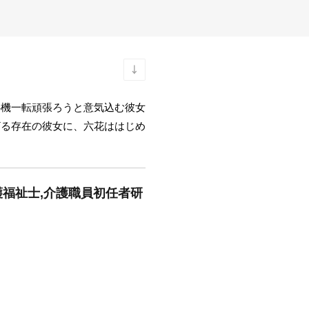
心機一転頑張ろうと意気込む彼女
ざる存在の彼女に、六花ははじめ
護福祉士,介護職員初任者研