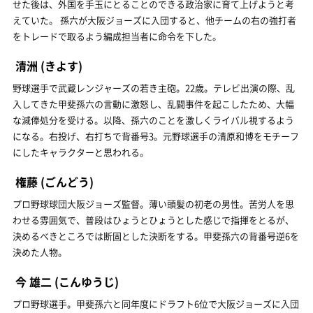
せた後は、外国を手玉にとることのできる政治家に育て上げようと考
えていた。 孫六が大阪ジョーズに入団すると、他チームの右の強打者
をトレードで取るよう編成担当者に命令を下した。
清洲
(きよす)
野球選手で武蔵レンジャーズの若き主砲。22歳。テレビ出演の際、乱
入してきた甲斐孫六の言動に激怒し、乱闘事件を起こしたため、大幅
な減俸処分を受ける。以降、孫六のことを激しくライバル視するよう
になる。右投げ、右打ちで背番号3。元野球選手の清原和博をモチーフ
にしたキャラクターと思われる。
権藤
(ごんどう)
プロ野球球団大阪ジョーズ監督。薄い頭髪の初老の男性。苦労人を思
わせる雰囲気で、普段はひょうとひょうとした感じで指揮をとるが、
決めるべきところでは断固とした決断をする。甲斐孫六の背番号逆6を
決めた人物。
今 雄二
(こんゆうじ)
プロ野球選手。甲斐孫六と同年度にドラフト6位で大阪ジョーズに入団