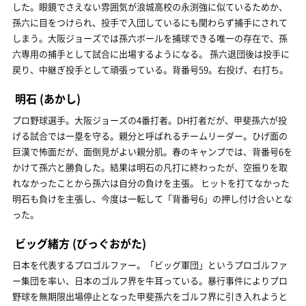
した。眼鏡でさえない雰囲気が浪城高校の永渕強に似ているためか、
孫六に目をつけられ、投手で入団しているにも関わらず捕手にされて
しまう。大阪ジョーズでは孫六ボールを捕球できる唯一の存在で、孫
六専用の捕手として試合に出場するようになる。 孫六退団後は投手に
戻り、中継ぎ投手として頑張っている。背番号59。右投げ、右打ち。
明石
(あかし)
プロ野球選手。大阪ジョーズの4番打者。DH打者だが、甲斐孫六が投
げる試合では一塁を守る。親分と呼ばれるチームリーダー。ひげ面の
巨漢で怖面だが、面倒見がよい親分肌。春のキャンプでは、背番号6を
かけて孫六と勝負した。結果は明石の凡打に終わったが、空振りを取
れなかったことから孫六は自分の負けを主張。 ヒットを打てなかった
明石も負けを主張し、今度は一転して「背番号6」の押し付け合いとな
った。
ビッグ緒方
(びっぐおがた)
日本を代表するプロゴルファー。「ビッグ軍団」というプロゴルファ
ー集団を率い、日本のゴルフ界を牛耳っている。暴行事件によりプロ
野球を無期限出場停止となった甲斐孫六をゴルフ界に引き入れようと