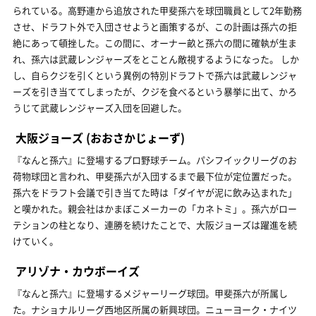
られている。高野連から追放された甲斐孫六を球団職員として2年勤務
させ、ドラフト外で入団させようと画策するが、この計画は孫六の拒
絶にあって頓挫した。この間に、オーナー畝と孫六の間に確執が生ま
れ、孫六は武蔵レンジャーズをとことん敵視するようになった。 しか
し、自らクジを引くという異例の特別ドラフトで孫六は武蔵レンジャ
ーズを引き当ててしまったが、クジを食べるという暴挙に出て、かろ
うじて武蔵レンジャーズ入団を回避した。
大阪ジョーズ
(おおさかじょーず)
『なんと孫六』に登場するプロ野球チーム。パシフイックリーグのお
荷物球団と言われ、甲斐孫六が入団するまで最下位が定位置だった。
孫六をドラフト会議で引き当てた時は「ダイヤが泥に飲み込まれた」
と嘆かれた。親会社はかまぼこメーカーの「カネトミ」。孫六がロー
テションの柱となり、連勝を続けたことで、大阪ジョーズは躍進を続
けていく。
アリゾナ・カウボーイズ
『なんと孫六』に登場するメジャーリーグ球団。甲斐孫六が所属し
た。ナショナルリーグ西地区所属の新興球団。ニューヨーク・ナイツ