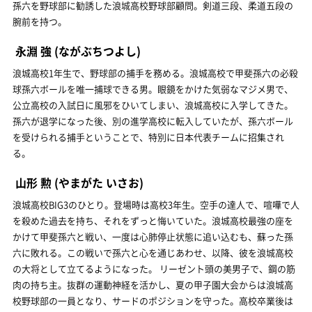
孫六を野球部に勧誘した浪城高校野球部顧問。剣道三段、柔道五段の
腕前を持つ。
永淵 強
(ながぶちつよし)
浪城高校1年生で、野球部の捕手を務める。浪城高校で甲斐孫六の必殺
球孫六ボールを唯一捕球できる男。眼鏡をかけた気弱なマジメ男で、
公立高校の入試日に風邪をひいてしまい、浪城高校に入学してきた。
孫六が退学になった後、別の進学高校に転入していたが、孫六ボール
を受けられる捕手ということで、特別に日本代表チームに招集され
る。
山形 勲
(やまがた いさお)
浪城高校BIG3のひとり。登場時は高校3年生。空手の達人で、喧嘩で人
を殺めた過去を持ち、それをずっと悔いていた。浪城高校最強の座を
かけて甲斐孫六と戦い、一度は心肺停止状態に追い込むも、蘇った孫
六に敗れる。この戦いで孫六と心を通じあわせ、以降、彼を浪城高校
の大将として立てるようになった。 リーゼント頭の美男子で、鋼の筋
肉の持ち主。抜群の運動神経を活かし、夏の甲子園大会からは浪城高
校野球部の一員となり、サードのポジションを守った。高校卒業後は