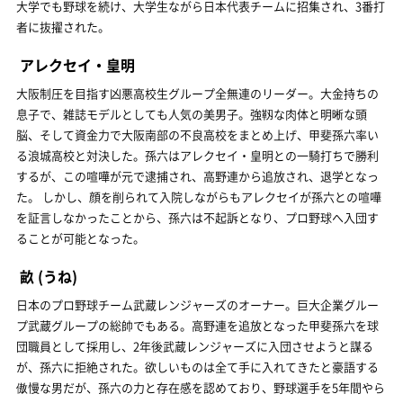
大学でも野球を続け、大学生ながら日本代表チームに招集され、3番打
者に抜擢された。
アレクセイ・皇明
大阪制圧を目指す凶悪高校生グループ全無連のリーダー。大金持ちの
息子で、雑誌モデルとしても人気の美男子。強靱な肉体と明晰な頭
脳、そして資金力で大阪南部の不良高校をまとめ上げ、甲斐孫六率い
る浪城高校と対決した。孫六はアレクセイ・皇明との一騎打ちで勝利
するが、この喧嘩が元で逮捕され、高野連から追放され、退学となっ
た。 しかし、顔を削られて入院しながらもアレクセイが孫六との喧嘩
を証言しなかったことから、孫六は不起訴となり、プロ野球へ入団す
ることが可能となった。
畝
(うね)
日本のプロ野球チーム武蔵レンジャーズのオーナー。巨大企業グルー
プ武蔵グループの総帥でもある。高野連を追放となった甲斐孫六を球
団職員として採用し、2年後武蔵レンジャーズに入団させようと謀る
が、孫六に拒絶された。欲しいものは全て手に入れてきたと豪語する
傲慢な男だが、孫六の力と存在感を認めており、野球選手を5年間やら