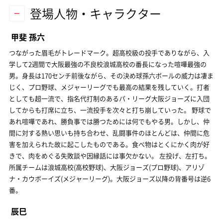
登場人物・キャラクター
甲斐 孫六
つながった眉毛がトレードマーク。超高校級の投手でありながら、入
学して2週間で大阪最強の不良校浪城高校の番長になった喧嘩最強の
男。身長は170センチ前後ながら、その決め球孫六ボールの威力は凄ま
じく、プロ野球、メジャーリーグでも最高の結果を残していく。打者
としても超一流で、指名代打制のあるパ・リーグ大阪ジョーズに入団
してからも打席に立ち、一流投手を次々と打ち崩していった。 野球で
あれ喧嘩であれ、勝負事では勝つためには何でもやる男。しかし、仲
間に対する熱い思いも持ち合わせ、乱闘事件のほとんどは、仲間に危
害を加えられた故に起こしたものである。食べ物はとくにかく肉が好
きで、肉をめぐる失敗談や因縁話には事欠かない。 左投げ、左打ち。
所属チームは浪城高校(高校野球)、大阪ジョーズ(プロ野球)、アリゾ
ナ・カウボーイズ(メジャーリーグ)。大阪ジョーズ以降の背番号は逆6
番。
辰巳