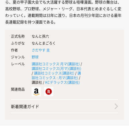
ら、夏の甲子園大会でも大活躍する野球＆喧嘩漫画。野球の舞台は、
高校野球、プロ野球、メジャー・リーグ、日本代表とめまぐるしく変
わっていく。連載期間は33年に渡り、日本の月刊少年誌における最年
長連載記録を持つ漫画である。
正式名称
なんと孫六
ふりがな
なんとまごろく
作者
さだやす 圭
ジャンル
野球
レーベル
講談社コミックス 月マ(
講談社
)
/
講談社コミックス(月マ)(
講談社
)
/
講談社コミックス(
講談社
)
/
講
談社コミックス : 月マ(
講談社
)
/
講談社 /
KCデラックス(
講談社
)
関連商品
新着関連ガイド