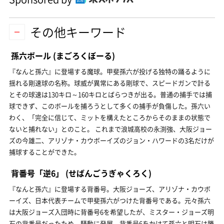
その他キーワード
孫六ボール
(まごろくぼーる)
『なんと孫六』に登場する魔球。甲斐孫六が投げる独特の踊るように
揺れる剛速球の名称。球威が異常にある剛球で、スピードガンで計る
とその球速は130キロ～160キロとばらつきが出る。普通の捕手では捕
球できず、このボールを捕ろうとして多くの捕手が負傷した。孫六い
わく、「完全に信じて、ミットを構えたところからそのままの状態で
ないと捕れない」とのこと。 これまで浪城高校の永渕強、大阪ジョー
ズの今雄二、アリゾナ・カウボーイズのジョン・ハワードの3名だけが
捕球することができた。
背番号「逆6」
(せばんごうぎゃくろく)
『なんと孫六』に登場する背番号。大阪ジョーズ、アリゾナ・カウボ
ーイズ、日本代表チームで甲斐孫六がつけた背番号である。元々孫六
は大阪ジョーズ入団時に背番号6を希望したが、ミスター・ジョーズ明
石の背番号だったため、騒動に発展。背番号6をかけて孫六と明石は勝