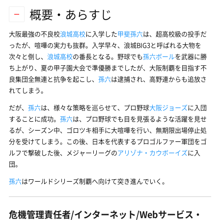
概要・あらすじ
大阪最強の不良校
浪城高校
に入学した
甲斐孫六
は、超高校級の投手だ
ったが、喧嘩の実力も抜群。入学早々、浪城BIG3と呼ばれる大物を
次々と倒し、
浪城高校
の番長となる。野球でも
孫六ボール
を武器に勝
ち上がり、夏の甲子園大会で準優勝までしたが、大阪制覇を目指す不
良集団全無連と抗争を起こし、
孫六
は逮捕され、高野連からも追放さ
れてしまう。
だが、
孫六
は、様々な策略を巡らせて、プロ野球
大阪ジョーズ
に入団
することに成功。
孫六
は、プロ野球でも目を見張るような活躍を見せ
るが、シーズン中、ゴロツキ相手に大喧嘩を行い、無期限出場停止処
分を受けてしまう。この後、日本を代表するプロゴルファー軍団をゴ
ルフで撃破した後、メジャーリーグの
アリゾナ・カウボーイズ
に入
団。
孫六
はワールドシリーズ制覇へ向けて突き進んでいく。
危機管理責任者/インターネット/Webサービス・