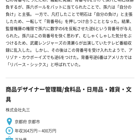
負するが、孫六ボールをバットに当てられたことで、孫六は「自分の
負け」と主張。 一方で、凡打したことで明石は「自分の負け」と主張
したため、一転して「背番号6」を押しつけ合うこととなった。結果、
監督権藤の権限で孫六に数字の6を反転させた逆6という背番号が与え
られた。孫六はこの背番号を快く思わず、むしゃくしゃした気分をぶ
つけるため、武蔵レンジャーズの清瀬らが出演していたテレビ番組収
録に乱入した。 しかし、その後はこの背番号を受け入れたようで、ア
リゾナ・カウボーイズでも逆6をつけた。背番号逆6番はアメリカでは
「リバース・シックス」と呼ばれていた。
商品デザイナー管理職/食料品・日用品・雑貨・文
具
株式会社丸三
京都府 京都市
年収364万円～400万円
正社員