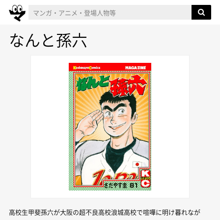
なんと孫六
高校生甲斐孫六が大阪の超不良高校浪城高校で喧嘩に明け暮れなが