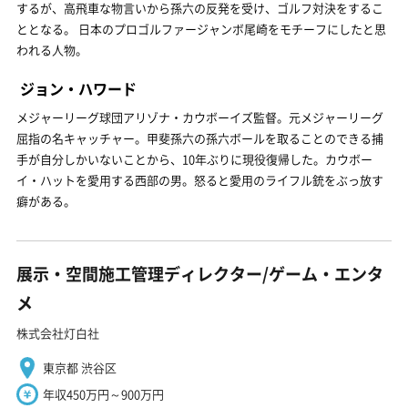
するが、高飛車な物言いから孫六の反発を受け、ゴルフ対決をするこ
ととなる。 日本のプロゴルファージャンボ尾崎をモチーフにしたと思
われる人物。
ジョン・ハワード
メジャーリーグ球団アリゾナ・カウボーイズ監督。元メジャーリーグ
屈指の名キャッチャー。甲斐孫六の孫六ボールを取ることのできる捕
手が自分しかいないことから、10年ぶりに現役復帰した。カウボー
イ・ハットを愛用する西部の男。怒ると愛用のライフル銃をぶっ放す
癖がある。
展示・空間施工管理ディレクター/ゲーム・エンタ
メ
株式会社灯白社
東京都 渋谷区
年収450万円～900万円