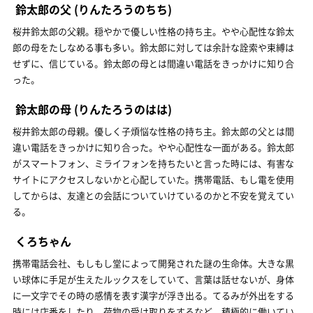
鈴太郎の父
(りんたろうのちち)
桜井鈴太郎の父親。穏やかで優しい性格の持ち主。やや心配性な鈴太
郎の母をたしなめる事も多い。鈴太郎に対しては余計な詮索や束縛は
せずに、信じている。鈴太郎の母とは間違い電話をきっかけに知り合
った。
鈴太郎の母
(りんたろうのはは)
桜井鈴太郎の母親。優しく子煩悩な性格の持ち主。鈴太郎の父とは間
違い電話をきっかけに知り合った。やや心配性な一面がある。鈴太郎
がスマートフォン、ミライフォンを持ちたいと言った時には、有害な
サイトにアクセスしないかと心配していた。携帯電話、もし電を使用
してからは、友達との会話についていけているのかと不安を覚えてい
る。
くろちゃん
携帯電話会社、もしもし堂によって開発された謎の生命体。大きな黒
い球体に手足が生えたルックスをしていて、言葉は話せないが、身体
に一文字でその時の感情を表す漢字が浮き出る。てるみが外出をする
時には店番をしたり、荷物の受け取りをするなど、積極的に働いてい