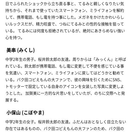
日でふられたショックから立ち直る事と、てるみと親しくなりたい気
持ちから、それまで使っていたスマートフォン、ミライフォンを解約
して、携帯電話、もし電を持つ事にした。メガネをかけたかわいらし
いルックスだが、精力旺盛で、つねにてるみとの性的な接触を狙って
いる。 てるみには何度も拒絶されているが、絶対にあきらめない強い
心を持つ。
美串
(みくし)
中学2年生の男子。桜井鈴太郎の友達。周りからは「みっくん」と呼ば
れている。鈴太郎が携帯電話、もし電に変更して不便を感じている事
を気遣い、スマートフォン、ミライフォンに戻してはどうかと勧めて
いる。パク田コピえもんの大ファンで、彼の興味を引くためにSNS、
トモッターで設定している自身のアイコンを女装した写真に変更しよ
うとした。 加賀美に一方的な片思いをしていたが、のちに交際へと発
展する。
小保山
(こぼやま)
中学2年生の女子。桜井鈴太郎の友達。ふだんはおとなしく目立たない
存在ではあるものの、パク田コピえもんの大ファンのため、パク田の