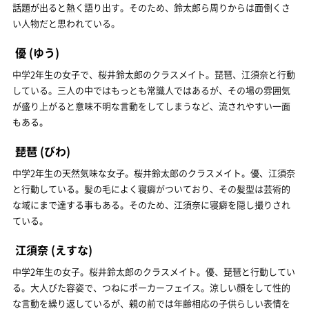
話題が出ると熱く語り出す。そのため、鈴太郎ら周りからは面倒くさ
い人物だと思われている。
優
(ゆう)
中学2年生の女子で、桜井鈴太郎のクラスメイト。琵琶、江須奈と行動
している。三人の中ではもっとも常識人ではあるが、その場の雰囲気
が盛り上がると意味不明な言動をしてしまうなど、流されやすい一面
もある。
琵琶
(びわ)
中学2年生の天然気味な女子。桜井鈴太郎のクラスメイト。優、江須奈
と行動している。髪の毛によく寝癖がついており、その髪型は芸術的
な域にまで達する事もある。そのため、江須奈に寝癖を隠し撮りされ
ている。
江須奈
(えすな)
中学2年生の女子。桜井鈴太郎のクラスメイト。優、琵琶と行動してい
る。大人びた容姿で、つねにポーカーフェイス。涼しい顔をして性的
な言動を繰り返しているが、親の前では年齢相応の子供らしい表情を