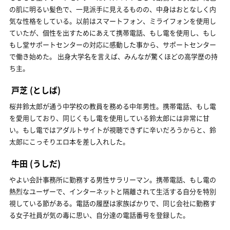
の肌に明るい髪色で、一見派手に見えるものの、中身はおとなしく内
気な性格をしている。以前はスマートフォン、ミライフォンを使用し
ていたが、個性を出すためにあえて携帯電話、もし電を使用し、もし
もし堂サポートセンターの対応に感動した事から、サポートセンター
で働き始めた。 出身大学名を言えば、みんなが驚くほどの高学歴の持
ち主。
戸芝
(としば)
桜井鈴太郎が通う中学校の教員を務める中年男性。携帯電話、もし電
を愛用しており、同じくもし電を使用している鈴太郎には非常に甘
い。もし電ではアダルトサイトが視聴できずに辛いだろうからと、鈴
太郎にこっそりエロ本を差し入れした。
牛田
(うしだ)
やよい会計事務所に勤務する男性サラリーマン。携帯電話、もし電の
熱烈なユーザーで、インターネットと隔離されて生活する自分を特別
視している節がある。電話の履歴は家族ばかりで、同じ会社に勤務す
る女子社員が気の毒に思い、自分達の電話番号を登録した。