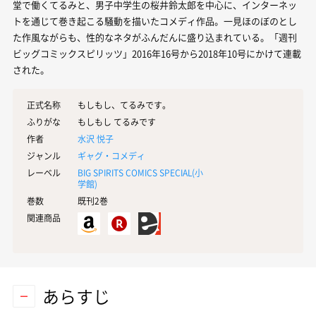
堂で働くてるみと、男子中学生の桜井鈴太郎を中心に、インターネッ
トを通じて巻き起こる騒動を描いたコメディ作品。一見ほのぼのとし
た作風ながらも、性的なネタがふんだんに盛り込まれている。「週刊
ビッグコミックスピリッツ」2016年16号から2018年10号にかけて連載
された。
正式名称
もしもし、てるみです。
ふりがな
もしもし てるみです
作者
水沢 悦子
ジャンル
ギャグ・コメディ
レーベル
BIG SPIRITS COMICS SPECIAL(
小
学館
)
巻数
既刊2巻
関連商品
あらすじ