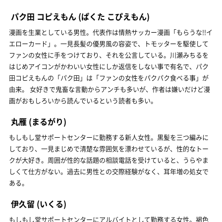
パク田 コピえもん
(ぱくた こぴえもん)
漫画を生業としている男性。代表作は情熱サッカー漫画「もらうな!!イ
エローカード」。一見長髪の優男風の容姿で、トモッターを駆使して
ファンの女性に手をつけており、それを公言している。川瀬みちるを
はじめアイコンがかわいい女性にしか返信をしない事で有名で、パク
田コピえもんの「パク田」は「ファンの女性をパクパク食べる事」が
由来。 女好きで鬼畜な言動からアンチも多いが、作者は嫌いだけど漫
画がおもしろいから読んでいるという読者も多い。
丸雁
(まるがり)
もしもし堂サポートセンターに勤務する新人女性。黒髪を三つ編みに
しており、一見まじめで清楚な雰囲気を漂わせているが、性的なトー
クが大好き。周囲が性的な話題の相談電話を受けていると、うらやま
しくて仕方がない。過去に男性との交際経験がなく、耳年増の処女で
ある。
伊久留
(いくる)
もしもし堂サポートセンターにアルバイトとして勤務する女性。褐色