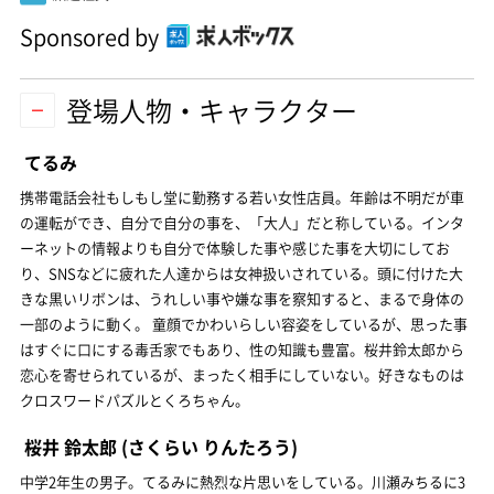
Sponsored by
登場人物・キャラクター
てるみ
携帯電話会社もしもし堂に勤務する若い女性店員。年齢は不明だが車
の運転ができ、自分で自分の事を、「大人」だと称している。インタ
ーネットの情報よりも自分で体験した事や感じた事を大切にしてお
り、SNSなどに疲れた人達からは女神扱いされている。頭に付けた大
きな黒いリボンは、うれしい事や嫌な事を察知すると、まるで身体の
一部のように動く。 童顔でかわいらしい容姿をしているが、思った事
はすぐに口にする毒舌家でもあり、性の知識も豊富。桜井鈴太郎から
恋心を寄せられているが、まったく相手にしていない。好きなものは
クロスワードパズルとくろちゃん。
桜井 鈴太郎
(さくらい りんたろう)
中学2年生の男子。てるみに熱烈な片思いをしている。川瀬みちるに3