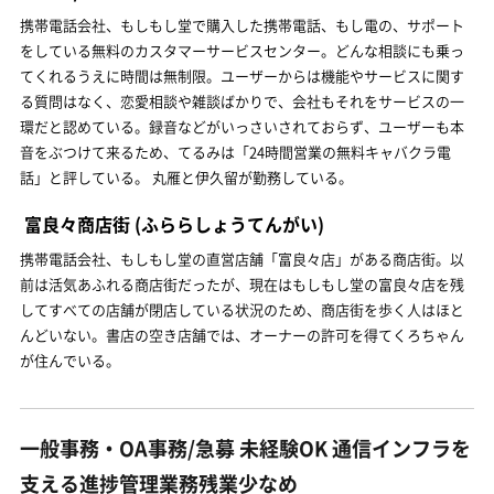
携帯電話会社、もしもし堂で購入した携帯電話、もし電の、サポート
をしている無料のカスタマーサービスセンター。どんな相談にも乗っ
てくれるうえに時間は無制限。ユーザーからは機能やサービスに関す
る質問はなく、恋愛相談や雑談ばかりで、会社もそれをサービスの一
環だと認めている。録音などがいっさいされておらず、ユーザーも本
音をぶつけて来るため、てるみは「24時間営業の無料キャバクラ電
話」と評している。 丸雁と伊久留が勤務している。
富良々商店街
(ふららしょうてんがい)
携帯電話会社、もしもし堂の直営店舗「富良々店」がある商店街。以
前は活気あふれる商店街だったが、現在はもしもし堂の富良々店を残
してすべての店舗が閉店している状況のため、商店街を歩く人はほと
んどいない。書店の空き店舗では、オーナーの許可を得てくろちゃん
が住んでいる。
一般事務・OA事務/急募 未経験OK 通信インフラを
支える進捗管理業務残業少なめ