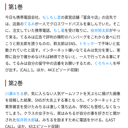
第1巻
今日も携帯電話会社、
もしもし堂
の直営店舗「富良々店」の店先で
は、店員の
てるみ
が一人でクロスワードパズルを楽しんでいた。そこ
に、注文していた携帯電話、
もし電
を受け取りに、
桜井鈴太郎
がやっ
て来る。てるみは広告で評判の隣町のハンバーグをこれから食べに行
こうと鈴太郎を誘うものの、鈴太郎はSNS、
トモッター
で不味いと拡
散されていたと話す。インターネット嫌いなてるみは気分を害し、実
際に自分で確かめなければ納得できないと、一人で行ってみる事にす
る。てるみは自分の留守中の店番をお願いするため、
くろちゃん
を呼
び出す。(CALL.1。ほか、44エピソード収録)
第2巻
川瀬みちる
が、気に入らない人気ゲームソフトを天ぷらに揚げた画像
を投稿した結果、SNSが大炎上する事となった。インターネット上で
罵詈雑言を受けたみちるは激しく落ち込み、学校にも登校しなくなっ
てしまう。クラスの女子から、実はみちるが自分の事を好きだと聞か
された
桜井鈴太郎
は、みちるを励ますために電話をかける。(LAST
CALL。ほか、43エピソード収録)