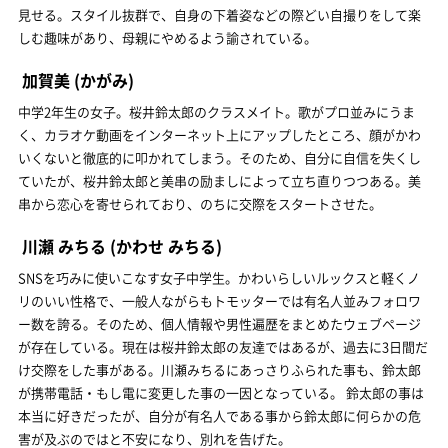
見せる。スタイル抜群で、自身の下着姿などの際どい自撮りをして楽
しむ趣味があり、母親にやめるよう諭されている。
加賀美
(かがみ)
中学2年生の女子。桜井鈴太郎のクラスメイト。歌がプロ並みにうま
く、カラオケ動画をインターネット上にアップしたところ、顔がかわ
いくないと徹底的に叩かれてしまう。そのため、自分に自信を失くし
ていたが、桜井鈴太郎と美串の励ましによって立ち直りつつある。美
串から恋心を寄せられており、のちに交際をスタートさせた。
川瀬 みちる
(かわせ みちる)
SNSを巧みに使いこなす女子中学生。かわいらしいルックスと軽くノ
リのいい性格で、一般人ながらもトモッターでは有名人並みフォロワ
ー数を誇る。そのため、個人情報や男性遍歴をまとめたウェブページ
が存在している。現在は桜井鈴太郎の友達ではあるが、過去に3日間だ
け交際をした事がある。川瀬みちるにあっさりふられた事も、鈴太郎
が携帯電話・もし電に変更した事の一因となっている。 鈴太郎の事は
本当に好きだったが、自分が有名人である事から鈴太郎に何らかの危
害が及ぶのではと不安になり、別れを告げた。