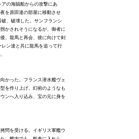
シアの海賊船からの攻撃にあ
小夜を原田達の部屋に移動させ
看破、破壊した。サンフランシ
を拐かされそうになるが、御者に
た後、龍馬と再会、彼に向けて剣
ーレン達と共に龍馬を追って行
ル。
と向かった。フランス潜水艦ヴェ
模型を作り上げ、幻術のようなも
タウンへ入り込み、宝の元に身を
り拷問を受ける。イギリス軍艦ウ
った。艦内でも、船倉に入れら