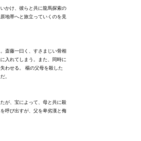
追いかけ、彼らと共に龍馬探索の
平原地帯へと旅立っていくのを見
ス。斎藤一曰く、すさまじい骨相
敷に入れてしまう。また、同時に
失わせる。 楊の父母を殺した
んだ。
いたが、宝によって、母と共に殺
宝を呼び出すが、父を卑劣漢と侮