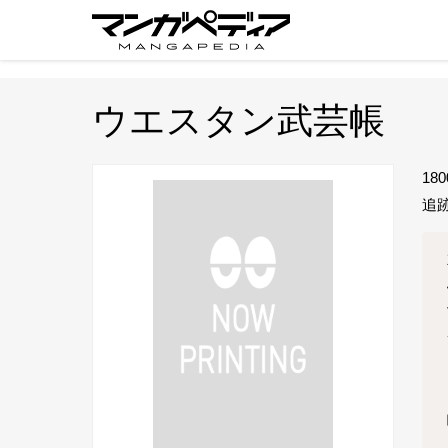
ウエスタン武芸帳
1
追