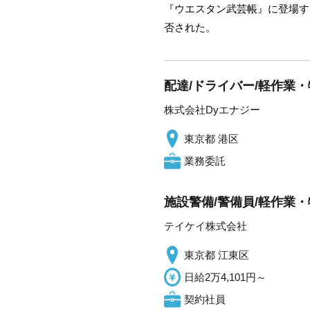
『ウエスタン武芸帳』に登場す
否された。
配達/ドライバー/軽作業・
株式会社Dyエナジー
東京都 港区
業務委託
施設警備/警備員/軽作業・
テイケイ株式会社
東京都 江東区
日給2万4,101円～
契約社員