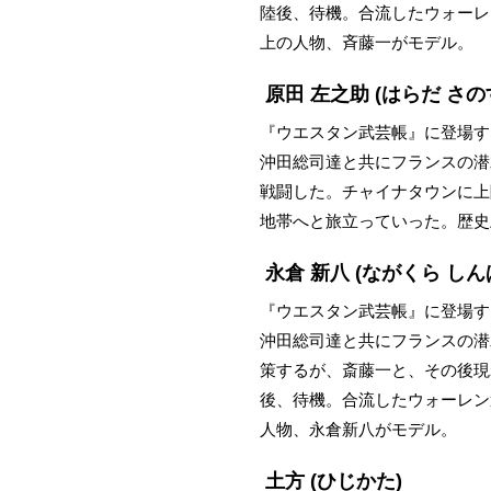
陸後、待機。合流したウォーレ
上の人物、斉藤一がモデル。
原田 左之助
(はらだ さの
『ウエスタン武芸帳』に登場す
沖田総司達と共にフランスの潜
戦闘した。チャイナタウンに上
地帯へと旅立っていった。歴史
永倉 新八
(ながくら しん
『ウエスタン武芸帳』に登場す
沖田総司達と共にフランスの潜
策するが、斎藤一と、その後現
後、待機。合流したウォーレン
人物、永倉新八がモデル。
土方
(ひじかた)