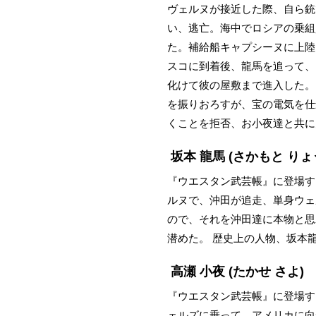
ヴェルヌが接近した際、自ら銃
い、逃亡。海中でロシアの乗組
た。補給船キャプシーヌに上陸
スコに到着後、龍馬を追って、
化けて彼の屋敷まで進入した。
を振りおろすが、宝の電気を仕
くことを拒否、お小夜達と共に
坂本 龍馬
(さかもと りょ
『ウエスタン武芸帳』に登場す
ルヌで、沖田が追走、単身ウェ
ので、それを沖田達に本物と思
潜めた。 歴史上の人物、坂本
高瀬 小夜
(たかせ さよ)
『ウエスタン武芸帳』に登場す
ェルズに乗って、アメリカに向