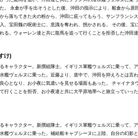
た。 永倉が手を出そうとした後、沖田の指示により、船倉から原
から落ちてきた火の粉から、沖田に庇ってもらう。サンフランシ
入。宝田魏の呪術士に、意識を奪われ、拐かされる。 その後、宝
れる。ウォーレン達と共に龍馬を追って行くことを拒否した沖田
すけ)
るキャラクター。新撰組隊士。イギリス軍艦ウェルズに乗って、
水艦ヴェルヌに乗った。近藤より、道中で、沖田を抑えろとは言
良心となり、お小夜に気遣いを見せる場面もあった。 チャイナタ
て行くことを拒否、お小夜達と共に大平原地帯へと旅立っていっ
)
るキャラクター。新撰組隊士。イギリス軍艦ウェルズに乗って、
水艦ヴェルヌに乗った。補給船キャプシーヌに上陸、自分の幻影