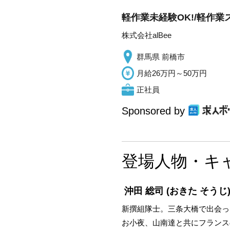
軽作業未経験OK!/軽作業
株式会社alBee
群馬県 前橋市
月給26万円～50万円
正社員
Sponsored by
登場人物・キ
沖田 総司
(おきた そうじ
新撰組隊士。三条大橋で出会っ
お小夜、山南達と共にフランス