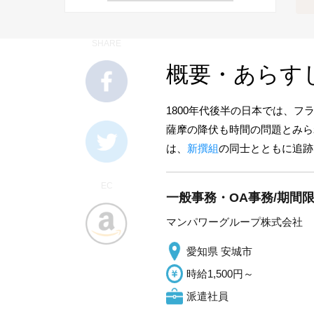
SHARE
概要・あらす
1800年代後半の日本では、
薩摩の降伏も時間の問題とみら
は、
新撰組
の同士とともに追跡
EC
一般事務・OA事務/期間限
マンパワーグループ株式会社
愛知県 安城市
時給1,500円～
派遣社員