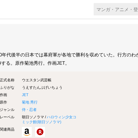
800年代後半の日本では幕府軍が各地で勝利を収めていた。行方の
跡する。原作菊池秀行。作画JET。
正式名称
ウエスタン武芸帳
ふりがな
うえすたんぶげいちょう
作画
JET
原作
菊地 秀行
ジャンル
侍・忍者
レーベル
朝日ソノラマ /
ハロウィン少女コ
ミック館(
朝日ソノラマ
)
関連商品