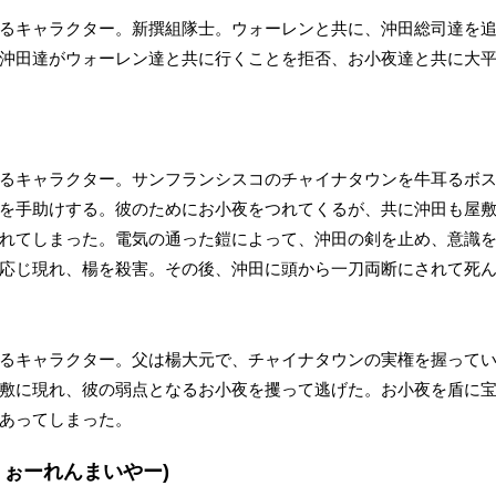
るキャラクター。新撰組隊士。ウォーレンと共に、沖田総司達を
沖田達がウォーレン達と共に行くことを拒否、お小夜達と共に大
るキャラクター。サンフランシスコのチャイナタウンを牛耳るボ
を手助けする。彼のためにお小夜をつれてくるが、共に沖田も屋
れてしまった。電気の通った鎧によって、沖田の剣を止め、意識を
応じ現れ、楊を殺害。その後、沖田に頭から一刀両断にされて死
るキャラクター。父は楊大元で、チャイナタウンの実権を握って
敷に現れ、彼の弱点となるお小夜を攫って逃げた。お小夜を盾に
あってしまった。
うぉーれんまいやー)