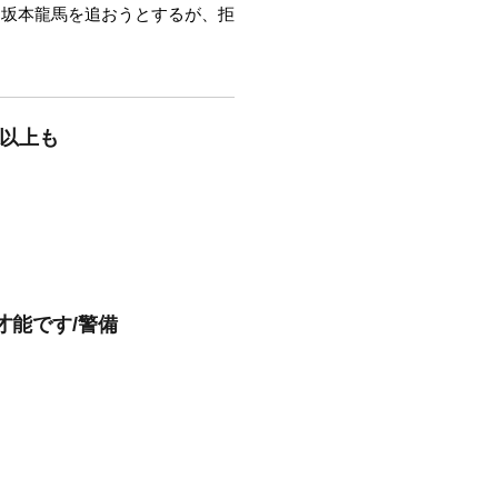
に坂本龍馬を追おうとするが、拒
れ以上も
才能です/警備