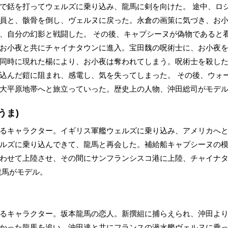
で銛を打ってウェルズに乗り込み、龍馬に剣を向けた。 途中、ロ
員と、骸骨を倒し、ヴェルヌに戻った。永倉の画策に気づき、お
、自分の幻影と戦闘した。 その後、キャプシーヌが偽物であると
お小夜と共にチャイナタウンに進入。宝田魏の呪術士に、お小夜
同時に現れた楊により、お小夜は奪われてしまう。呪術士を殺し
込んだ鎧に阻まれ、感電し、気を失ってしまった。 その後、ウォ
大平原地帯へと旅立っていった。歴史上の人物、沖田総司がモデ
うま)
るキャラクター。イギリス軍艦ウェルズに乗り込み、アメリカへ
ルズに乗り込んできて、龍馬と再会した。補給船キャプシーヌの
わせて上陸させ、その間にサンフランシスコ港に上陸、チャイナ
龍馬がモデル。
るキャラクター。坂本龍馬の恋人。新撰組に捕らえられ、沖田よ
かった龍馬を追い、沖田達と共にフランスの潜水艦ヴェルヌに乗