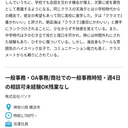
しんでいうちに、学校でも会話を交わす機会が増え、次第に彼を異性
として意識するようになる。同じクラスの天海夕とは小学校時代から
の親友で、彼女の希望もあって同じ高校に進学した。夕は「クラスで1
番かわいい」と評され、朝凪海は「クラスで2番目にかわいい」と勝手
にランクづけされることに、少なからず不快感を覚えている。また、
中学時代は夕の引き立て役だと陰口を叩かれ、時には仲間外れにされ
た経験もあり、ひそかに傷ついている。しかし、海自身もクールな雰
囲気のハイスペック女子で、コミュニケーション能力も高く、クラス
メートからも頼りにされている。
一般事務・OA事務/商社での一般事務時短・週4日
の相談可未経験OK残業なし
株式会社パソナ
神奈川県 横浜市
時給1,780円～
派遣社員