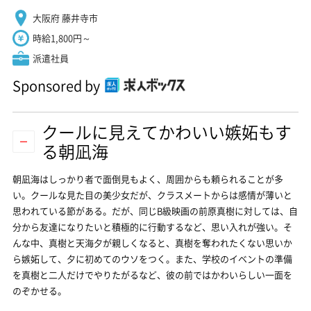
大阪府 藤井寺市
時給1,800円～
派遣社員
Sponsored by
クールに見えてかわいい嫉妬もす
る朝凪海
朝凪海はしっかり者で面倒見もよく、周囲からも頼られることが多
い。クールな見た目の美少女だが、クラスメートからは感情が薄いと
思われている節がある。だが、同じB級映画の前原真樹に対しては、自
分から友達になりたいと積極的に行動するなど、思い入れが強い。そ
んな中、真樹と天海夕が親しくなると、真樹を奪われたくない思いか
ら嫉妬して、夕に初めてのウソをつく。また、学校のイベントの準備
を真樹と二人だけでやりたがるなど、彼の前ではかわいらしい一面を
のぞかせる。