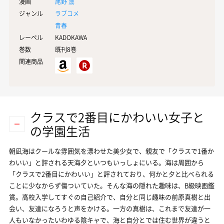
漫画
尾野 凛
ジャンル
ラブコメ
青春
レーベル
KADOKAWA
巻数
既刊8巻
関連商品
クラスで2番目にかわいい女子と
の学園生活
朝凪海はクールな雰囲気を漂わせた美少女で、親友で「クラスで1番か
わいい」と評される天海夕といつもいっしょにいる。海は周囲から
「クラスで2番目にかわいい」と評されており、何かと夕と比べられる
ことに少なからず傷ついていた。そんな海の隠れた趣味は、B級映画鑑
賞。高校入学してすぐの自己紹介で、自分と同じ趣味の前原真樹と出
会い、友達になろうと声をかける。一方の真樹は、これまで友達が一
人もいなかったいわゆる陰キャで、海と自分とでは住む世界が違うと