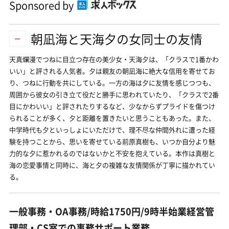
Sponsored by
朝凪海と天海夕の女同士の友情
天真爛漫でつねに目立つ存在の美少女・天海夕は、「クラスで1番かわ
いい」と評される人気者。夕は親友の朝凪海に絶大な信用を寄せてお
り、つねに行動を共にしている。一方の海は夕に友情を感じつつも、
周囲から彼女の引き立て役だと勝手に思われていたり、「クラスで2番
目にかわいい」と評されたりするなど、少なからずプライドを傷つけ
られることが多く、夕と距離を置きたいと思うこともあった。また、
中学時代も夕といっしょにいただけで、理不尽な仲間外れに遭った経
験を持つことから、思いを寄せている前原真樹も、いつか自分より魅
力的な夕に惹かれるのではないかと不安を抱えている。本作は真樹と
海の恋愛事情と同時に、海と夕の複雑な友情関係が丁寧に描かれてい
る。
一般事務・OA事務/時給1750円/9時半始業経営管
理部・CS室での事務サポート業務