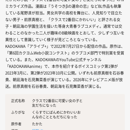
ミカライズ作品。漫画は『うそつきβの運命の恋』などBL作品も執筆
している尾野凛が担当。男女共学の高校を舞台に、人見知りで目立た
ない男子・前原真樹と、「クラスで2番目にかわいい」と評される女
子・朝凪海の学園生活を描いた等身大青春ラブコメディ。通常では交
わることのなかった二人が趣味のB級映画をとおして、少しずつ互いを
異性として意識していく様子が見どころとなっている。
KADOKAWA「アライブ+」で2022年7月27日から配信の作品。原作は、
「第6回カクヨムWeb小説コンテスト」のラブコメ部門で特別賞を受賞
している。また、KADOKAWAのYouTube公式チャンネル
「KADOKAWAanime」で、本作を紹介するボイスコミック第1弾が
2023年3月に、第2弾が2023年10月に公開。いずれも前原真樹を石谷春
貴、朝凪海を石見舞菜香が演じている。2026年にテレビアニメ版が放
送。前原真樹を石谷春貴、朝凪海を石見舞菜香が演じる。
正式名称
クラスで2番目に可愛い女の子と
友だちになった
ふりがな
くらすでにばんめにかわいいお
んなのことともだちになった
原作者
たかた