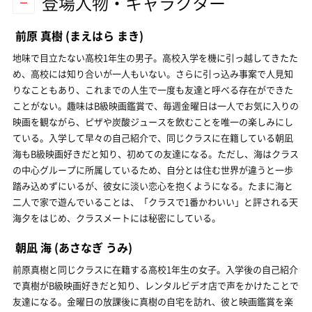
登場人物・キャラクター
前原 真樹
(まえはら まき)
地味で目立たない高校1年生の男子。高校入学を機に引っ越してきたた
め、高校には知り合いが一人もいない。さらに引っ込み事案で人見知
りなこともあり、これまでの人生で一度も友達と呼べる存在ができた
ことがない。趣味はB級映画鑑賞で、毎週金曜日は一人でお気に入りの
映画を観ながら、ピザや炭酸ジュースを飲むことを唯一の楽しみにし
ている。入学して早々の自己紹介で、同じクラスに在籍している朝凪
海もB級映画好きだと知り、初めての友達になる。ただし、海はクラス
の中心グループに所属しているため、自分とは住む世界が違うと一歩
踏み込めずにいるが、彼女に淡い恋心を抱くようになる。たまに海と
二人で家で遊んでいることは、「クラスで1番かわいい」と評される天
海夕をはじめ、クラスメートには秘密にしている。
朝凪 海
(あさなぎ うみ)
前原真樹と同じクラスに在籍する高校1年生の女子。入学後の自己紹介
で真樹がB級映画好きだと知り、レンタルビデオ店で声をかけたことで
友達になる。金曜日の放課後に真樹の自宅を訪れ、彼と映画鑑賞を楽