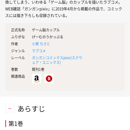
換してしまう、いわゆる「ゲーム脳」のカップルを描いたラブコメ。
WEB雑誌「ガンガンpixiv」に2019年4月から掲載の作品で、コミック
スには描き下ろしも収録されている。
正式名称
ゲーム脳カップル
ふりがな
げーむのうかっぷる
作者
小賀 ちさと
ジャンル
ラブコメ
レーベル
ガンガンコミックスpixiv(
スクウ
ェア・エニックス
)
巻数
既刊1巻
関連商品
あらすじ
第1巻