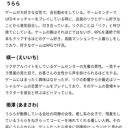
うらら
ゲームが大好きな女性で、会社勤めをしている。ゲームセンターで
UFOキャッチャーをプレイしている時に、店員のリクとゲーム好きな
ことから意気投合し、付き合っている。リクのことは「リク」と呼び
捨てにしている。ゲームの腕はそれほどではないが、RPGを連続で何
本もクリアするほどのゲーム好き。高級マンションで一人暮らしをし
ており、好きなゲームはRPGでFF派。
暎一
(えいいち)
リクがアルバイトをしているゲームセンターの先輩の男性。一見チャ
ラ男風の見た目で、お客さんの女性から声を掛けられるほどモテる。
ゲームにはまったく興味はなかったが、リクの影響からか最近はソー
シャルゲームの恋愛ゲームをプレイしており、そのゲームの登場キャ
ラクターを彼女と呼ぶほどハマっている。
雨澤
(あまさわ)
うららが勤務している会社の同僚の女性。癒し系の女子で、残業をし
ているうららをねぎらってコーヒーを淹れてくれる優しい人柄。その
姿にうららからは、ゲームだったら完全に回復役(ヒーラー)だと思われ