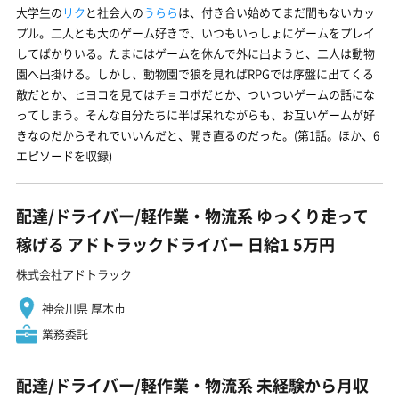
大学生の
リク
と社会人の
うらら
は、付き合い始めてまだ間もないカッ
プル。二人とも大のゲーム好きで、いつもいっしょにゲームをプレイ
してばかりいる。たまにはゲームを休んで外に出ようと、二人は動物
園へ出掛ける。しかし、動物園で狼を見ればRPGでは序盤に出てくる
敵だとか、ヒヨコを見てはチョコボだとか、ついついゲームの話にな
ってしまう。そんな自分たちに半ば呆れながらも、お互いゲームが好
きなのだからそれでいいんだと、開き直るのだった。(第1話。ほか、6
エピソードを収録)
配達/ドライバー/軽作業・物流系 ゆっくり走って
稼げる アドトラックドライバー 日給1 5万円
株式会社アドトラック
神奈川県 厚木市
業務委託
配達/ドライバー/軽作業・物流系 未経験から月収