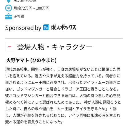
月給72万円～100万円
正社員
Sponsored by
登場人物・キャラクター
火野ヤマト
(ひのやまと)
現代の高校生。闘争心が強く、自身の居場所がないことに鬱屈した思
いを抱えている。過去や未来が見える超能力を持っている。何者かに
導かれるようにムー王国に召喚され、出会ったアイラ・ムーの導きに
従い、ゴッドマジンガーと融合しドラゴニア王国と戦うことになる。
彼がゴッドマジンガーと融合できる理由は、人類の持つ悪しき心を見
極めるべく神によって選ばれたためであった。 神が人類を見限ろうと
した時に、自らの戦う理由を「ムー王国とアイラを守るため」と訴
え、人類が存続を許される代わりに、アイラ同様に永遠の時を生まれ
変わる運命を背負うことになった。