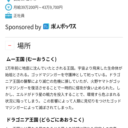
月給39万200円～43万9,700円
正社員
Sponsored by
場所
ムー王国
(むーおうこく)
1万年前に地底に沈んでいたとされる王国。宇宙より飛来した生命体が
始祖とされる。ゴッドマジンガーを守護神として祀っている。ドラゴ
ニア王国の襲撃により滅亡の危機に瀕していたが、火野ヤマトがゴッ
ドマジンガーを復活させることで一時的に侵攻が食い止められた。し
かし、エルドがドラ星の戦力を投入することで、環境すら危ぶまれる
状況に陥ってしまう。 この影響によって人類に見切りをつけたゴッド
マジンガーによって滅ぼされてしまった。
ドラゴニア王国
(どらごにあおうこく)