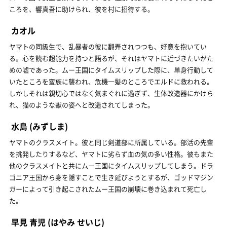
ころを、響真吾に助けられ、彼を村に招待する。
カオル
ヤマトの同級生で、乱暴者の彼に翻弄されつつも、好意を抱いてい
る。心を読む超能力を持つと語るが、それはヤマトに近づきたいがた
めの嘘であった。ムー王国にタイムスリップした際に、単身行動して
いたところを蛮族に襲われ、危機一髪のところでエルドに救われる。
しかしそれは親切心ではなく気まぐれに過ぎず、生体改造器にかけら
れ、猫のような獣の姿へと改造されてしまった。
水島
(みずしま)
ヤマトのクラスメイト。彼と同じ剣道部に所属している。部活の先輩
を挑発したりするなど、ヤマトに劣らず血の気の多い性格。彼もまた
他のクラスメイトと共にムー王国にタイムスリップしてしまう。ドラ
ゴニア王国から身を隠すことで生き延びようとするが、ゴッドマジン
ガーによって引き起こされたムー王国の崩壊に巻き込まれて死亡し
た。
早見 青児
(はやみ せいじ)