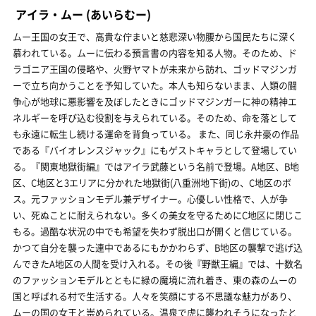
アイラ・ムー
(あいらむー)
ムー王国の女王で、高貴な佇まいと慈悲深い物腰から国民たちに深く
慕われている。ムーに伝わる預言書の内容を知る人物。そのため、ド
ラゴニア王国の侵略や、火野ヤマトが未来から訪れ、ゴッドマジンガ
ーで立ち向かうことを予知していた。本人も知らないまま、人類の闘
争心が地球に悪影響を及ぼしたときにゴッドマジンガーに神の精神エ
ネルギーを呼び込む役割を与えられている。そのため、命を落として
も永遠に転生し続ける運命を背負っている。 また、同じ永井豪の作品
である『バイオレンスジャック』にもゲストキャラとして登場してい
る。『関東地獄街編』ではアイラ武藤という名前で登場。A地区、B地
区、C地区と3エリアに分かれた地獄街(八重洲地下街)の、C地区のボ
ス。元ファッションモデル兼デザイナー。心優しい性格で、人が争
い、死ぬことに耐えられない。多くの美女を守るためにC地区に閉じこ
もる。過酷な状況の中でも希望を失わず脱出口が開くと信じている。
かつて自分を襲った連中であるにもかかわらず、B地区の襲撃で逃げ込
んできたA地区の人間を受け入れる。その後『野獣王編』では、十数名
のファッションモデルとともに緑の魔境に流れ着き、東の森のムーの
国と呼ばれる村で生活する。人々を笑顔にする不思議な魅力があり、
ムーの国の女王と崇められている。温泉で虎に襲われそうになったと