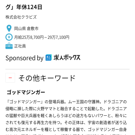
グ」年休124日
株式会社クラビズ
岡山県 倉敷市
月給25万8,700円～29万7,100円
正社員
Sponsored by
その他キーワード
ゴッドマジンガー
『ゴッドマジンガー』の登場兵器。ムー王国の守護神。ドラゴニアの
侵略に瀕した際に火野ヤマトと融合することで起動した。ドラゴニア
の猛獣や巨大兵器を軽くあしらうほどの途方もないパワーと、粉々に
されても復元する再生力を持つ。その正体は、宇宙の創造者が送り込
む高次元エネルギーを糧として稼働する器で、ゴッドマジンガー自身