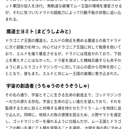
ット軍団の投入を決行。 無軌道な破壊でムー王国の環境を激変させる
が、それに気づいたドラドの超能力によって行動不能の状態に追い込
まれる。
魔道士ヨミト
(まどうしよみと)
ドラゴニア王国の魔道士。エルドの側近を務める魔道士の長でドラド
に次ぐ超能力を持つ。内心ではドラゴニア王国に対して叛意を抱いて
おり、エルドを煽り暴走させるが、ドラドには見抜かれており、下剋
上を果たすことはなかった。ドラ星を滅ぼした機械兵器すらも赤子の
ようにあしらうゴッドマジンガーに対しては心の底から恐怖を抱くこ
ととなり、彼もまた、エルドと共にムー王国の崩壊に巻き込まれた。
宇宙の創造者
(うちゅうのそうぞうしゃ)
その名の通り、宇宙とそこに生きる生命の創造主で、ゴッドマジンガ
ーの力の源たる存在。宇宙と生命の正しい進化を望んでおり、それを
監視するために自らと共鳴する魂を持たせたアイラ・ムーを地球に送
り込んだ。同時に、地球人の負の感情を図るため、火野ヤマトを選定
し、ゴッドマジンガーを操れるように仕組んだが、ムー王国とドラゴ
ニアの戦いを通じて人類を見限ることを選択。 大陸を海の底に沈めよ