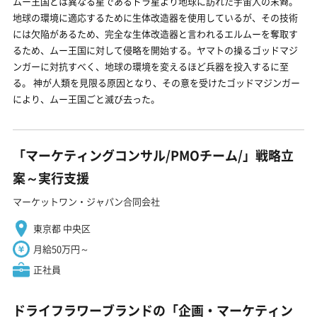
ムー王国とは異なる星であるドラ星より地球に訪れた宇宙人の末裔。
地球の環境に適応するために生体改造器を使用しているが、その技術
には欠陥があるため、完全な生体改造器と言われるエルムーを奪取す
るため、ムー王国に対して侵略を開始する。ヤマトの操るゴッドマジ
ンガーに対抗すべく、地球の環境を変えるほど兵器を投入するに至
る。 神が人類を見限る原因となり、その意を受けたゴッドマジンガー
により、ムー王国ごと滅び去った。
「マーケティングコンサル/PMOチーム/」戦略立
案～実行支援
マーケットワン・ジャパン合同会社
東京都 中央区
月給50万円～
正社員
ドライフラワーブランドの「企画・マーケティン