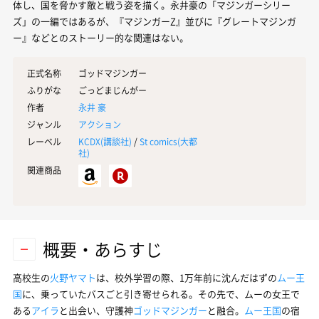
体し、国を脅かす敵と戦う姿を描く。永井豪の「マジンガーシリー
ズ」の一編ではあるが、『マジンガーZ』並びに『グレートマジンガ
ー』などとのストーリー的な関連はない。
正式名称
ゴッドマジンガー
ふりがな
ごっどまじんがー
作者
永井 豪
ジャンル
アクション
レーベル
KCDX(
講談社
)
/
St comics(
大都
社
)
関連商品
概要・あらすじ
高校生の
火野ヤマト
は、校外学習の際、1万年前に沈んだはずの
ムー王
国
に、乗っていたバスごと引き寄せられる。その先で、ムーの女王で
ある
アイラ
と出会い、守護神
ゴッドマジンガー
と融合。
ムー王国
の宿