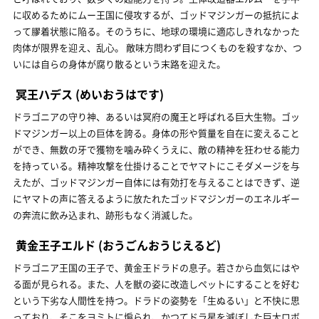
に収めるためにムー王国に侵攻するが、ゴッドマジンガーの抵抗によ
って膠着状態に陥る。そのうちに、地球の環境に適応しきれなかった
肉体が限界を迎え、乱心。 敵味方問わず目につくものを殺すなか、つ
いには自らの身体が腐り散るという末路を迎えた。
冥王ハデス
(めいおうはです)
ドラゴニアの守り神、あるいは冥府の魔王と呼ばれる巨大生物。ゴッ
ドマジンガー以上の巨体を誇る。身体の形や質量を自在に変えること
ができ、無数の牙で獲物を噛み砕くうえに、敵の精神を狂わせる能力
を持っている。精神攻撃を仕掛けることでヤマトにこそダメージを与
えたが、ゴッドマジンガー自体には有効打を与えることはできず、逆
にヤマトの声に答えるように放たれたゴッドマジンガーのエネルギー
の奔流に飲み込まれ、跡形もなく消滅した。
黄金王子エルド
(おうごんおうじえるど)
ドラゴニア王国の王子で、黄金王ドラドの息子。若さから血気にはや
る面が見られる。また、人を獣の姿に改造しペットにすることを好む
という下劣な人間性を持つ。ドラドの姿勢を「生ぬるい」と不快に思
っており、そこをヨミトに煽られ、かつてドラ星を滅ぼした巨大ロボ