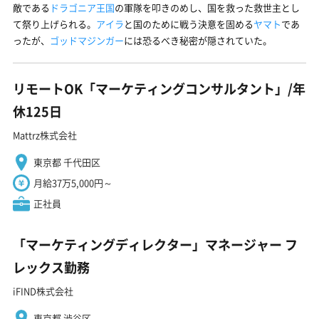
敵である
ドラゴニア王国
の軍隊を叩きのめし、国を救った救世主とし
て祭り上げられる。
アイラ
と国のために戦う決意を固める
ヤマト
であ
ったが、
ゴッドマジンガー
には恐るべき秘密が隠されていた。
リモートOK「マーケティングコンサルタント」/年
休125日
Mattrz株式会社
東京都 千代田区
月給37万5,000円～
正社員
「マーケティングディレクター」マネージャー フ
レックス勤務
iFIND株式会社
東京都 渋谷区