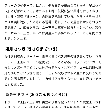
フリーのライターで、耳ざとく盗み聞きが得意なことから「早耳セイ
ジ」と呼ばれている。オカルトや都市伝説に強い興味を示しており、
オカルト雑誌『謎ゾーン』の記事を執筆している。ヤマトらを乗せた
バスが突如消失したとされる現場に訪れ、そこで居合わせたさつきと
意気投合し、調査を開始。ムー王国の真実を知る老人と出会い、現代
の日本がムー王国、ひいては異星人の子孫であるということを聞かさ
れることとなる。
如月 さつき
(きさらぎ さつき)
女性週刊誌のレポーター。青児と共にバス消失の謎を追っていくうち
に、ムー王国についての歴史を知ることとなる。ゴッドマジンガーを
介して人類を見定めていた神が火野ヤマトとアイラ・ムーに無限の輪
廻を課したという話を信じ、「自らが火野ヤマトの生まれ変わりであ
る」と語る青児に対して、「自分はアイラ・ムーの生まれ変わりであ
る」と返した。
黄金王ドラド
(おうごんおうどらど)
ドラゴニア王国の王。常に黄金の仮面を被っているため黄金王ドラド
と呼ばれており、数多くの超能力を持つ。生体改造器エルムーを手中