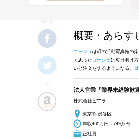
SHARE
概要・あらす
ゴーシュ
は町の活動写真館の楽
く思った
ゴーシュ
は毎日明け方
いと注文をするようになる。
ゴ
EC
法人営業「業界未経験歓迎
株式会社ピアラ
東京都 渋谷区
年収400万円～749万円
正社員