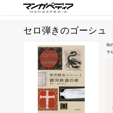
セロ弾きのゴーシュ
街
そ