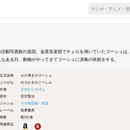
の活動写真館の楽団、金星音楽団でチェロを弾いていたゴーシュは
んなある日、動物がやってきてゴーシュに演奏の依頼をする。
正式名称
セロ弾きのゴーシュ
ふりがな
せろひきのごーしゅ
作者
ますむら ひろし
原作
宮沢賢治
ジャンル
その他芸能・音楽
レーベル
筑摩書房
巻数
既刊1巻
関連商品