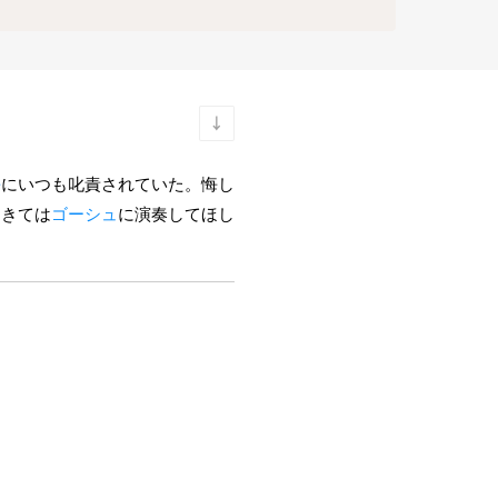
長
にいつも叱責されていた。悔し
てきては
ゴーシュ
に演奏してほし