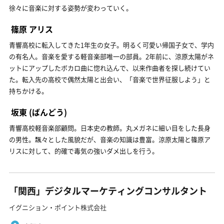
徐々に音楽に対する姿勢が変わっていく。
篠原 アリス
青響高校に転入してきた1年生の女子。明るく可愛い帰国子女で、学内
の有名人。音楽を愛する軽音楽部唯一の部員。2年前に、涼原太陽がネ
ットにアップしたボカロ曲に惚れ込んで、以来作曲者を探し続けてい
た。転入先の高校で偶然太陽と出会い、「音楽で世界征服しよう」と
持ちかける。
坂東
(ばんどう)
青響高校軽音楽部顧問。日本史の教師。丸メガネに細い目をした長身
の男性。飄々とした風貌だが、音楽の知識は豊富。涼原太陽と篠原ア
リスに対して、的確で毒気の強いダメ出しを行う。
「関西」デジタルマーケティングコンサルタント
イグニション・ポイント株式会社