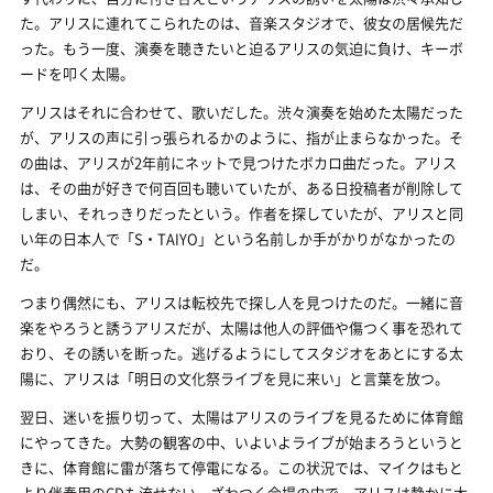
た。アリスに連れてこられたのは、音楽スタジオで、彼女の居候先だ
った。もう一度、演奏を聴きたいと迫るアリスの気迫に負け、キーボ
ードを叩く太陽。
アリスはそれに合わせて、歌いだした。渋々演奏を始めた太陽だった
が、アリスの声に引っ張られるかのように、指が止まらなかった。そ
の曲は、アリスが2年前にネットで見つけたボカロ曲だった。アリス
は、その曲が好きで何百回も聴いていたが、ある日投稿者が削除して
しまい、それっきりだったという。作者を探していたが、アリスと同
い年の日本人で「S・TAIYO」という名前しか手がかりがなかったの
だ。
つまり偶然にも、アリスは転校先で探し人を見つけたのだ。一緒に音
楽をやろうと誘うアリスだが、太陽は他人の評価や傷つく事を恐れて
おり、その誘いを断った。逃げるようにしてスタジオをあとにする太
陽に、アリスは「明日の文化祭ライブを見に来い」と言葉を放つ。
翌日、迷いを振り切って、太陽はアリスのライブを見るために体育館
にやってきた。大勢の観客の中、いよいよライブが始まろうというと
きに、体育館に雷が落ちて停電になる。この状況では、マイクはもと
より伴奏用のCDも流せない。ざわつく会場の中で、アリスは静かに太