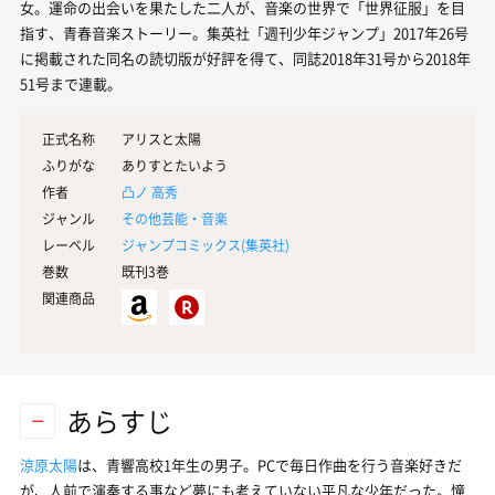
女。運命の出会いを果たした二人が、音楽の世界で「世界征服」を目
指す、青春音楽ストーリー。集英社「週刊少年ジャンプ」2017年26号
に掲載された同名の読切版が好評を得て、同誌2018年31号から2018年
51号まで連載。
正式名称
アリスと太陽
ふりがな
ありすとたいよう
作者
凸ノ 高秀
ジャンル
その他芸能・音楽
レーベル
ジャンプコミックス(
集英社
)
巻数
既刊3巻
関連商品
あらすじ
涼原太陽
は、青響高校1年生の男子。PCで毎日作曲を行う音楽好きだ
が、人前で演奏する事など夢にも考えていない平凡な少年だった。憧