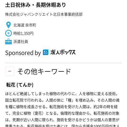
土日祝休み・長期休暇あり
株式会社ジャパンクリエイト北日本事業統括部
北海道 余市町
時給1,350円
派遣社員
Sponsored by
その他キーワード
転花
(てんか)
ほとんど絶滅してしまった植物の代わりに、人を植物に変える技術。
国立転花院で行われる。人間の体に「種」を埋め込み、その人間の魂
を糧に植物を成長させる。転花施術を受けた人間は、約2年の時を経
て、完全に植物（霊花）となる。倫理的な理由から、転花施術の対象
は、死期が近い人間に限られ、施術を受けるかどうかは個人の意思が
尊重される。転花施術を受けた者には、国から支援金1000万円が本人