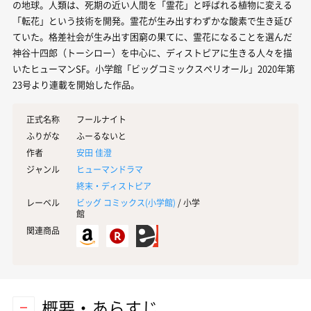
の地球。人類は、死期の近い人間を「霊花」と呼ばれる植物に変える
「転花」という技術を開発。霊花が生み出すわずかな酸素で生き延び
ていた。格差社会が生み出す困窮の果てに、霊花になることを選んだ
神谷十四郎（トーシロー）を中心に、ディストピアに生きる人々を描
いたヒューマンSF。小学館「ビッグコミックスペリオール」2020年第
23号より連載を開始した作品。
正式名称
フールナイト
ふりがな
ふーるないと
作者
安田 佳澄
ジャンル
ヒューマンドラマ
終末・ディストピア
レーベル
ビッグ コミックス(
小学館
)
/ 小学
館
関連商品
概要・あらすじ