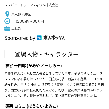
ジャパン・トゥエンティワン株式会社
東京都 渋谷区
年収350万円～500万円
正社員
Sponsored by
登場人物・キャラクター
神谷 十四郎
(かみや とーしろー)
精神を病んだ母親と二人暮らしをしていた青年。子供の頃はミュージ
シャンになる夢を持っていた。国立転花院に勤務する蓬莱ヨミコとは
幼なじみ。生活に困窮し、2年後に「霊花」という植物になることを選
び、国立転花院で転花施術を受ける。術後、霊花の声や感情がわかる
ようになり、その特技を買われて、国立転花院の臨時職員になる。
蓬莱 ヨミコ
(ほうらい よみこ)