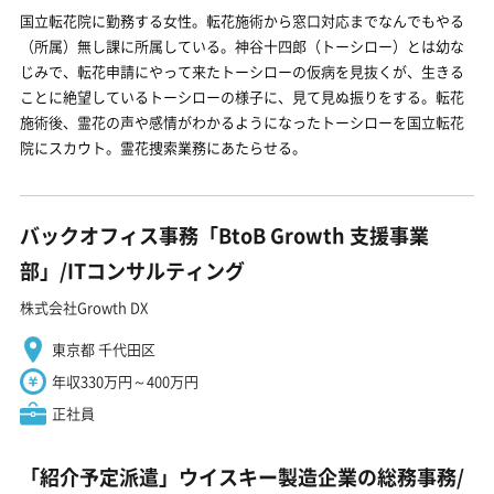
国立転花院に勤務する女性。転花施術から窓口対応までなんでもやる
（所属）無し課に所属している。神谷十四郎（トーシロー）とは幼な
じみで、転花申請にやって来たトーシローの仮病を見抜くが、生きる
ことに絶望しているトーシローの様子に、見て見ぬ振りをする。転花
施術後、霊花の声や感情がわかるようになったトーシローを国立転花
院にスカウト。霊花捜索業務にあたらせる。
バックオフィス事務「BtoB Growth 支援事業
部」/ITコンサルティング
株式会社Growth DX
東京都 千代田区
年収330万円～400万円
正社員
「紹介予定派遣」ウイスキー製造企業の総務事務/