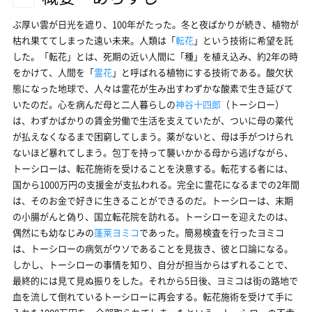
ぶ厚い雲が日光を遮り、100年がたった。冬と夜ばかりが続き、植物が
枯れ果ててしまった遠い未来。人類は「
転花
」という技術に希望を託
した。「転花」とは、死期の近い人間に「種」を植え込み、約2年の時
をかけて、人間を「
霊花
」と呼ばれる植物にする技術である。酸欠状
態になった地球で、人々は霊花が生み出すわずかな酸素で生き延びて
いたのだ。心を病んだ母と二人暮らしの
神谷十四郎
（トーシロー）
は、わずかばかりの賃金労働で生活を支えていたが、ついに母の薬代
が払えなくなるまで困窮してしまう。薬がないと、母は手がつけられ
ないほど暴れてしまう。包丁を持って襲いかかる母から逃げながら、
トーシローは、転花施術を受けることを決意する。転花する者には、
国から1000万円の支援金が支払われる。完全に霊花になるまでの2年間
は、そのお金で好きに生きることができるのだ。トーシローは、末期
の小腸がんと偽り、国立転花院を訪れる。トーシローを迎えたのは、
偶然にも幼なじみの
蓬莱ヨミコ
であった。簡易検査を行ったヨミコ
は、トーシローの病気がウソであることを見抜き、彼と口論になる。
しかし、トーシローの事情を知り、自分が担当からはずれることで、
最終的には見て見ぬ振りをした。それから5日後、ヨミコは街の路地で
血を流して倒れているトーシローに再会する。転花施術を受けて手に