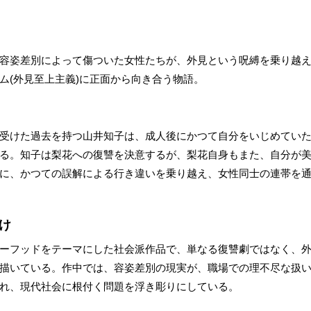
容姿差別によって傷ついた女性たちが、外見という呪縛を乗り越
ム(外見至上主義)に正面から向き合う物語。
受けた過去を持つ山井知子は、成人後にかつて自分をいじめてい
る。知子は梨花への復讐を決意するが、梨花自身もまた、自分が
に、かつての誤解による行き違いを乗り越え、女性同士の連帯を
け
ーフッドをテーマにした社会派作品で、単なる復讐劇ではなく、
描いている。作中では、容姿差別の現実が、職場での理不尽な扱
れ、現代社会に根付く問題を浮き彫りにしている。