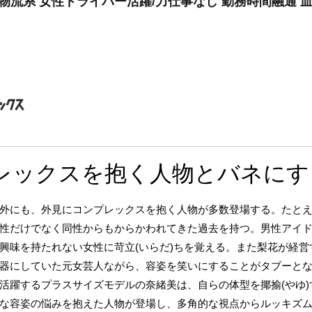
物流系 女性ドライバー活躍/力仕事なし 勤務時間融通 
レックスを抱く人物とバネにす
外にも、外見にコンプレックスを抱く人物が多数登場する。たと
性だけでなく同性からもからかわれてきた過去を持つ。男性アイ
を持たれない女性に苛立(いらだ)ちを覚える。また梨花が経営する「of
器にしていた元女芸人ながら、容姿を笑いにすることがタブーと
活躍するプラスサイズモデルの奈緒美は、自らの体型を揶揄(やゆ)
な容姿の悩みを抱えた人物が登場し、多角的な視点からルッキズ