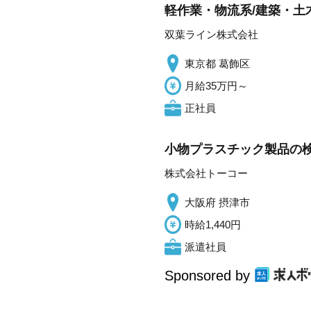
軽作業・物流系/建築・土木
双葉ライン株式会社
東京都 葛飾区
月給35万円～
正社員
小物プラスチック製品の検
株式会社トーコー
大阪府 摂津市
時給1,440円
派遣社員
Sponsored by