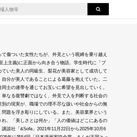
って傷ついた女性たちが、外見という呪縛を乗り越え
至上主義)に正面から向き合う物語。学生時代に「ブ
めていた美人の同級生、梨花が美容家として成功して
、自分が美人であることによる葛藤を抱えていた。二
性同士の連帯を通じてお互いに希望を見出していく。
、単なる復讐劇ではなく、外見で人を判断する社会の
差別の現実が、職場での理不尽な扱いや社会からの無
く問題を浮き彫りにしている。また、美容業界という
され、「美しさとは何か」「人の価値はどこにあるの
&Sofa」2021年11月22日から2025年10月6
2025年に第54回「日本漫画家協会賞」まんが王国とっ