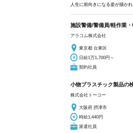
人生に前向きになる姿が描かれ
施設警備/警備員/軽作業・物
アラコム株式会社
東京都 台東区
日給1万1,700円～
契約社員
小物プラスチック製品の検
株式会社トーコー
大阪府 摂津市
時給1,440円
派遣社員