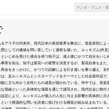
で
あるアラ子の代表作。現代日本の美容業界を舞台に、容姿差別によ
人間としての価値を問い直していく過程を描いた、ルッキズム(外見
」といじめを受けた過去を持つ知子は、成人後にかつて自分をいじ
る事実を知る。知子は梨花への復讐を決意するが、梨花自身もまた
は再会をきっかけに、かつての誤解による行き違いを乗り越え、女
作は、反ルッキズムとシスターフッドをテーマとした社会派作品で
値観に立ち向かう女性たちの成長が描かれている。作中では、容姿
悲な視線といった具体的な場面を通じて描写され、現代社会に根付
台設定により、ルッキズムが個人の人生に与える影響が具体的に示
という根源的な問いを読者に投げかける構造が組み込まれている。講談社「
まで連載。2022年に「このマンガがすごい!2023」オンナ編第7位、