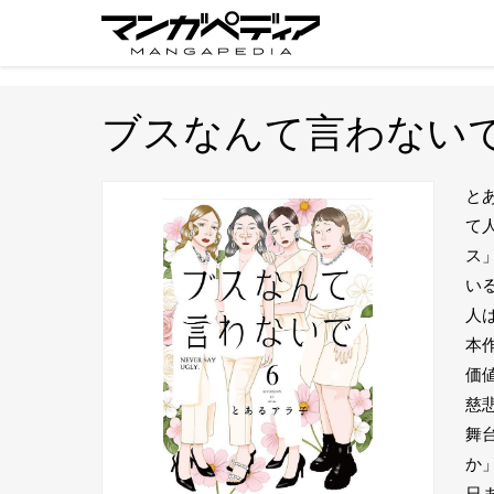
ブスなんて言わない
と
て
ス
い
人
本
価
慈
舞
か」
日