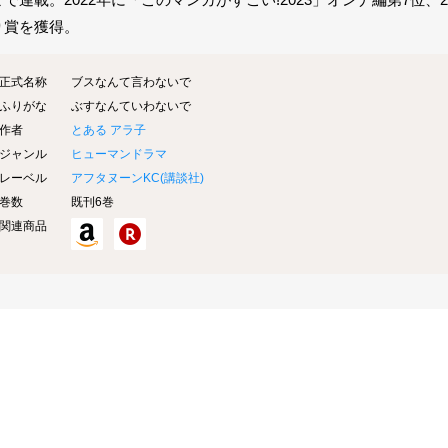
り賞を獲得。
正式名称
ブスなんて言わないで
ふりがな
ぶすなんていわないで
作者
とある アラ子
ジャンル
ヒューマンドラマ
レーベル
アフタヌーンKC(
講談社
)
巻数
既刊6巻
関連商品