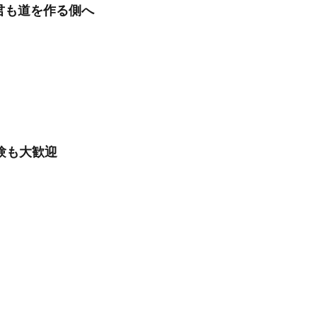
/君も道を作る側へ
験も大歓迎