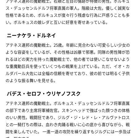
アテネス連邦の魔動戦士。右頬と左目の傷跡が特徴の男性。ボルキュ
ス・デュッセンルドルフ将軍直属の軍人。階級は大佐。優しく誠実な
性格であるため、ボルキュスが度々行う残虐な行為に戸惑うことも多
い。ボルキュスの娘レダと互いに好意を寄せあっている。
ニーナケラ・ドルネイ
アテネス連邦の魔動戦士。25歳。年齢に見合わない可愛らしい少女の
ような容姿をしているが、その性格は凶暴で邪悪。同隊の男性陣が恐
れるほどの実力を持った魔動戦士で、他の者では使いこなせないよう
な重魔動巨兵を使っていくつもの戦果を上げている。ただ、イオ・カ
ルダバール大佐には全幅の信頼を寄せており、彼の前では明るく子供
のような振る舞いを見せる。
バデス・セロフ・ウリヤノフスク
アテネス連邦の魔動戦士。ボルキュス・デュッセンルドルフ将軍直属
の部下であり主席将軍補佐官。スキンヘッドで強ばった顔つきの体格
のいい男性。戦闘狂であり、ジルグ・ジ・レド・レ・アルヴァトロス
との一騎打ちの際は、血わき肉踊る戦いに心の底から喜びながら、戦
闘を楽しんでいた。 一進一退の攻防を繰り返すもジルグには一歩及ば