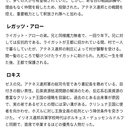
で、多くの人から有望視されていた。 しかし、ある日の戦闘訓練中、
理由もなく仲間を殺したため、投獄された。アテネス連邦との戦闘を
控え、重要戦力として釈放され隊へと加わる。
レガッツ・アロー
ライガット・アローの弟。兄と同様魔力無者で、一回り年下。兄に対
しては反抗的である。ライガットが王都に招かれている間、村で一人
で暮らしていたが、アテネス連邦の制圧によって村が襲撃を受ける。
間一髪のところで駆けつけたライガットに助けられ、九死に一生を得
た後、王都で保護される。
ロキス
ゼスの兄。アテネス連邦軍の総司令官であり書記長を務めている、目
付きの鋭い男性。石英資源枯渇問題の解消のため、反応系石英資源の
豊富なクリシュナ王国の侵略を目論む。過去のとある出来事が原因
で、実の弟であるゼスとの間には深い溝がある。クリシュナ王国に使
者を向かわせ、ホズルに対し王族全員の処刑という降伏条件を突きつ
けた。 イリオス連邦兵軍学校時代はボルキュス・デュッセンルドルフ
と同期で、首席で卒業するほどの優秀な人物だった。