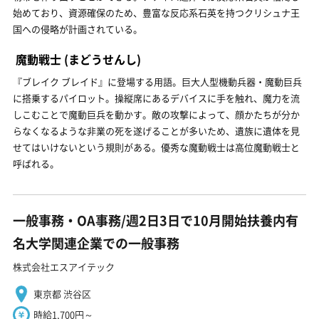
始めており、資源確保のため、豊富な反応系石英を持つクリシュナ王
国への侵略が計画されている。
魔動戦士
(まどうせんし)
『ブレイク ブレイド』に登場する用語。巨大人型機動兵器・魔動巨兵
に搭乗するパイロット。操縦席にあるデバイスに手を触れ、魔力を流
しこむことで魔動巨兵を動かす。敵の攻撃によって、顔かたちが分か
らなくなるような非業の死を遂げることが多いため、遺族に遺体を見
せてはいけないという規則がある。優秀な魔動戦士は高位魔動戦士と
呼ばれる。
一般事務・OA事務/週2日3日で10月開始扶養内有
名大学関連企業での一般事務
株式会社エスアイテック
東京都 渋谷区
時給1,700円～