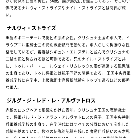
げが特徴の白髪の男性。54歳。妻が孤児院を運営しており、そこの子
供であるナルヴィ・ストライズやナイル・ストライズとは関係が深
い。
ナルヴィ・ストライズ
黒髪のポニーテールで褐色の肌の女性。クリシュナ王国の軍人で、ド
ラウプニル重騎士団の特別戦術顧問を勤める。軍人らしく男勝りな性
格をしているが、容姿はシギュン・エルステルと並んでクリシュナの
二輪の花と称されるほど可憐である。兄のナイル・ストライズと共
に、トゥル・バー・コールウェイ・リムレックの妻が運営する孤児院
の出身であり、トゥル将軍とは親子同然の関係である。 王国中央兵軍
養成学校に在学中、上級戦術士官模擬試験をトップで通るほどの優秀
な軍人。
ジルグ・ジ・レド・レ・アルヴァトロス
赤髪のロングヘアで眼鏡をかけた青年。クリシュナ王国の魔動戦士
で、将軍バルド・ジ・アラン・アルヴァトロスの息子。王国中央特別
兵軍養成学校の出身で、在学時代にはすべての分野において突出した
成績を納めていた。数々の伝説的記録を残した魔動巨兵使いの天才児