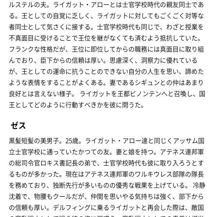
ルステルの夫。ライガット・アローとは士官学校時代の親友同士であ
る。王としての自覚に乏しく、ライガットに対してもごくごく対等な
者同士として気さくに接する。士官学校時代も同じで、わざと授業を
不真面目に受けることで王位を継がなくても済むよう抵抗していた。
フランクな性格だが、王位に即位してからの職務には真面目に取り組
んでおり、臣下からの信頼は厚い。思慮深く、洞察力に優れている
が、王としての運命に抗うことのできない自分の人生を思い、諦めた
ような表情をすることがよくある。妻であるシギュンとの仲はあまり
良好とは言えない様子。 ライガットを王都ビノンテンへと召喚し、国
王としてどのように行動すべきかを彼に問うた。
ゼス
黒髪短髪の美男子。25歳。ライガット・アロー達と同じくアッサム国
立士官学校に通っていたかつての友。妻と娘を持つ。アテネス連邦軍
の総司令官ロキス書記長の弟で、士官学校時代も彼に取り入ろうとす
るものが多かった。現在はアテネス連邦軍のワルキウレス部隊の隊長
を務めており、独断先行が多いものの優秀な戦果を上げている。 冷静
沈着で、物腰もクールだが、仲間を思いやる気持ちは強く、部下から
の信頼も厚い。デルフィングに乗るライガットと再会した際は、敵国