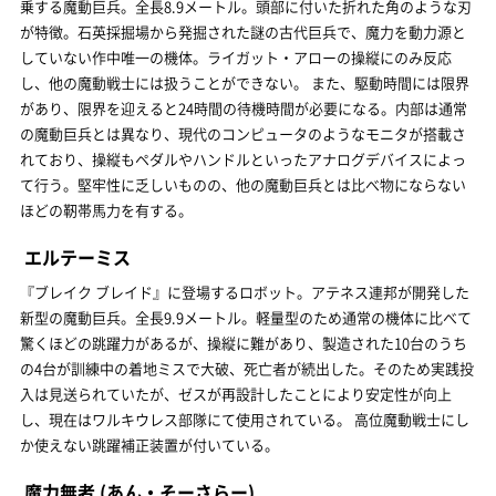
乗する魔動巨兵。全長8.9メートル。頭部に付いた折れた角のような刃
が特徴。石英採掘場から発掘された謎の古代巨兵で、魔力を動力源と
していない作中唯一の機体。ライガット・アローの操縦にのみ反応
し、他の魔動戦士には扱うことができない。 また、駆動時間には限界
があり、限界を迎えると24時間の待機時間が必要になる。内部は通常
の魔動巨兵とは異なり、現代のコンピュータのようなモニタが搭載さ
れており、操縦もペダルやハンドルといったアナログデバイスによっ
て行う。堅牢性に乏しいものの、他の魔動巨兵とは比べ物にならない
ほどの靭帯馬力を有する。
エルテーミス
『ブレイク ブレイド』に登場するロボット。アテネス連邦が開発した
新型の魔動巨兵。全長9.9メートル。軽量型のため通常の機体に比べて
驚くほどの跳躍力があるが、操縦に難があり、製造された10台のうち
の4台が訓練中の着地ミスで大破、死亡者が続出した。そのため実践投
入は見送られていたが、ゼスが再設計したことにより安定性が向上
し、現在はワルキウレス部隊にて使用されている。 高位魔動戦士にし
か使えない跳躍補正装置が付いている。
魔力無者
(あん・そーさらー)