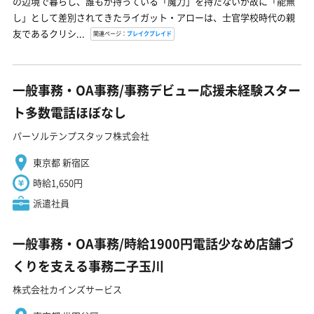
の辺境で暮らし、誰もが持っている「魔力」を持たないが故に「能無
し」として差別されてきたライガット・アローは、士官学校時代の親
友であるクリシ...
関連ページ：
ブレイクブレイド
一般事務・OA事務/事務デビュー応援未経験スター
ト多数電話ほぼなし
パーソルテンプスタッフ株式会社
東京都 新宿区
時給1,650円
派遣社員
一般事務・OA事務/時給1900円電話少なめ店舗づ
くりを支える事務二子玉川
株式会社カインズサービス