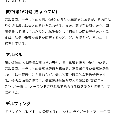
ず、死亡する。
教帝(第162代)
(きょうてい)
宗教国家オーランドの女帝。9歳という幼い年齢ではあるが、その口ぶ
りや振る舞いは大人のそれを思わせる。また、裏で手を引いたり、国
家情勢も把握していたりと、為政者として相応しい面を見せたかと思
えば、私情で重要な戦略を変更するなど、どこか捉えどころのない性
格をしている。
アルベル
額に傷跡のある精悍な顔つきの男性。長い黒髪を後ろで結んでいる。
宗教国家オーランドの最高神祇員を務める。高齢者が多い最高神祇員
の中では一際若いにも関わらず、最も的確で現実的な政治分析をす
る、優秀な頭脳の持ち主。最高神祇員達が交わす議論を“謀略ごっ
こ”っと一蹴し、オーランドに訪れるであろう危機を淡々と物怖じせず
に述べた。
デルフィング
『ブレイク ブレイド』に登場するロボット。ライガット・アローが搭