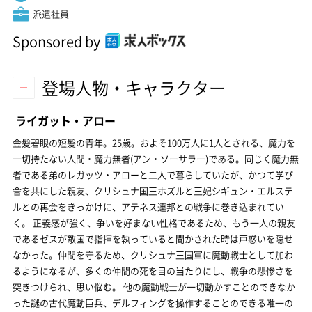
派遣社員
Sponsored by
登場人物・キャラクター
ライガット・アロー
金髪碧眼の短髪の青年。25歳。およそ100万人に1人とされる、魔力を
一切持たない人間・魔力無者(アン・ソーサラー)である。同じく魔力無
者である弟のレガッツ・アローと二人で暮らしていたが、かつて学び
舎を共にした親友、クリシュナ国王ホズルと王妃シギュン・エルステ
ルとの再会をきっかけに、アテネス連邦との戦争に巻き込まれてい
く。 正義感が強く、争いを好まない性格であるため、もう一人の親友
であるゼスが敵国で指揮を執っていると聞かされた時は戸惑いを隠せ
なかった。仲間を守るため、クリシュナ王国軍に魔動戦士として加わ
るようになるが、多くの仲間の死を目の当たりにし、戦争の悲惨さを
突きつけられ、思い悩む。 他の魔動戦士が一切動かすことのできなか
った謎の古代魔動巨兵、デルフィングを操作することのできる唯一の