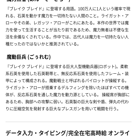
『ブレイク ブレイド』に登場する用語。100万人に1人という確率で現
れる、石英を動かす魔力を一切持たない人間のこと。ライガット・ア
ローやその弟、レガッツ・アローがこれにあたる。本作の世界では魔
力を使って生活することが当たり前であるため、魔力無者は不便な生
活を余儀なくされている。作中では、古代人は魔力を一切持たない人
種だったのではないかと推測されている。
魔動巨兵
(ごぅれむ)
『ブレイク ブレイド』に登場する巨大人型機動兵器(ロボット)。柔軟
系石英を使用した石英靭帯と、無反応系石英を使用したフレーム・装
甲によって構成される。魔動戦士と呼ばれるパイロットが操縦する。
ライガット・アローが搭乗するデルフィングを除いたほぼすべての機
体が、反応系石英を通した魔力を動力源としている。 操縦席が胸部に
あるため、胸部への攻撃に弱い。石英製の巨大な剣や盾、弾丸の代わ
りに圧縮空気を発射する巨大なプレスガンを用いて戦闘を行う。
データ入力・タイピング/完全在宅高時給 オンライ