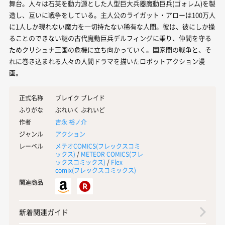
舞台。人々は石英を動力源とした人型巨大兵器魔動巨兵(ゴォレム)を製
造し、互いに戦争をしている。主人公のライガット・アローは100万人
に1人しか現れない魔力を一切持たない稀有な人間。彼は、彼にしか操
ることのできない謎の古代魔動巨兵デルフィングに乗り、仲間を守る
ためクリシュナ王国の危機に立ち向かっていく。国家間の戦争と、そ
れに巻き込まれる人々の人間ドラマを描いたロボットアクション漫
画。
正式名称
ブレイク ブレイド
ふりがな
ぶれいく ぶれいど
作者
吉永 裕ノ介
ジャンル
アクション
レーベル
メテオCOMICS(
フレックスコミ
ックス
)
/
METEOR COMICS(
フレ
ックスコミックス
)
/
Flex
comix(
フレックスコミックス
)
関連商品
新着関連ガイド