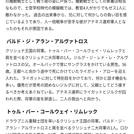
の魔動戦士として戦う彼の姿に戸惑う。魔動戦士としての素養は相当
なもので、士官学校時代の模擬戦では、教官4人がかりでもゼス1人に
敵わなかった。 過去の出来事から、兄に対して何かしらの負い目を感
じているようであり、人一倍戦争が苦手な彼がアテネス連邦軍人とな
ったのもそれが原因である。
バルド・ジ・アラン・アルヴァトロス
クリシュナ王国の将軍。トゥル・バー・コールウェイ・リムレックと
肩を並べるクリシュナ二大将軍の1人。ジルグ・ジ・レド・レ・アルヴ
ァトロスの父。オールバックで常にサングラスをかけている男性。56
歳。王都へと向かう途中で死にかけていたライガット・アローを迎え
入れた。 ライガットに対して特別目をかけており、何かと話す機会も
多い。優秀だが思考の読めないジルグに対して、父親としてどう接す
るべきか考えあぐねている。アテネス連邦にライガットとジルクが囚
われた際、将軍の座を辞退し、二人の救出へと向かう。
トゥル・バー・コールウェイ・リムレック
ドラウプニル重騎士団を率いるクリシュナ王国の将軍。バルド・ジ・
アラン・アルヴァトロスと肩を並べるクリシュナ二大将軍の1人。口ひ