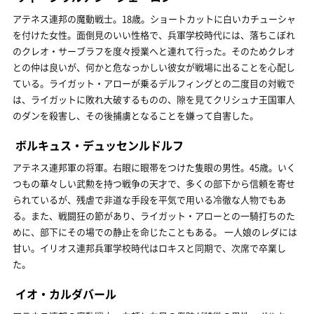
アテネス連邦の魔動戦士。18歳。ショートカットに白いカチューシャ
を付けた女性。面倒見のいい性格で、兵軍学校時代には、落ちこぼれ
のクレオ・サーブラフを度々授業へと連れて行った。そのためクレオ
との仲は良いが、何かと危なっかしい彼女が戦場に出ることを心配し
ている。ライガット・アローが乗るデルフィングとの二度目の対戦で
は、ライガットに敗れ大破するものの、隙を見てクリシュナ王国軍人
のダンを殺害し、その後捕虜となることを嫌って自害した。
ボルキュス・デュッセンルドルフ
アテネス連邦軍の将軍。右眼に眼帯をつけた隻眼の男性。45歳。いく
つもの華々しい武勲を持つ戦争の天才で、多くの部下から信頼を寄せ
られているが、残虐で非道な手段を平気で用いる冷徹な人物でもあ
る。また、戦闘狂の節があり、ライガット・アローとの一騎打ちのた
めに、部下にその場での静止を命じたこともある。 一人娘のレダには
甘い。イリオス連邦兵軍学校時代はロキスと同期で、次席で卒業し
た。
イオ・カルダバール