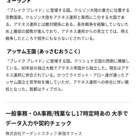
オーランド
『ブレイク ブレイド』に登場する国。クルゾン大陸の東方に位置する
宗教国家。クルゾン大陸をアテネス連邦と東西に二分する大国であ
る。アテネス連邦とは敵対関係にある。長年戦争を経験していないた
め上層部の腐敗が進んでおり、アテネス連邦からの見立てでは、例え
戦争したところで相手にもならないとされている。
アッサム王国
(あっさむおうこく)
『ブレイク ブレイド』に登場する国。クリシュナ王国の西側に隣接し
ている。80年前の独立大戦でアテネス帝国から独立した。現在はアテ
ネス連邦に併合されている。かつてライガット・アロー達が通ったア
ッサム国立士官学校を擁していたが、アテネス連邦への併合に伴い廃
校となった。首都はティブガル。
一般事務・OA事務/残業なし17時定時あの 大手で
データ入力や契約チェック
株式会社アーデントスタッフ 新宿オフィス