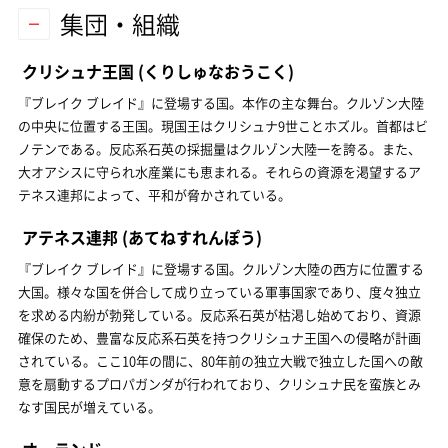
集団・組織
クリシュナ王国
(くりしゅなおうこく)
『ブレイク ブレイド』に登場する国。本作の主な舞台。クルゾン大陸
の中央に位置する王国。現国王はクリシュナ9世ことホズル。首都はビ
ノテンである。反応系石英の採掘量はクルゾン大陸一を誇る。また、
大オアシスに守られ水産業にも恵まれる。それらの資源を渇望するア
テネス連邦によって、平和が脅かされている。
アテネス連邦
(あてねすれんぽう)
『ブレイク ブレイド』に登場する国。クルゾン大陸の西方に位置する
大国。様々な国を併合して成り立っている軍事国家であり、度々独立
を求める内紛が勃発している。反応系石英が枯渇し始めており、資源
確保のため、豊富な反応系石英を持つクリシュナ王国への侵略が計画
されている。ここ10年の間に、80年前の独立大戦で独立した国への敵
意を扇動するプロパガンダが行われており、クリシュナ民を蛮族とみ
なす国民が増えている。