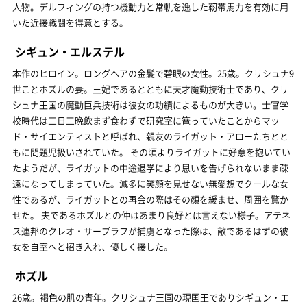
人物。デルフィングの持つ機動力と常軌を逸した靭帯馬力を有効に用
いた近接戦闘を得意とする。
シギュン・エルステル
本作のヒロイン。ロングヘアの金髪で碧眼の女性。25歳。クリシュナ9
世ことホズルの妻。王妃であるとともに天才魔動技術士であり、クリ
シュナ王国の魔動巨兵技術は彼女の功績によるものが大きい。士官学
校時代は三日三晩飲まず食わずで研究室に篭っていたことからマッ
ド・サイエンティストと呼ばれ、親友のライガット・アローたちとと
もに問題児扱いされていた。 その頃よりライガットに好意を抱いてい
たようだが、ライガットの中途退学により思いを告げられないまま疎
遠になってしまっていた。滅多に笑顔を見せない無愛想でクールな女
性であるが、ライガットとの再会の際はその顔を緩ませ、周囲を驚か
せた。 夫であるホズルとの仲はあまり良好とは言えない様子。アテネ
ス連邦のクレオ・サーブラフが捕虜となった際は、敵であるはずの彼
女を自室へと招き入れ、優しく接した。
ホズル
26歳。褐色の肌の青年。クリシュナ王国の現国王でありシギュン・エ