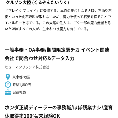
クルゾン大陸
(くるぞんたいりく)
『ブレイク ブレイド』に登場する、本作の舞台となる大陸。石油や石
炭といった化石燃料が取れないため、魔力を使って石英を操ることで
エネルギーを得ている。この大陸の住人は、ごく一部の魔力無者を除
いたほぼすべての人が、生まれつき魔力を有している。
一般事務・OA事務/期間限定駅チカ イベント関連
会社で問合わせ対応&データ入力
ヒューマンリソシア株式会社
東京都 港区
時給1,800円
派遣社員
ホンダ正規ディーラーの事務職/ほぼ残業ナシ/産育
休取得率100%/未経験OK