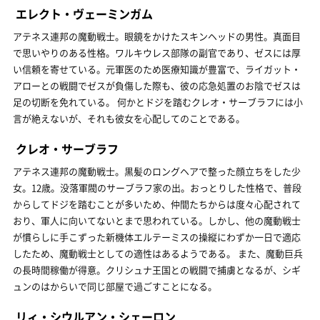
エレクト・ヴェーミンガム
アテネス連邦の魔動戦士。眼鏡をかけたスキンヘッドの男性。真面目
で思いやりのある性格。ワルキウレス部隊の副官であり、ゼスには厚
い信頼を寄せている。元軍医のため医療知識が豊富で、ライガット・
アローとの戦闘でゼスが負傷した際も、彼の応急処置のお陰でゼスは
足の切断を免れている。 何かとドジを踏むクレオ・サーブラフには小
言が絶えないが、それも彼女を心配してのことである。
クレオ・サーブラフ
アテネス連邦の魔動戦士。黒髪のロングヘアで整った顔立ちをした少
女。12歳。没落軍閥のサーブラフ家の出。おっとりした性格で、普段
からしてドジを踏むことが多いため、仲間たちからは度々心配されて
おり、軍人に向いてないとまで思われている。しかし、他の魔動戦士
が慣らしに手こずった新機体エルテーミスの操縦にわずか一日で適応
したため、魔動戦士としての適性はあるようである。 また、魔動巨兵
の長時間稼働が得意。クリシュナ王国との戦闘で捕虜となるが、シギ
ュンのはからいで同じ部屋で過ごすことになる。
リィ・シウルアン・シェーロン