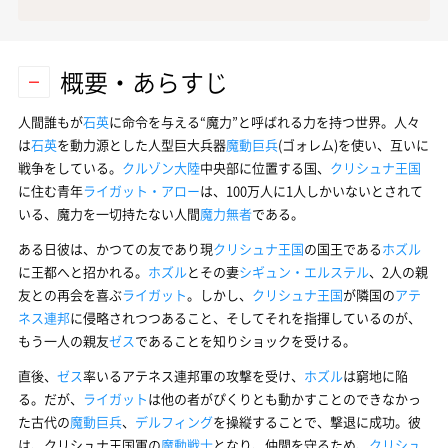
概要・あらすじ
人間誰もが
石英
に命令を与える“魔力”と呼ばれる力を持つ世界。人々
は
石英
を動力源とした人型巨大兵器
魔動巨兵
(ゴォレム)を使い、互いに
戦争をしている。
クルゾン大陸
中央部に位置する国、
クリシュナ王国
に住む青年
ライガット・アロー
は、100万人に1人しかいないとされて
いる、魔力を一切持たない人間
魔力無者
である。
ある日彼は、かつての友であり現
クリシュナ王国
の国王である
ホズル
に王都へと招かれる。
ホズル
とその妻
シギュン・エルステル
、2人の親
友との再会を喜ぶ
ライガット
。しかし、
クリシュナ王国
が隣国の
アテ
ネス連邦
に侵略されつつあること、そしてそれを指揮しているのが、
もう一人の親友
ゼス
であることを知りショックを受ける。
直後、
ゼス
率いるアテネス連邦軍の攻撃を受け、
ホズル
は窮地に陥
る。だが、
ライガット
は他の者がぴくりとも動かすことのできなかっ
た古代の
魔動巨兵
、
デルフィング
を操縦することで、撃退に成功。彼
は、クリシュナ王国軍の
魔動戦士
となり、仲間を守るため、
クリシュ