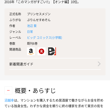
2016年「このマンガがすごい!!」【オンナ編】10位。
正式名称
プリンセスメゾン
ふりがな
ぷりんせすめぞん
作者
池辺 葵
ジャンル
日常
レーベル
ビッグ コミックス(
小学館
)
巻数
既刊6巻
関連商品
新着関連ガイド
概要・あらすじ
沼越幸
は、マンションを購入するため居酒屋で働きながらお金を貯め
ている独身女性。わずかな資金を頼りに終の棲家を求めて東京の街を