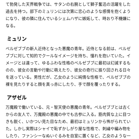
て勃発した天界戦争では、サタンの右腕として獅子奮迅の活躍をした
過去を持つ。部下のミュリンには次第に恋心のような感情を抱くよう
になり、彼の隣に住んでいるシェムハザに嫉妬して、時おり不機嫌に
なる。
ミュリン
ベルゼブブの新人近侍となった悪魔の青年。近侍となる前は、ベルゼ
ブブに対して知的でクールなイメージを持ち、憧れを抱いていた。イ
メージとは違って、ゆるふわな性格のベルゼブブに最初は幻滅するも
のの、彼女の言動や行動に萌えたり、彼女の奇行に振り回される日々
を送っている。男性だが、乙女のように純情な性格で、ベルゼブブの
裸を見たりすると顔を真っ赤にしたり、手で顔を覆ったりする。
アザゼル
万魔殿で働いている、元・智天使の悪魔の青年。ベルゼブブとは古く
からの友人で、万魔殿の悪魔の中でも古参に入る。筋肉質な上に目つ
きも鋭く、いかつい見た目なため、最初はミュリンから怖がられてい
た。しかし実際はシャイで恥ずかしがり屋な性格で、刺繡や編み物を
したり、ファンシーなぬいぐるみを自室に置くなど、乙女のような一