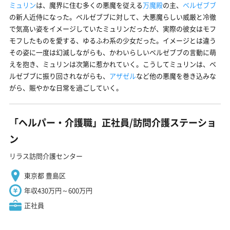
ミュリン
は、魔界に住む多くの悪魔を従える
万魔殿
の主、
ベルゼブブ
の新人近侍になった。ベルゼブブに対して、大悪魔らしい威厳と冷徹
で気高い姿をイメージしていたミュリンだったが、実際の彼女はモフ
モフしたものを愛する、ゆるふわ系の少女だった。イメージとは違う
その姿に一度は幻滅しながらも、かわいらしいベルゼブブの言動に萌
えを抱き、ミュリンは次第に惹かれていく。こうしてミュリンは、ベ
ルゼブブに振り回されながらも、
アザゼル
など他の悪魔を巻き込みな
がら、賑やかな日常を過ごしていく。
「ヘルパー・介護職」正社員/訪問介護ステーショ
ン
リラス訪問介護センター
東京都 豊島区
年収430万円～600万円
正社員