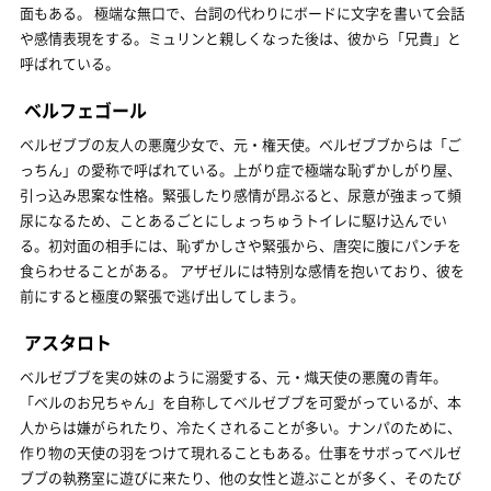
面もある。 極端な無口で、台詞の代わりにボードに文字を書いて会話
や感情表現をする。ミュリンと親しくなった後は、彼から「兄貴」と
呼ばれている。
ベルフェゴール
ベルゼブブの友人の悪魔少女で、元・権天使。ベルゼブブからは「ご
っちん」の愛称で呼ばれている。上がり症で極端な恥ずかしがり屋、
引っ込み思案な性格。緊張したり感情が昂ぶると、尿意が強まって頻
尿になるため、ことあるごとにしょっちゅうトイレに駆け込んでい
る。初対面の相手には、恥ずかしさや緊張から、唐突に腹にパンチを
食らわせることがある。 アザゼルには特別な感情を抱いており、彼を
前にすると極度の緊張で逃げ出してしまう。
アスタロト
ベルゼブブを実の妹のように溺愛する、元・熾天使の悪魔の青年。
「ベルのお兄ちゃん」を自称してベルゼブブを可愛がっているが、本
人からは嫌がられたり、冷たくされることが多い。ナンパのために、
作り物の天使の羽をつけて現れることもある。仕事をサボってベルゼ
ブブの執務室に遊びに来たり、他の女性と遊ぶことが多く、そのたび