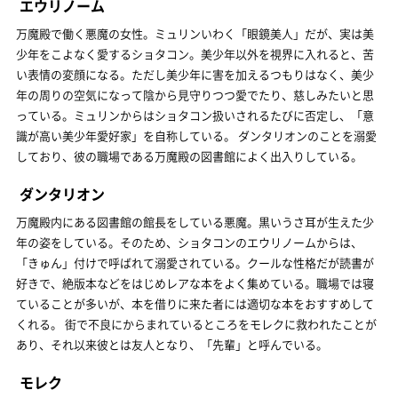
エウリノーム
万魔殿で働く悪魔の女性。ミュリンいわく「眼鏡美人」だが、実は美
少年をこよなく愛するショタコン。美少年以外を視界に入れると、苦
い表情の変顔になる。ただし美少年に害を加えるつもりはなく、美少
年の周りの空気になって陰から見守りつつ愛でたり、慈しみたいと思
っている。ミュリンからはショタコン扱いされるたびに否定し、「意
識が高い美少年愛好家」を自称している。 ダンタリオンのことを溺愛
しており、彼の職場である万魔殿の図書館によく出入りしている。
ダンタリオン
万魔殿内にある図書館の館長をしている悪魔。黒いうさ耳が生えた少
年の姿をしている。そのため、ショタコンのエウリノームからは、
「きゅん」付けで呼ばれて溺愛されている。クールな性格だが読書が
好きで、絶版本などをはじめレアな本をよく集めている。職場では寝
ていることが多いが、本を借りに来た者には適切な本をおすすめして
くれる。 街で不良にからまれているところをモレクに救われたことが
あり、それ以来彼とは友人となり、「先輩」と呼んでいる。
モレク