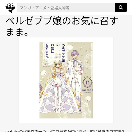
ベルゼブブ嬢のお気に召す
まま。
matobaの代表作の一つ。4コマ形式が中心だが、時に通常のコマ割り