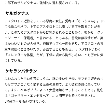
に部下のサルガタナスに強制的に連れ戻されている。
サルガタナス
アスタロトの近侍をしている悪魔の女性。愛称は「さっちゃん」。ドS
で冷徹な性格で、上司のアスタロトには厳しい態度を取ることが多
い。このためアスタロトからは怖がられることも多く、彼から「クレ
イジーサイコ保護者」と言われることもある。普段は無表情だが、実
はかわいいものが大好き。純情でウブな一面もあり、アスタロトの言
葉や態度にときめいたり、赤面することもある。 アスタロトいわく
「スレンダーな体型」だが、子供の頃から胸が小さいことを密かに気
にしている。
ケサランパサラン
ふわふわした白い毛玉のような、謎の多い生き物。モフモフ好きのベ
ルゼブブがこよなく愛する至高の生物で、よく彼女の肩に乗ってい
る。また、ベルゼブブによって大量増殖させられることもある。別名
は「ゴッサマー・エンゼルヘア」。人間界でも時おり発見され、
UMA(ユーマ)扱いされている。