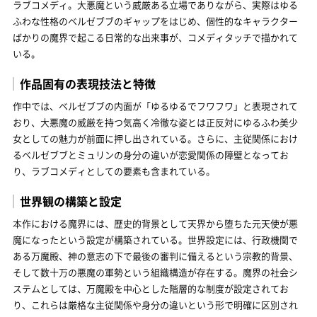
ラブコメディ。大悪魔という威厳ある立場でありながら、実際はゆる
ふわな性格のベルゼブブのギャップをはじめ、個性的なキャラクター
ばかりの魔界で起こる日常的な出来事が、コメディタッチで描かれて
いる。
作品固有の表現技法と特徴
作中では、ベルゼブブの内面が「ゆるゆるでフワフワ」と表現されて
おり、大悪魔の威厳を持つ気高く冷徹な姿とは正反対にゆるふわ美少
女としての魅力が前面に押し出されている。さらに、主従関係におけ
るベルゼブブとミュリンの身分の違いが恋愛関係の障壁となってお
り、ラブコメディとしての要素も含まれている。
世界観の構築と設定
本作における魔界には、歴史的背景として天界から堕ちた元天使が悪
魔になったという設定が構築されている。世界設定には、行政機関で
ある万魔殿、神の意志の下で最後の審判に備えるという宗教的背景、
そして数十万の悪魔の軍勢という組織構造が存在する。魔界の社会シ
ステムとしては、万魔殿を中心とした階層的な制度が設定されてお
り、これらは厳格な主従関係や身分の違いという形で明確に区別され