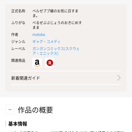
正式名称
ベルゼブブ嬢のお気に召すま
ま。
ふりがな
べるぜぶぶじょうのおきにめす
まま
作者
matoba
ジャンル
ギャグ・コメディ
レーベル
ガンガンコミックス(
スクウェ
ア・エニックス
)
関連商品
新着関連ガイド
作品の概要
基本情報