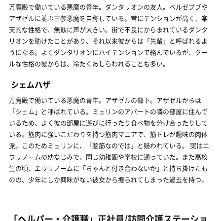
万魔殿で働いている悪魔の青年。ダンタリオンの友人。ベルゼブブや
アザゼルに並ぶ古参悪魔を自称している。常にテンションが高く、楽
天的な性格で、無駄に声が大きい。街で不良にからまれているダンタ
リオンを助けたことがあり、それ以来彼からは「先輩」と呼ばれるよ
うになる。よくダンタリオンにハイテンションで絡んでいるが、クー
ルな性格の彼からは、冷たくあしらわれることも多い。
シェムハザ
万魔殿で働いている悪魔の青年。アザゼルの部下。アザゼルからは
「シェム」と呼ばれている。ミュリンのアパートの隣の部屋に住んで
いるため、よく彼の部屋に遊びに行ったり食べ物を分け合ったりして
いる。筋肉に強いこだわりを持つ筋肉マニアで、筋トレが趣味の肉体
派。このためミュリンに、「脳筋なのでは」と疑われている。 実はエ
ウリノームの幼なじみで、同じ幼稚園や学校に通っていた。また高校
生の頃、エウリノームに「ちゃんと付き合わないか」と持ち掛けたも
のの、少年にしか興味がない彼女から振られてしまった過去を持つ。
「ヘルパー・介護職」正社員/訪問介護ステーショ