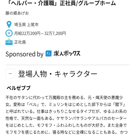
「ヘルパー・介護職」正社員/グループホーム
藤の郷あげお
埼玉県 上尾市
月給22万200円～32万7,200円
正社員
Sponsored by
登場人物・キャラクター
ベルゼブブ
不在のサタンに代わって万魔殿の主を務める、元・熾天使の悪魔少
女。愛称は「ベル」で、ミュリンをはじめとした部下からは「閣下」
と呼ばれている。仕事はきっちりこなせるタイプだが、ゆるふわ系の
性格で、天然な一面もある。ケサランパサランやアルパカのセーター
をはじめとした、モフモフ・ふわふわしたものが大好き。また全身で
モフモフを感じるために、寝る時などに全裸になることもある。 かつ