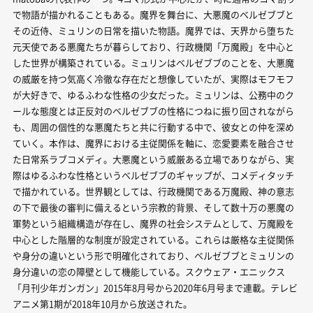
で物語が描かれることもある。魔界を舞台に、大悪魔のベルゼブブと
その近侍、ミュリンの日常を描いた物語。魔界では、天界から堕ちた
元天使である悪魔たちが暮らしており、行政機関「万魔殿」を中心と
した世界が構築されている。ミュリンはベルゼブブのことを、大悪魔
の威厳を持つ気高く冷徹な存在だと想像していたが、実際はモフモフ
が大好きで、ゆるふわな性格の少女だった。ミュリンは、公務中のク
ールな態度とは正反対のベルゼブブの性格につねに振り回されながら
も、周囲の個性的な悪魔たちと共に行動する中で、彼女との仲を深め
ていく。本作は、魔界における主従関係を軸に、恋愛要素を融合させ
た日常系ラブコメディ。大悪魔という威厳ある立場でありながら、実
際はゆるふわな性格というベルゼブブのギャップが、コメディタッチ
で描かれている。世界観としては、行政機関である万魔殿、神の意志
の下で最後の審判に備えるという宗教的背景、そして数十万の悪魔の
軍勢という組織構造が存在し、魔界の社会システムとして、万魔殿を
中心とした階層的な制度が設定されている。これらは厳格な主従関係
や身分の違いという形で明確化されており、ベルゼブブとミュリンの
身分違いの恋の障壁として機能している。スクウェア・エニックス
「月刊少年ガンガン」2015年8月号から2020年6月号まで連載。テレビ
アニメ第1期が2018年10月から放送された。