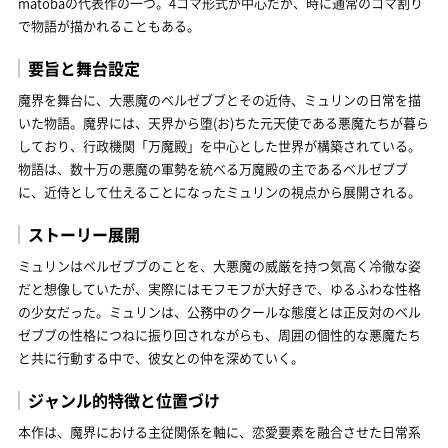
matobaの代表作の一つ。4コマ形式が中心だが、時に通常のコマ割り
で物語が描かれることもある。
要旨と舞台設定
魔界を舞台に、大悪魔のベルゼブブとその近侍、ミュリンの日常を描
いた物語。魔界には、天界から堕(お)ちた元天使である悪魔たちが暮ら
しており、行政機関「万魔殿」を中心とした世界が構築されている。
物語は、数十万の悪魔の軍勢を統べる万魔殿の主であるベルゼブブ
に、近侍として仕えることになったミュリンの視点から展開される。
ストーリー展開
ミュリンはベルゼブブのことを、大悪魔の威厳を持つ気高く冷徹な姿
だと想像していたが、実際にはモフモフが大好きで、ゆるふわな性格
の少女だった。ミュリンは、公務中のクールな態度とは正反対のベル
ゼブブの性格につねに振り回されながらも、周囲の個性的な悪魔たち
と共に行動する中で、彼女との仲を深めていく。
ジャンル的特徴と位置づけ
本作は、魔界における主従関係を軸に、恋愛要素を融合させた日常系