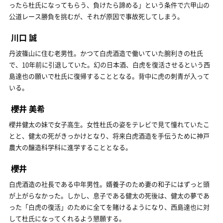
ったら杜氏になってもらう、負けたら諦める」という条件で六甲山の
公道レース勝負を挑むが、それが原因で事故死してしまう。
川口 誠
丹波篠山に住む老男性。かつて白虎酒造で働いていた腕利きの杜氏
で、10年前に引退していた。幻の日本酒、白虎を復活させるという西
島達也の願いで杜氏に復帰することとなる。背中に虎の刺青が入って
いる。
櫻井 美希
櫻井健太の妹で女子高生。女性杜氏の姿をテレビで見て憧れていたこ
とと、健太の死がきっかけとなり、将来白虎酒造を手伝うために神戸
農大の醸造科学科に進学することとなる。
櫻井
白虎酒造の社長である中年男性。婿養子のため妻の和子にはずっと頭
が上がらなかった。しかし、息子である健太の死後は、健太の夢であ
った「白虎の復活」のために全てを賭けるようになり、西島達也に対
して杜氏になってくれるよう懇願する。