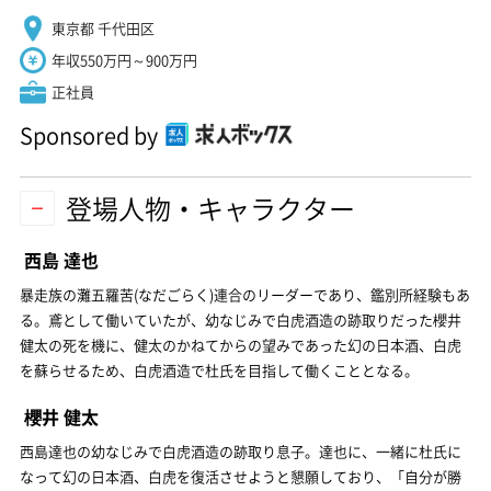
東京都 千代田区
年収550万円～900万円
正社員
Sponsored by
登場人物・キャラクター
西島 達也
暴走族の灘五羅苦(なだごらく)連合のリーダーであり、鑑別所経験もあ
る。鳶として働いていたが、幼なじみで白虎酒造の跡取りだった櫻井
健太の死を機に、健太のかねてからの望みであった幻の日本酒、白虎
を蘇らせるため、白虎酒造で杜氏を目指して働くこととなる。
櫻井 健太
西島達也の幼なじみで白虎酒造の跡取り息子。達也に、一緒に杜氏に
なって幻の日本酒、白虎を復活させようと懇願しており、「自分が勝