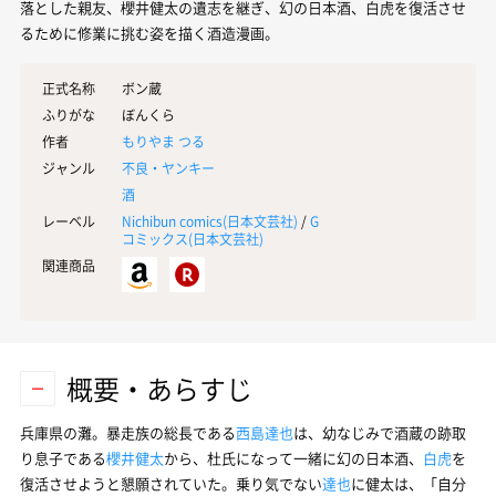
落とした親友、櫻井健太の遺志を継ぎ、幻の日本酒、白虎を復活させ
るために修業に挑む姿を描く酒造漫画。
正式名称
ボン蔵
ふりがな
ぼんくら
作者
もりやま つる
ジャンル
不良・ヤンキー
酒
レーベル
Nichibun comics(
日本文芸社
)
/
G
コミックス(
日本文芸社
)
関連商品
概要・あらすじ
兵庫県の灘。暴走族の総長である
西島達也
は、幼なじみで酒蔵の跡取
り息子である
櫻井健太
から、杜氏になって一緒に幻の日本酒、
白虎
を
復活させようと懇願されていた。乗り気でない
達也
に健太は、「自分