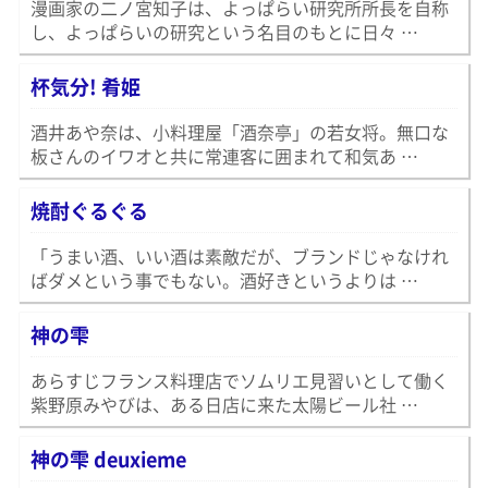
漫画家の二ノ宮知子は、よっぱらい研究所所長を自称
し、よっぱらいの研究という名目のもとに日々 …
杯気分! 肴姫
酒井あや奈は、小料理屋「酒奈亭」の若女将。無口な
板さんのイワオと共に常連客に囲まれて和気あ …
焼酎ぐるぐる
「うまい酒、いい酒は素敵だが、ブランドじゃなけれ
ばダメという事でもない。酒好きというよりは …
神の雫
あらすじフランス料理店でソムリエ見習いとして働く
紫野原みやびは、ある日店に来た太陽ビール社 …
神の雫 deuxieme