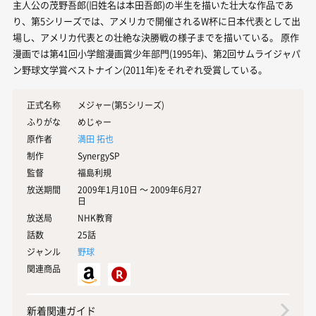
主人公の茂野吾郎(旧姓名は本田吾郎)の半生を描いた壮大な作品であ
り、第5シリーズでは、アメリカで開催されるW杯に日本代表として出
場し、アメリカ代表との壮絶な決勝戦の様子までを描いている。 原作
漫画では第41回小学館漫画賞少年部門(1995年)、第2回サムライジャパ
ン野球文学賞ベストナイン(2011年)をそれぞれ受賞している。
正式名称
メジャー(第5シリーズ)
ふりがな
めじゃー
原作者
満田 拓也
制作
SynergySP
監督
福島利規
放送期間
2009年1月10日 〜 2009年6月27
日
放送局
NHK教育
話数
25話
ジャンル
野球
関連商品
新着関連ガイド