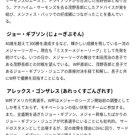
サーモンズのエースで、トライアウトから合流した茂野吾郎と知り合
う。アナハイム・サーモンズを去る茂野吾郎にしたアドバイスが実を
結び、メンフィス・バッツでの好成績につながったことを喜んでい
る。
ジョー・ギブソン
(じょーぎぶそん)
40歳を超えて300勝を達成するなど、輝かしい成績を残している一流の
メジャーリーガー。現在も「ミスターメジャーリーグ」として先発を
続けている。いつの日か、メジャーリーグの舞台で本田茂治の息子で
ある茂野吾郎との対戦を望んでいる。 W杯直前に、茂野吾郎と息子で
あるジョー・ギブソン・ジュニアの直接対決を経て和解し、息子と共
にW杯で優勝を目指すことになる。
アレックス・ゴンザレス
(あれっくすごんざれす)
W杯アメリカ代表選手。W杯はメジャーのシーズン開始前の調整として
しか考えておらず、モチベーションの低い状態でチームに参加する。
また、全盛期を過ぎたジョー・ギブソン、メジャー昇格したばかりの
ジョー・ギブソン・ジュニアが代表選手にいることにも批判的。 サー
ドのスタメンとして出場するが、足の故障を理由にDHに回り、サード
をジョー・ギブソン・ジュニアに譲ることになる。