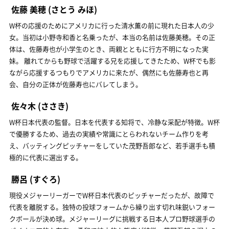
佐藤 美穂
(さとう みほ)
W杯の応援のためにアメリカに行った清水薫の前に現れた日本人の少
女。当初は小野寺和香と名乗ったが、本当の名前は佐藤美穂。その正
体は、佐藤寿也が小学生のとき、両親とともに行方不明になった実
妹。 離れてからも野球で活躍する兄を応援してきたため、W杯でも影
ながら応援するつもりでアメリカに来たが、偶然にも佐藤寿也と再
会、自分の正体が佐藤寿也にバレてしまう。
佐々木
(ささき)
W杯日本代表の監督。日本を代表する知将で、冷静な采配が特徴。W杯
で優勝するため、過去の実績や常識にとらわれないチーム作りを考
え、バッティングピッチャーをしていた茂野吾郎など、若手選手も積
極的に代表に選出する。
勝呂
(すぐろ)
現役メジャーリーガーでW杯日本代表のピッチャーだったが、故障で
代表を離脱する。独特の投球フォームから繰り出す切れ味鋭いフォー
クボールが決め球。メジャーリーグに挑戦する日本人プロ野球選手の