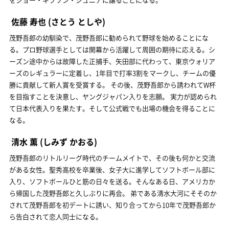
佐藤 寿也
(さとう としや)
茂野吾郎の幼馴染で、茂野吾郎に勧められて野球を始めることにな
る。プロ野球選手としては開幕から活躍して周囲の期待に応える。シ
ーズン途中からは故障した正捕手、矢田部に代わって、東京ウォリア
ーズのレギュラーに定着し、1年目で打率3割をマークし、チームの優
勝に貢献して新人賞を受賞する。 その後、茂野吾郎から誘われてW杯
を目指すことを決意し、ヤングジャパン入りを志願。 実力が認められ
て日本代表入りを果たす。そして公式戦でも出場の機会を得ることに
なる。
清水 薫
(しみず かおる)
茂野吾郎のリトルリーグ時代のチームメイトで、その後も何かと交流
がある女性。聖秀高校を卒業後、女子大に進学してソフトボール部に
入り、ソフトボールひと筋の日々を送る。そんなある日、アメリカか
ら帰国した茂野吾郎と久しぶりに再会。 弟である清水大河にそそのか
されて茂野吾郎を初デートに誘い、知り合ってから10年で茂野吾郎か
ら告白されて恋人同士になる。