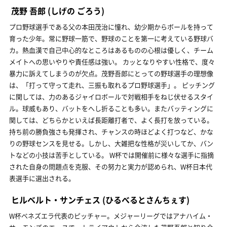
茂野 吾郎
(しげの ごろう)
プロ野球選手である父の本田茂治に憧れ、幼少期からボールを持って
育った少年。常に野球一筋で、野球のことを第一に考えている野球バ
カ。熱血漢で自己中心的なところはあるものの心根は優しく、チーム
メイトへの思いやりや責任感は強い。 カッとなりやすい性格で、度々
暴力に訴えてしまうのが欠点。茂野吾郎にとっての野球選手の理想像
は、「打って守って走れ、三振も取れるプロ野球選手」。 ピッチング
に関しては、力のあるジャイロボールで対戦相手をねじ伏せるスタイ
ル。球威もあり、バットをへし折ることも多い。またバッティングに
関しては、どちらかといえば長距離打者で、よく長打を放っている。
持ち前の勝負強さも発揮され、チャンスの時ほどよく打つなど、かな
りの野球センスを見せる。しかし、大雑把な性格が災いしてか、バン
トなどの小技は苦手としている。 W杯では開催前に様々な選手に指摘
された自身の問題点を克服、その努力と実力が認められ、W杯日本代
表選手に選出される。
ヒルベルト・サンチェス
(ひるべるとさんちぇす)
W杯ベネズエラ代表のピッチャー。メジャーリーグではアナハイム・