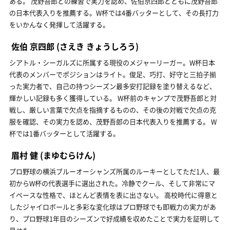
ある。 茂野吾郎との練習で実力を認め、佐伯京四郎とともに茂野吾郎
の日本代表入りを推薦する。W杯では4番バッターとして、その長打力
をいかんなく発揮して活躍する。
佐伯 京四郎
(さえき きょうしろう)
シアトル・シーガルズに所属する現役のメジャーリーガー。W杯日本
代表のメンバーでポジションはライト。俊足、巧打、好守と三拍子揃
った実力者で、自己の持つシーズン最多安打記録を塗り替えるなど、
輝かしい記録も多く獲得している。 W杯前のキャンプで茂野吾郎と対
戦し、厳しい言葉で欠点を指摘するものの、その後の対戦で欠点の克
服を確認、その実力を認め、茂野吾郎の日本代表入りを推薦する。 W
杯では1番バッターとして活躍する。
眉村 健
(まゆむらけん)
プロ野球の横浜ブルーオーシャンズ所属のルーキーとしてただ1人、最
初からW杯の代表選手に選出された。冷静でクール、そして非常にマ
イペースな性格で、ほとんど表情を表に出さない。 高校時代に得意と
したジャイロボールと多彩な変化球はプロ野球でも即戦力の実力があ
り、プロ野球1年目のシーズンで好成績を収めたことで実力を証明して