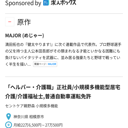
Sponsored by
原作
MAJOR
(めじゃー)
満田拓也の『健太やります!』に次ぐ連載作品で代表作。プロ野球選手
の父を持つ主人公本田吾郎がその類まれなる才能といかなる困難にも
負けないバイタリティを武器に、並み居る強豪たちと野球で戦ってい
く半生を描い...
関連ページ：
MAJOR
「ヘルパー・介護職」正社員/小規模多機能型居宅
介護/介護福祉士,普通自動車運転免許
セントケア鵜野森 小規模多機能
神奈川県 相模原市
月給22万6,500円～27万500円