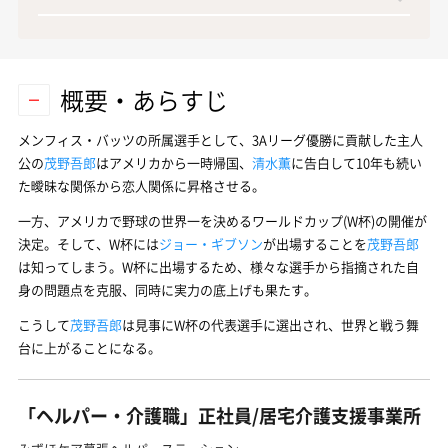
概要・あらすじ
メンフィス・バッツの所属選手として、3Aリーグ優勝に貢献した主人
公の
茂野吾郎
はアメリカから一時帰国、
清水薫
に告白して10年も続い
た曖昧な関係から恋人関係に昇格させる。
一方、アメリカで野球の世界一を決めるワールドカップ(W杯)の開催が
決定。そして、W杯には
ジョー・ギブソン
が出場することを
茂野吾郎
は知ってしまう。W杯に出場するため、様々な選手から指摘された自
身の問題点を克服、同時に実力の底上げも果たす。
こうして
茂野吾郎
は見事にW杯の代表選手に選出され、世界と戦う舞
台に上がることになる。
「ヘルパー・介護職」正社員/居宅介護支援事業所