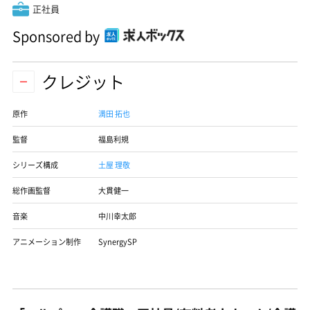
正社員
Sponsored by
クレジット
原作
満田 拓也
監督
福島利規
シリーズ構成
土屋 理敬
総作画監督
大貫健一
音楽
中川幸太郎
アニメーション制作
SynergySP