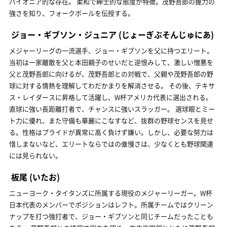
パイオニア的な存在。 柔和で紳士的な態度が特徴。茂野吾郎の握力の
強さを知り、フォークボールを伝授する。
ジョー・ギブソン・ジュニア
(じょーぎぶそんじゅにあ)
メジャーリーグの一流選手、ジョー・ギブソンを父に持つエリート。
当初は一家離散を父と本田親子のせいだと逆恨みして、激しい憎悪を
父と茂野吾郎に向けるが、茂野吾郎との対戦で、父親や茂野吾郎の野
球に対する情熱を理解してわだかまりを解消させる。 その後、テキサ
ス・レイダースに昇格して活躍し、W杯アメリカ代表に選出される。
直球に強い長距離打者で、チャンスに強いスラッガー。 選球眼とミー
ト力に優れ、また守備も華麗にこなすなど、抜群の野球センスを見せ
る。性格はプライドが異常に高く負けず嫌い。しかし、必要な努力は
惜しまないなど、エリートならではの傲慢さは、少なくとも野球関連
には見られない。
板尾
(いたお)
ニューヨーク・タイタンズに所属する現役のメジャーリーガー。W杯
日本代表のメンバーでポジションはレフト。所属チームではクリーン
ナップを打つ強打者で、ジョー・ギブソンと同じチームだったことも