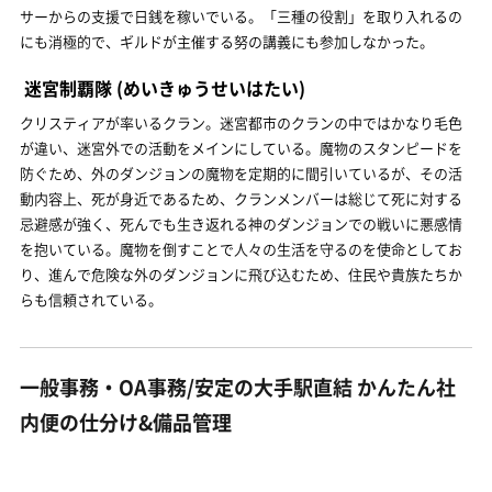
サーからの支援で日銭を稼いでいる。「三種の役割」を取り入れるの
にも消極的で、ギルドが主催する努の講義にも参加しなかった。
迷宮制覇隊
(めいきゅうせいはたい)
クリスティアが率いるクラン。迷宮都市のクランの中ではかなり毛色
が違い、迷宮外での活動をメインにしている。魔物のスタンピードを
防ぐため、外のダンジョンの魔物を定期的に間引いているが、その活
動内容上、死が身近であるため、クランメンバーは総じて死に対する
忌避感が強く、死んでも生き返れる神のダンジョンでの戦いに悪感情
を抱いている。魔物を倒すことで人々の生活を守るのを使命としてお
り、進んで危険な外のダンジョンに飛び込むため、住民や貴族たちか
らも信頼されている。
一般事務・OA事務/安定の大手駅直結 かんたん社
内便の仕分け&備品管理
ランスタッド株式会社