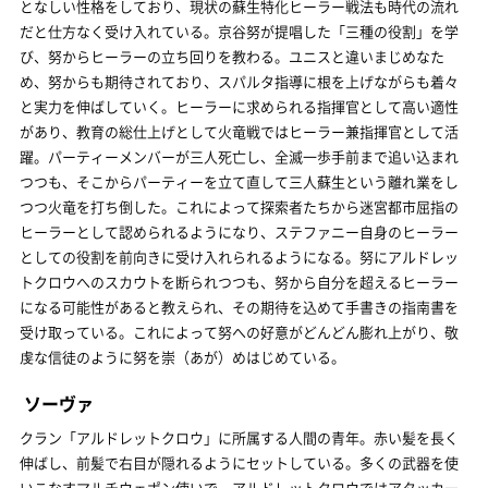
となしい性格をしており、現状の蘇生特化ヒーラー戦法も時代の流れ
だと仕方なく受け入れている。京谷努が提唱した「三種の役割」を学
び、努からヒーラーの立ち回りを教わる。ユニスと違いまじめなた
め、努からも期待されており、スパルタ指導に根を上げながらも着々
と実力を伸ばしていく。ヒーラーに求められる指揮官として高い適性
があり、教育の総仕上げとして火竜戦ではヒーラー兼指揮官として活
躍。パーティーメンバーが三人死亡し、全滅一歩手前まで追い込まれ
つつも、そこからパーティーを立て直して三人蘇生という離れ業をし
つつ火竜を打ち倒した。これによって探索者たちから迷宮都市屈指の
ヒーラーとして認められるようになり、ステファニー自身のヒーラー
としての役割を前向きに受け入れられるようになる。努にアルドレッ
トクロウへのスカウトを断られつつも、努から自分を超えるヒーラー
になる可能性があると教えられ、その期待を込めて手書きの指南書を
受け取っている。これによって努への好意がどんどん膨れ上がり、敬
虔な信徒のように努を崇（あが）めはじめている。
ソーヴァ
クラン「アルドレットクロウ」に所属する人間の青年。赤い髪を長く
伸ばし、前髪で右目が隠れるようにセットしている。多くの武器を使
いこなすマルチウェポン使いで、アルドレットクロウではアタッカー