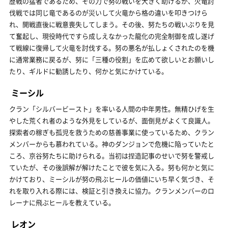
歴戦の猛者であるため、その力で努の戦いを大きく助けるが、火竜討
伐戦では同じ竜であるのが災いして火竜から格の違いを叩きつけら
れ、開戦直後に戦意喪失してしまう。その後、努たちの戦いぶりを見
て奮起し、現役時代ですら成しえなかった龍化の完全制御を成し遂げ
て戦線に復帰して火竜を討伐する。努の悪名が払しょくされたのを機
に通常業務に戻るが、努に「三種の役割」を広めて欲しいとお願いし
たり、ギルドに勧誘したり、何かと気にかけている。
ミーシル
クラン「シルバービースト」を率いる人間の中年男性。無精ひげを生
やした荒くれ者のような外見をしているが、面倒見がよくて良識人。
探索者の稼ぎも孤児を救うための慈善事業に使っているため、クラン
メンバーからも慕われている。神のダンジョンで危機に陥っていたと
ころ、京谷努たちに助けられる。当初は捏造記事のせいで努を警戒し
ていたが、その後誤解が解けたことで彼を気に入る。努も何かと気に
かけており、ミーシルが努の飛ぶヒールの価値にいち早く気づき、そ
れを取り入れる際には、検証と引き換えに協力。クランメンバーのロ
レーナに飛ぶヒールを教えている。
レオン