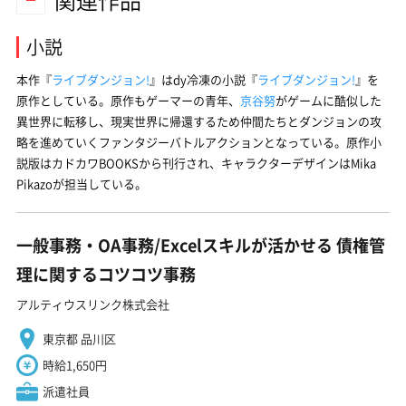
小説
本作『
ライブダンジョン!
』はdy冷凍の小説『
ライブダンジョン!
』を
原作としている。原作もゲーマーの青年、
京谷努
がゲームに酷似した
異世界に転移し、現実世界に帰還するため仲間たちとダンジョンの攻
略を進めていくファンタジーバトルアクションとなっている。原作小
説版はカドカワBOOKSから刊行され、キャラクターデザインはMika
Pikazoが担当している。
一般事務・OA事務/Excelスキルが活かせる 債権管
理に関するコツコツ事務
アルティウスリンク株式会社
東京都 品川区
時給1,650円
派遣社員