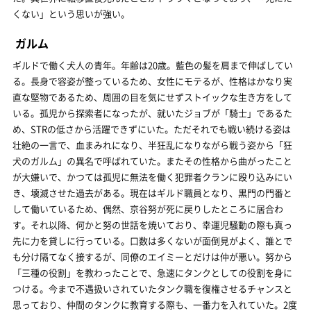
くない」という思いが強い。
ガルム
ギルドで働く犬人の青年。年齢は20歳。藍色の髪を肩まで伸ばしてい
る。長身で容姿が整っているため、女性にモテるが、性格はかなり実
直な堅物であるため、周囲の目を気にせずストイックな生き方をして
いる。孤児から探索者になったが、就いたジョブが「騎士」であるた
め、STRの低さから活躍できずにいた。ただそれでも戦い続ける姿は
壮絶の一言で、血まみれになり、半狂乱になりながら戦う姿から「狂
犬のガルム」の異名で呼ばれていた。またその性格から曲がったこと
が大嫌いで、かつては孤児に無法を働く犯罪者クランに殴り込みにい
き、壊滅させた過去がある。現在はギルド職員となり、黒門の門番と
して働いているため、偶然、京谷努が死に戻りしたところに居合わ
す。それ以降、何かと努の世話を焼いており、幸運児騒動の際も真っ
先に力を貸しに行っている。口数は多くないが面倒見がよく、誰とで
も分け隔てなく接するが、同僚のエイミーとだけは仲が悪い。努から
「三種の役割」を教わったことで、急速にタンクとしての役割を身に
つける。今まで不遇扱いされていたタンク職を復権させるチャンスと
思っており、仲間のタンクに教育する際も、一番力を入れていた。2度