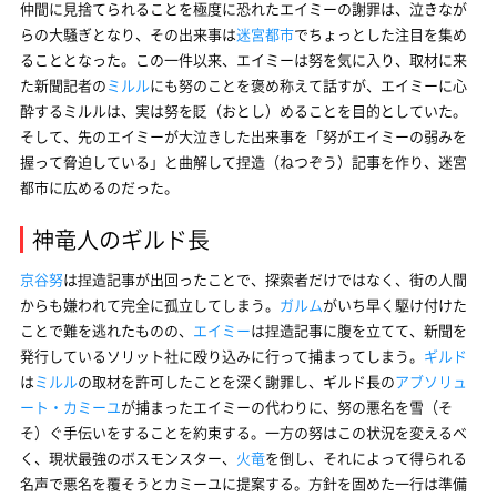
仲間に見捨てられることを極度に恐れたエイミーの謝罪は、泣きなが
らの大騒ぎとなり、その出来事は
迷宮都市
でちょっとした注目を集め
ることとなった。この一件以来、エイミーは努を気に入り、取材に来
た新聞記者の
ミルル
にも努のことを褒め称えて話すが、エイミーに心
酔するミルルは、実は努を貶（おとし）めることを目的としていた。
そして、先のエイミーが大泣きした出来事を「努がエイミーの弱みを
握って脅迫している」と曲解して捏造（ねつぞう）記事を作り、迷宮
都市に広めるのだった。
神竜人のギルド長
京谷努
は捏造記事が出回ったことで、探索者だけではなく、街の人間
からも嫌われて完全に孤立してしまう。
ガルム
がいち早く駆け付けた
ことで難を逃れたものの、
エイミー
は捏造記事に腹を立てて、新聞を
発行しているソリット社に殴り込みに行って捕まってしまう。
ギルド
は
ミルル
の取材を許可したことを深く謝罪し、ギルド長の
アブソリュ
ート・カミーユ
が捕まったエイミーの代わりに、努の悪名を雪（そ
そ）ぐ手伝いをすることを約束する。一方の努はこの状況を変えるべ
く、現状最強のボスモンスター、
火竜
を倒し、それによって得られる
名声で悪名を覆そうとカミーユに提案する。方針を固めた一行は準備