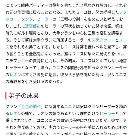
によって臨時パーティーは役割を果たしたと見なされ解散し、それぞ
れ元の仕事場に戻ることとなる。またカミーユは、努の提唱した
アタ
ッカー
、
タンク
、
ヒーラー
の「三種の役割」を広めたいと考えてお
り、これに
迷宮都市
のヒーラーの現状を嫌っていた努は快諾。努は一
時的にギルド職員となり、大手クランを中心に三種の役割を講義す
る。そして努は大手クランに所属するヒーラーの
ステファニー
と
ユニ
ス
をそれぞれ弟子とする。しかしユニスは努を低レベルと見下し、努
の言うことを全然聞かなかった。努はユニスに早々に見切りをつけ、
ステファニーの教育に注力し、その結果、ユニスはとんでもない地雷
ヒーラーとなってしまう。ユニスの問題行為を知ったクランリーダー
の
レオン
はすぐさま努に謝罪。彼から事情を聞いた努は、渋々ユニス
の再教育を引き受けるのだった。
弟子の成果
クラン「
金色の調べ
」に所属する
ユニス
は実はクランリーダーを務め
る
レオン
の妹で、レオンの妹であるという理由だけで
ヒーラー
として
重宝されていた。ユニスにその事実は秘密にされていたが、彼女自身
それを薄々感じており、実力でヒーラーの座を手に入れるためにも努
に頭を下げて教えを乞う。ユニスが辛らつに接するのは努のみで、本