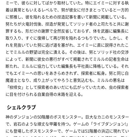
ミーで、彼らに対してばかり取材していた。特にエイミーに対する執
着は異常ともいえるレベルで、努が彼女に付きまとっていると一方的
に邪推し、彼を陥れるための捏造記事を書いて新聞に掲載している。
努たちが火竜討伐後、捏造が発覚してソリッド者の上司たちと共に謝
罪するも、形だけの謝罪で全然反省しておらず、体を武器に編集長に
取り入り、すぐに復帰して再び努を陥れるつもりでいた。しかし、そ
れを見抜いていた努に逃げ道を塞がれ、エイミーに直に説得されたこ
とでミルルの野望は完全に潰える。その後は、努とソリッド社の交渉
によって、新聞に彼女の悪行がすべて掲載されてミルルの記者生命は
断たれ、ミルルに協力していた編集長も平社員に降格している。それ
でもエイミーへの思いをあきらめきれず、探索者に転身。努と同じ白
魔道士となり、成り上がってやろうと意気込むも、ミルルの悪名は
「狡猾女」として探索者のあいだにも広がっていたため、虫の探索者
に目を付けられる自業自得の末路を迎える。
シェルクラブ
神のダンジョンの50階層のボスモンスター。巨大なカニのモンスター
で、岩石のような頑丈な甲羅を持つ。ゲームの「ライブダンジョン!」
にも登場したボスモンスターで、ゲームでは51階層の浜辺に現れてい