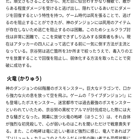
た。頑丈さもさることながら、見た目に似合わずかなり機敏で、敵か
らある程度ダメージを受けると逃げ出し、隠れているあいだにダメー
ジを回復するという特性を持つ。ゲーム時代は罠を張ることで、逃げ
るのを阻止することができたが、神のダンジョンには罠用のアイテム
が存在しないため逃亡を阻止するのは困難。このためシェルクラブ討
伐は非常に困難で、ここを突破できずしり込みする探索者も多い。現
在はアタッカーの四人によって逃亡する前に一気に倒す方法が主流と
なっている。京谷努は逃亡箇所を3か所まで絞ったうえで、毒入りのエ
サを放置することで回復を阻止し、弱体化する方法を取ったことで突
破に成功する。
火竜
(かりゅう)
神のダンジョンの60階層のボスモンスター。巨大なドラゴンで、口か
ら強力な火の息を放って空を飛ぶ。ゲームの「ライブダンジョン!」に
も登場したボスモンスター。迷宮都市では過去最強のボスモンスター
といわれていたため、京谷努の黒杖でアルマが討伐成功した際には大
きな騒ぎとなった。開幕に放つ火竜の咆哮（ほうこう）は、それ自体
が強烈な初見殺しで、心が弱いものはこれを聞いただけで戦意喪失す
る。また、この咆哮は竜に近しい者ほど強烈に感じ、竜人であればア
ブソリュート・カミーユのようなふだんは気の強い者でも恐慌状態に