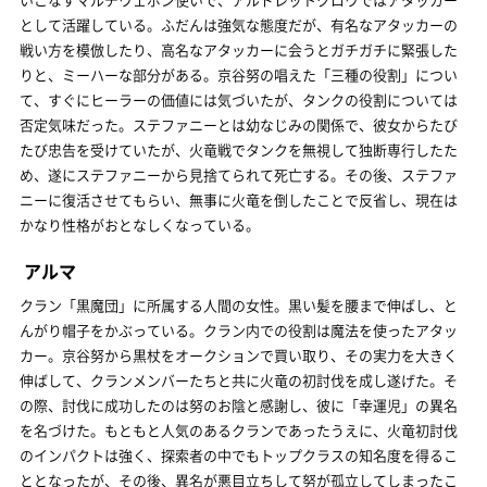
として活躍している。ふだんは強気な態度だが、有名なアタッカーの
戦い方を模倣したり、高名なアタッカーに会うとガチガチに緊張した
りと、ミーハーな部分がある。京谷努の唱えた「三種の役割」につい
て、すぐにヒーラーの価値には気づいたが、タンクの役割については
否定気味だった。ステファニーとは幼なじみの関係で、彼女からたび
たび忠告を受けていたが、火竜戦でタンクを無視して独断専行したた
め、遂にステファニーから見捨てられて死亡する。その後、ステファ
ニーに復活させてもらい、無事に火竜を倒したことで反省し、現在は
かなり性格がおとなしくなっている。
アルマ
クラン「黒魔団」に所属する人間の女性。黒い髪を腰まで伸ばし、と
んがり帽子をかぶっている。クラン内での役割は魔法を使ったアタッ
カー。京谷努から黒杖をオークションで買い取り、その実力を大きく
伸ばして、クランメンバーたちと共に火竜の初討伐を成し遂げた。そ
の際、討伐に成功したのは努のお陰と感謝し、彼に「幸運児」の異名
を名づけた。もともと人気のあるクランであったうえに、火竜初討伐
のインパクトは強く、探索者の中でもトップクラスの知名度を得るこ
ととなったが、その後、異名が悪目立ちして努が孤立してしまったこ