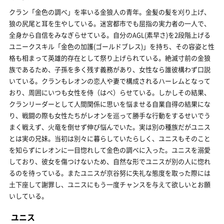
クラン「金色の調べ」を率いる金狼人の青年。金髪の髪を刈り上げ、
狼の尻尾と耳を生やしている。迷宮都市でも屈指の実力者の一人で、
全身から自信をみなぎらせている。自分のAGL(素早さ)を2段階上げる
ユニークスキル「金色の加護(ゴールドブレス)」を持ち、その容姿と性
格も相まって英雄的存在として祭り上げられている。絶滅寸前の金狼
族であるため、子孫を多く残す義務があり、女性なら誰彼構わず口説
いている。クランもレオンの恋人や妻で構成されるハーレムとなって
おり、周囲にいつも女性を侍（はべ）らせている。しかしその結果、
クランリーダーとして人間関係に思いを悩ませる自業自得の結果にな
り、戦闘の際も女性たちがレオンを巡って勝手な行動をするせいでう
まく戦えず、火竜を倒せず伸び悩んでいた。実は別の種族だがユニス
とは実の兄妹。当初は別々に暮らしていたらしく、ユニスもそのこと
を知らずにレオンに一目惚れして金色の調べに入った。ユニスを溺愛
しており、彼女を傷つけないため、自然な形でユニスが別の人に惚れ
るのを待っている。またユニスが京谷努に失礼な態度を取った際には
土下座して謝罪し、ユニスにもう一度チャンスを与えて欲しいとお願
いしている。
ユニス