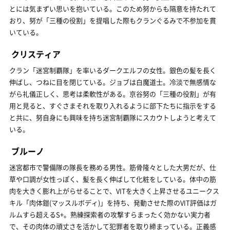
とには気まずい思いを抱いている。このため努からも隔意を持たれて
おり、努が「三種の役割」を提唱した際もクランぐるみで不参加を貫
いている。
クリスティア
クラン「迷宮制覇隊」を率いるダークエルフの女性。銀色の髪を長く
伸ばし、つねに目を閉じている。ジョブは白魔道士。冷淡で無感情な
がら礼儀正しく、思考は柔軟性がある。京谷努の「三種の役割」が有
用と見ると、すぐさまそれを取り入れるように部下たちに指示をする
と共に、努自身にも興味を持ち迷宮制覇隊にスカウトしようと考えて
いる。
ブルーノ
迷宮都市で警備隊の隊長を務める男性。筋骨隆々とした大男だが、仕
草や口調が女性っぽく、髪を長く伸ばして化粧をしている。体中の筋
肉を大きく膨れ上がらせることで、VITを大きく上昇させるユニークス
キル「肉体鎧(マッスルボディ)」を持ち、発動させた際のVIT評価はガ
ルムすら超えるS+。熟練探索者の攻撃すらまったく効かない実力者
で、その肉体の頑丈さを活かして犯罪者を取り締まっている。正義感