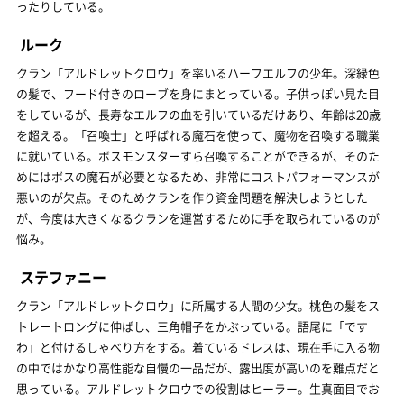
ったりしている。
ルーク
クラン「アルドレットクロウ」を率いるハーフエルフの少年。深緑色
の髪で、フード付きのローブを身にまとっている。子供っぽい見た目
をしているが、長寿なエルフの血を引いているだけあり、年齢は20歳
を超える。「召喚士」と呼ばれる魔石を使って、魔物を召喚する職業
に就いている。ボスモンスターすら召喚することができるが、そのた
めにはボスの魔石が必要となるため、非常にコストパフォーマンスが
悪いのが欠点。そのためクランを作り資金問題を解決しようとした
が、今度は大きくなるクランを運営するために手を取られているのが
悩み。
ステファニー
クラン「アルドレットクロウ」に所属する人間の少女。桃色の髪をス
トレートロングに伸ばし、三角帽子をかぶっている。語尾に「です
わ」と付けるしゃべり方をする。着ているドレスは、現在手に入る物
の中ではかなり高性能な自慢の一品だが、露出度が高いのを難点だと
思っている。アルドレットクロウでの役割はヒーラー。生真面目でお