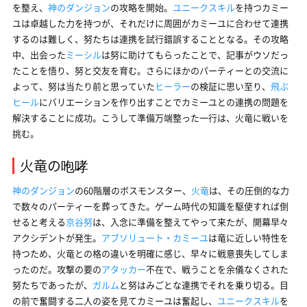
を整え、
神のダンジョン
の攻略を開始。
ユニークスキル
を持つカミー
ユは卓越した力を持つが、それだけに周囲がカミーユに合わせて連携
するのは難しく、努たちは連携を試行錯誤することとなる。その攻略
中、出会った
ミーシル
は努に助けてもらったことで、記事がウソだっ
たことを悟り、努と交友を育む。さらにほかのパーティーとの交流に
よって、努は当たり前と思っていた
ヒーラー
の検証に思い至り、
飛ぶ
ヒール
にバリエーションを作り出すことでカミーユとの連携の問題を
解決することに成功。こうして準備万端整った一行は、火竜に戦いを
挑む。
火竜の咆哮
神のダンジョン
の60階層のボスモンスター、
火竜
は、その圧倒的な力
で数々のパーティーを葬ってきた。ゲーム時代の知識を駆使すれば倒
せると考える
京谷努
は、入念に準備を整えてやって来たが、開幕早々
アクシデントが発生。
アブソリュート・カミーユ
は竜に近しい特性を
持つため、火竜との格の違いを明確に感じ、早々に戦意喪失してしま
ったのだ。攻撃の要の
アタッカー
不在で、戦うことを余儀なくされた
努たちであったが、
ガルム
と努はみごとな連携でそれを乗り切る。目
の前で奮闘する二人の姿を見てカミーユは奮起し、
ユニークスキル
を