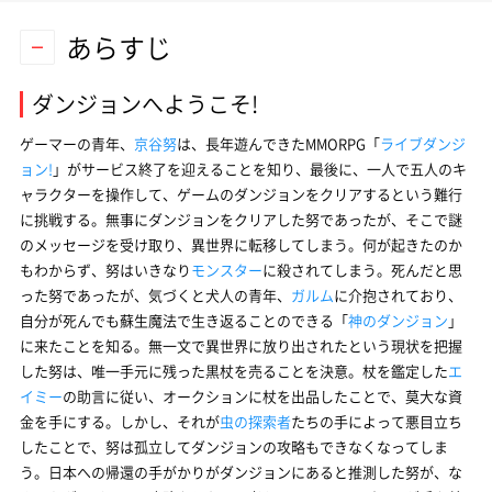
あらすじ
ダンジョンへようこそ!
ゲーマーの青年、
京谷努
は、長年遊んできたMMORPG「
ライブダンジ
ョン!
」がサービス終了を迎えることを知り、最後に、一人で五人のキ
ャラクターを操作して、ゲームのダンジョンをクリアするという難行
に挑戦する。無事にダンジョンをクリアした努であったが、そこで謎
のメッセージを受け取り、異世界に転移してしまう。何が起きたのか
もわからず、努はいきなり
モンスター
に殺されてしまう。死んだと思
った努であったが、気づくと犬人の青年、
ガルム
に介抱されており、
自分が死んでも蘇生魔法で生き返ることのできる「
神のダンジョン
」
に来たことを知る。無一文で異世界に放り出されたという現状を把握
した努は、唯一手元に残った黒杖を売ることを決意。杖を鑑定した
エ
イミー
の助言に従い、オークションに杖を出品したことで、莫大な資
金を手にする。しかし、それが
虫の探索者
たちの手によって悪目立ち
したことで、努は孤立してダンジョンの攻略もできなくなってしま
う。日本への帰還の手がかりがダンジョンにあると推測した努が、な