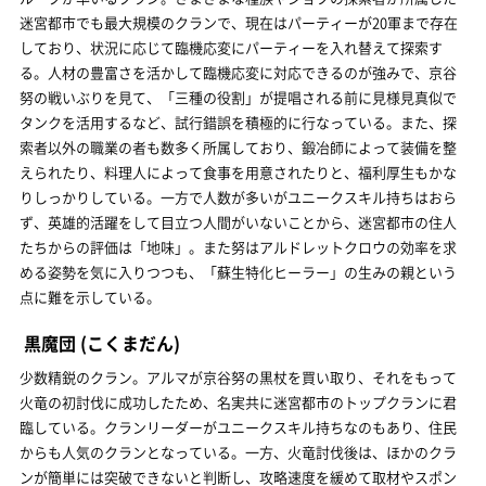
迷宮都市でも最大規模のクランで、現在はパーティーが20軍まで存在
しており、状況に応じて臨機応変にパーティーを入れ替えて探索す
る。人材の豊富さを活かして臨機応変に対応できるのが強みで、京谷
努の戦いぶりを見て、「三種の役割」が提唱される前に見様見真似で
タンクを活用するなど、試行錯誤を積極的に行なっている。また、探
索者以外の職業の者も数多く所属しており、鍛冶師によって装備を整
えられたり、料理人によって食事を用意されたりと、福利厚生もかな
りしっかりしている。一方で人数が多いがユニークスキル持ちはおら
ず、英雄的活躍をして目立つ人間がいないことから、迷宮都市の住人
たちからの評価は「地味」。また努はアルドレットクロウの効率を求
める姿勢を気に入りつつも、「蘇生特化ヒーラー」の生みの親という
点に難を示している。
黒魔団
(こくまだん)
少数精鋭のクラン。アルマが京谷努の黒杖を買い取り、それをもって
火竜の初討伐に成功したため、名実共に迷宮都市のトップクランに君
臨している。クランリーダーがユニークスキル持ちなのもあり、住民
からも人気のクランとなっている。一方、火竜討伐後は、ほかのクラ
ンが簡単には突破できないと判断し、攻略速度を緩めて取材やスポン