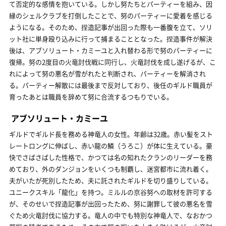
て否定的な感情を抱いている。しかし努たちとパーティーを組み、因
縁のシェルクラブを打倒したことで、努のパーティーに愛着を感じる
ようになる。そのため、捏造記事が出回った際も一番腹を立て、ソリ
ット社に単身殴り込みに行って捕まることとなった。捏造事件が解決
後は、アブソリュート・カミーユと入れ替わる形で努のパーティーに
復帰。努の2度目の火竜討伐戦に同行し、火竜討伐を成し遂げるが、こ
れによって努の悪名が雪がれたと判断され、パーティーを解消され
る。パーティー解散には最後まで反対しており、後任のギルド職員が
育ったあとは職員を辞めて努に合流するつもりでいる。
アブソリュート・カミーユ
ギルドでギルド長を務める神竜人の女性。年齢は32歳。赤い髪をスト
レートロングに伸ばし、赤い龍の鱗（うろこ）が体に生えている。豪
快でさばさばした性格で、かつては名の知れたクランのリーダーを務
めており、外のダンジョンをいくつも制覇し、迷宮都市に流れ着く。
夫がいたが死別したため、夫に託されたギルドを切り盛りしている。
ユニークスキル「龍化」を持つ。ミルルの京谷努への取材を許可する
が、そのせいで捏造記事が出回ったため、努に謝罪して彼の悪名を雪
ぐため火竜討伐に協力する。竜人の中でも特別な神竜人で、なおかつ