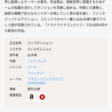
界に転移したゲーマーの青年、京谷努は、現実世界に帰還するためゲ
ームの知識を活かしてダンジョンを攻略し始める。仲間との連携と、
緻密な戦略で巨大なモンスターを倒していく努の姿を描く、ファンタ
ジーバトルアクション。コミックスのカバー裏にはdy冷凍の書き下ろ
し小説が収録されている。「ドラドラドラゴンエイジ」で2018年4月か
ら配信の作品。
正式名称
ライブダンジョン!
ふりがな
らいぶだんじょん
原作者
dy冷凍
作画
ことり りょう
ジャンル
バトル
ファンタジー
レーベル
ドラゴンコミックスエイジ
(
KADOKAWA
)
巻数
既刊16巻
関連商品