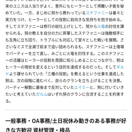
来のユニスは人当りがよく、意外にもヒーラーとして得難い才能を秘
めていた。一方、まじめに努から教わっている
ステファニー
は着々と
実力をつけ、ヒーラーとしての役割に前向きな気持ちを抱き始める。
そしてステファニーは修行の総仕上げとして、努から
火竜
の討伐を課
せられる。努の教えを自分の力に昇華したステファニーは強敵相手に
も互角に立ち回り、トラブルにも対応して堂々とした戦いを展開。さ
さいなミスで全滅寸前まで追い詰められるも、ステファニーは土壇場
でパーティーを立て直し、みごとに火竜を討伐する。このステファニ
ーの活躍はヒーラーの役割を周囲に知らしめることにつながり、努は
ヒーラーの現状を変えるという目的を達成するのだった。そして
ギル
ド
より課せられていた「三種の役割」を教えるという仕事を達成した
努は、次の段階に進むべく、自らのクランを立ち上げることを決意。
パーティー解散に最後まで反対していた
エイミー
と、努に付いていき
たいと考えていた
ガルム
はいずれ努のクランに合流することを約束す
る。
一般事務・OA事務/土日祝休み動きのある事務が好
きな方歓迎 資材管理・検品