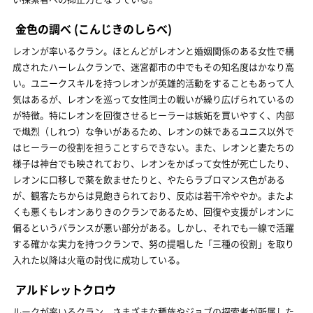
金色の調べ
(こんじきのしらべ)
レオンが率いるクラン。ほとんどがレオンと婚姻関係のある女性で構
成されたハーレムクランで、迷宮都市の中でもその知名度はかなり高
い。ユニークスキルを持つレオンが英雄的活動をすることもあって人
気はあるが、レオンを巡って女性同士の戦いが繰り広げられているの
が特徴。特にレオンを回復させるヒーラーは嫉妬を買いやすく、内部
で熾烈（しれつ）な争いがあるため、レオンの妹であるユニス以外で
はヒーラーの役割を担うことすらできない。また、レオンと妻たちの
様子は神台でも映されており、レオンをかばって女性が死亡したり、
レオンに口移しで薬を飲ませたりと、やたらラブロマンス色がある
が、観客たちからは見飽きられており、反応は若干冷ややか。またよ
くも悪くもレオンありきのクランであるため、回復や支援がレオンに
偏るというバランスが悪い部分がある。しかし、それでも一線で活躍
する確かな実力を持つクランで、努の提唱した「三種の役割」を取り
入れた以降は火竜の討伐に成功している。
アルドレットクロウ
ルークが率いるクラン。さまざまな種族やジョブの探索者が所属した