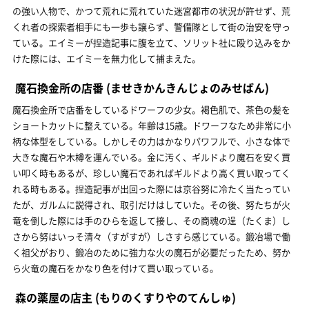
の強い人物で、かつて荒れに荒れていた迷宮都市の状況が許せず、荒
くれ者の探索者相手にも一歩も譲らず、警備隊として街の治安を守っ
ている。エイミーが捏造記事に腹を立て、ソリット社に殴り込みをか
けた際には、エイミーを無力化して捕まえた。
魔石換金所の店番
(ませきかんきんじょのみせばん)
魔石換金所で店番をしているドワーフの少女。褐色肌で、茶色の髪を
ショートカットに整えている。年齢は15歳。ドワーフなため非常に小
柄な体型をしている。しかしその力はかなりパワフルで、小さな体で
大きな魔石や木樽を運んでいる。金に汚く、ギルドより魔石を安く買
い叩く時もあるが、珍しい魔石であればギルドより高く買い取ってく
れる時もある。捏造記事が出回った際には京谷努に冷たく当たってい
たが、ガルムに説得され、取引だけはしていた。その後、努たちが火
竜を倒した際には手のひらを返して接し、その商魂の逞（たくま）し
さから努はいっそ清々（すがすが）しさすら感じている。鍛冶場で働
く祖父がおり、鍛冶のために強力な火の魔石が必要だったため、努か
ら火竜の魔石をかなり色を付けて買い取っている。
森の薬屋の店主
(もりのくすりやのてんしゅ)