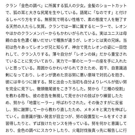
クラン「金色の調べ」に所属する狐人の少女。金髪のショートカット
で、狐の耳と大きな尻尾を生やしている。語尾に「なのです」と付け
るしゃべり方をする。無邪気で明るい性格で、素の態度で人を魅了す
る天然の人たらし気質。クランでは一軍に属するヒーラーで、レオン
やほかのクランメンバーからもかわいがられている。実はユニスは母
親の血を色濃く継いだせいで種族が違うが、レオンとは実の兄妹。当
初は色々あってレオンが兄と知らず、神台で見たレオンの姿に一目惚
れして、クラン入りする。薄々自分が「レオンの妹」だから重宝され
ていることに気づいており、実力で一軍のヒーラーの座を手に入れた
いと思っている。周囲からかわいがられてきたため、若干、自意識過
剰になっており、レオンが褒めた京谷努に悪い意味で対抗心を抱き、
彼には辛らつに接する。努と出会った当初も自分よりレベルが低い努
を完全に見下し、徹頭徹尾彼をこき下ろした。努から「三種の役割」
を教わる際も、彼の忠告を無視して見せかけの技ばかり練習したた
め、努から「地雷ヒーラー」呼ばわりされた。その後さすがに反省
し、努に謝罪して一から教わり直したため、メキメキと実力を伸ばし
ていく。自意識が強い発言が目立つが、努の設置型ヒールをすぐさま
習得したりと、ずば抜けたセンスを持っている。努を何かと意識して
おり、金色の調べにスカウトしたり、火竜討伐後真っ先に報告しに行