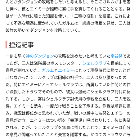
んとかダンジョンの攻略をしたいと考えると、そこにガルムが手を差
し伸べ、彼とエイミーが臨時に努に手を貸してくれることとなる。努
はゲーム時代に培った知識を使い、「三種の役割」を検証。これによ
って不遇な境遇に置かれていたガルムは一線級の活躍を見せ、三人は
破竹の勢いでダンジョンを攻略していく。
捏造記事
一刻も早く
神のダンジョン
の攻略を進めたいと考えていた
京谷努
であ
ったが、三人は50階層のボスモンスター、
シェルクラブ
を目前にして
意見が割れていた。
ガルム
と
エイミー
にとって現役時代に勝つことが
叶わなかったシェルクラブは因縁の相手で、二人は及び腰だったの
だ。特にエイミーにとってシェルクラブは、所属していた仲間との仲
が決裂したトラウマそのもので、彼女は強硬にシェルクラブ討伐に反
対する。しかし、努はシェルクラブ討伐用の作戦を立案し、二人を説
得。エイミーも渋々、一度だけ戦うことを了承する。作戦は順調に進
み、戦況は優位かと思われていたが、戦いの最中にも努とエイミーの
意見が対立。エイミーはつい努を「幸運児」呼ばわりして、彼に失望
される。だが、シェルクラブを無事に倒したことで、エイミーは自分
の意見が間違っていたことと失言を謝罪する。かつてのトラウマから