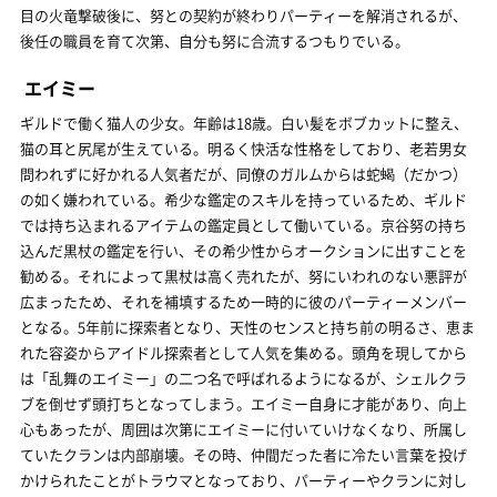
目の火竜撃破後に、努との契約が終わりパーティーを解消されるが、
後任の職員を育て次第、自分も努に合流するつもりでいる。
エイミー
ギルドで働く猫人の少女。年齢は18歳。白い髪をボブカットに整え、
猫の耳と尻尾が生えている。明るく快活な性格をしており、老若男女
問われずに好かれる人気者だが、同僚のガルムからは蛇蝎（だかつ）
の如く嫌われている。希少な鑑定のスキルを持っているため、ギルド
では持ち込まれるアイテムの鑑定員として働いている。京谷努の持ち
込んだ黒杖の鑑定を行い、その希少性からオークションに出すことを
勧める。それによって黒杖は高く売れたが、努にいわれのない悪評が
広まったため、それを補填するため一時的に彼のパーティーメンバー
となる。5年前に探索者となり、天性のセンスと持ち前の明るさ、恵ま
れた容姿からアイドル探索者として人気を集める。頭角を現してから
は「乱舞のエイミー」の二つ名で呼ばれるようになるが、シェルクラ
ブを倒せず頭打ちとなってしまう。エイミー自身に才能があり、向上
心もあったが、周囲は次第にエイミーに付いていけなくなり、所属し
ていたクランは内部崩壊。その時、仲間だった者に冷たい言葉を投げ
かけられたことがトラウマとなっており、パーティーやクランに対し