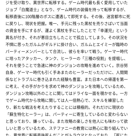
ジを受け取り、異世界に転移する。ゲーム時代最も長く愛用していた
ジョブ「白魔道士」となり、ゲーム時代の装備を持って転移するが、
転移直後に100階層のボスに遭遇して即死する。その後、迷宮都市に死
に戻りし、現状を把握。唯一、手元に残った黒杖を売りさばいて当面
の資金を手にするが、運よく黒杖を手にしたことで「幸運児」という
異名が付き、それが悪目立ちしたことで孤立してしまう。その状況を
不憫に思ったガルムがギルドに掛け合い、ガルムとエイミーが臨時の
パーティーメンバーとして合流し、彼らを率いて戦う。ゲーマー時代
に培ったアタッカー、タンク、ヒーラーの「三種の役割」を提唱し、
それを使うことで急速に神のダンジョンの攻略を進めていく。京谷努
自身、ゲーマー時代も引く手あまたのヒーラーだっただけに、人間関
係などトラブルに巻き込まれた経験も豊富。また日本への帰還を第一
に考え、その手がかりを求めて神のダンジョンを攻略しているため、
ダンジョン攻略以外のことに関してはドライな一面を覗かせる。一方
でゲーム時代から攻略に関しては人一倍熱心で、スキルを練習した
り、新たな戦法を考えたりすることには積極的。それだけに現状の
「蘇生特化ヒーラー」は、パーティーに寄生しているのと変わらない
と思っており、嫌っている。また攻略の楽しさを他人にも味わって欲
しいと思っているため、ステファニーの教育には熱心に取り組んでい
た。異世界に転移直後死んだことがトラウマとなっており、「死にた