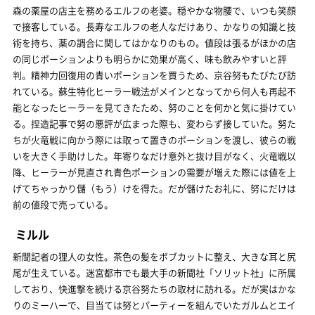
森の薬屋の店主を務めるエルフの老婆。穏やかな物腰で、いつも笑顔
で接客している。長寿なエルフの老人なだけあり、かなりの知識と技
術を持ち、薬の調合に関してはかなりのもの。値段は張るがほかの店
の同じポーションよりも明らかに効果が高く、味も飲みやすいと評
判。精神力回復用の青いポーションを買うため、京谷努もたびたび訪
れている。蘇生特化ヒーラー戦法がメインとなってから何人も再起不
能となったヒーラーを見てきたため、努のことを何かと気に掛けてい
る。捏造記事で努の悪評が広まった際も、変わらず接していた。努た
ちが火竜戦に向かう際には取って置きのポーションを渡し、彼らの戦
いを大きく手助けした。年寄りなだけ意外と抜け目がなく、火竜戦以
降、ヒーラーが見直され青色ポーションの需要が増えた際には値を上
げてちゃっかり儲（もう）けを得た。だが儲けたお礼に、努にだけは
前の値段で売っている。
ミルル
新聞記者の狸人の女性。茶色の髪をボブカットに整え、大きな耳と尻
尾が生えている。迷宮都市でも最大手の新聞社「ソリット社」に所属
しており、快進撃を続ける京谷努たちの取材に訪れる。だが実はかな
りのミーハーで、目当ては努とパーティーを組んでいたガルムとエイ