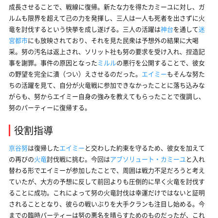
成長させることで、戦線に復帰。新たな力を得たカミーユに対し、ガ
ルムも限界を超えて己の力を発揮し、三人は一人も死者を出さずに火
竜を討伐するという快挙を成し遂げる。三人の活躍は
神台
を通して
迷
宮都市
にも放映されており、それを見た民衆は予想外の結果に大喝
采。努の汚名は返上され、ソリット社も努の要求を受け入れ、捏造記
事を謝罪。事件の原因となった
ミルル
の悪行を公開することで、彼女
の野望を完全に潰（つい）えさせるのだった。
エイミー
もそんな努た
ちの活躍を見て、自分が火竜戦に参加できなかったことに落ち込みな
がらも、努からエイミー自身の強みを教えてもらったことで復調し、
努のパーティーに復帰する。
役割指導
京谷努
は復帰した
エイミー
と交わした約束を守るため、彼女を加えて
の再びの
火竜
討伐戦に挑む。今回は
アブソリュート・カミーユ
と入れ
替わる形でエイミーが参加したことで、周囲は戦力不足だろうと考え
ていたが、大方の予想に反して前回よりも圧倒的に早く火竜を討伐す
ることに成功。これによって努の火竜討伐は幸運だけではないと証明
されることとなり、彼らの戦いぶりを大手クランも注目し始める。今
までの臨時パーティーは努の悪名を晴らすためのものだったが、これ