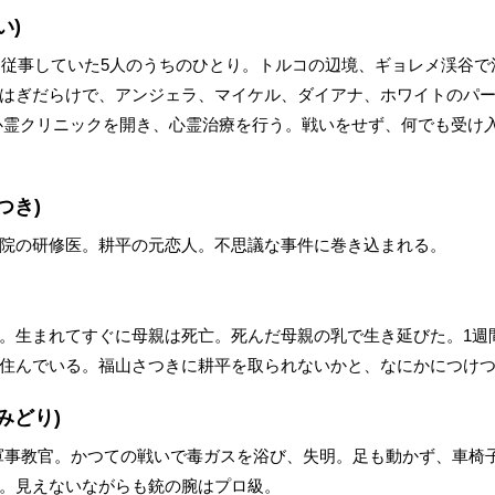
い)
動に従事していた5人のうちのひとり。トルコの辺境、ギョレメ渓谷で
はぎだらけで、アンジェラ、マイケル、ダイアナ、ホワイトのパ
心霊クリニックを開き、心霊治療を行う。戦いをせず、何でも受け
つき)
院の研修医。耕平の元恋人。不思議な事件に巻き込まれる。
。生まれてすぐに母親は死亡。死んだ母親の乳で生き延びた。1週
住んでいる。福山さつきに耕平を取られないかと、なにかにつけ
みどり)
軍事教官。かつての戦いで毒ガスを浴び、失明。足も動かず、車椅
。見えないながらも銃の腕はプロ級。