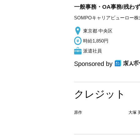
一般事務・OA事務/残わ
SOMPOキャリアビューロー株
東京都 中央区
時給1,850円
派遣社員
Sponsored by
クレジット
原作
大塚 