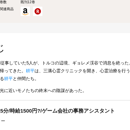
巻数
既刊12巻
関連商品
じ
動に従事していた5人が、トルコの辺境、ギョレメ渓谷で消息を絶った
帰ってきた。
耕平
は、三溝心霊クリニックを開き、心霊治療を行
る
耕平
と仲間たち。
光に近いモノたちの終末への陰謀があった。
5分/時給1500円?/ゲーム会社の事務アシスタント
ター