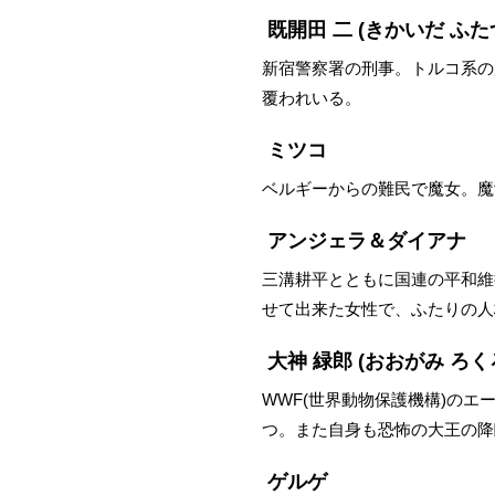
既開田 二
(きかいだ ふた
新宿警察署の刑事。トルコ系の
覆われいる。
ミツコ
ベルギーからの難民で魔女。魔
アンジェラ＆ダイアナ
三溝耕平とともに国連の平和維
せて出来た女性で、ふたりの人
大神 緑郎
(おおがみ ろく
WWF(世界動物保護機構)の
つ。また自身も恐怖の大王の降
ゲルゲ