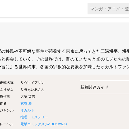
形の移民や不可解な事件が続発する東京に戻ってきた三溝耕平。耕
ちと再会していく。その世界では、闇のモノたちと光のモノたちの
予言による世界終末、各国の宗教的な要素を加味したオカルトファ
正式名称
リヴァイアサン
新着関連ガイド
ふりがな
りゔぁいあさん
原作者
大塚 英志
作者
衣谷 遊
ジャンル
オカルト
推理・ミステリー
レーベル
電撃コミックス(
KADOKAWA
)