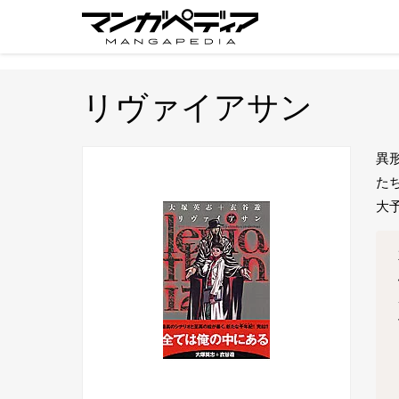
リヴァイアサン
異
た
大