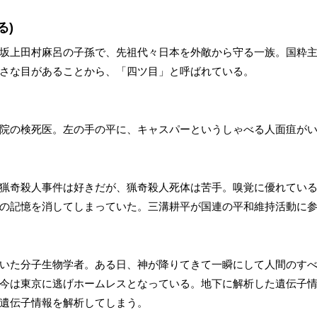
る)
坂上田村麻呂の子孫で、先祖代々日本を外敵から守る一族。国粋
さな目があることから、「四ツ目」と呼ばれている。
院の検死医。左の手の平に、キャスパーというしゃべる人面疽が
猟奇殺人事件は好きだが、猟奇殺人死体は苦手。嗅覚に優れてい
の記憶を消してしまっていた。三溝耕平が国連の平和維持活動に
いた分子生物学者。ある日、神が降りてきて一瞬にして人間のす
今は東京に逃げホームレスとなっている。地下に解析した遺伝子
遺伝子情報を解析してしまう。