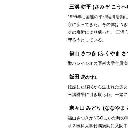
三溝 耕平
(さみぞ こうへ
1999年に国連の平和維持活
京に戻ってきた。その体はつぎ
ゲの魔術により蘇った。 三溝
守ろうとしている。
福山 さつき
(ふくやま さ
聖バレイシオス医科大学付属病
飯田 あかね
妊娠した移民から生まれた少女
三溝耕平に引き取られ、一緒に
奈々山 みどり
(ななやま 
福山さつきがNGOにいた時の
オス医科大学付属病院に入院中