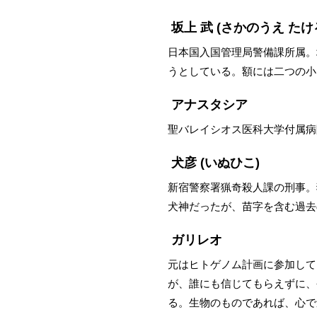
坂上 武
(さかのうえ たけ
日本国入国管理局警備課所属。
うとしている。額には二つの小
アナスタシア
聖バレイシオス医科大学付属病
犬彦
(いぬひこ)
新宿警察署猟奇殺人課の刑事。
犬神だったが、苗字を含む過去
ガリレオ
元はヒトゲノム計画に参加して
が、誰にも信じてもらえずに、
る。生物のものであれば、心で