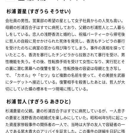
杉浦 蒼星
(すぎうら そうせい)
会社員の男性。営業部の希望の星として女子社員からの人気も高い。
母親の杉浦百合子はすでに病死しており、父親の杉浦哲人と二人暮ら
しをしている。恋人の浅野香流と婚約し、祝福パーティーから帰宅後
に哲人の自殺に見せかけられた死体を発見し、香流もチンピラの暴行
を受けたのちに病室の窓から飛び降りてしまう。事件の真相を探って
いたところ、香流を暴行したチンピラから拉致されて暴行を受け、男
性機能を失う。その後、性転換手術を受けて女性になり、実行犯とそ
の裏に潜む黒幕への復讐を誓う。性転換後の容姿は母親と生き写し
で、「カオル」や「セツ」など複数の名前を使って、その美貌を武器
にターゲットへ接近している。復讐相手を殺害したあとは、哲人が大
切にしていた蝶の標本を一つ現場に残している。
杉浦 哲人
(すぎうら あきひと)
杉浦蒼星の父親。妻の杉浦百合子はすでに病死しているが、一人息子
の蒼星と浅野香流の結婚式を楽しみにしていた。昭和46年9月に起こっ
た資産家惨殺事件の関係者の一人で、当時は大学の友人で容疑者の一
人である尾木貴大のアリバイを証言した。この事件の詳細を日記に残