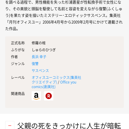
を調べる過程で、男性機能を失った杉浦蒼星が性転換手術で女性にな
り、その美貌と頭脳を駆使して名前と容姿を変えながら復讐(ふくしゅ
う)を果たす姿を描いたミステリー･エロティックサスペンス。集英社
「月刊オフィスユー」2006年4月号から2009年2月号にかけて連載され
た作品。
正式名称
修羅の棺
ふりがな
しゅらのひつぎ
作者
長浜 幸子
ジャンル
復讐
サスペンス
レーベル
オフィスユーコミックス(
集英社
クリエイティブ
)
/
Office you
comics(
創美社
)
関連商品
父親の死をきっかけに人生が暗転