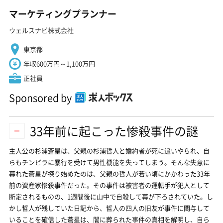
マーケティングプランナー
ウェルスナビ株式会社
東京都
年収600万円～1,100万円
正社員
Sponsored by
33年前に起こった惨殺事件の謎
主人公の杉浦蒼星は、父親の杉浦哲人と婚約者が死に追いやられ、自
らもチンピラに暴行を受けて男性機能を失ってしまう。そんな失意に
暮れた蒼星が探り始めたのは、父親の哲人が若い頃にかかわった33年
前の資産家惨殺事件だった。その事件は被害者の運転手が犯人として
断定されるものの、1週間後に山中で自殺して幕が下ろされていた。し
かし哲人が残していた日記から、哲人の四人の旧友が事件に関与して
いることを確信した蒼星は、闇に葬られた事件の真相を解明し、自ら