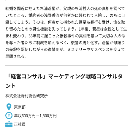
結婚を間近に控えた杉浦蒼星が、父親の杉浦哲人の死の真相を調べて
いたところ、婚約者の浅野香流が何者かに襲われて入院し、のちに自
殺してしまう。その後、何者かに捕われた蒼星も暴行を受け、命を取
り留めたものの男性機能を失ってしまう。1年後、蒼星は女性として生
まれ変わり、33年前に起こった惨殺事件の真相を暴いて大切な人の命
を奪った者たちに制裁を加えるべく、復讐の鬼と化す。蒼星が母譲り
の美貌を駆使しながらの復讐劇が、ミステリーやサスペンスを交えて
展開される。
「経営コンサル」マーケティング戦略コンサルタ
ント
株式会社野村総合研究所
東京都
年収600万円～1,500万円
正社員