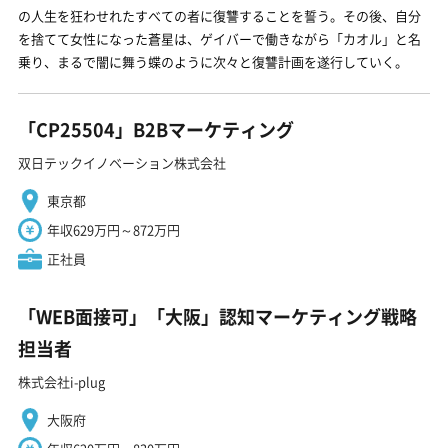
の人生を狂わせれたすべての者に復讐することを誓う。その後、自分
を捨てて女性になった蒼星は、ゲイバーで働きながら「カオル」と名
乗り、まるで闇に舞う蝶のように次々と復讐計画を遂行していく。
「CP25504」B2Bマーケティング
双日テックイノベーション株式会社
東京都
年収629万円～872万円
正社員
「WEB面接可」「大阪」認知マーケティング戦略
担当者
株式会社i-plug
大阪府