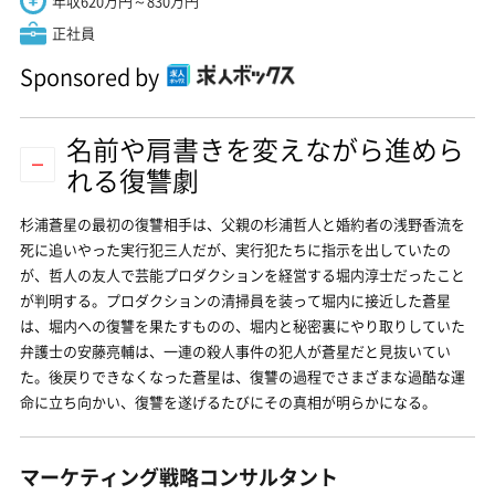
年収620万円～830万円
正社員
Sponsored by
名前や肩書きを変えながら進めら
れる復讐劇
杉浦蒼星の最初の復讐相手は、父親の杉浦哲人と婚約者の浅野香流を
死に追いやった実行犯三人だが、実行犯たちに指示を出していたの
が、哲人の友人で芸能プロダクションを経営する堀内淳士だったこと
が判明する。プロダクションの清掃員を装って堀内に接近した蒼星
は、堀内への復讐を果たすものの、堀内と秘密裏にやり取りしていた
弁護士の安藤亮輔は、一連の殺人事件の犯人が蒼星だと見抜いてい
た。後戻りできなくなった蒼星は、復讐の過程でさまざまな過酷な運
命に立ち向かい、復讐を遂げるたびにその真相が明らかになる。
マーケティング戦略コンサルタント