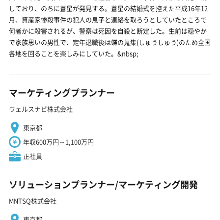
しており、のちに蒼星が発見する。蒼星の結婚式を控えた平成16年12
月、資産家惨殺事件の犯人の息子と連絡を取ろうとしていたところで
何者かに殺害されるが、警察は死因を自殺と断定した。生前は穏やか
で家族思いの男性で、定年退職後は蝶の蒐集(しゅうしゅう)のため全国
各地を回ることを楽しみにしていた。&nbsp;
マーケティングプランナー
ウェルスナビ株式会社
東京都
年収600万円～1,100万円
正社員
ソリューションプランナー/マーケティング開発
MNTSQ株式会社
東京都