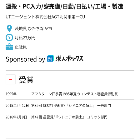
運搬・PC入力/寮完備/日勤/日払い/工場・製造
UTエージェント株式会社AGT北関東第一CU
茨城県 ひたちなか市
月給23万円
正社員
Sponsored by
受賞
1995年
アフタヌーン四季賞1995年夏のコンテスト審査員特別賞
2015年5月12日
第39回 講談社漫画賞/『シドニアの騎士』 一般部門
2016年7月9日
第47回 星雲賞/『シドニアの騎士』 コミック部門