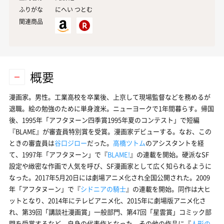
ふりがな
にへい つとむ
関連商品
概要
漫画家。男性。工業高校を卒業後、上京して現場監督などを務めるが
退職。絵の勉強のために単身渡米。ニューヨークで1年間暮らす。帰国
後、1995年「アフタヌーン四季賞1995年夏のコンテスト」で短編
『BLAME』が審査員特別賞を受賞。漫画家デビューする。なお、この
ときの審査員は
谷口ジロー
だった。
高橋ツトム
のアシスタントを経
て、1997年「アフタヌーン」で『
BLAME!
』の連載を開始。硬派なSF
設定や緻密な作画で人気を呼び、SF漫画家として広く知られるように
なった。2017年5月20日には劇場アニメ化され全国公開された。2009
年「アフタヌーン」で『
シドニアの騎士
』の連載を開始。同作は大ヒ
ットとなり、2014年にテレビアニメ化、2015年に劇場版アニメ化さ
れ、第39回「講談社漫画賞」一般部門、第47回「星雲賞」コミック部
門を受賞するなど、自身の代表作となった。その他の作品に『
人形の