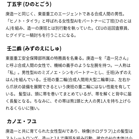
丁五宇
(ひのとごう)
庚造一と同じく、東亜重工のエージェントである合成人間の男性。
「ヒノト・タイラ」と呼ばれる女性型AIをパートナーに丁班(ひのとは
ん)を組み、造一の庚班とは別行動を執っていた。CEUの巡回査察員、
ヒグイデと一騎討ちを行うことになる。
壬二銖
(みずのえにしゅ)
東亜重工安全保障部所属の特務員を名乗る。庚造一を「造一兄さん」
と呼ぶ合成人間の女性で、機械の義手のような左腕を持つ。一人称は
「私」。男性型AIのミズノエ・シンをパートナーとし、壬班(みずのえ
はん)を組んでいる。壬班の重二輪(合成人間用大型二輪車)は、左右か
ら爪状の装備を展開できるという庚班の重二輪にはない性能を有して
いる。 髪型は、頭に帯を巻いてまとめているが、帯を解くと背中に届
く長髪となる。ちなみに、その帯は熊1頭と大人の男1人を持ち上げら
れるくらいに強い。
カノエ・フユ
庚造一と共に育てられた女性型AIであり、映像(ホログラフ)上の髪型は
ストレートロング。造一と2人で庚班を組み行動。彼女のAIの本体は小