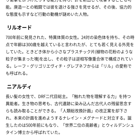
能。庚造一との戦闘では彼を退ける強さを見せるが、その後、協力的
な態度も示すなど行動の動機が謎めいた人物。
リルオード
700年前に発見された、特異体質の女性。24対の染色体を持ち、その時
点で年齢は300歳を越えていると言われたが、とても若く見える外見を
していた。ときどき体から小さなプラスチック片(植物の花粉のような
粒子が集まった塊)を出し、その粒子は逆相写像重合体で構成されてい
る。レーフ・グリゴリエヴィチ・グレブネフからは「リル」の愛称で
も呼ばれる。
ニアルディ
長い髪の女性で、DRF二代目総主。「触れた物を理解する力」を持つ
異能者。生き物の思考も、古代遺跡に染み込んだ古代人の残留思念す
らも読み取ることができる。「人類総改換計画」の改正案を却下さ
れ、本来の計画を進めようするナレイン・メグナードと対立する。誕
生したのは500年前にもなり、「世界二位の高齢者」とウィルデンシュ
タイン博士から呼ばれていた。