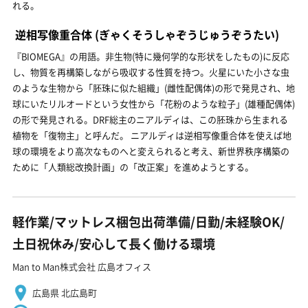
れる。
逆相写像重合体
(ぎゃくそうしゃぞうじゅうぞうたい)
『BIOMEGA』の用語。非生物(特に幾何学的な形状をしたもの)に反応
し、物質を再構築しながら吸収する性質を持つ。火星にいた小さな虫
のような生物から「胚珠に似た組織」(雌性配偶体)の形で発見され、地
球にいたリルオードという女性から「花粉のような粒子」(雄種配偶体)
の形で発見される。DRF総主のニアルディは、この胚珠から生まれる
植物を「復物主」と呼んだ。 ニアルディは逆相写像重合体を使えば地
球の環境をより高次なものへと変えられると考え、新世界秩序構築の
ために「人類総改換計画」の「改正案」を進めようとする。
軽作業/マットレス梱包出荷準備/日勤/未経験OK/
土日祝休み/安心して長く働ける環境
Man to Man株式会社 広島オフィス
広島県 北広島町