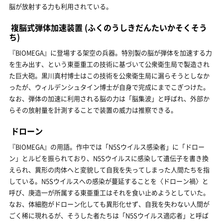
脳が放射する力も利用されている。
複脳式弾体加速装置
(ふくのうしきだんたいかそくそう
ち)
『BIOMEGA』に登場する架空の兵器。特別製の脳が弾体を加速する力
を生み出す、という東亜重工の技術に基づいて公衆衛生局で製造され
た巨大砲。黒川真村博士はこの技術を公衆衛生局に漏らそうとしなか
ったが、ウィルデンシュタイン博士が自身で完成にまでこぎつけた。
なお、弾体の加速に利用される脳の力は「脳集波」と呼ばれ、外部か
らその放射量を計測することで装置の威力は推察できる。
ドローン
『BIOMEGA』の用語。作中では「N5Sウイルス感染者」に「ドロー
ン」とルビを振られており、N5Sウイルスに感染して遺伝子を書き換
えられ、異形の肉体へと変貌して自我を失ってしまった人間たちを指
している。N5Sウイルスへの感染が蔓延することを〈ドローン禍〉と
呼び、庚造一が所属する東亜重工はそれを食い止めようとしていた。
なお、体細胞がドローン化しても異形化せず、自我を失わない人間が
ごく稀に現れるが、そうした者たちは「N5Sウイルス適応者」と呼ば