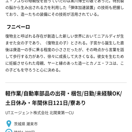
エ・フユらの母親役を担っていたのは黒川博士の娘であった。特別製
の脳から生み出される力を利用した「弾体加速装置」の技術も把握し
ており、造一たちの装備にその技術が活用されている。
フニペーロ
復物主と呼ばれる存在が創造した新しい世界においてニアルディが生
ませた女の子であり、〈復物主の子〉とされる。子宮から誕生した直
後は庚造一の手に乘る程度の小ささだったが、その時点から言葉を話
して歩行する力があり、徐々に成長して大きくなる。彼女を生むため
に妊娠させられた母親、ヤーと縁のあった造一とカノエ・フユは、こ
の子どもを守ろうと心に決める。
軽作業/自動車部品の出荷・梱包/日勤/未経験OK/
土日休み・年間休日121日/寮あり
UTエージェント株式会社 北関東第一CU
茨城県 潮来市