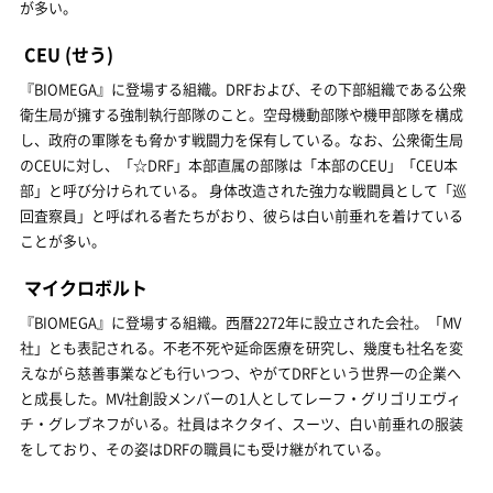
が多い。
CEU
(せう)
『BIOMEGA』に登場する組織。DRFおよび、その下部組織である公衆
衛生局が擁する強制執行部隊のこと。空母機動部隊や機甲部隊を構成
し、政府の軍隊をも脅かす戦闘力を保有している。なお、公衆衛生局
のCEUに対し、「☆DRF」本部直属の部隊は「本部のCEU」「CEU本
部」と呼び分けられている。 身体改造された強力な戦闘員として「巡
回査察員」と呼ばれる者たちがおり、彼らは白い前垂れを着けている
ことが多い。
マイクロボルト
『BIOMEGA』に登場する組織。西暦2272年に設立された会社。「MV
社」とも表記される。不老不死や延命医療を研究し、幾度も社名を変
えながら慈善事業なども行いつつ、やがてDRFという世界一の企業へ
と成長した。MV社創設メンバーの1人としてレーフ・グリゴリエヴィ
チ・グレブネフがいる。社員はネクタイ、スーツ、白い前垂れの服装
をしており、その姿はDRFの職員にも受け継がれている。