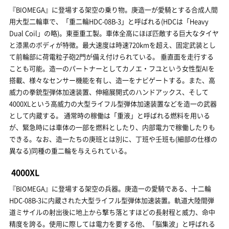
『BIOMEGA』に登場する架空の乗り物。庚造一が愛騎とする合成人間
用大型二輪車で、「重二輪HDC-08B-3」と呼ばれる(HDCは「Heavy
Dual Coil」の略)。東亜重工製。車体全高にほぼ匹敵する巨大なタイヤ
と漆黒のボディが特徴。最大速度は時速720kmを超え、固定武装とし
て前輪部に荷電粒子砲2門が備え付けられている。 垂直面を走行する
ことも可能。造一のパートナーとしてカノエ・フユという女性型AIを
搭載、様々なセンサー機能を有し、造一をナビゲートする。また、高
威力の拳銃型弾体加速装置、伸縮展開式のハンドアックス、そして
4000XLという高威力の大型ライフル型弾体加速装置などを造一の武器
として内蔵する。 通常時の稼働は「重液」と呼ばれる燃料を用いる
が、緊急時には車体の一部を燃料としたり、内部電力で稼働したりも
できる。なお、造一たちの庚班とは別に、丁班や壬班も(細部の仕様の
異なる)同種の重二輪を与えられている。
4000XL
『BIOMEGA』に登場する架空の兵器。庚造一の愛騎である、十二輪
HDC-08B-3に内蔵された大型ライフル型弾体加速装置。軌道大陸間弾
道ミサイルの射出後に地上から撃ち落とすほどの長射程と威力、命中
精度を誇る。使用に際しては電力を要する他、「脳集波」と呼ばれる