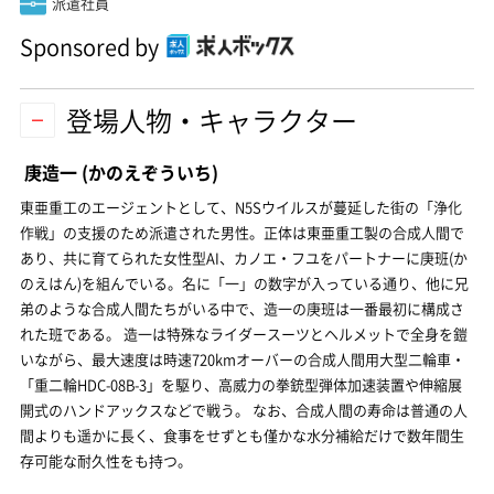
派遣社員
Sponsored by
登場人物・キャラクター
庚造一
(かのえぞういち)
東亜重工のエージェントとして、N5Sウイルスが蔓延した街の「浄化
作戦」の支援のため派遣された男性。正体は東亜重工製の合成人間で
あり、共に育てられた女性型AI、カノエ・フユをパートナーに庚班(か
のえはん)を組んでいる。名に「一」の数字が入っている通り、他に兄
弟のような合成人間たちがいる中で、造一の庚班は一番最初に構成さ
れた班である。 造一は特殊なライダースーツとヘルメットで全身を鎧
いながら、最大速度は時速720kmオーバーの合成人間用大型二輪車・
「重二輪HDC-08B-3」を駆り、高威力の拳銃型弾体加速装置や伸縮展
開式のハンドアックスなどで戦う。 なお、合成人間の寿命は普通の人
間よりも遥かに長く、食事をせずとも僅かな水分補給だけで数年間生
存可能な耐久性をも持つ。