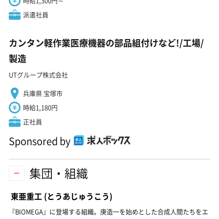
時給1,300円～
派遣社員
カンタン軽作業医療機器の部品組付けなど!/工場/
製造
UTグループ株式会社
兵庫県 宝塚市
時給1,180円
正社員
Sponsored by
集団・組織
東亜重工
(とうあじゅうこう)
『BIOMEGA』に登場する組織。庚造一を始めとした合成人間たちをエ