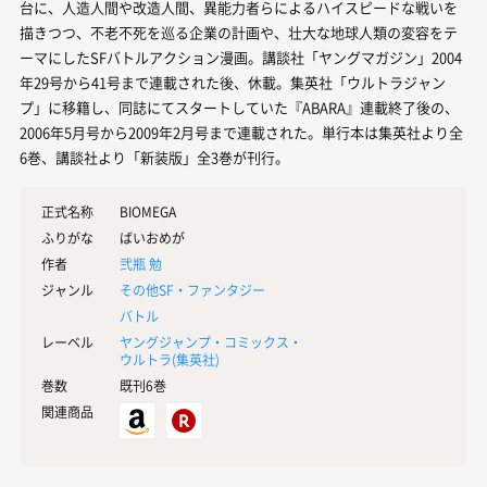
台に、人造人間や改造人間、異能力者らによるハイスピードな戦いを
描きつつ、不老不死を巡る企業の計画や、壮大な地球人類の変容をテ
ーマにしたSFバトルアクション漫画。講談社「ヤングマガジン」2004
年29号から41号まで連載された後、休載。集英社「ウルトラジャン
プ」に移籍し、同誌にてスタートしていた『ABARA』連載終了後の、
2006年5月号から2009年2月号まで連載された。単行本は集英社より全
6巻、講談社より「新装版」全3巻が刊行。
正式名称
BIOMEGA
ふりがな
ばいおめが
作者
弐瓶 勉
ジャンル
その他SF・ファンタジー
バトル
レーベル
ヤングジャンプ・コミックス・
ウルトラ(
集英社
)
巻数
既刊6巻
関連商品