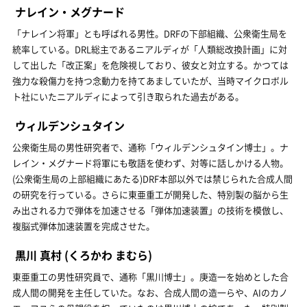
ナレイン・メグナード
「ナレイン将軍」とも呼ばれる男性。DRFの下部組織、公衆衛生局を
統率している。DRL総主であるニアルディが「人類総改換計画」に対
して出した「改正案」を危険視しており、彼女と対立する。かつては
強力な殺傷力を持つ念動力を持てあましていたが、当時マイクロボル
ト社にいたニアルディによって引き取られた過去がある。
ウィルデンシュタイン
公衆衛生局の男性研究者で、通称「ウィルデンシュタイン博士」。ナ
レイン・メグナード将軍にも敬語を使わず、対等に話しかける人物。
(公衆衛生局の上部組織にあたる)DRF本部以外では禁じられた合成人間
の研究を行っている。さらに東亜重工が開発した、特別製の脳から生
み出される力で弾体を加速させる「弾体加速装置」の技術を模倣し、
複脳式弾体加速装置を完成させた。
黒川 真村
(くろかわ まむら)
東亜重工の男性研究員で、通称「黒川博士」。庚造一を始めとした合
成人間の開発を主任していた。なお、合成人間の造一らや、AIのカノ