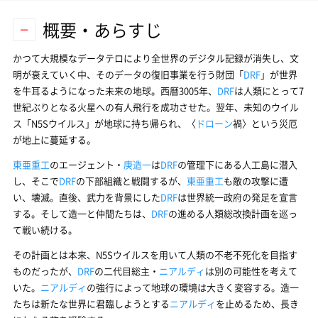
概要・あらすじ
かつて大規模なデータテロにより全世界のデジタル記録が消失し、文
明が衰えていく中、そのデータの復旧事業を行う財団「
DRF
」が世界
を牛耳るようになった未来の地球。西暦3005年、
DRF
は人類にとって7
世紀ぶりとなる火星への有人飛行を成功させた。翌年、未知のウイル
ス「N5Sウイルス」が地球に持ち帰られ、〈
ドローン
禍〉という災厄
が地上に蔓延する。
東亜重工
のエージェント・
庚造一
は
DRF
の管理下にある人工島に潜入
し、そこで
DRF
の下部組織と戦闘するが、
東亜重工
も敵の攻撃に遭
い、壊滅。直後、武力を背景にした
DRF
は世界統一政府の発足を宣言
する。そして造一と仲間たちは、
DRF
の進める人類総改換計画を巡っ
て戦い続ける。
その計画とは本来、N5Sウイルスを用いて人類の不老不死化を目指す
ものだったが、
DRF
の二代目総主・
ニアルディ
は別の可能性を考えて
いた。
ニアルディ
の強行によって地球の環境は大きく変容する。造一
たちは新たな世界に君臨しようとする
ニアルディ
を止めるため、長き