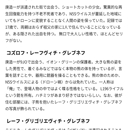
庚造一が派遣された街で出会う、ショートカットの少女。驚異的な再
生回復能力を持つ不老不死者であり、N5Sウイルスが蔓延した地域に
いてもドローンに変貌することなく人間の姿を保っていた。記録では
17歳で、両親はおらず祖父の家に1人で住んでいることになっている
が、ある隠された出自を持つ。 無口で大人しい性格で、ほとんどセリ
フがない。
コズロフ・レーフヴィチ・グレブネフ
庚造一が9JOで出会う、イオン・グリーンの保護者。大きな熊の姿を
した男性で、着ぐるみなどではなく本物の熊の体を持っているが、言
葉を話すことや、器用に銃器を操ることもできる。熊の体のためか、
N5Sウイルスによる〈ドローン禍〉からは免れていた。一人称は
「俺」で、登場人物の中ではよく喋る性格をしている。 L196ライフル
という銃を所有。ハチミツがあまり好きではないらしい。なお、彼が
住む部屋には、子熊を抱いたレーフ・グリゴリエヴィチ・グレブネフ
の写真が飾られている。
レーフ・グリゴリエヴィチ・グレブネフ
ミドルネームのグリゴリエヴィチは「г(ガンマ)」で表記されることも