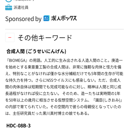
派遣社員
Sponsored by
その他キーワード
合成人間
(ごうせいにんげん)
『BIOMEGA』の用語。人工的に生み出される人造人間のこと。庚造一
を始めとする東亜重工製の合成人間は、非常に強靭な肉体と怪力を備
え、特別なことがなければ僅かな水分補給だけでも5年間の生存が可能
な持久力を持つ。さらにN5Sウイルスにも感染しない。ただ、合成人
間の肉体自体は短期間でも完成可能なのに対し、精神は人間と同じ成
長過程がなければ役に立たない。 そのため、造一たちは実時間の1年
を50年以上の歳月に相当させる仮想空間システム、「識臣(しきおみ)」
の内部で育てられていた。その空間内で彼らの母親役となっていたの
は、主任研究員だった黒川真村博士の娘でもある。
HDC-08B-3