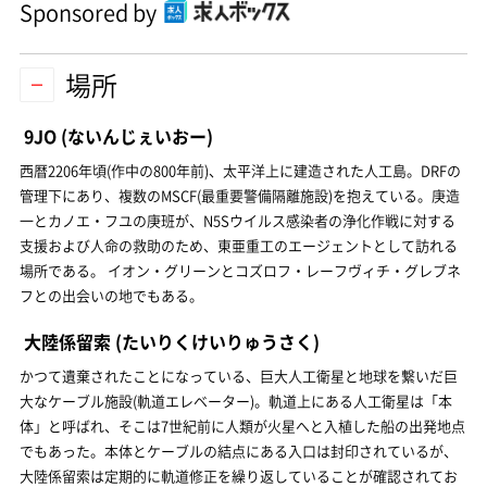
Sponsored by
場所
9JO
(ないんじぇいおー)
西暦2206年頃(作中の800年前)、太平洋上に建造された人工島。DRFの
管理下にあり、複数のMSCF(最重要警備隔離施設)を抱えている。庚造
一とカノエ・フユの庚班が、N5Sウイルス感染者の浄化作戦に対する
支援および人命の救助のため、東亜重工のエージェントとして訪れる
場所である。 イオン・グリーンとコズロフ・レーフヴィチ・グレブネ
フとの出会いの地でもある。
大陸係留索
(たいりくけいりゅうさく)
かつて遺棄されたことになっている、巨大人工衛星と地球を繋いだ巨
大なケーブル施設(軌道エレベーター)。軌道上にある人工衛星は「本
体」と呼ばれ、そこは7世紀前に人類が火星へと入植した船の出発地点
でもあった。本体とケーブルの結点にある入口は封印されているが、
大陸係留索は定期的に軌道修正を繰り返していることが確認されてお