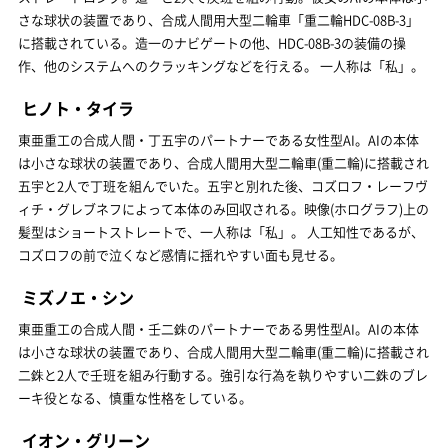
さな球状の装置であり、合成人間用大型二輪車「重二輪HDC-08B-3」
に搭載されている。造一のナビゲートの他、HDC-08B-3の装備の操
作、他のシステムへのクラッキングなどを行える。 一人称は「私」。
ヒノト・タイラ
東亜重工の合成人間・丁五宇のパートナーである女性型AI。AIの本体
は小さな球状の装置であり、合成人間用大型二輪車(重二輪)に搭載され
五宇と2人で丁班を組んでいた。五宇と別れた後、コズロフ・レーフヴ
ィチ・グレブネフによって本体のみ回収される。映像(ホログラフ)上の
髪型はショートストレートで、一人称は「私」。 人工知性であるが、
コズロフの前で泣くなど感情に揺れやすい面も見せる。
ミズノエ・シン
東亜重工の合成人間・壬二銖のパートナーである男性型AI。AIの本体
は小さな球状の装置であり、合成人間用大型二輪車(重二輪)に搭載され
二銖と2人で壬班を組み行動する。強引な行為を執りやすい二銖のブレ
ーキ役となる、慎重な性格をしている。
イオン・グリーン