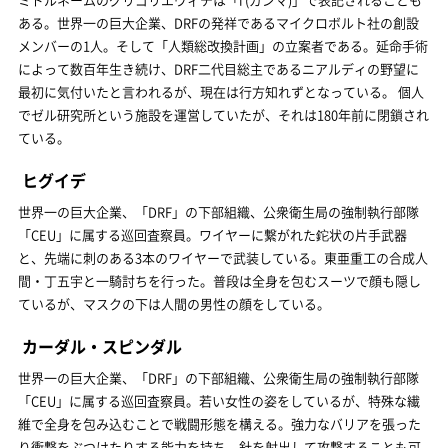
ある。世界一の巨大企業、DRFの発祥であるマイクロボルト社の創設
メンバーの1人。そして「人類総改換計画」の立案者である。延命手術
によって数百年生き続け、DRF二代目総主であるニアルディの野望に
最初に気付いたと言われるが、現在は行方知れずとなっている。 個人
でゼル研究所という施設を運営していたが、それは180年前に閉鎖され
ている。
ヒグイデ
世界一の巨大企業、「DRF」の下部組織、公衆衛生局の強制執行部隊
「CEU」に属する巡回査察員。ワイヤーに繋がれた鉈状の片手武器
と、先端に刺のある3本のワイヤーで武装している。東亜重工の合成人
間・丁五宇と一騎討ちを行った。普段は全身を包むスーツで顔も隠し
ているが、マスクの下は人間の男性の顔をしている。
カーダル・スピンダル
世界一の巨大企業、「DRF」の下部組織、公衆衛生局の強制執行部隊
「CEU」に属する巡回査察員。若い女性の姿をしているが、特殊な繊
維で全身を包み込むことで戦闘形態を構える。強力なバリアを張った
り衝撃をぶつけたりする能力を持ち、針を射出して攻撃することも可