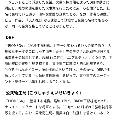
ージェントとして派遣した企業。火星へ探査船を送ったDRFの動きに
対応し、社の命運を賭した大事業を行うために造一らを開発した。社
名に表れている通り、漢字文化圏の企業である。なお、作者の連載デ
ビュー作品、『BLAME!』から連続して登場する企業の名称でもある
が、同一の企業を指しているとはかぎらない。
DRF
『BIOMEGA』に登場する組織。世界一と謳われる巨大企業であり、大
規模なデータテロによって消失した全世界のデジタル記録を復旧する
事業をその起源とする。現総主(二代目)はニアルディという女性で、下
部組織に公衆衛生局を有する。東亜重工に非協力的な組織であり、
9JOで行われたドローン浄化作戦において対立。 その後も、DRFが進
めようとしている「人類総改換計画」を巡って、東亜重工のエージェ
ント・庚造一とは敵対し続けることとなる。
公衆衛生局
(こうしゅうえいせいきょく)
『BIOMEGA』に登場する組織。略称はPHS。DRFの下部組織であり、
ナレイン・メグナードを将軍とする。CEU(セウ)と呼ばれる強制執行部
隊を擁する。なお、公衆衛生局の職員は白い前垂れを着けていること