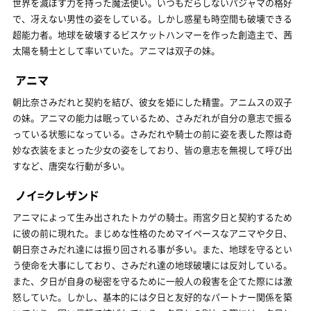
世界を滅ぼす力を持った魔法使い。いつもだらしないパジャマの格好
で、冴えない男性の姿をしている。しかし惑星も時空間も破壊できる
超能力者。地球を破壊するビスケットハンマーを作った創造主で、茜
太陽を騎士として率いていた。アニマは双子の妹。
アニマ
朝比奈さみだれと契約を結び、彼女を姫にした精霊。アニムスの双子
の妹。アニマの能力は眠っているため、さみだれが自分の意志で振る
っている状態になっている。さみだれや騎士の前に姿を表した際は奇
妙な衣装をまとった少女の姿をしており、皆の意志を無視して呼び出
すなど、唐突な行動が多い。
ノイ=クレザンド
アニマによって生み出されたトカゲの騎士。雨宮夕日と契約するため
に彼の前に現れた。まじめな性格のためマイペースなアニマや夕日、
朝日奈さみだれ達には振り回される事が多い。また、地球を守るとい
う使命を大事にしており、さみだれ達の地球破壊には反対している。
また、夕日が自身の秘密を守るために一般人の殺害を企てた際には激
怒していた。しかし、基本的には夕日と友好的なパートナー関係を築