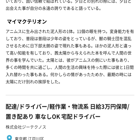
いており、固い信頼で結ばれている。夕日との別れの際には、夕日と
出会えた事が自分の永遠の誇りであると語っている。
マイマクテリオン
アニムスに生み出された泥人形の1体。11個の眼を持つ。変身能力を有
しており、普段は普段は少年の姿をとっているが、獣の騎士団を混乱
させるために日下部太朗の姿で現れた事もある。ほかの泥人形と違っ
て高い知能を有しており、茜太陽から与えられた本を呼んで人間の世
界の事を学んでいた。太陽とは、彼がアニムスの側にいた事もあり、
多くの時間を共に過ごし、人間の生活の興味を持った際には彼と1日間
入れ替わった事もある。何かしらの情があったためか、最期の時には
太陽にだけ別れの挨拶をした。
配達/ドライバー/軽作業・物流系 日給3万円保障/
置き配あり 車なしOK 宅配ドライバー
株式会社ジーテクノス
東京都 江戸川区