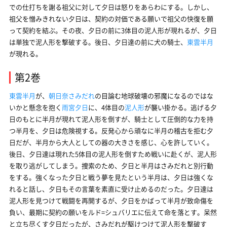
での仕打ちを謝る祖父に対して夕日は怒りをあらわにする。しかし、
祖父を憎みきれない夕日は、契約の対価である願いで祖父の快復を願
って契約を結ぶ。その夜、夕日の前に3体目の泥人形が現れるが、夕日
は単独で泥人形を撃破する。後日、夕日達の前に犬の騎士、
東雲半月
が現れる。
第2巻
東雲半月
が、
朝日奈さみだれ
の目論む地球破壊の邪魔になるのではな
いかと懸念を抱く
雨宮夕日
に、4体目の
泥人形
が襲い掛かる。逃げる夕
日のもとに半月が現れて泥人形を倒すが、騎士として圧倒的な力を持
つ半月を、夕日は危険視する。反発心から頑なに半月の稽古を拒む夕
日だが、半月から大人としての器の大きさを感じ、心を許していく。
後日、夕日達は現れた5体目の泥人形を倒すため戦いに赴くが、泥人形
を取り逃がしてしまう。捜索のため、夕日と半月はさみだれと別行動
をする。強くなった夕日と戦う夢を見たという半月は、夕日は強くな
れると話し、夕日もその言葉を素直に受け止めるのだった。夕日達は
泥人形を見つけて戦闘を再開するが、夕日をかばって半月が致命傷を
負い、最期に契約の願いをルド=シュバリエに伝えて命を落とす。呆然
と立ち尽くす夕日だったが、さみだれが駆けつけて泥人形を撃破す