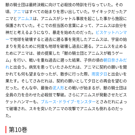
獣の騎士団は最終決戦に向けて必殺技の特訓を行なっていた。その
頃、
アニマ
はすべての始まりを思い出していた。サイキックだったア
ニマと
アニムス
は、アニムスがシャトル事故を起こした事から施設に
保護されていた。そこでの担当医の言葉によって、アニムスは自分を
神だと考えるようになり、暴走を始めたのだった。
ビスケットハンマ
ー
で地球を破壊すると過去に遡る事を発見したアニムスは、宇宙の始
まりを見るために何度も地球を破壊し過去に遡る。アニムスを止める
ためにアニマは、彼の提案した「獣の騎士団とアニムスが戦うゲー
ム」を行い、戦いを重ね過去に遡った結果、子供の頃の
朝日奈さみだ
れ
と出会う。病気を患っていたさみだれは、アニマに契約の願いを聞
かれても何も望まなかったが、散歩に行った際、
雨宮夕日
と出会いを
果たす。そしてさみだれは、契約の願いとして夕日との再会を望むの
だった。そんな中、最後の
泥人形
との戦いが始まるが、獣の騎士団は
全員の力を合わせた必殺技で撃破。さらにアニムスが発動させたビス
ケットハンマーも、
ブルース･ドライブ･モンスター
とさみだれによっ
て破壊され、スキを突いたアニマの攻撃でアニムスも倒れるのだっ
た。
第10巻