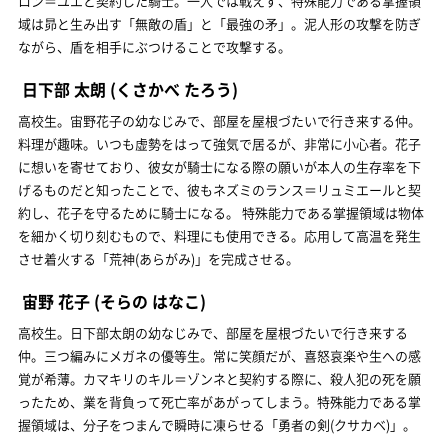
ロン＝ユエと契約した騎士。一人では戦えず、特殊能力である掌握領
域は昴と生み出す「無敵の盾」と「最強の矛」。泥人形の攻撃を防ぎ
ながら、盾を相手にぶつけることで攻撃する。
日下部 太朗
(くさかべ たろう)
高校生。宙野花子の幼なじみで、部屋を屋根づたいで行き来する仲。
料理が趣味。いつも虚勢をはって強気で居るが、非常に小心者。花子
に想いを寄せており、彼女が騎士になる際の願いが本人の生存率を下
げるものだと知ったことで、彼もネズミのランス＝リュミエールと契
約し、花子を守るために騎士になる。 特殊能力である掌握領域は物体
を細かく切り刻むもので、料理にも使用できる。応用して高温を発生
させ着火する「荒神(あらがみ)」を完成させる。
宙野 花子
(そらの はなこ)
高校生。日下部太朗の幼なじみで、部屋を屋根づたいで行き来する
仲。三つ編みにメガネの優等生。常に笑顔だが、喜怒哀楽や生への感
覚が希薄。カマキリのキル＝ゾンネと契約する際に、殺人犯の死を願
ったため、業を背負って死亡率があがってしまう。特殊能力である掌
握領域は、分子をつまんで瞬時に凍らせる「勇者の剣(クサカベ)」。