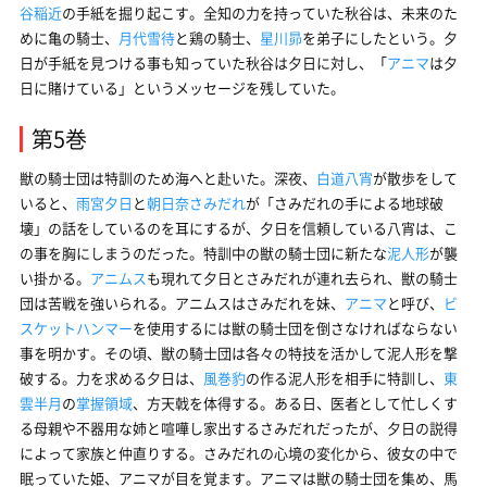
谷稲近
の手紙を掘り起こす。全知の力を持っていた秋谷は、未来のた
めに亀の騎士、
月代雪待
と鶏の騎士、
星川昴
を弟子にしたという。夕
日が手紙を見つける事も知っていた秋谷は夕日に対し、「
アニマ
は夕
日に賭けている」というメッセージを残していた。
第5巻
獣の騎士団は特訓のため海へと赴いた。深夜、
白道八宵
が散歩をして
いると、
雨宮夕日
と
朝日奈さみだれ
が「さみだれの手による地球破
壊」の話をしているのを耳にするが、夕日を信頼している八宵は、こ
の事を胸にしまうのだった。特訓中の獣の騎士団に新たな
泥人形
が襲
い掛かる。
アニムス
も現れて夕日とさみだれが連れ去られ、獣の騎士
団は苦戦を強いられる。アニムスはさみだれを妹、
アニマ
と呼び、
ビ
スケットハンマー
を使用するには獣の騎士団を倒さなければならない
事を明かす。その頃、獣の騎士団は各々の特技を活かして泥人形を撃
破する。力を求める夕日は、
風巻豹
の作る泥人形を相手に特訓し、
東
雲半月
の
掌握領域
、方天戟を体得する。ある日、医者として忙しくす
る母親や不器用な姉と喧嘩し家出するさみだれだったが、夕日の説得
によって家族と仲直りする。さみだれの心境の変化から、彼女の中で
眠っていた姫、アニマが目を覚ます。アニマは獣の騎士団を集め、馬