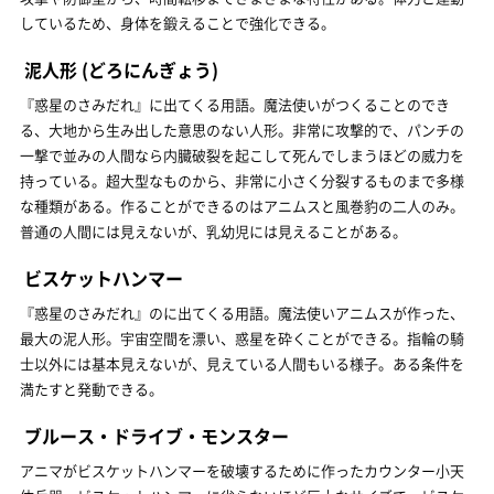
しているため、身体を鍛えることで強化できる。
泥人形
(どろにんぎょう)
『惑星のさみだれ』に出てくる用語。魔法使いがつくることのでき
る、大地から生み出した意思のない人形。非常に攻撃的で、パンチの
一撃で並みの人間なら内臓破裂を起こして死んでしまうほどの威力を
持っている。超大型なものから、非常に小さく分裂するものまで多様
な種類がある。作ることができるのはアニムスと風巻豹の二人のみ。
普通の人間には見えないが、乳幼児には見えることがある。
ビスケットハンマー
『惑星のさみだれ』のに出てくる用語。魔法使いアニムスが作った、
最大の泥人形。宇宙空間を漂い、惑星を砕くことができる。指輪の騎
士以外には基本見えないが、見えている人間もいる様子。ある条件を
満たすと発動できる。
ブルース・ドライブ・モンスター
アニマがビスケットハンマーを破壊するために作ったカウンター小天