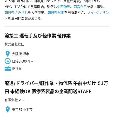
2022年1月24日に、同年夏のテレビアニメ化が発表。7月8日から
MBS、TBS他にて放送開始。監督は
中西伸彰
。
雨宮夕日
を榎木淳弥、
朝日奈さみだれ
を大空直美、
朝日奈氷雨
を田所あずさ、
ノイ=クレザン
ト
を津田健次郎が演じる。
溶接工 運転手及び軽作業 軽作業
株式会社辻田
大阪府 堺市
日給8,000円～
正社員
配達/ドライバー/軽作業・物流系 午前中だけで1万
円 未経験OK 医療系製品の企業配送STAFF
有限会社マルヨ
東京都 小平市