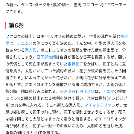
の騎士、ダンス=ダークを幻獣の騎士、霊馬(ユニコーン)にパワーアッ
プさせる。
第6巻
フクロウの騎士、ロキ=ヘリオスの勧めに従い、世界の滅亡を望む
茜太
陽
は、
アニムス
の側につく事を決めた。そんな中、小型の泥人形を多
数あやつる
泥人形
、ポエドロミオンの襲撃を受けた獣の騎士団は、分
断されてしまう。
日下部太朗
は自身が囮となる事を提案するが、願い
の代償として死亡率が高まっていた
宙野花子
をかばい、花子と共に重
傷を負う。太朗がかけていた契約の願い「花子が致命傷を受けたら回
復させる」によって助かった花子だが、太朗は花子に好意を伝えて命
を落とす。ポエドロミオンを退散させる事に成功するが、太朗の死に
獣の騎士団は悲しみに暮れる。
雨宮夕日
と
白道八宵
は、
アニマ
の提案
によって幻獣の騎士となる権利を賭けて戦い、八宵は黒龍(インビジブ
ル)の力を手に入れる。そこへ新たな泥人形、
マイマクテリオン
が、太
朗の姿を模して花子の前に現れ、花子を混乱させようとするが、花子
は姿は同じでも太朗とはまったく違うと断言する。ポエドロミオンが
再び現れると、花子は一対一での戦いに挑み、太朗の名を冠した技、
勇者の剣(クサカベ)で撃破する。