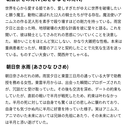
世界を心から愛する姫であり、愛しすぎたがゆえに世界を破壊したい
と願う魔王。動物に選ばれた12人の騎士たちが守る存在。魔法使いア
ニムスの作る泥人形を素手で殴り壊すほどの剛力を持っている。雨宮
夕日と出会った時、地球破壊の大胆な計画を彼に堂々と語る。これを
聞いて、彼は騎士としてさみだれの思惑についていくことを決意し
た。 細かいことをほとんど気にしない、かなり大雑把な性格。本来は
重病患者だったが、精霊のアニマと契約したことで元気な生活を送っ
ている。ものすごい大食いで、関西弁でしゃべる。
朝日奈 氷雨
(あさひな ひさめ)
朝日奈さみだれの姉。雨宮夕日と東雲三日月の通っている大学で助教
授を務める女性。東雲半月からは、出会った瞬間にプロポーズされた
が、冗談だと受け取っていた。その後も交流を深め、デートの約束も
していたが、直前の戦いで半月が戦死したため、約束は叶わなかっ
た。半月の死に対しては自身でも驚くほどの悲しみに襲われており、
自身でも気づかぬ内に半月に好意を持っていた様子。実はアニムス、
アニマのいた未来においては兄妹の先祖にあたり、その未来において
は半月と添い遂げていた。