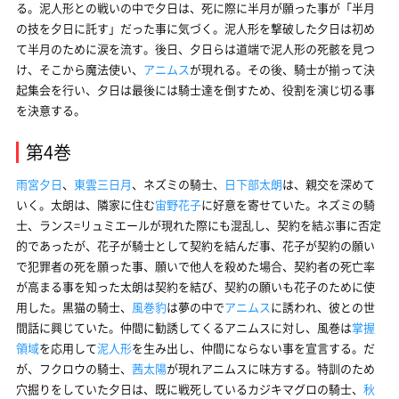
る。泥人形との戦いの中で夕日は、死に際に半月が願った事が「半月
の技を夕日に託す」だった事に気づく。泥人形を撃破した夕日は初め
て半月のために涙を流す。後日、夕日らは道端で泥人形の死骸を見つ
け、そこから魔法使い、
アニムス
が現れる。その後、騎士が揃って決
起集会を行い、夕日は最後には騎士達を倒すため、役割を演じ切る事
を決意する。
第4巻
雨宮夕日
、
東雲三日月
、ネズミの騎士、
日下部太朗
は、親交を深めて
いく。太朗は、隣家に住む
宙野花子
に好意を寄せていた。ネズミの騎
士、ランス=リュミエールが現れた際にも混乱し、契約を結ぶ事に否定
的であったが、花子が騎士として契約を結んだ事、花子が契約の願い
で犯罪者の死を願った事、願いで他人を殺めた場合、契約者の死亡率
が高まる事を知った太朗は契約を結び、契約の願いも花子のために使
用した。黒猫の騎士、
風巻豹
は夢の中で
アニムス
に誘われ、彼との世
間話に興じていた。仲間に勧誘してくるアニムスに対し、風巻は
掌握
領域
を応用して
泥人形
を生み出し、仲間にならない事を宣言する。だ
が、フクロウの騎士、
茜太陽
が現れアニムスに味方する。特訓のため
穴掘りをしていた夕日は、既に戦死しているカジキマグロの騎士、
秋