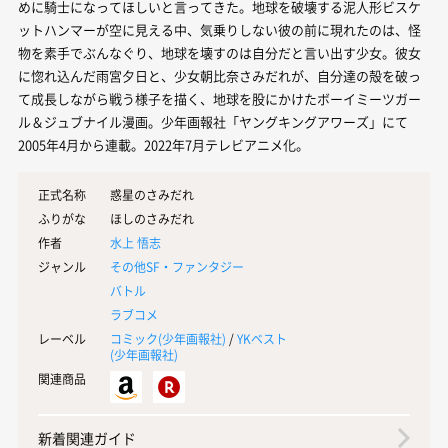
めに騎士になってほしいと言ってきた。地球を破壊する泥人形ビスケ
ットハンマーが空に見える中、気乗りしない彼の前に現れたのは、怪
物を素手でぶんなぐり、地球を壊すのは自分だと言い出す少女。彼女
に惚れ込んだ雨宮夕日と、少女朝比奈さみだれが、自分達の殻を破っ
て成長しながら戦う様子を描く、地球を股にかけたボーイミーツガー
ル＆ジュブナイル漫画。少年画報社「ヤングキングアワーズ」にて
2005年4月から連載。2022年7月テレビアニメ化。
正式名称
惑星のさみだれ
ふりがな
ほしのさみだれ
作者
水上 悟志
ジャンル
その他SF・ファンタジー
バトル
ラブコメ
レーベル
コミック(
少年画報社
)
/
YKベスト
(
少年画報社
)
関連商品
新着関連ガイド