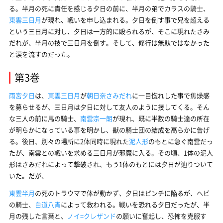
る。半月の死に責任を感じる夕日の前に、半月の弟でカラスの騎士、
東雲三日月
が現れ、戦いを申し込まれる。夕日を倒す事で兄を超える
という三日月に対し、夕日は一方的に殴られるが、そこに現れたさみ
だれが、半月の技で三日月を倒す。そして、修行は無駄ではなかった
と涙を流すのだった。
第3巻
雨宮夕日
は、
東雲三日月
が
朝日奈さみだれ
に一目惚れした事で焦燥感
を募らせるが、三日月は夕日に対して友人のように接してくる。そん
な三人の前に馬の騎士、
南雲宗一朗
が現れ、既に半数の騎士達の所在
が明らかになっている事を明かし、獣の騎士団の結成を高らかに告げ
る。後日、別々の場所に2体同時に現れた
泥人形
のもとに急ぐ南雲だっ
たが、南雲との戦いを求める三日月が邪魔に入る。その頃、1体の泥人
形はさみだれによって撃破され、もう1体のもとには夕日が辿りついて
いた。だが、
東雲半月
の死のトラウマで体が動かず、夕日はピンチに陥るが、ヘビ
の騎士、
白道八宵
によって救われる。戦いを恐れる夕日だったが、半
月の残した言葉と、
ノイ=クレザンド
の願いに奮起し、恐怖を克服す