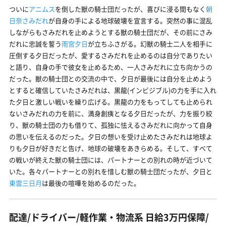
ついに
アニムス
を倒した獣の騎士団だったが、喜びに浸る間もなく
朝
日奈さみだれ
が自身の手による地球破壊を宣言する。突然の事に混乱
しながらもさみだれを止めようとする獣の騎士団だが、その前にさみ
だれに忠誠を誓う
雨宮夕日
が立ちふさがる。幻獣の騎士二人を相手に
圧倒する夕日だったが、愛するさみだれを止めるのは自分でありたい
と語り、自身の手で彼女を止めるため、一人さみだれに立ち向かうの
だった。獣の騎士団との交流の中で、夕日が最後には自分を止めよう
とすると確信していたさみだれは、黒龍(インビジブル)の力を手に入れ
た夕日と激しい戦いを繰り広げる。黒龍の力をもってしても止められ
ないさみだれの力を前に、満身創痍となる夕日だったが、力を振り絞
り、獣の騎士団の力も借りて、孤独に怯えるさみだれに向かって自身
の思いを伝えるのだった。夕日の想いを受け止めたさみだれは地球よ
りも夕日が好きだと告げ、地球の破壊をあきらめる。そして、すべて
の戦いが終えた獣の騎士団には、パートナーとの別れの時が近づいて
いた。各々パートナーとの別れを惜しむ獣の騎士団だったが、夕日と
東雲三日月
は最後の喧嘩を始めるのだった。
配達/ドライバー/軽作業・物流系 日給3万円保障/