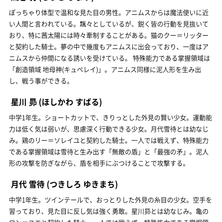
ぽっちゃり体型で温和な見た目の男性。アニムスからは魔法使いに近
い人間と言われている。飄々としているが、鋭く皆の行動を見抜いて
おり、特に茜太陽には時々牽制することがある。猫のクー＝リッター
と契約した騎士。夢の中で幾度もアニムスに出会っており、一度はア
ニムスから仲間になる誘いを受けている。 特殊能力である掌握領域は
「創造領域 地母神(キュベレイ)」。アニムス同様に泥人形を生み出
し、戦う事ができる。
星川 昴
(ほしかわ すばる)
中学1年生。ショートカットで、きりっとした外見の賢い少女。運動能
力は低く気は弱いが、思慮深く行動できる少女。月代雪待とは幼なじ
み。鶏のリー＝ソレイユと契約した騎士。一人では戦えず、特殊能力
である掌握領域は雪待と生み出す「無敵の盾」と「最強の矛」。泥人
形の攻撃を防ぎながら、盾を相手にぶつけることで攻撃する。
月代 雪待
(つきしろ ゆきまち)
中学1年生。ツインテールで、おっとりした外見の糸目の少女。空手を
習っており、見た目に反し気は強く勇敢。星川昴とは幼なじみ。亀の