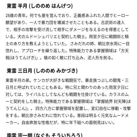
東雲 半月
(しののめ はんげつ)
28歳の青年。何でも屋を営んでおり、正義感あふれた人間でヒーロー
願望があり、一人で暴力団を壊滅させたこともある。古武術の達人
で、相手の攻撃を受け流して相手にダメージを与えるのを得意として
いる。犬のルド＝シュバリエと契約した騎士。雨宮夕日に戦闘術と騎
士のあり方を教えようとしていた。 さみだれの姉、朝比奈氷雨に一目
惚れし、アプローチを繰り返した。特殊能力である掌握領域は「方天
戟(ほうてんげき)」。槍の如く敵に打ち込み、泥人形を削る。
東雲 三日月
(しののめ みかづき)
東雲半月の弟。ケンカが大好きな戦闘狂で、暴走族つぶしの闘鬼・三
日月と呼ばれていたこともある。特に兄と関わりのあった雨宮夕日に
対しては、ライバルとしてなんども戦闘を仕掛けている。カラスのム
ーと契約をした騎士。特殊能力である掌握領域は「掌握結界 封天陣(ほ
うてんじん)」。 四方八方に掌握領域を配置し、変幻自在に移動・攻撃
をする。朝比奈さみだれに惚れている。普段は明るく元気なムードメ
ーカー。自由奔放な性格だが、特に年下組への面倒見はいい。
南雲 宗一朗
(なぐも そういちろう)