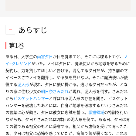
あらすじ
第1巻
ある日、大学生の
雨宮夕日
が目を覚ますと、そこには喋るトカゲ、
ノ
イ=クレザンド
がいた。ノイは夕日に、魔法使いから地球を守るために
契約し、力を貸してほしいと告げる。混乱する夕日だが、持ち前のマ
イペースさでノイを翻弄し、やる気を見せない。そこに魔法使いが使
役する
泥人形
が現れ、夕日に襲い掛かる。逃げる夕日だったが、とな
りの家に住む少女の
朝日奈さみだれ
が現れ、泥人形を倒す。さみだれ
から
ビスケットハンマー
と呼ばれる泥人形の存在を聞き、ビスケット
ハンマーを破壊したあとには、自身が地球を破壊するというさみだれ
の言葉に心が動き、夕日は彼女に忠誠を誓う。
掌握領域
の特訓を行い
ながらも、夕日とさみだれは2体目の泥人形を倒す。ある日、夕日は育
ての親である祖父のもとに帰省する。祖父から虐待を受けて育ったた
め、夕日は祖父に恐怖を感じていたが、病気で気が弱くなり、これま