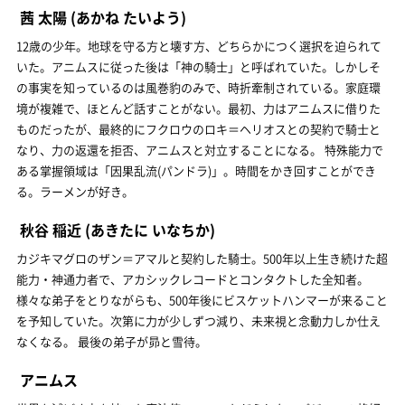
茜 太陽
(あかね たいよう)
12歳の少年。地球を守る方と壊す方、どちらかにつく選択を迫られて
いた。アニムスに従った後は「神の騎士」と呼ばれていた。しかしそ
の事実を知っているのは風巻豹のみで、時折牽制されている。家庭環
境が複雑で、ほとんど話すことがない。最初、力はアニムスに借りた
ものだったが、最終的にフクロウのロキ＝ヘリオスとの契約で騎士と
なり、力の返還を拒否、アニムスと対立することになる。 特殊能力で
ある掌握領域は「因果乱流(パンドラ)」。時間をかき回すことができ
る。ラーメンが好き。
秋谷 稲近
(あきたに いなちか)
カジキマグロのザン＝アマルと契約した騎士。500年以上生き続けた超
能力・神通力者で、アカシックレコードとコンタクトした全知者。
様々な弟子をとりながらも、500年後にビスケットハンマーが来ること
を予知していた。次第に力が少しずつ減り、未来視と念動力しか仕え
なくなる。 最後の弟子が昴と雪待。
アニムス