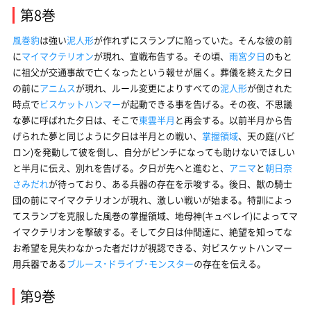
第8巻
風巻豹
は強い
泥人形
が作れずにスランプに陥っていた。そんな彼の前
に
マイマクテリオン
が現れ、宣戦布告する。その頃、
雨宮夕日
のもと
に祖父が交通事故で亡くなったという報せが届く。葬儀を終えた夕日
の前に
アニムス
が現れ、ルール変更によりすべての
泥人形
が倒された
時点で
ビスケットハンマー
が起動できる事を告げる。その夜、不思議
な夢に呼ばれた夕日は、そこで
東雲半月
と再会する。以前半月から告
げられた夢と同じように夕日は半月との戦い、
掌握領域
、天の庭(バビ
ロン)を発動して彼を倒し、自分がピンチになっても助けないでほしい
と半月に伝え、別れを告げる。夕日が先へと進むと、
アニマ
と
朝日奈
さみだれ
が待っており、ある兵器の存在を示唆する。後日、獣の騎士
団の前にマイマクテリオンが現れ、激しい戦いが始まる。特訓によっ
てスランプを克服した風巻の掌握領域、地母神(キュベレイ)によってマ
イマクテリオンを撃破する。そして夕日は仲間達に、絶望を知ってな
お希望を見失わなかった者だけが視認できる、対ビスケットハンマー
用兵器である
ブルース･ドライブ･モンスター
の存在を伝える。
第9巻