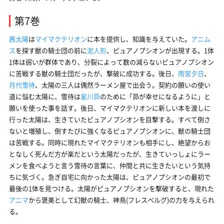
第7巻
茜太陽
は
マイマクテリオン
に本を提供し、知識を与えていた。
アニム
ス
を探す獣の騎士団の前に
泥人形
、ピュアノプシオンが出現する。1体
1体は弱いが群体であり、分裂によって数の減らないピュアノプシオン
に苦戦する獣の騎士団だったが、撃破に成功する。後日、
雨宮夕日
、
月代雪待
、太陽の三人は偶然ラーメン屋で出会う。契約の願いの使い
道に悩む太陽に、雪待は
星川昴
のために「昴が幸せになるように」と
願いを使った事を話す。後日、マイマクテリオンに新しい本を渡しに
行った太陽は、生きていたピュアノプシオンを目撃する。すべて倒さ
ないと増殖し、倒すたびに強くなるピュアノプシオンに、獣の騎士団
は苦戦する。同時に現れたマイマクテリオンも相手にし、絶望からお
となしく死んだ方が楽だという太陽だったが、生きていっしょにラー
メンを食べようと言う雪待の言葉に、仲間と共に生きたいという気持
ちに気づく。急ぎ自宅に向かった太陽は、ピュアノプシオンの最初で
最後の1体を見つける。太陽がピュアノプシオンを撃破すると、現れた
アニマ
から褒美として幻獣の騎士、神鳥(フレスベルグ)の力を与えられ
る。