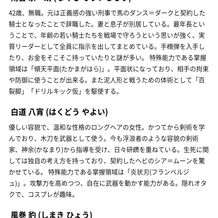
42歳、無職。元は正義感の強い刑事で馬のダンス＝ダークと契約した
騎士となったことで辞職した。妻と息子が別居している。最年長とい
うことで、年齢の若い騎士たちを戦場で守ろうという思いが強く、実
質リーダーとして全員に指示を出してまとめている。手榴弾を入手し
たり、お金をそこそこ持っていたりと謎が多い。 特殊能力である掌握
領域は「傾天平面(たかまがはら)」。平面状になっており、相手の拘束
や防御に使うことが出来る。また泥人形と戦うための体術として「百
裂脚」「ドリルキック仮」を駆使する。
白道 八宵
(はくどう やよい)
優しい容貌で、温和な性格のロングヘアの女性。かつてから剣術を学
んでおり、木刀を武器として使う。今も浮浪者のような容貌の剣術
家、神余(かなまり)から指導を受け、日々研鑽を重ねている。生死に関
しては独自の考え方を持っており、契約したヘビのシア＝ムーンを驚
かせている。 特殊能力である掌握領域は「炎状刃(フランベルジ
ュ)」。攻撃力を高めつつ、自在に武器を動かす能力がある。隠れオタ
クで、コスプレが趣味。
風巻 豹
(しまき ひょう)