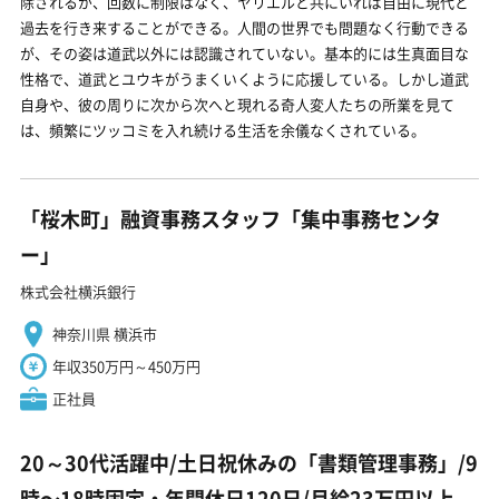
除されるが、回数に制限はなく、ヤリエルと共にいれば自由に現代と
過去を行き来することができる。人間の世界でも問題なく行動できる
が、その姿は道武以外には認識されていない。基本的には生真面目な
性格で、道武とユウキがうまくいくように応援している。しかし道武
自身や、彼の周りに次から次へと現れる奇人変人たちの所業を見て
は、頻繁にツッコミを入れ続ける生活を余儀なくされている。
「桜木町」融資事務スタッフ「集中事務センタ
ー」
株式会社横浜銀行
神奈川県 横浜市
年収350万円～450万円
正社員
20～30代活躍中/土日祝休みの「書類管理事務」/9
時〜18時固定・年間休日120日/月給23万円以上