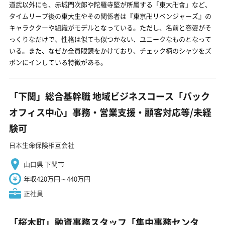
道武以外にも、赤城門次郎や陀羅寺堅が所属する「東大卍會」など、
タイムリープ後の東大生やその関係者は『東京卍リベンジャーズ』の
キャラクターや組織がモデルとなっている。ただし、名前と容姿がそ
っくりなだけで、性格は似ても似つかない、ユニークなものとなって
いる。また、なぜか全員眼鏡をかけており、チェック柄のシャツをズ
ボンにインしている特徴がある。
「下関」総合基幹職 地域ビジネスコース「バック
オフィス中心」事務・営業支援・顧客対応等/未経
験可
日本生命保険相互会社
山口県 下関市
年収420万円～440万円
正社員
「桜木町」融資事務スタッフ「集中事務センタ