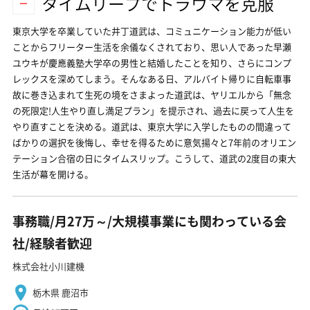
タイムリープでトラウマを克服
東京大学を卒業していた井丁道武は、コミュニケーション能力が低い
ことからフリーター生活を余儀なくされており、思い人であった早瀬
ユウキが慶應義塾大学卒の男性と結婚したことを知り、さらにコンプ
レックスを深めてしまう。そんなある日、アルバイト帰りに自転車事
故に巻き込まれて生死の境をさまよった道武は、ヤリエルから「無念
の死限定!人生やり直し満足プラン」を提示され、過去に戻って人生を
やり直すことを決める。道武は、東京大学に入学したものの間違って
ばかりの選択を後悔し、幸せを得るために意気揚々と7年前のオリエン
テーション合宿の日にタイムスリップ。こうして、道武の2度目の東大
生活が幕を開ける。
事務職/月27万～/大規模事業にも関わっている会
社/経験者歓迎
株式会社小川建機
栃木県 鹿沼市