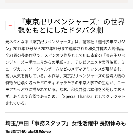
『東京卍リベンジャーズ』の世界
観をもとにしたドタバタ劇
元ネタとなる『東京卍リベンジャーズ』は、講談社「週刊少年マガジ
ン」2017年13号から2022年51号まで連載された和久井健の人気作品。
全31巻の長寿作品で、スピンオフ作品として川口幸範の『東京卍リベ
ンジャーズ～場地圭介からの手紙～』、テレビアニメや実写映画、ミ
ュージカル、ソーシャルゲームなどのメディアミックスが展開され、
高い人気を博している。本作は、東京卍リベンジャーズの登場人物の
特徴が色濃く残ったパロディキャラたちの東京大学での生活が、ユー
モアたっぷりに描かれている。なお、和久井健は本作を公認しておら
ず、あくまで容認であるため、「Special Thanks」としてクレジット
されている。
埼玉/戸田「事務スタッフ」女性活躍中 長期休みも
取得可能 未経験OK