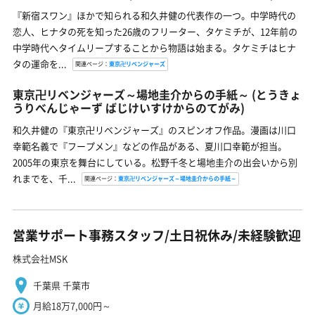
『新宿スワン』ほかで知られる和久井健の代表作の一つ。中学時代の
恋人、ヒナタの死を知った26歳のフリーター、タケミチが、12年前の
中学時代へタイムリープすることから物語は始まる。タケミチはヒナ
タの運命を...
関連ページ：
東京卍リベンジャーズ
東京卍リベンジャーズ～場地圭介からの手紙～
(とうきょ
うりべんじゃーず ばじけいすけからのてがみ)
和久井健の『東京卍リベンジャーズ』のスピンオフ作品。漫画は川口
幸範名義で『フープメン』などの作品がある、夏川口幸範が担当。
2005年の東京を舞台にしている。松野千冬と場地圭介の出会いから別
れまでを、千...
関連ページ：
東京卍リベンジャーズ～場地圭介からの手紙～
営業サポート事務スタッフ/土日祝休み/未経験歓迎
株式会社MSK
千葉県 千葉市
月給18万7,000円～