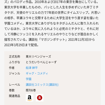
ズ』のパロディ作品。2010年および2017年の東京を舞台にしている。
東京大学を卒業したものの、パッとした人生を歩めずにいた井丁ミチ
タケが、天使のヤリエルの力で7年前の世界にタイムスリップ。片思い
の相手、早瀬ユウキと交際するために大学生活をやり直す姿を描いた
学園コメディ。東京大学にありがちなネタがふんだんに取り入れられ
ているほか、ユウキに気に入られようと必死のミチタケと、それに対
して冷静にツッコミを入れるヤリエルのやりとりなどが面白おかしく
描写されている。講談社「マガジンポケット」2021年11月3日から
2023年3月29日まで配信。
正式名称
東大リベンジャーズ
ふりがな
とうだいりべんじゃーず
作者
船津 紳平
ジャンル
ギャグ・コメディ
学園
レーベル
講談社コミックス(
講談社
)
巻数
既刊6巻
関連商品