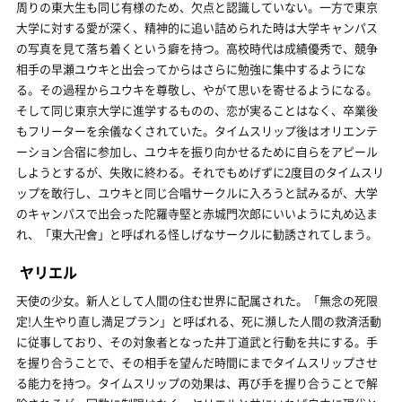
周りの東大生も同じ有様のため、欠点と認識していない。一方で東京
大学に対する愛が深く、精神的に追い詰められた時は大学キャンパス
の写真を見て落ち着くという癖を持つ。高校時代は成績優秀で、競争
相手の早瀬ユウキと出会ってからはさらに勉強に集中するようにな
る。その過程からユウキを尊敬し、やがて思いを寄せるようになる。
そして同じ東京大学に進学するものの、恋が実ることはなく、卒業後
もフリーターを余儀なくされていた。タイムスリップ後はオリエンテ
ーション合宿に参加し、ユウキを振り向かせるために自らをアピール
しようとするが、失敗に終わる。それでもめげずに2度目のタイムスリ
ップを敢行し、ユウキと同じ合唱サークルに入ろうと試みるが、大学
のキャンパスで出会った陀羅寺堅と赤城門次郎にいいように丸め込ま
れ、「東大卍會」と呼ばれる怪しげなサークルに勧誘されてしまう。
ヤリエル
天使の少女。新人として人間の住む世界に配属された。「無念の死限
定!人生やり直し満足プラン」と呼ばれる、死に瀕した人間の救済活動
に従事しており、その対象者となった井丁道武と行動を共にする。手
を握り合うことで、その相手を望んだ時間にまでタイムスリップさせ
る能力を持つ。タイムスリップの効果は、再び手を握り合うことで解