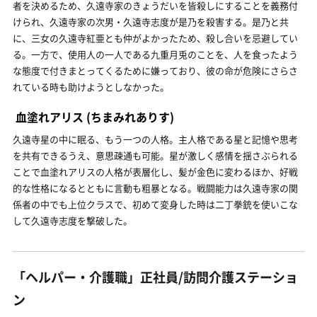
者を決めるため、久遠寺家のきょうだいを皆殺しにすることを義務付
けられ、久遠寺家の次男・久遠寺志度が是乃を殺害する。是乃と共
に、三女の久遠寺紅亜とも仲がよかったため、殺し合いを忌避してい
る。一方で、使用人の一人である九重月兎のことを、人を食ったよう
な態度で付きまとってくるために嫌っており、彼の命が危険にさらさ
れている時も助けようとしなかった。
血塗れアリス
(ちまみれありす)
久遠寺星の中に眠る、もう一つの人格。主人格である星と記憶や思考
を共有できるうえ、意思疎通も可能。星が激しく感情を揺さぶられる
ことで血塗れアリスの人格が表層化し、髪が金色に変わるほか、好戦
的な性格になるとともに言動も粗暴となる。戦闘能力は久遠寺家の関
係者の中でも上位クラスで、初めて変身した時は二丁拳銃を使いこな
して久遠寺志度を撃破した。
「ヘルパー・介護職」正社員/訪問介護ステーショ
ン