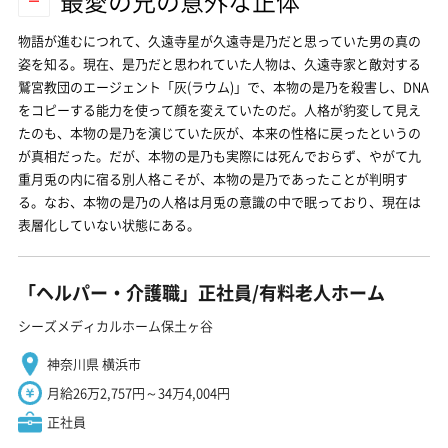
最愛の兄の意外な正体
物語が進むにつれて、久遠寺星が久遠寺是乃だと思っていた男の真の
姿を知る。現在、是乃だと思われていた人物は、久遠寺家と敵対する
鷲宮教団のエージェント「灰(ラウム)」で、本物の是乃を殺害し、DNA
をコピーする能力を使って顔を変えていたのだ。人格が豹変して見え
たのも、本物の是乃を演じていた灰が、本来の性格に戻ったというの
が真相だった。だが、本物の是乃も実際には死んでおらず、やがて九
重月兎の内に宿る別人格こそが、本物の是乃であったことが判明す
る。なお、本物の是乃の人格は月兎の意識の中で眠っており、現在は
表層化していない状態にある。
「ヘルパー・介護職」正社員/有料老人ホーム
シーズメディカルホーム保土ヶ谷
神奈川県 横浜市
月給26万2,757円～34万4,004円
正社員