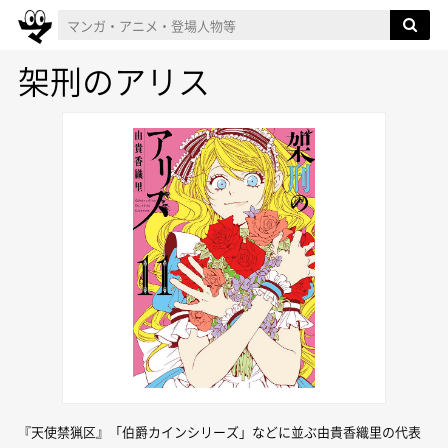
架刑のアリス
『天使禁猟区』「伯爵カインシリーズ」などに並ぶ由貴香織里の代表