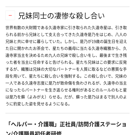
兄妹同士の凄惨な殺し合い
世界有数の大財閥である久遠寺家に引き取られた久遠寺星は、引き取
られる前から兄妹として支え合ってきた久遠寺是乃をはじめ、八人の
兄妹と共に幸せに暮らしていた。しかし、是乃が19歳の誕生日を迎え
た日に開かれたお茶会で、星たちの義母に当たる久遠寺織雅から、久
遠寺家当主を決めるため九人の兄妹で殺し合いをし、最後まで生き残
った者を当主に任命すると告げられる。星たち兄妹はこの要求に反発
するが、織雅は兄妹の大切なパートナーを人質に取るなどの悪質な手
段を用いて、星たちに殺し合いを強制する。この殺し合いで、兄妹の
一人である久遠寺志度に是乃が致命傷を負わされるが、久遠寺の当主
になったらパートナーを生き返らせる権利があるとのルールのもと星
は是乃を蘇（よみがえ）らせる。だが、蘇った是乃はまるで別人のよ
うに豹変した姿を見せるようになる。
「ヘルパー・介護職」正社員/訪問介護ステーショ
ン/介護職員初任者研修