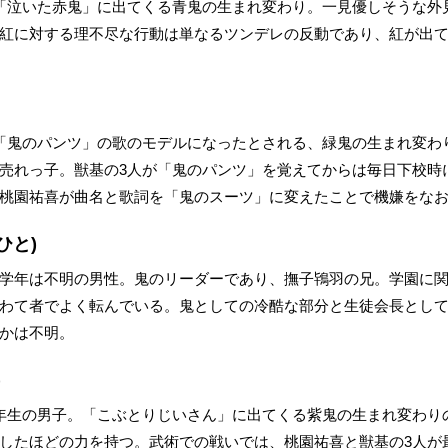
「泣いた赤鬼」に出てくる青鬼の生まれ変わり。一見優しそうな外
紅に対する理不尽な行動は単なるツンデレの反動であり、紅が出
「鬼のパンツ」の歌のモデルになったとされる、緑鬼の生まれ変わ
売れっ子。獣基の3人が「鬼のパンツ」を覚えてからは毎日下校時
桃園祐喜が曲名と歌詞を「鬼のスーツ」に変えたことで機嫌をな
ひと)
学年は不明の男性。鬼のリーダーであり、撫子鴇羽の兄。学園に
わて者でよく転んでいる。鬼としての冷酷な部分と生徒会長とし
かは不明。
)
年生の男子。「こぶとりじいさん」に出てくる紫鬼の生まれ変わり
したほどの力を持つ。武術での戦いでは、桃園祐喜と獣基の3人が