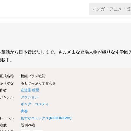
本童話から日本昔ばなしまで、さまざまな登場人物が織りなす学園アクシ
連載中。
正式名称
桃組プラス戦記
ふりがな
ももぐみぷらすせんき
作者
左近堂 絵里
ジャンル
アクション
ギャグ・コメディ
青春
レーベル
あすかコミックス(
KADOKAWA
)
巻数
既刊24巻