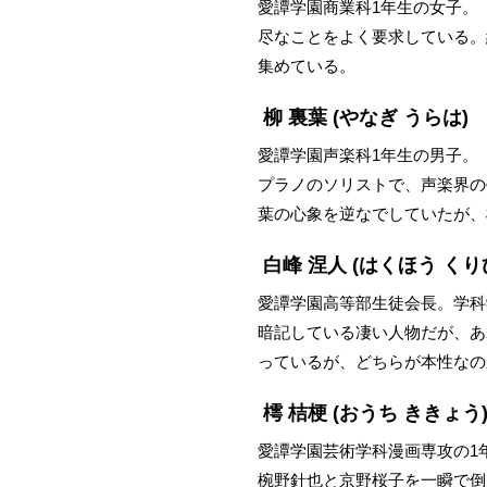
愛譚学園商業科1年生の女子。
尽なことをよく要求している。
集めている。
柳 裏葉
(やなぎ うらは)
愛譚学園声楽科1年生の男子。
プラノのソリストで、声楽界の
葉の心象を逆なでしていたが、
白峰 涅人
(はくほう くり
愛譚学園高等部生徒会長。学科
暗記している凄い人物だが、あ
っているが、どちらが本性なの
樗 桔梗
(おうち ききょう
愛譚学園芸術学科漫画専攻の1
椀野針也と京野桜子を一瞬で倒