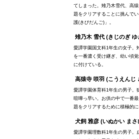
てしまった。雉乃木雪代、高猿
題をクリアすることに挑んでい
護(きびだんご)」。
雉乃木 雪代
(きじのぎ ゆ
愛譚学園国文科1年生の女子。
を一番濃く受け継ぎ、幼い頃覚
に付けている。
高猿寺 咲羽
(こうえんじ 
愛譚学園体育科1年生の男子。
喧嘩っ早い。お供の中で一番最
題をクリアするために積極的に
犬飼 雅彦
(いぬかい まさ
愛譚学園理数科1年生の男子。