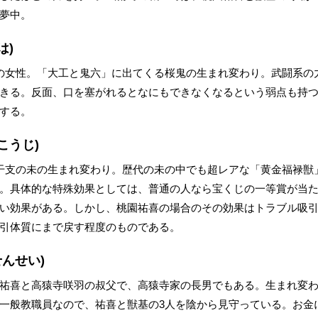
夢中。
は)
の女性。「大工と鬼六」に出てくる桜鬼の生まれ変わり。武闘系の
きる。反面、口を塞がれるとなにもできなくなるという弱点も持
する。
こうじ)
干支の未の生まれ変わり。歴代の未の中でも超レアな「黄金福禄獣
。具体的な特殊効果としては、普通の人なら宝くじの一等賞が当
い効果がある。しかし、桃園祐喜の場合のその効果はトラブル吸
引体質にまで戻す程度のものである。
んせい)
祐喜と高猿寺咲羽の叔父で、高猿寺家の長男でもある。生まれ変
一般教職員なので、祐喜と獣基の3人を陰から見守っている。お金