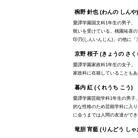
椀野 針也
(わんの しんや
愛譚学園国文科1年生の男子。
呪いを受けている。桃園祐喜の
印刃(しんいんじん)」の他に「
京野 桜子
(きょうの さく
愛譚学園家政科1年生の女子。
家政科に在籍していることもあ
暮内 紅
(くれうち こう)
愛譚学園芸能学科1年生の男子
的な性格のため芸能学科に入り
に会うまでは人間の友達ができ
竜胆 宵藍
(りんどう しゃ