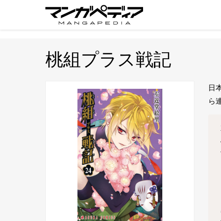
桃組プラス戦記
日
ら