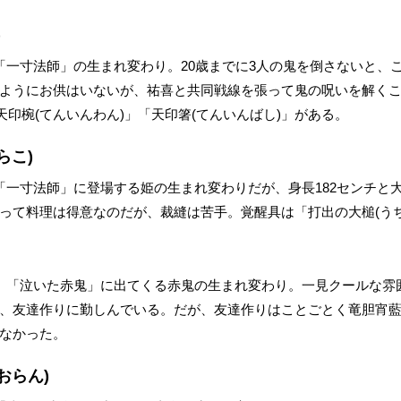
)
「一寸法師」の生まれ変わり。20歳までに3人の鬼を倒さないと、
ようにお供はいないが、祐喜と共同戦線を張って鬼の呪いを解く
天印椀(てんいんわん)」「天印箸(てんいんばし)」がある。
らこ)
「一寸法師」に登場する姫の生まれ変わりだが、身長182センチと
って料理は得意なのだが、裁縫は苦手。覚醒具は「打出の大槌(うち
。「泣いた赤鬼」に出てくる赤鬼の生まれ変わり。一見クールな雰
、友達作りに勤しんでいる。だが、友達作りはことごとく竜胆宵
なかった。
おらん)