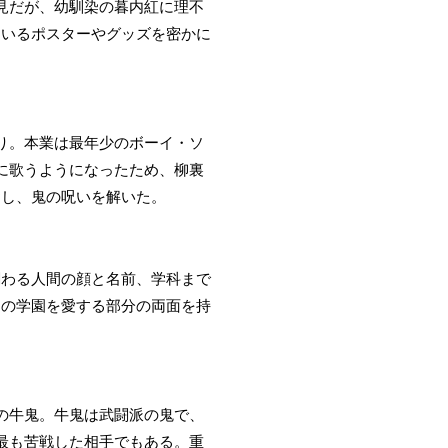
見だが、幼馴染の暮内紅に理不
ているポスターやグッズを密かに
り。本業は最年少のボーイ・ソ
に歌うようになったため、柳裏
おし、鬼の呪いを解いた。
関わる人間の顔と名前、学科まで
ての学園を愛する部分の両面を持
の牛鬼。牛鬼は武闘派の鬼で、
最も苦戦した相手でもある。重