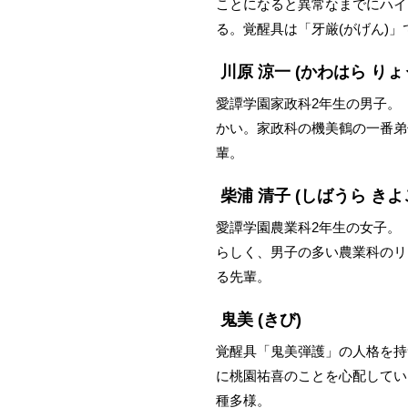
ことになると異常なまでにハイ
る。覚醒具は「牙厳(がげん)
川原 涼一
(かわはら りょ
愛譚学園家政科2年生の男子。
かい。家政科の機美鶴の一番弟
輩。
柴浦 清子
(しばうら きよ
愛譚学園農業科2年生の女子。
らしく、男子の多い農業科のリ
る先輩。
鬼美
(きび)
覚醒具「鬼美弾護」の人格を持
に桃園祐喜のことを心配してい
種多様。