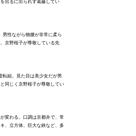
家を出るに出られず葛藤してい
、男性ながら物腰が非常に柔ら
つ。京野桜子が尊敬している先
逆転組。見た目は美少女だが男
彼と同じく京野桜子が尊敬してい
装が変わる。口調は京都弁で、常
ッキ、立方体、巨大な鋏など、多