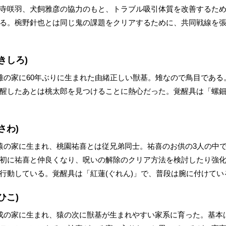
寺咲羽、犬飼雅彦の協力のもと、トラブル吸引体質を改善するた
る。椀野針也とは同じ鬼の課題をクリアするために、共同戦線を張
きしろ)
雉の家に60年ぶりに生まれた由緒正しい獣基。雉なので鳥目である
醒したあとは桃太郎を見つけることに熱心だった。覚醒具は「螺鈿
さわ)
猿の家に生まれ、桃園祐喜とは従兄弟同士。祐喜のお供の3人の中
初に祐喜と仲良くなり、呪いの解除のクリア方法を検討したり強
行動している。覚醒具は「紅蓮(ぐれん)」で、普段は腕に付けてい
ひこ)
戌の家に生まれ、猿の次に獣基が生まれやすい家系に育った。基本