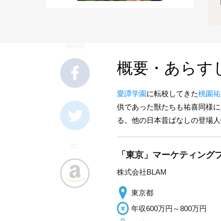
SHARE
概要・あらす
愛譚学園
に転校してきた
桃園祐
供であった獣たちも祐喜同様に
る。他の日本昔ばなしの登場人
EC
「東京」マーケティングプロ
株式会社BLAM
東京都
年収600万円～800万円