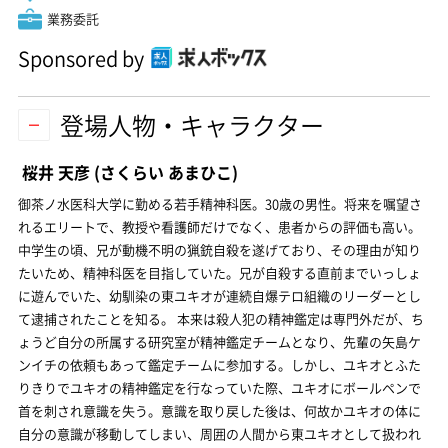
業務委託
Sponsored by
登場人物・キャラクター
桜井 天彦
(さくらい あまひこ)
御茶ノ水医科大学に勤める若手精神科医。30歳の男性。将来を嘱望さ
れるエリートで、教授や看護師だけでなく、患者からの評価も高い。
中学生の頃、兄が動機不明の猟銃自殺を遂げており、その理由が知り
たいため、精神科医を目指していた。兄が自殺する直前までいっしょ
に遊んでいた、幼馴染の東ユキオが連続自爆テロ組織のリーダーとし
て逮捕されたことを知る。 本来は殺人犯の精神鑑定は専門外だが、ち
ょうど自分の所属する研究室が精神鑑定チームとなり、先輩の矢島ケ
ンイチの依頼もあって鑑定チームに参加する。しかし、ユキオとふた
りきりでユキオの精神鑑定を行なっていた際、ユキオにボールペンで
首を刺され意識を失う。意識を取り戻した後は、何故かユキオの体に
自分の意識が移動してしまい、周囲の人間から東ユキオとして扱われ