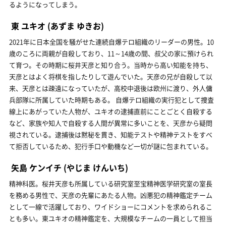
るようになってしまう。
東 ユキオ
(あずま ゆきお)
2021年に日本全国を騒がせた連続自爆テロ組織のリーダーの男性。10
歳のころに両親が自殺しており、11～14歳の間、叔父の家に預けられ
て育つ。その時期に桜井天彦と知り合う。当時から高い知能を持ち、
天彦とはよく将棋を指したりして遊んでいた。天彦の兄が自殺して以
来、天彦とは疎遠になっていたが、高校中退後は欧州に渡り、外人傭
兵部隊に所属していた時期もある。 自爆テロ組織の実行犯として捜査
線上にあがっていた人物が、ユキオの逮捕直前にことごとく自殺する
など、家族や知人で自殺する人間が異常に多いことを、天彦から疑問
視されている。逮捕後は黙秘を貫き、知能テストや精神テストをすべ
て拒否しているため、犯行手口や動機など一切が謎に包まれている。
矢島 ケンイチ
(やじま けんいち)
精神科医。桜井天彦も所属している研究室至宝精神医学研究室の室長
を務める男性で、天彦の先輩にあたる人物。凶悪犯の精神鑑定チーム
として一線で活躍しており、ワイドショーにコメントを求められるこ
とも多い。東ユキオの精神鑑定を、大規模なチームの一員として担当