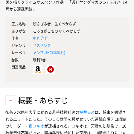
医を描くクライムサスペンス作品。「週刊ヤングマガジン」2017年19
号から連載開始。
正式名称
殺さざる者、生くべからず
ふりがな
ころさざるもの いくべからず
作者
中丸 洋介
ジャンル
サスペンス
レーベル
ヤンマガKC(
講談社
)
巻数
既刊3巻
関連商品
概要・あらすじ
御茶ノ水医科大学に勤める若手精神科医の
桜井天彦
は、将来を嘱望さ
れるエリートだった。そのころ世間を騒がせていた連続自爆テロ組織
のリーダー・
東ユキオ
が逮捕される。ユキオは、天彦の幼馴染で、10
数年音信不通だった。精神鑑定に参加した天彦は、10数年ぶりにユキ