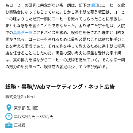
もコーヒーの研究に余念がない宗十朗は、部下の
坂田
にコーヒーを飲
む実験台になってもらっていた。しかし宗十朗を慕う坂田は、コーヒ
ーの味よりもただ宗十朗にコーヒーを淹れてもらったことに感激し、
まともな感想を言うこともできなかった。困り果てた宗十朗は、入院
中の
黒島弦一郎
にアドバイスを求め、喫茶店を任された理由と目的を
聞かされる。コーヒーを淹れるために最も必要なことは飲む相手のこ
とを考える愛情であり、それを身を持って教えるために宗十朗に喫茶
店を任せることにしたのだ。黒島の深い考えに感銘を受けた宗十朗
は、真の協力を得ながらコーヒーの技術を高めていく。そんな宗十朗
の努力の甲斐あって、喫茶店の客足は少しずつ伸び始める。
総務・事務/Webマーケティング・ネット広告
株式会社Go-Next
東京都 品川区
年収324万円～360万円
正社員