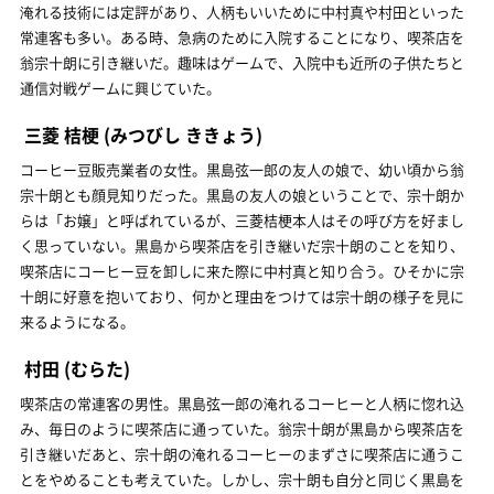
淹れる技術には定評があり、人柄もいいために中村真や村田といった
常連客も多い。ある時、急病のために入院することになり、喫茶店を
翁宗十朗に引き継いだ。趣味はゲームで、入院中も近所の子供たちと
通信対戦ゲームに興じていた。
三菱 桔梗
(みつびし ききょう)
コーヒー豆販売業者の女性。黒島弦一郎の友人の娘で、幼い頃から翁
宗十朗とも顔見知りだった。黒島の友人の娘ということで、宗十朗か
らは「お嬢」と呼ばれているが、三菱桔梗本人はその呼び方を好まし
く思っていない。黒島から喫茶店を引き継いだ宗十朗のことを知り、
喫茶店にコーヒー豆を卸しに来た際に中村真と知り合う。ひそかに宗
十朗に好意を抱いており、何かと理由をつけては宗十朗の様子を見に
来るようになる。
村田
(むらた)
喫茶店の常連客の男性。黒島弦一郎の淹れるコーヒーと人柄に惚れ込
み、毎日のように喫茶店に通っていた。翁宗十朗が黒島から喫茶店を
引き継いだあと、宗十朗の淹れるコーヒーのまずさに喫茶店に通うこ
とをやめることも考えていた。しかし、宗十朗も自分と同じく黒島を