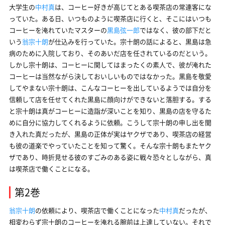
大学生の
中村真
は、コーヒー好きが高じてとある喫茶店の常連客にな
っていた。ある日、いつものように喫茶店に行くと、そこにはいつも
コーヒーを淹れていたマスターの
黒島弦一郎
ではなく、彼の部下だと
いう
翁宗十朗
が仕込みを行っていた。宗十朗の話によると、黒島は急
病のために入院しており、そのあいだ店を任されているのだという。
しかし宗十朗は、コーヒーに関してはまったくの素人で、彼が淹れた
コーヒーは当然ながら決しておいしいものではなかった。黒島を敬愛
してやまない宗十朗は、こんなコーヒーを出しているようでは自分を
信頼して店を任せてくれた黒島に顔向けができないと落胆する。する
と宗十朗は真がコーヒーに造詣が深いことを知り、黒島の店を守るた
めに自分に協力してくれるように依頼。こうして宗十朗の申し出を聞
き入れた真だったが、黒島の正体が実はヤクザであり、喫茶店の経営
も彼の道楽でやっていたことを知って驚く。そんな宗十朗もまたヤク
ザであり、時折見せる彼のすごみのある姿に戦々恐々としながら、真
は喫茶店で働くことになる。
第2巻
翁宗十朗
の依頼により、喫茶店で働くことになった
中村真
だったが、
相変わらず宗十朗のコーヒーを淹れる腕前は上達していない。それで