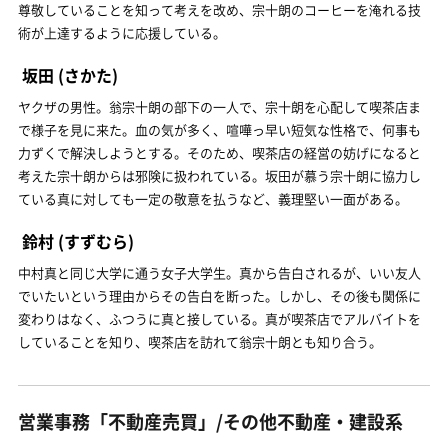
尊敬していることを知って考えを改め、宗十朗のコーヒーを淹れる技
術が上達するように応援している。
坂田
(さかた)
ヤクザの男性。翁宗十朗の部下の一人で、宗十朗を心配して喫茶店ま
で様子を見に来た。血の気が多く、喧嘩っ早い短気な性格で、何事も
力ずくで解決しようとする。そのため、喫茶店の経営の妨げになると
考えた宗十朗からは邪険に扱われている。坂田が慕う宗十朗に協力し
ている真に対しても一定の敬意を払うなど、義理堅い一面がある。
鈴村
(すずむら)
中村真と同じ大学に通う女子大学生。真から告白されるが、いい友人
でいたいという理由からその告白を断った。しかし、その後も関係に
変わりはなく、ふつうに真と接している。真が喫茶店でアルバイトを
していることを知り、喫茶店を訪れて翁宗十朗とも知り合う。
営業事務「不動産売買」/その他不動産・建設系