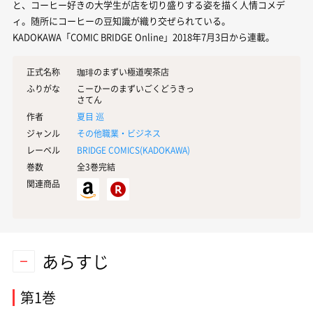
と、コーヒー好きの大学生が店を切り盛りする姿を描く人情コメデ
ィ。随所にコーヒーの豆知識が織り交ぜられている。
KADOKAWA「COMIC BRIDGE Online」2018年7月3日から連載。
正式名称
珈琲のまずい極道喫茶店
ふりがな
こーひーのまずいごくどうきっ
さてん
作者
夏目 巡
ジャンル
その他職業・ビジネス
レーベル
BRIDGE COMICS(
KADOKAWA
)
巻数
全3巻完結
関連商品
あらすじ
第1巻