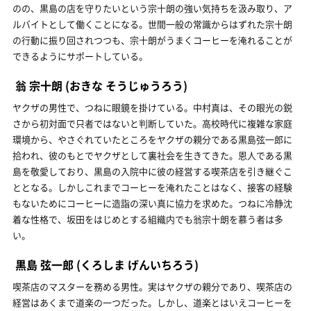
のの、黒島の店を守りたいという宗十朗の強い気持ちを汲み取り、ア
ルバイトとして働くことになる。世間一般の常識からはずれた宗十朗
の行動に振り回されつつも、宗十朗がうまくコーヒーを淹れることが
できるようにサポートしている。
翁 宗十朗
(おきな そうじゅうろう)
ヤクザの男性で、つねに眼鏡を掛けている。中村真は、その眼光の鋭
さから初対面で只者ではないと判断していた。高校時代に複雑な家庭
環境から、やさぐれていたところをヤクザの親分である黒島弦一郎に
拾われ、彼のもとでヤクザとして裏社会を生きてきた。恩人である黒
島を敬愛しており、黒島の入院中に彼の経営する喫茶店を引き継ぐこ
ととなる。しかしこれまでコーヒーを淹れたことはなく、接客の経験
もないためにコーヒーに造詣の深い真に協力を求めた。つねに冷静沈
着な性格で、坂田をはじめとする組織内でも翁宗十朗を慕う者は多
い。
黒島 弦一郎
(くろしま げんいちろう)
喫茶店のマスターを務める男性。実はヤクザの親分であり、喫茶店の
経営はあくまで道楽の一つだった。しかし、道楽とはいえコーヒーを