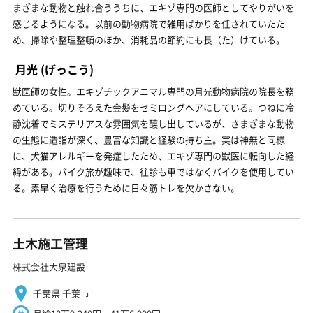
まざまな動物と触れ合ううちに、エキゾ専門の医師としてやりがいを
感じるようになる。以前の動物病院で雑用ばかりを任されていたた
め、掃除や整理整頓のほか、消耗品の節約にも長（た）けている。
月光
(げっこう)
獣医師の女性。エキゾチックアニマル専門の月光動物病院の院長を務
めている。切りそろえた金髪をセミロングヘアにしている。つねに冷
静沈着でミステリアスな雰囲気を醸し出しているが、さまざまな動物
の生態に造詣が深く、豊富な知識と経験の持ち主。実は神無と同様
に、犬猫アレルギーを発症したため、エキゾ専門の獣医に転向した経
緯がある。バイク旅が趣味で、往診も車ではなくバイクを使用してい
る。素早く治療を行うために日々筋トレを欠かさない。
土木施工管理
株式会社大泉建設
千葉県 千葉市