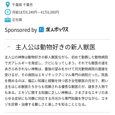
千葉県 千葉市
月給18万9,240円～41万6,000円
正社員
Sponsored by
主人公は動物好きの新人獣医
主人公の神無は動物好きの新人獣医ながら、初めて勤務した動物病院
で犬アレルギーを発症し、クビになってしまう。それでも獣医の道を
あきらめきれない神無は、最後の望みをかけて月光動物病院の面接を
受けるが、その病院はエキゾチックアニマル専門の病院だった。院長
を務めるのは、幅広い知識と経験を持つ若き女性獣医の月光で、飼い
主をはじめ獣医たちからも信頼される優秀な獣医だが、謎多き人物で
もある。エキゾに関する知識に乏しい神無は、さまざまなエキゾのあ
らゆる症状にも冷静に対応する月光から専門知識を学びながら、エキ
ゾを診察・治療する難しさと楽しさを知ることとなる。