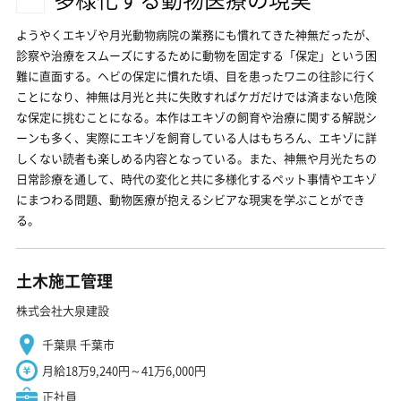
ようやくエキゾや月光動物病院の業務にも慣れてきた神無だったが、
診察や治療をスムーズにするために動物を固定する「保定」という困
難に直面する。ヘビの保定に慣れた頃、目を患ったワニの往診に行く
ことになり、神無は月光と共に失敗すればケガだけでは済まない危険
な保定に挑むことになる。本作はエキゾの飼育や治療に関する解説シ
ーンも多く、実際にエキゾを飼育している人はもちろん、エキゾに詳
しくない読者も楽しめる内容となっている。また、神無や月光たちの
日常診療を通して、時代の変化と共に多様化するペット事情やエキゾ
にまつわる問題、動物医療が抱えるシビアな現実を学ぶことができ
る。
土木施工管理
株式会社大泉建設
千葉県 千葉市
月給18万9,240円～41万6,000円
正社員