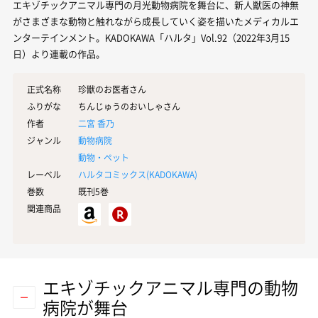
エキゾチックアニマル専門の月光動物病院を舞台に、新人獣医の神無
がさまざまな動物と触れながら成長していく姿を描いたメディカルエ
ンターテインメント。KADOKAWA「ハルタ」Vol.92（2022年3月15
日）より連載の作品。
正式名称
珍獣のお医者さん
ふりがな
ちんじゅうのおいしゃさん
作者
二宮 香乃
ジャンル
動物病院
動物・ペット
レーベル
ハルタコミックス(
KADOKAWA
)
巻数
既刊5巻
関連商品
エキゾチックアニマル専門の動物
病院が舞台