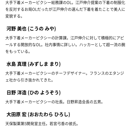
大手下着メーカーピクシー総務課のOL。江戸伸介提案の下着の制服化
を反対するお局OLだったが江戸伸介の選んだ下着を着たことで美人に
変貌する。
河野 美也
(こうの みや)
大手下着メーカーピクシーの計算課。江戸伸介に対して積極的にアピ
ールする開放的なOL。社内事情に詳しい。ハッカーとして超一流の腕
をもっている。
水島 真理
(みずしま まり)
大手下着メーカーピクシーのチーフデザイナー。フランスのエタンジ
ェ社から引き抜かれてきた。
日野 洋造
(ひの ようぞう)
大手下着メーカーピクシーの社長。日野昇造会長の五男。
大田原 宏
(おおたわら ひろし)
天保製薬第5開発室主任。若宮弓香の彼氏。