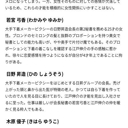
メロになってしまう。一方、女性そのものに対しての感情が欠落して
いるため、これらの才能を積極的に女性関係にいかすことはない。
若宮 弓香
(わかみや ゆみか)
大手下着メーカーピクシーの日野昇造会長の第2秘書を務める25才の女
性。ブロンドのセミロングの髪と抜群のプロポーションを持つ美女で
秘書としての能力も高いが、やや奥手で片付け魔でもある。そのプロ
ポーションと下着の着こなしを確認する江戸伸介の手の感触に惹か
れ、徐々に恋愛感情を持つようになるが自分が4才年上であることに拘
りがある。
日野 昇造
(ひの しょうぞう)
大手下着メーカーピクシーをはじめとする日昇グループの会長。禿げ
上がった頭と鼻から出た髭が特徴の老人。かつては自ら下着を作って
いたので人を見る目に長けており、江戸伸介の才能を見出し入社させ
るに至った。仕事は厳しいが会長秘書の若宮弓香と江戸伸介の仲を暖
かく見る粋人でもある。
木原 優子
(きはら ゆうこ)