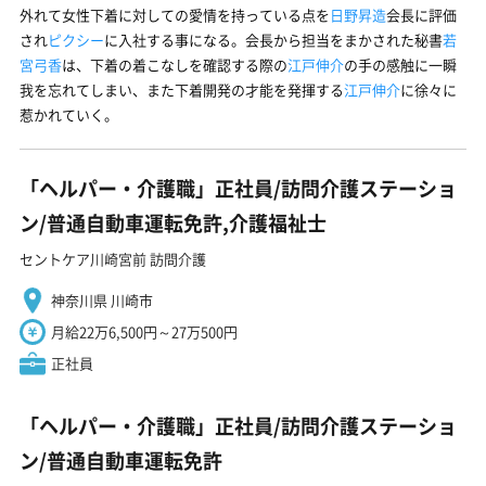
外れて女性下着に対しての愛情を持っている点を
日野昇造
会長に評価
され
ピクシー
に入社する事になる。会長から担当をまかされた秘書
若
宮弓香
は、下着の着こなしを確認する際の
江戸伸介
の手の感触に一瞬
我を忘れてしまい、また下着開発の才能を発揮する
江戸伸介
に徐々に
惹かれていく。
「ヘルパー・介護職」正社員/訪問介護ステーショ
ン/普通自動車運転免許,介護福祉士
セントケア川崎宮前 訪問介護
神奈川県 川崎市
月給22万6,500円～27万500円
正社員
「ヘルパー・介護職」正社員/訪問介護ステーショ
ン/普通自動車運転免許