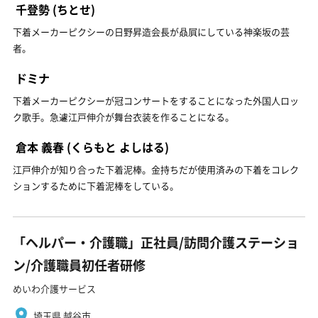
千登勢
(ちとせ)
下着メーカーピクシーの日野昇造会長が贔屓にしている神楽坂の芸
者。
ドミナ
下着メーカーピクシーが冠コンサートをすることになった外国人ロッ
ク歌手。急遽江戸伸介が舞台衣装を作ることになる。
倉本 義春
(くらもと よしはる)
江戸伸介が知り合った下着泥棒。金持ちだが使用済みの下着をコレク
ションするために下着泥棒をしている。
「ヘルパー・介護職」正社員/訪問介護ステーショ
ン/介護職員初任者研修
めいわ介護サービス
埼玉県 越谷市