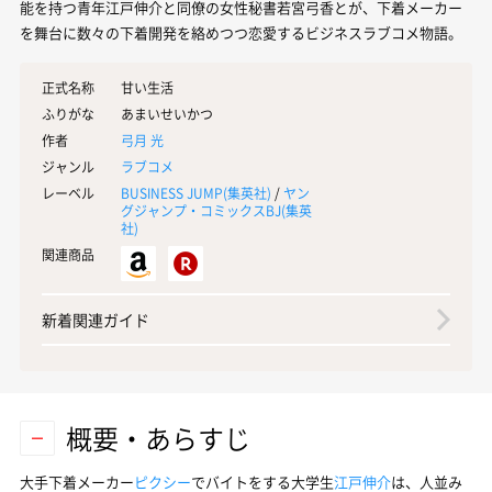
能を持つ青年江戸伸介と同僚の女性秘書若宮弓香とが、下着メーカー
を舞台に数々の下着開発を絡めつつ恋愛するビジネスラブコメ物語。
正式名称
甘い生活
ふりがな
あまいせいかつ
作者
弓月 光
ジャンル
ラブコメ
レーベル
BUSINESS JUMP(
集英社
)
/
ヤン
グジャンプ・コミックスBJ(
集英
社
)
関連商品
新着関連ガイド
概要・あらすじ
大手下着メーカー
ピクシー
でバイトをする大学生
江戸伸介
は、人並み