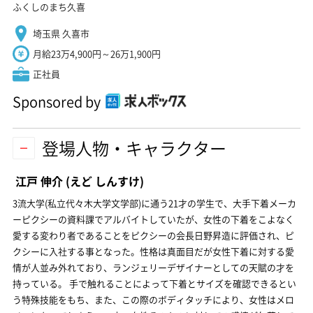
ふくしのまち久喜
埼玉県 久喜市
月給23万4,900円～26万1,900円
正社員
Sponsored by
登場人物・キャラクター
江戸 伸介
(えど しんすけ)
3流大学(私立代々木大学文学部)に通う21才の学生で、大手下着メーカ
ーピクシーの資料課でアルバイトしていたが、女性の下着をこよなく
愛する変わり者であることをピクシーの会長日野昇造に評価され、ピ
クシーに入社する事となった。性格は真面目だが女性下着に対する愛
情が人並み外れており、ランジェリーデザイナーとしての天賦の才を
持っている。 手で触れることによって下着とサイズを確認できるとい
う特殊技能をもち、また、この際のボディタッチにより、女性はメロ