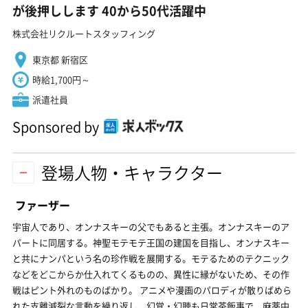
が後押しします 40から50代活躍中
株式会社リクルートスタッフィング
東京都 新宿区
時給1,700円～
派遣社員
Sponsored by
登場人物・キャラクター
ファーザー
宇宙人であり、オンナスキーの父でもあると主張。オンナスキーのア
パートに同居する。神聖モテモテ王国の建国を目指し、オンナスキー
と共にナンパという名の珍作戦を展開する。モテるためのテクニック
などをどこからか仕入れてくるものの、異性に縁がないため、その作
戦はピント外れのものばかり。 アニメや漫画のパロディが散りばめら
れた支離滅裂な言動を繰り返し、幻覚・幻聴も日常茶飯事で、麻薬中