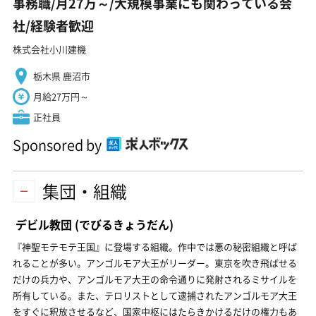
事務職/月27万～/大規模事業にも関わっている会
社/経験者歓迎
株式会社小川建機
栃木県 鹿沼市
月給27万円～
正社員
Sponsored by
集団・組織
デビル教団
(でびるきょうだん)
『神聖モテモテ王国』に登場する組織。作中では悪の秘密組織と呼ば
れることが多い。アンゴルモア大王がリーダー。東京を吹き飛ばせる
だけの兵力や、アンゴルモア大王の命令通りに発射されるミサイルを
所有している。また、テロリストとして逮捕されたアンゴルモア大王
をすぐに釈放させるなど、国家中枢にはたらきかけるだけの権力もあ