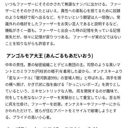
いつもファーザーにそそのかされて無謀なナンパに出かける。 ファー
ザーにそそのかされたとはいえ、異性への羞恥心を捨てるために奴隷
のような格好で街へ出るなど、モテたいという願望は人一倍強い。常
識外れの格好をしたファーザーをお笑い芸人であると説明するなど、
機転がきく一面も。ファーザーと出会った時の記憶を失っている記憶
喪失だが、徐々に記憶が戻りつつある。 ファーザーが実の父ではない
ことを知りながらも許容する。
アンゴルモア大王
(あんごるもあだいおう)
中年の男性。悪の秘密組織ことデビル教団の主。司祭のような黒いマ
ントとカミラフカ(円柱状の帽子)を着用した姿から、オンナスキーより
「変なメーテル(『銀河鉄道999』の登場人物)」と呼ばれる。両手を頭
の横へ掲げ、かぎ爪状に指を曲げる「かっこいいポーズ」を誇りとし
ているという、エキセントリックな人物。 罠を開発するのが趣味で、
何をしても死なないファーザーを実験台として重宝している。至る所
に罠を仕掛け、ファーザーを妨害。オンナスキーやファーザーにから
かわれただけで、彼らが住むアパートをミサイルで破壊しようとす
る、プライドの高い小心者。