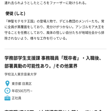
連れ去られようとしたところをファーザーに助けられる。
使徒
(しと)
『神聖モテモテ王国』の登場人物で、デビル教団のメンバーたち。常
に全員が黒覆面をしており、見分けがつかない。アンゴルモア大王を
守ることを任務としており、風体の怪しい自分たちが地域社会から排
除されないよう、様々な工作を行っている。
学務部学生支援課 事務職員「既卒者」・入職後、
部署異動の可能性あり。/その他業界
学校法人東京音楽大学
東京都 目黒区
年収500万円～
正社員