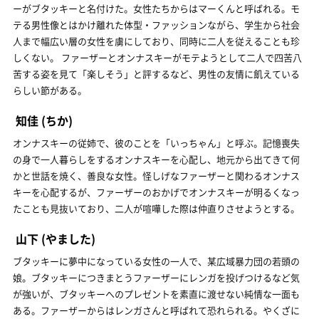
ーがブタッキーと名付けた。女性たちからはマーくんと呼ばれる。モ
テる男性像とはかけ離れた体型・ファッションながら、学生から社会
人まで幅広い層の女性を虜にしており、同時に二人を従えることも珍
しくない。 ファーザーとオンナスキーがモテようとして二人で四苦八
苦する姿を見て「楽しそう」と評するなど、男性の友情に飢えている
らしい節がある。
知佳
(ちか)
オンナスキーの従姉で、彼のことを「いっちゃん」と呼ぶ。記憶喪失
の身で一人暮らしをするオンナスキーを心配し、地元から出てきて何
かと世話を焼く、善良な女性。怪しげなファーザーと関わるオンナス
キーを心配するが、ファーザーのおかげでオンナスキーが明るくなっ
たことも見抜いており、二人が喧嘩した際は仲直りさせようとする。
山下
(やました)
ブタッキーに夢中になっている女性の一人で、某広域暴力団の若頭の
娘。ブタッキーにつきまとうファーザーにレンガを投げつけるなど気
が強いが、ブタッキーへのプレゼントを素直に渡せない純情な一面も
ある。ファーザーからはレンガさんと呼ばれて恐れられる。やくざに