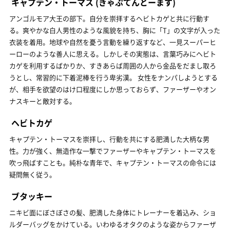
キャプテン・トーマス
(きゃぷてんとーます)
アンゴルモア大王の部下。自分を崇拝するヘビトカゲと共に行動す
る。爽やかな白人男性のような風貌を持ち、胸に「T」の文字が入った
衣装を着用。地球や自然を憂う言動を繰り返すなど、一見スーパーヒ
ーローのような善人に思える。しかしその実態は、言葉巧みにヘビト
カゲを利用するばかりか、すきあらば周囲の人から金品をだまし取ろ
うとし、常習的に下着泥棒を行う卑劣漢。 女性をナンパしようとする
が、相手を欲望のはけ口程度にしか思っておらず、ファーザーやオン
ナスキーと敵対する。
ヘビトカゲ
キャプテン・トーマスを崇拝し、行動を共にする肥満した大柄な男
性。力が強く、無造作な一撃でファーザーやキャプテン・トーマスを
吹っ飛ばすことも。純朴な青年で、キャプテン・トーマスの命令には
疑問無く従う。
ブタッキー
ニキビ面にぼさぼさの髪、肥満した身体にトレーナーを着込み、ショ
ルダーバッグをかけている。いわゆるオタクのような姿からファーザ