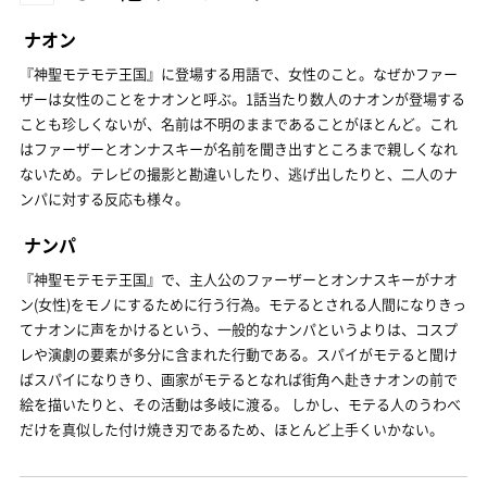
ナオン
『神聖モテモテ王国』に登場する用語で、女性のこと。なぜかファー
ザーは女性のことをナオンと呼ぶ。1話当たり数人のナオンが登場する
ことも珍しくないが、名前は不明のままであることがほとんど。これ
はファーザーとオンナスキーが名前を聞き出すところまで親しくなれ
ないため。テレビの撮影と勘違いしたり、逃げ出したりと、二人のナ
ンパに対する反応も様々。
ナンパ
『神聖モテモテ王国』で、主人公のファーザーとオンナスキーがナオ
ン(女性)をモノにするために行う行為。モテるとされる人間になりきっ
てナオンに声をかけるという、一般的なナンパというよりは、コスプ
レや演劇の要素が多分に含まれた行動である。スパイがモテると聞け
ばスパイになりきり、画家がモテるとなれば街角へ赴きナオンの前で
絵を描いたりと、その活動は多岐に渡る。 しかし、モテる人のうわべ
だけを真似した付け焼き刃であるため、ほとんど上手くいかない。