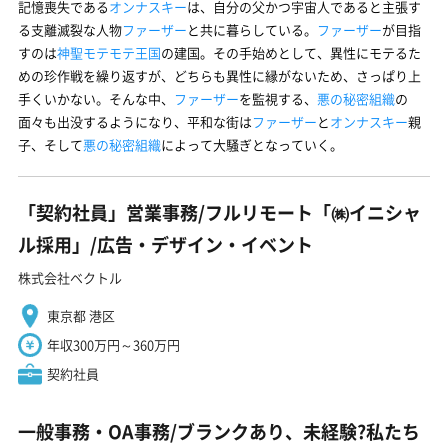
記憶喪失である
オンナスキー
は、自分の父かつ宇宙人であると主張す
る支離滅裂な人物
ファーザー
と共に暮らしている。
ファーザー
が目指
すのは
神聖モテモテ王国
の建国。その手始めとして、異性にモテるた
めの珍作戦を繰り返すが、どちらも異性に縁がないため、さっぱり上
手くいかない。そんな中、
ファーザー
を監視する、
悪の秘密組織
の
面々も出没するようになり、平和な街は
ファーザー
と
オンナスキー
親
子、そして
悪の秘密組織
によって大騒ぎとなっていく。
「契約社員」営業事務/フルリモート「㈱イニシャ
ル採用」/広告・デザイン・イベント
株式会社ベクトル
東京都 港区
年収300万円～360万円
契約社員
一般事務・OA事務/ブランクあり、未経験?私たち