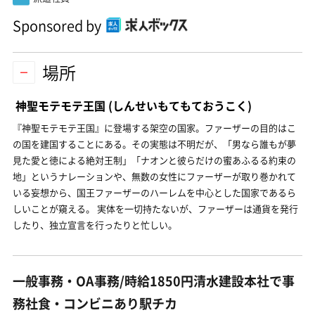
Sponsored by
場所
神聖モテモテ王国
(しんせいもてもておうこく)
『神聖モテモテ王国』に登場する架空の国家。ファーザーの目的はこ
の国を建国することにある。その実態は不明だが、「男なら誰もが夢
見た愛と徳による絶対王制」「ナオンと彼らだけの蜜あふるる約束の
地」というナレーションや、無数の女性にファーザーが取り巻かれて
いる妄想から、国王ファーザーのハーレムを中心とした国家であるら
しいことが窺える。 実体を一切持たないが、ファーザーは通貨を発行
したり、独立宣言を行ったりと忙しい。
一般事務・OA事務/時給1850円清水建設本社で事
務社食・コンビニあり駅チカ