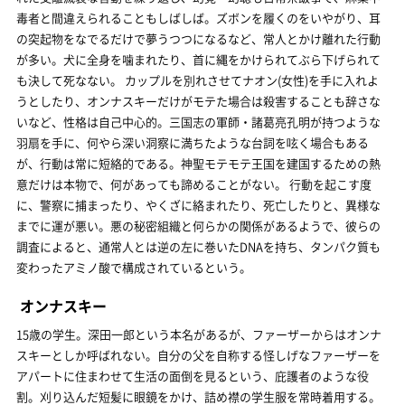
毒者と間違えられることもしばしば。ズボンを履くのをいやがり、耳
の突起物をなでるだけで夢うつつになるなど、常人とかけ離れた行動
が多い。犬に全身を噛まれたり、首に縄をかけられてぶら下げられて
も決して死なない。 カップルを別れさせてナオン(女性)を手に入れよ
うとしたり、オンナスキーだけがモテた場合は殺害することも辞さな
いなど、性格は自己中心的。三国志の軍師・諸葛亮孔明が持つような
羽扇を手に、何やら深い洞察に満ちたような台詞を呟く場合もある
が、行動は常に短絡的である。神聖モテモテ王国を建国するための熱
意だけは本物で、何があっても諦めることがない。 行動を起こす度
に、警察に捕まったり、やくざに絡まれたり、死亡したりと、異様な
までに運が悪い。悪の秘密組織と何らかの関係があるようで、彼らの
調査によると、通常人とは逆の左に巻いたDNAを持ち、タンパク質も
変わったアミノ酸で構成されているという。
オンナスキー
15歳の学生。深田一郎という本名があるが、ファーザーからはオンナ
スキーとしか呼ばれない。自分の父を自称する怪しげなファーザーを
アパートに住まわせて生活の面倒を見るという、庇護者のような役
割。刈り込んだ短髪に眼鏡をかけ、詰め襟の学生服を常時着用する。