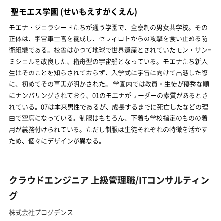
聖モエス学園
(せいもえすがくえん)
モエナ・ジェラシードたちが通う学園で、全寮制の男女共学校。その
正体は、宇宙軍士官を養成し、セフィロトからの攻撃を食い止める防
衛組織である。校舎はかつて地球で世界遺産とされていたモン・サン=
ミシェルを改良した、箱舟型の宇宙船となっている。モエナたち新入
生はそのことを知らされておらず、入学式に宇宙に向けて出港した際
に、初めてその事実が明かされた。 学園内では教員・生徒が優秀な順
にナンバリングされており、01のモエナがリーダーの素質があるとさ
れている。07は本来男性であるが、成長するまでに死亡したなどの理
由で空席になっている。制服はもちろん、下着も学校指定のものの着
用が義務付けられている。ただし制服は生徒それぞれの特徴を活かす
ため、個々にデザインが異なる。
クラウドエンジニア 上級管理職/ITコンサルティン
グ
株式会社プログデンス