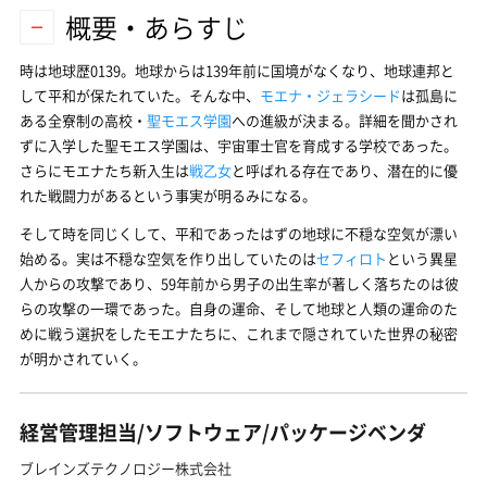
概要・あらすじ
時は地球歴0139。地球からは139年前に国境がなくなり、地球連邦と
して平和が保たれていた。そんな中、
モエナ・ジェラシード
は孤島に
ある全寮制の高校・
聖モエス学園
への進級が決まる。詳細を聞かされ
ずに入学した聖モエス学園は、宇宙軍士官を育成する学校であった。
さらにモエナたち新入生は
戦乙女
と呼ばれる存在であり、潜在的に優
れた戦闘力があるという事実が明るみになる。
そして時を同じくして、平和であったはずの地球に不穏な空気が漂い
始める。実は不穏な空気を作り出していたのは
セフィロト
という異星
人からの攻撃であり、59年前から男子の出生率が著しく落ちたのは彼
らの攻撃の一環であった。自身の運命、そして地球と人類の運命のた
めに戦う選択をしたモエナたちに、これまで隠されていた世界の秘密
が明かされていく。
経営管理担当/ソフトウェア/パッケージベンダ
ブレインズテクノロジー株式会社