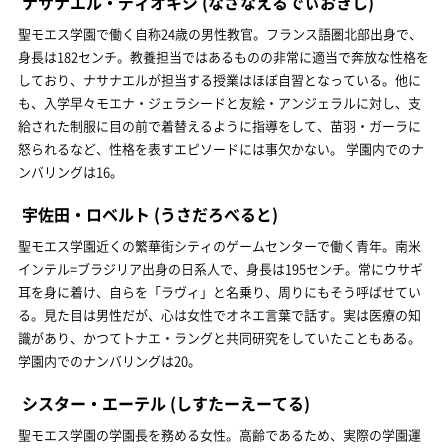
ナサナエル・ディオキシ
(なさなえるでぃおきし)
聖モエス学園で働く自称24歳の男性教官。フランス語圏北部出身で、
身長は182センチ。教養担当ではあるものの非常に適当で奔放な性格を
しており、ナサナエルが担当する授業はほぼ自習となっている。他に
も、入学早々モエナ・ジェラシードと友絵・アンジェラルに対し、支
給された制服に目の前で着替えるように指導をして、苗羽・ガーラに
怒られるなど、性格を表すエピソードには事欠かない。 学園内でのナ
ンバリングは16。
宇佐田・ロベルト
(うさだろべると)
聖モエス学園近くの繁華街シティのゲームセンターで働く青年。南米
インテル=ブラジリア出身の日系人で、身長は195センチ。常にウサギ
耳を身に着け、自らを「ラヴィ」と名乗り、周りにもそう呼ばせてい
る。見た目は男性だが、心は女性でオネエ言葉で話す。実は医療の知
識があり、かつてトナエ・ラングと共同研究をしていたこともある。
学園内でのナンバリングは20。
シスター・エーテル
(しすたーえーてる)
聖モエス学園の学園長を務める女性。高齢であるため、実際の学園運