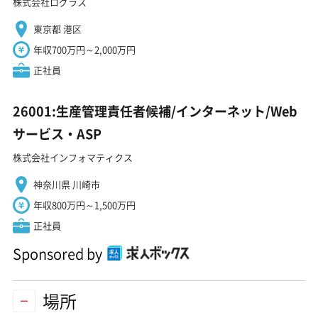
株式会社ログラス
東京都 港区
年収700万円～2,000万円
正社員
26001:生産管理責任者候補/インターネット/Web
サービス・ASP
株式会社インフォマティクス
神奈川県 川崎市
年収800万円～1,500万円
正社員
Sponsored by
場所