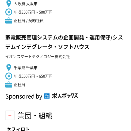
大阪府 大阪市
年収350万円～500万円
正社員 / 契約社員
家電販売管理システムの企画開発・運用保守/シス
テムインテグレータ・ソフトハウス
イオンスマートテクノロジー株式会社
千葉県 千葉市
年収550万円～650万円
正社員
Sponsored by
集団・組織
セフィロト