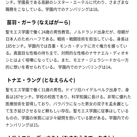
ンチ。学園長である高齢のシスター・エーテルに代わり、さまざまな
職務をこなしている。学園内でのナンバリングは18。
苗羽・ガーラ
(なえばがーら)
聖モエス学園で働く24歳の男性教官。ノルドランド出身だが、母親が
日本人のためハーフである。戦術・戦闘技術を担当している。身長は
185センチ。学園内では百重・モンカ・ボッテに次ぐ権力を握ってい
る。真面目な性格の持ち主で、対照的な性格のナサナエル・ディオキ
シとはよく喧嘩になっている。また、モエナ・ジェラシードから一方
的に想いを寄せられている。 学園内でのナンバリングは14。
トナエ・ラング
(となえらんぐ)
聖モエス学園で働く31歳の男性。ドイツ旧ハイデルベルク出身で、身
長は187センチ。学校の校医であり、科学知識に長ける。非常に優れた
医療技術を習得しており、バラバラになった男女の双子を孟永麗とし
て生き延びさせるなど頼もしい存在。聖モエス学園に従事はしている
ものの、学園の体質には少々疑問を抱いている節がある。学園内での
ナンバリングは15。