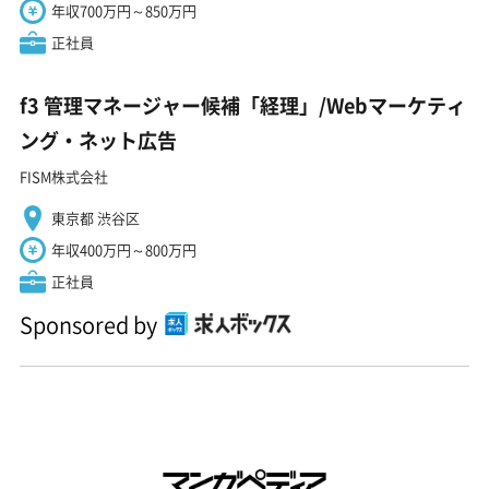
年収700万円～850万円
正社員
f3 管理マネージャー候補「経理」/Webマーケティ
ング・ネット広告
FISM株式会社
東京都 渋谷区
年収400万円～800万円
正社員
Sponsored by