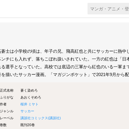
高蒼士は小学校の頃は、年子の兄、飛高紅也と共にサッカーに熱中
ベンチにも入れず、落ちこぼれ扱いされていた。一方の紅也は「日
れる選手となっていた。高校では底辺の三軍から紅也のいる一軍ま
姿を描いたサッカー漫画。「マガジンポケット」で2021年9月から
正式名称
蒼く染めろ
ふりがな
あおくそめろ
作者
桜井 ミヤト
ジャンル
サッカー
レーベル
講談社コミックス(
講談社
)
巻数
既刊20巻