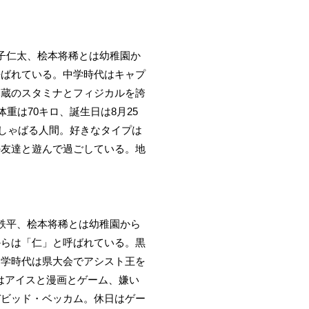
子仁太、桧本将稀とは幼稚園か
呼ばれている。中学時代はキャプ
尽蔵のスタミナとフィジカルを誇
重は70キロ、誕生日は8月25
しゃばる人間。好きなタイプは
の友達と遊んで過ごしている。地
鉄平、桧本将稀とは幼稚園から
からは「仁」と呼ばれている。黒
中学時代は県大会でアシスト王を
のはアイスと漫画とゲーム、嫌い
デビッド・ベッカム。休日はゲー