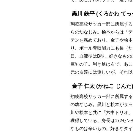
黒川 鉄平
(くろかわ てっ
翔凌高校サッカー部に所属する
らの幼なじみ。桧本からは「テ
テンを務めており、金子や桧本
り、ボール奪取能力にも長（た
日、血液型はB型。好きなもの
巨乳の子。利き足は右で、あこ
元の友達には優しいが、それ以
金子 仁太
(かねこ じんた
翔凌高校サッカー部に所属する
の幼なじみ。黒川と桧本がサッ
川や桧本と共に「六中トリオ」
獲得している。身長は172セ
なものは辛いもの。好きなタイ