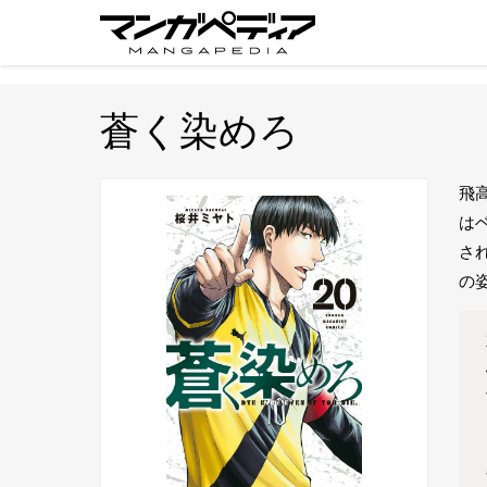
蒼く染めろ
飛
は
さ
の