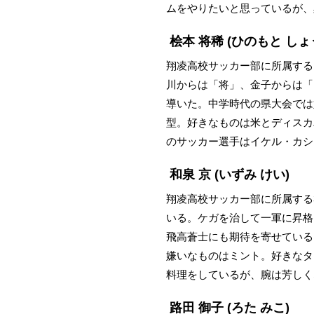
ムをやりたいと思っているが、
桧本 将稀
(ひのもと しょ
翔凌高校サッカー部に所属する
川からは「将」、金子からは「
導いた。中学時代の県大会では好
型。好きなものは米とディスカ
のサッカー選手はイケル・カシ
和泉 京
(いずみ けい)
翔凌高校サッカー部に所属する
いる。ケガを治して一軍に昇格
飛高蒼士にも期待を寄せている。
嫌いなものはミント。好きなタ
料理をしているが、腕は芳しく
路田 御子
(ろた みこ)