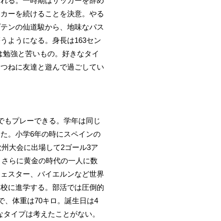
ぼれる。一時期はサッカーを辞め
ッカーを続けることを決意。やる
プテンの仙道駿から、地味なパス
ようになる。身長は163セン
のは勉強と苦いもの。好きなタイ
はつねに友達と遊んで過ごしてい
でもプレーできる。学年は同じ
た。小学6年の時にスペインの
州大会に出場して2ゴール3ア
、さらに黄金の時代の一人に数
チェスター、バイエルンなど世界
高校に進学する。部活では圧倒的
、体重は70キロ。誕生日は4
なタイプは考えたことがない。