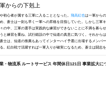
軍からの下剋上
や初心者が属する三軍に入ることとなった。
飛高紅也
は一軍から
め、蒼士は一刻も早く一軍への昇格を目指していた。しかし三軍
々の中、三軍の選手は実践的な練習ができないことに不満を募ら
うと練習を重ね、試行錯誤の中で仙道の真意に気づく。それから
蒼士は、仙道の推薦もあってインターハイ予選に出場するメンバ
る。紅白戦で活躍すれば一軍入りが確実になるため、蒼士は闘志
業・物流系 ルートサービス 年間休日121日 事業拡大