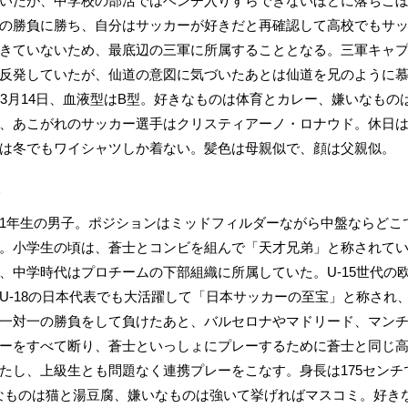
いたが、中学校の部活ではベンチ入りすらできないほどに落ちこ
の勝負に勝ち、自分はサッカーが好きだと再確認して高校でもサ
きていないため、最底辺の三軍に所属することとなる。三軍キャ
反発していたが、仙道の意図に気づいたあとは仙道を兄のように慕う
は3月14日、血液型はB型。好きなものは体育とカレー、嫌いなも
、あこがれのサッカー選手はクリスティアーノ・ロナウド。休日
は冬でもワイシャツしか着ない。髪色は母親似で、顔は父親似。
)
1年生の男子。ポジションはミッドフィルダーながら中盤ならどこ
。小学生の頃は、蒼士とコンビを組んで「天才兄弟」と称されてい
、中学時代はプロチームの下部組織に所属していた。U-15世代の欧
U-18の日本代表でも大活躍して「日本サッカーの至宝」と称され
一対一の勝負をして負けたあと、バルセロナやマドリード、マン
ーをすべて断り、蒼士といっしょにプレーするために蒼士と同じ
たし、上級生とも問題なく連携プレーをこなす。身長は175センチで
きなものは猫と湯豆腐、嫌いなものは強いて挙げればマスコミ。好き