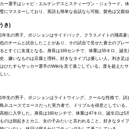
カー選手はシャビ・エルナンデスとスティーヴン・ジェラード。
璧にマスターしており、英語も簡単な会話なら可能。髪色は父親
うき)
1年生の男子。ポジションはサイドバック。クラスメイトの飛高蒼
也のチームと試合したことがあり、その試合で見せた蒼士のプレ
とすぐに友達となる。身長は165センチで、体重は55キロ、誕生日
史、嫌いなものは豆腐と理科。好きなタイプは優しい人。利き足
はひたすらサッカー選手のWikiを見て過ごしている。度を超えた
しい。
1年生の男子。ポジションはライトウイング。クールな性格で、試
島Jr.ユースでエースだった実力者で、ドリブルを得意としている
校に入学した。身長は160センチで、体重は47キロ。誕生日は5
ものは朝起きとカニ、女の子みたいと言われること。好きなタイ
特にいない。休日は寝るかリフティングをして過ごしている。