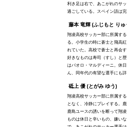
利き足は右で、あこがれのサッ
過ごしている。スペイン語は完
藤本 竜輝
(ふじもと りゅ
翔凌高校サッカー部に所属する
る。小学生の時に蒼士と飛高紅
れていた。高校で蒼士と再会する
好きなものは寿司（すし）と歴
はパオロ・マルディーニ。休日
ん、同年代の有望な選手にも詳
砥上 優
(とがみ ゆう)
翔凌高校サッカー部に所属する
となく、冷静にプレイする。鹿
鹿島ユースの誘いを断って翔凌高
ものは休日と辛いもの、嫌いな
で、あこがれのサッカー選手は