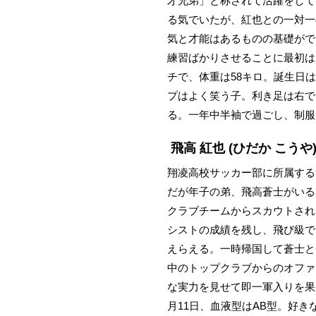
才兄弟」と称されて活躍をして
る気でいたが、紅也との一対一
気と才能はあるものの基礎がで
練習ばかりさせることに最初は
チで、体重は58キロ。誕生日
プはよく笑う子。利き足は右で
る。一年中半袖で過ごし、制服
飛高 紅也
(ひだか こうや
翔凌高校サッカー部に所属する
だが年子の弟、飛高蒼士がいる
クラブチームからスカウトされ
シストの成績を残し、飛び級で
えらえる。一時帰国して蒼士と
中のトップクラブからのオファ
な実力を見せて即一軍入りを果
月11日、血液型はAB型。好