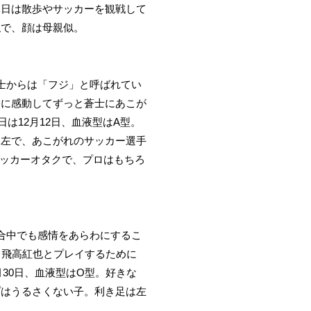
休日は散歩やサッカーを観戦して
似で、顔は母親似。
士からは「フジ」と呼ばれてい
ーに感動してずっと蒼士にあこが
は12月12日、血液型はA型。
は左で、あこがれのサッカー選手
サッカーオタクで、プロはもちろ
合中でも感情をあらわにするこ
。飛高紅也とプレイするために
月30日、血液型はO型。好きな
プはうるさくない子。利き足は左