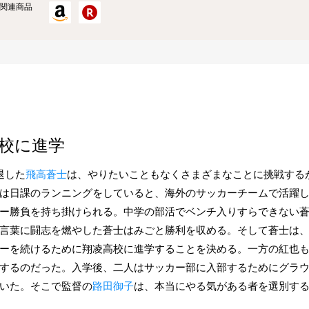
関連商品
校に進学
退した
飛高蒼士
は、やりたいこともなくさまざまなことに挑戦する
は日課のランニングをしていると、海外のサッカーチームで活躍
ー勝負を持ち掛けられる。中学の部活でベンチ入りすらできない
言葉に闘志を燃やした蒼士はみごと勝利を収める。そして蒼士は
ーを続けるために翔凌高校に進学することを決める。一方の紅也
するのだった。入学後、二人はサッカー部に入部するためにグラ
いた。そこで監督の
路田御子
は、本当にやる気がある者を選別す