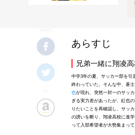
SHARE
あらすじ
兄弟一緒に翔凌高
中学3年の夏、サッカー部を引
終わっていた。そんな中、蒼士
EC
也
が現れ、突然一対一のサッカ
ぎる実力差があったが、紅也の
りたいことを再確認し、サッカ
の誘いを断り、翔凌高校に進学
って入部希望者が大勢集まって