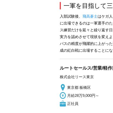
一軍を目指して三
入部試験後、
飛高蒼士
はケガ人
に出場できるのは一軍選手のた
ス練習だけを延々と繰り返す日
実力を認めさせて現状を変えよ
パスの精度が飛躍的に上がった
成の紅白戦に出場することにな
ルートセールス/営業/軽作
株式会社リース東京
東京都 板橋区
月給28万9,000円～
正社員