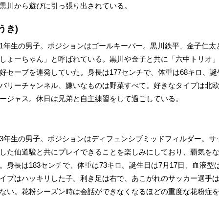
黒川から遊びに引っ張り出されている。
うき)
1年生の男子。ポジションはゴールキーパー。黒川鉄平、金子仁太
しょーちゃん」と呼ばれている。黒川や金子と共に「六中トリオ
セーブを連発していた。身長は177センチで、体重は68キロ、誕生
バリーチャンネル、嫌いなものは野菜すべて。好きなタイプは北
ージャス。休日は兄弟と自主練習をして過ごしている。
3年生の男子。ポジションはディフェンシブミッドフィルダー。サ
した仙道駿と共にプレイできることを楽しみにしており、覇気を
身長は183センチで、体重は73キロ。誕生日は7月17日、血液型
イプはハッキリした子。利き足は右で、あこがれのサッカー選手
ない。花粉シーズン時は会話ができなくなるほどの重度な花粉症