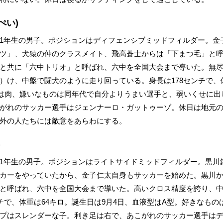
ぺい)
1年生の男子。ポジションはディフェンシブミッドフィルダー。金
ツ」、犬猿の仲のクラスメイト、飛高蒼士からは「下まつ毛」と
と共に「六中トリオ」と呼ばれ、六中を全国大会まで導いた。無
）け、中盤で闘犬のように走り回っている。身長は178センチで、体
は肉、嫌いなものは同年代で自分よりうまい選手と、弱いくせに出
がれのサッカー選手はジェンナーロ・ガットゥーゾ。休日は地元
外の人たちには敵意をあらわにする。
)
1年生の男子。ポジションはライトサイドミッドフィルダー。黒川
カーをやっていたから、金子仁太自身もサッカーを始めた。黒川
と呼ばれ、六中を全国大会まで導いた。高いクロス精度を誇り、
ンチで、体重は64キロ。誕生日は9月4日、血液型はA型。好きなも
プはスレンダーな子。利き足は右で、あこがれのサッカー選手は