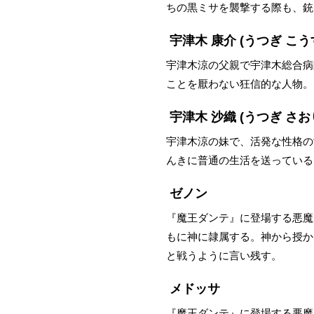
ちの黒ミサを襲撃する際も、銃
宇津木 康介
(うつぎ こう
宇津木涼の父親で宇津木総合病
ことを厭わない狂信的な人物。
宇津木 沙織
(うつぎ さお
宇津木涼の妹で、活発な性格の
んきに普通の生活を送っている
ゼノン
『魔王ダンテ』に登場する悪魔
もに神に隷属する。神から授か
と戦うように言い残す。
メドッサ
『魔王ダンテ』に登場する悪魔