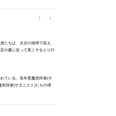
成員たちは、太古の地球で栄え、
予言の書に従って黒ミサをとり行
れている。長年悪魔崇拝者(サ
崇拝者(サタニスト)たちの増