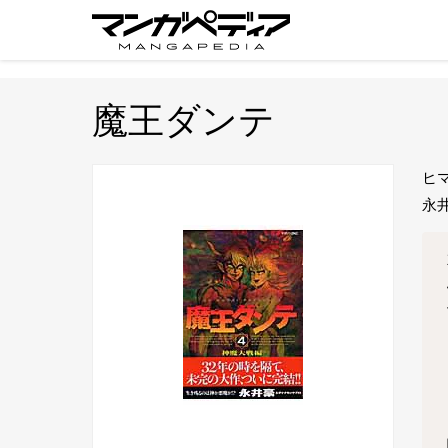
魔王ダンテ
ヒ
永