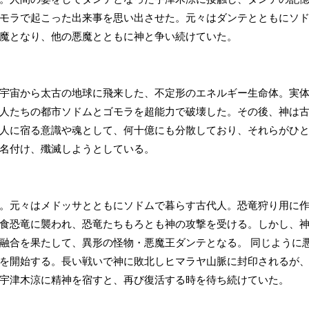
モラで起こった出来事を思い出させた。元々はダンテとともにソ
魔となり、他の悪魔とともに神と争い続けていた。
宇宙から太古の地球に飛来した、不定形のエネルギー生命体。実
人たちの都市ソドムとゴモラを超能力で破壊した。その後、神は
人に宿る意識や魂として、何十億にも分散しており、それらがひ
名付け、殲滅しようとしている。
。元々はメドッサとともにソドムで暮らす古代人。恐竜狩り用に
食恐竜に襲われ、恐竜たちもろとも神の攻撃を受ける。しかし、
融合を果たして、異形の怪物・悪魔王ダンテとなる。 同じように
を開始する。長い戦いで神に敗北しヒマラヤ山脈に封印されるが
宇津木涼に精神を宿すと、再び復活する時を待ち続けていた。