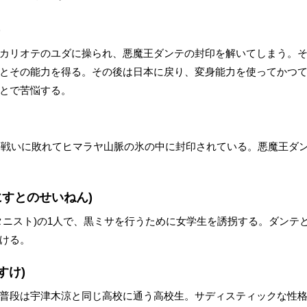
)
カリオテのユダに操られ、悪魔王ダンテの封印を解いてしまう。
とその能力を得る。その後は日本に戻り、変身能力を使ってかつ
とで苦悩する。
との戦いに敗れてヒマラヤ山脈の氷の中に封印されている。悪魔王ダ
にすとのせいねん)
タニスト)の1人で、黒ミサを行うために女学生を誘拐する。ダンテ
ける。
すけ)
普段は宇津木涼と同じ高校に通う高校生。サディスティックな性格