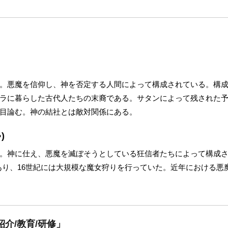
。悪魔を信仰し、神を否定する人間によって構成されている。構
ラに暮らした古代人たちの末裔である。サタンによって残された
目論む。神の結社とは敵対関係にある。
)
。神に仕え、悪魔を滅ぼそうとしている狂信者たちによって構成さ
あり、16世紀には大規模な魔女狩りを行っていた。近年における悪魔
介/教育/研修」