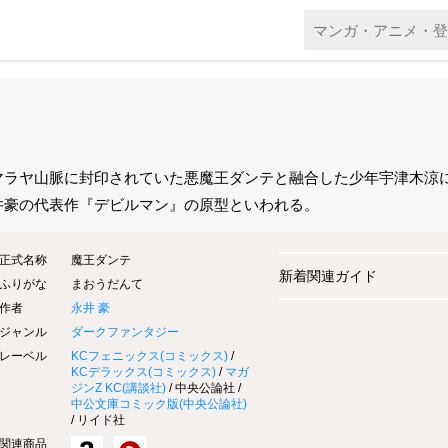
マラヤ山脈に封印されていた悪魔王ダンテと融合した少年宇津木涼
井豪の代表作『デビルマン』の原型といわれる。
正式名称
魔王ダンテ
新着関連ガイド
ふりがな
まおうだんて
作者
永井 豪
ジャンル
ダークファンタジー
レーベル
KCフェニックス(
コミックス
)
/
KCデラックス(
コミックス
)
/
マガ
ジンZ KC(
講談社
)
/ 中央公論社 /
中公文庫コミック版(
中央公論社
)
/ リイド社
関連商品