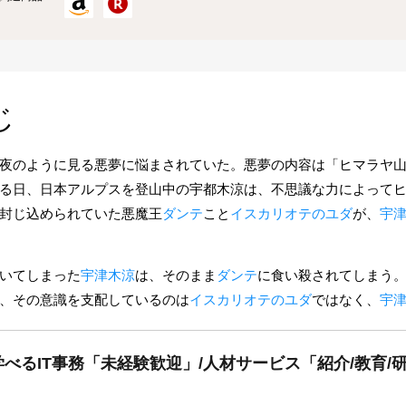
じ
夜のように見る悪夢に悩まされていた。悪夢の内容は「ヒマラヤ
る日、日本アルプスを登山中の宇都木涼は、不思議な力によって
封じ込められていた悪魔王
ダンテ
こと
イスカリオテのユダ
が、
宇
いてしまった
宇津木涼
は、そのまま
ダンテ
に食い殺されてしまう
、その意識を支配しているのは
イスカリオテのユダ
ではなく、
宇
べるIT事務「未経験歓迎」/人材サービス「紹介/教育/