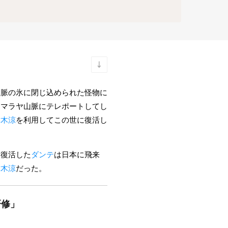
山脈の氷に閉じ込められた怪物に
ヒマラヤ山脈にテレポートしてし
津木涼
を利用してこの世に復活し
。復活した
ダンテ
は日本に飛来
津木涼
だった。
研修」