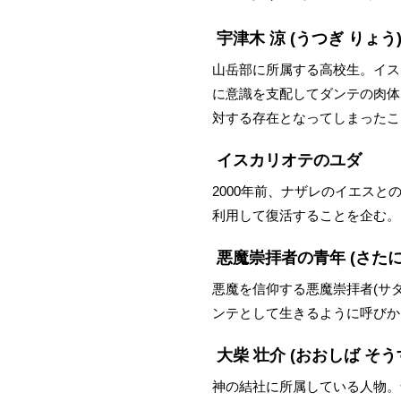
宇津木 涼
(うつぎ りょう
山岳部に所属する高校生。イス
に意識を支配してダンテの肉体
対する存在となってしまったこ
イスカリオテのユダ
2000年前、ナザレのイエス
利用して復活することを企む。
悪魔崇拝者の青年
(さた
悪魔を信仰する悪魔崇拝者(サ
ンテとして生きるように呼びか
大柴 壮介
(おおしば そう
神の結社に所属している人物。