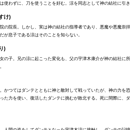
は使わずに、刀を使うことを好む。涼を同志として神の結社に引
すけ)
院の院長。しかし、実は神の結社の指導者であり、悪魔や悪魔崇拝
だが息子である涼はそのことを知らない。
り)
女の子。兄の涼に起こった変化も、父の宇津木康介が神の結社に
。
。かつてはダンテとともに神と敵対して戦っていたが、神の力を
った力を使い、復活したダンテに挑むが敗北する。死に間際に、
。人間の姿をしてダンテとなった宇津木涼に接触し、ダンテの記