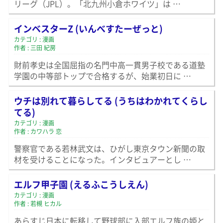
リーグ（JPL）。「北九州小倉ホワイツ」は …
インベスターZ (いんべすたーぜっと)
カテゴリ : 漫画
作者 : 三田 紀房
財前孝史は全国屈指の名門中高一貫男子校である道塾
学園の中等部トップで合格するが、始業初日に …
ウチは別れて暮らしてる (うちはわかれてくらし
てる)
カテゴリ : 漫画
作者 : カワハラ 恋
警察官である若林武文は、ひがし東京タウン新聞の取
材を受けることになった。インタビュアーとし …
エルフ甲子園 (えるふこうしえん)
カテゴリ : 漫画
作者 : 若槻 ヒカル
あらすじ日本に転移して野球部に入部エルフ族の姫と