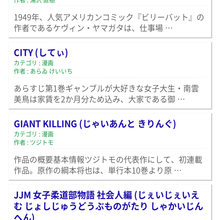
作者 : 浦沢 直樹
1949年、人気アメリカンコミック『ビリーバット』の
作者であるケヴィン・ヤマガタは、仕事場 …
CITY (してぃ)
カテゴリ : 漫画
作者 : あらゐ けいいち
あらすじ第1巻ギャンブルが大好きな女子大生・南雲
美鳥は家賃を2か月分ため込み、大家である御 …
GIANT KILLING (じゃいあんと きりんぐ)
カテゴリ : 漫画
作者 : ツジトモ
作品の概要基本情報ツジトモの代表作にして、初連載
作品。原作の綱本将也は、単行本10巻より原 …
JJM 女子柔道部物語 社会人編 (じぇいじぇいえ
む じょしじゅうどうぶものがたり しゃかいじん
へん)