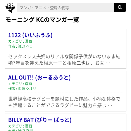
モーニング KCのマンガ一覧
1122 (いいふうふ)
カテゴリ : 漫画
作者 : 渡辺 ペコ
セックスレス夫婦のリアルな関係子供がいないまま結
婚7年目を迎えた相原一子と相原二也は、お互 …
ALL OUT!! (おーるあうと)
カテゴリ : 漫画
作者 : 雨瀬 シオリ
世界観高校ラグビーを題材にした作品。小柄な体格で
も活躍することができるラグビーに魅力を感じ …
BILLY BAT (びりー ばっと)
カテゴリ : 漫画