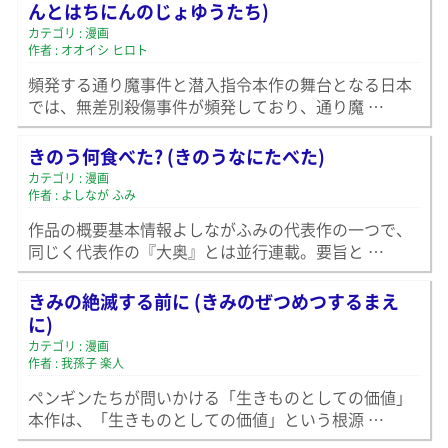
んとはちにんのじょゆうたち)
カテゴリ : 漫画
作者 : オオイシ ヒロト
頻発する通り魔事件と潜入指令本作の舞台となる日本
では、無差別殺傷事件が頻発しており、通り魔 …
きのう何食べた? (きのうなにたべた)
カテゴリ : 漫画
作者 : よしなが ふみ
作品の概要基本情報よしながふみの代表作の一つで、
同じく代表作の『大奥』とは並行連載。要旨と …
きみの絶滅する前に (きみのぜつめつするまえ
に)
カテゴリ : 漫画
作者 : 我孫子 楽人
ペンギンたちが問いかける「生きものとしての価値」
本作は、「生きものとしての価値」という根源 …