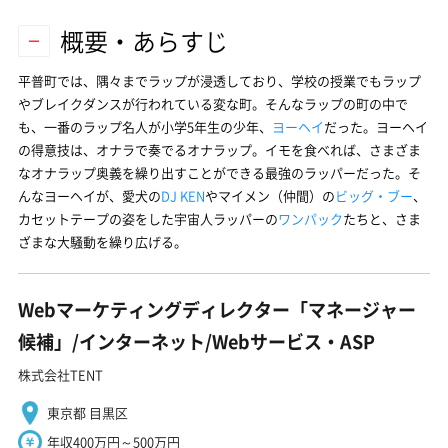
概要・あらすじ
平普町では、隅々までラップが浸透しており、学校の授業でもラップ
やブレイクダンスが行われている変な町。そんなラップの町の中で
も、一番のラップ名人が小学5年生の少年、
ヨーヘイ
だった。ヨーヘイ
の得意技は、オナラで奏でるオナラップ。イモを食べれば、さまざま
なオナラップ奥義を繰り出すことができる最強のラッパーだった。そ
んなヨーヘイが、愛犬の
DJ KEN
やマイメン（仲間）の
ビッグ・ブー
、
カセットテープの姿をした宇宙人ラッパーの
ワンパック
たちと、さま
ざまな大騒動を繰り広げる。
Webマーケティングディレクター「マネージャー
候補」/インターネット/Webサービス・ASP
株式会社TENT
東京都 目黒区
年収400万円～500万円