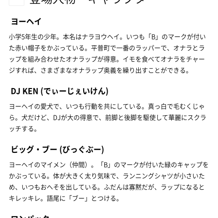
ヨーヘイ
小学5年生の少年。本名はナラヨウヘイ。いつも「B」のマークが付い
た赤い帽子をかぶっている。平普町で一番のラッパーで、オナラとラ
ップを組み合わせたオナラップが得意。イモを食べてオナラをチャー
ジすれば、さまざまなオナラップ奥義を繰り出すことができる。
DJ KEN
(でぃーじぇいけん)
ヨーヘイの愛犬で、いつも行動を共にしている。真っ白で毛むくじゃ
ら。犬だけど、DJが大の得意で、前脚と後脚を駆使して華麗にスクラ
ッチする。
ビッグ・ブー
(びっぐぶー)
ヨーヘイのマイメン（仲間）。「B」のマークが付いた緑のキャップを
かぶっている。体が大きく太り気味で、ランニングシャツが小さいた
め、いつもおへそを出している。ふだんは寡黙だが、ラップになると
キレッキレ。語尾に「ブー」とつける。