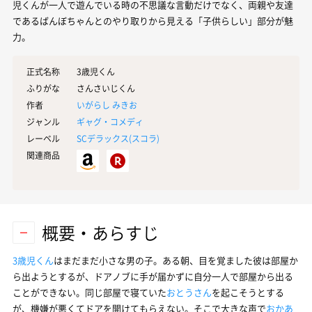
児くんが一人で遊んでいる時の不思議な言動だけでなく、両親や友達
であるばんぼちゃんとのやり取りから見える「子供らしい」部分が魅
力。
正式名称
3歳児くん
ふりがな
さんさいじくん
作者
いがらし みきお
ジャンル
ギャグ・コメディ
レーベル
SCデラックス(
スコラ
)
関連商品
概要・あらすじ
3歳児くん
はまだまだ小さな男の子。ある朝、目を覚ました彼は部屋か
ら出ようとするが、ドアノブに手が届かずに自分一人で部屋から出る
ことができない。同じ部屋で寝ていた
おとうさん
を起こそうとする
が、機嫌が悪くてドアを開けてもらえない。そこで大きな声で
おかあ