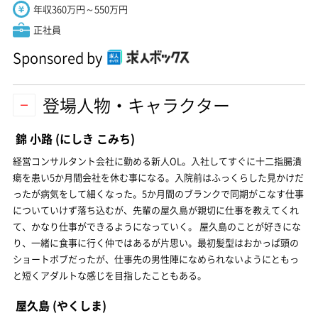
年収360万円～550万円
正社員
Sponsored by
登場人物・キャラクター
錦 小路
(にしき こみち)
経営コンサルタント会社に勤める新人OL。入社してすぐに十二指腸潰
瘍を患い5か月間会社を休む事になる。入院前はふっくらした見かけだ
ったが病気をして細くなった。5か月間のブランクで同期がこなす仕事
についていけず落ち込むが、先輩の屋久島が親切に仕事を教えてくれ
て、かなり仕事ができるようになっていく。 屋久島のことが好きにな
り、一緒に食事に行く仲ではあるが片思い。最初髪型はおかっぱ頭の
ショートボブだったが、仕事先の男性陣になめられないようにともっ
と短くアダルトな感じを目指したこともある。
屋久島
(やくしま)