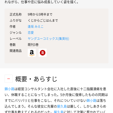
れながら、仕事や恋に悩み成長していく姿を描く。
正式名称
9時から5時半まで
ふりがな
くじからごじはんまで
作者
逢坂 みえこ
ジャンル
恋愛
レーベル
ヤングユーコミックス(
集英社
)
巻数
既刊3巻
関連商品
概要・あらすじ
錦小路
は経営コンサルタント会社に入社した直後に十二指腸潰瘍を患
い、休職することになってしまった。5か月後に復帰したものの同期は
すでにバリバリと仕事をこなし、それについていけない
錦小路
は落ち
込んでしまう。そんな彼女に先輩の
屋久島
は厳しく、しかしあきらめ
ず仕事を教えてくれるのだった。
屋久島
に対して次第に惹かれていく