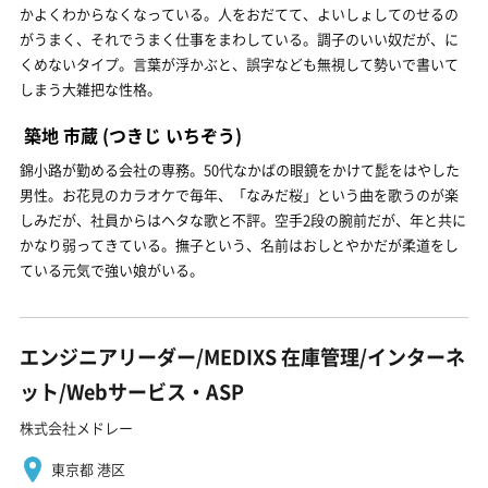
かよくわからなくなっている。人をおだてて、よいしょしてのせるの
がうまく、それでうまく仕事をまわしている。調子のいい奴だが、に
くめないタイプ。言葉が浮かぶと、誤字なども無視して勢いで書いて
しまう大雑把な性格。
築地 市蔵
(つきじ いちぞう)
錦小路が勤める会社の専務。50代なかばの眼鏡をかけて髭をはやした
男性。お花見のカラオケで毎年、「なみだ桜」という曲を歌うのが楽
しみだが、社員からはヘタな歌と不評。空手2段の腕前だが、年と共に
かなり弱ってきている。撫子という、名前はおしとやかだが柔道をし
ている元気で強い娘がいる。
エンジニアリーダー/MEDIXS 在庫管理/インターネ
ット/Webサービス・ASP
株式会社メドレー
東京都 港区