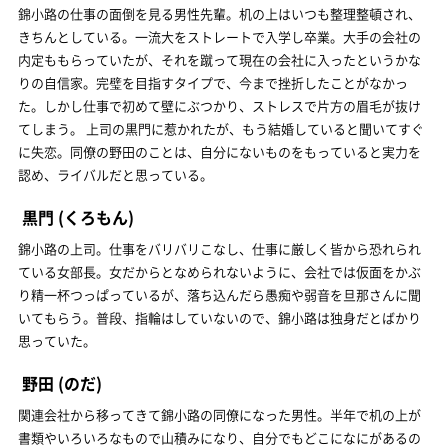
錦小路の仕事の面倒を見る男性先輩。机の上はいつも整理整頓され、
きちんとしている。一流大をストレートで入学し卒業。大手の会社の
内定ももらっていたが、それを蹴って現在の会社に入ったというかな
りの自信家。完璧を目指すタイプで、今まで挫折したことがなかっ
た。しかし仕事で初めて壁にぶつかり、ストレスで片方の眉毛が抜け
てしまう。 上司の黒門に惹かれたが、もう結婚していると聞いてすぐ
に失恋。同僚の野田のことは、自分にないものをもっていると実力を
認め、ライバルだと思っている。
黒門
(くろもん)
錦小路の上司。仕事をバリバリこなし、仕事に厳しく皆から恐れられ
ている女部長。女だからとなめられないように、会社では仮面をかぶ
り精一杯つっぱっているが、落ち込んだら愚痴や弱音を旦那さんに聞
いてもらう。普段、指輪はしていないので、錦小路は独身だとばかり
思っていた。
野田
(のだ)
関連会社から移ってきて錦小路の同僚になった男性。半年で机の上が
書類やいろいろなもので山積みになり、自分でもどこになにがあるの