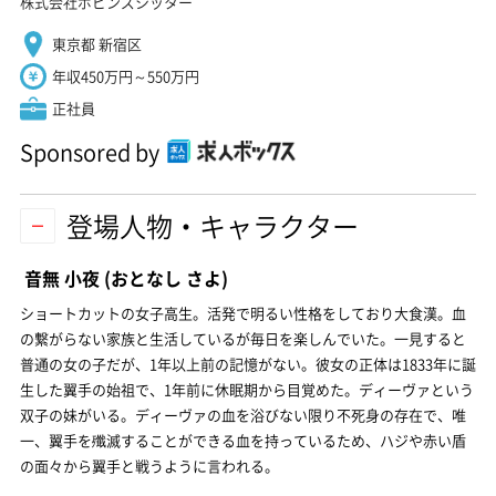
株式会社ポピンズシッター
東京都 新宿区
年収450万円～550万円
正社員
Sponsored by
登場人物・キャラクター
音無 小夜
(おとなし さよ)
ショートカットの女子高生。活発で明るい性格をしており大食漢。血
の繋がらない家族と生活しているが毎日を楽しんでいた。一見すると
普通の女の子だが、1年以上前の記憶がない。彼女の正体は1833年に誕
生した翼手の始祖で、1年前に休眠期から目覚めた。ディーヴァという
双子の妹がいる。ディーヴァの血を浴びない限り不死身の存在で、唯
一、翼手を殲滅することができる血を持っているため、ハジや赤い盾
の面々から翼手と戦うように言われる。