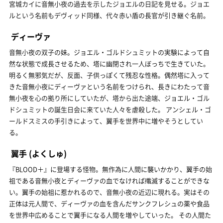
宮城カイに音無小夜の過去を示したジョエルの日記を見せる。ジョエ
ルという名前もデヴィッド同様、代々赤い盾の長官が引き継ぐ名前。
ディーヴァ
音無小夜の双子の妹。ジョエル・ゴルドシュミットの実験によって自
然な状態で成長させるため、塔に幽閉され一人ぼっちで生きていた。
明るく無邪気だが、反面、子供っぽくて残忍な性格。偶然塔に入って
きた音無小夜にディーヴァという名前をつけられ、長きにわたって音
無小夜を心の拠り所にしていたが、塔から出た途端、ジョエル・ゴル
ドシュミットの誕生日会に来ていた人々を虐殺した。 アンシェル・ゴ
ールドスミスの手引きによって、翼手を世界中に増やそうとしてい
る。
翼手
(よくしゅ)
『BLOOD＋』に登場する怪物。無作為に人間に襲いかかり、翼手の始
祖である音無小夜とディーヴァの血でなければ殲滅することができな
い。翼手の始祖に惹かれるので、音無小夜の近辺に現れる。実はその
正体は元人間で、ディーヴァの血を含んだサンクフレシュの薬や食品
を世界中広めることで翼手になる人間を増やしていった。 その人間た