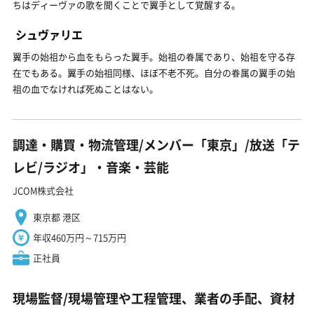
ちはディーヴァの歌を聞くことで翼手として覚醒する。
シュヴァリエ
翼手の始祖から血をもらった翼手。始祖の眷属であり、始祖を守る存
在でもある。翼手の始祖同様、ほぼ不老不死。自分の眷属の翼手の始
祖の血でなければ死ぬことはない。
調達・購買・物流管理/メンバー「東京」/放送「テ
レビ/ラジオ」・音楽・芸能
JCOM株式会社
東京都 港区
年収460万円～715万円
正社員
現場監督/現場管理や工程管理、業者の手配、資材