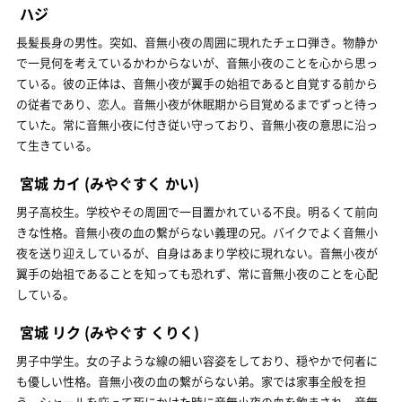
ハジ
長髪長身の男性。突如、音無小夜の周囲に現れたチェロ弾き。物静か
で一見何を考えているかわからないが、音無小夜のことを心から思っ
ている。彼の正体は、音無小夜が翼手の始祖であると自覚する前から
の従者であり、恋人。音無小夜が休眠期から目覚めるまでずっと待っ
ていた。常に音無小夜に付き従い守っており、音無小夜の意思に沿っ
て生きている。
宮城 カイ
(みやぐすく かい)
男子高校生。学校やその周囲で一目置かれている不良。明るくて前向
きな性格。音無小夜の血の繋がらない義理の兄。バイクでよく音無小
夜を送り迎えしているが、自身はあまり学校に現れない。音無小夜が
翼手の始祖であることを知っても恐れず、常に音無小夜のことを心配
している。
宮城 リク
(みやぐす くりく)
男子中学生。女の子ような線の細い容姿をしており、穏やかで何者に
も優しい性格。音無小夜の血の繋がらない弟。家では家事全般を担
う。シャールを庇って死にかけた時に音無小夜の血を飲まされ、音無