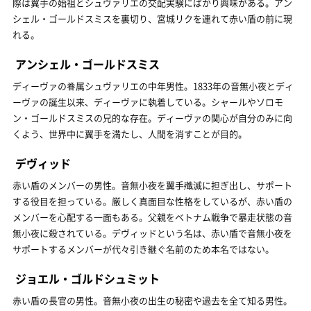
際は翼手の始祖とシュヴァリエの交配実験にばかり興味がある。アン
シェル・ゴールドスミスを裏切り、宮城リクを連れて赤い盾の前に現
れる。
アンシェル・ゴールドスミス
ディーヴァの眷属シュヴァリエの中年男性。1833年の音無小夜とディ
ーヴァの誕生以来、ディーヴァに執着している。シャールやソロモ
ン・ゴールドスミスの兄的な存在。ディーヴァの関心が自分のみに向
くよう、世界中に翼手を満たし、人間を消すことが目的。
デヴィッド
赤い盾のメンバーの男性。音無小夜を翼手殲滅に担ぎ出し、サポート
する役目を担っている。厳しく真面目な性格をしているが、赤い盾の
メンバーを心配する一面もある。父親をベトナム戦争で暴走状態の音
無小夜に殺されている。デヴィッドという名は、赤い盾で音無小夜を
サポートするメンバーが代々引き継ぐ名前のため本名ではない。
ジョエル・ゴルドシュミット
赤い盾の長官の男性。音無小夜の出生の秘密や過去を全て知る男性。