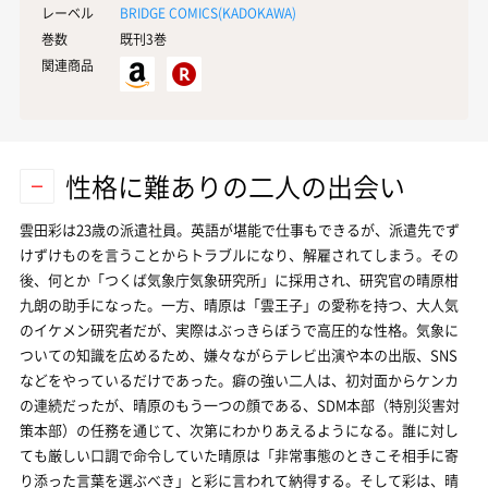
レーベル
BRIDGE COMICS(
KADOKAWA
)
巻数
既刊3巻
関連商品
性格に難ありの二人の出会い
雲田彩は23歳の派遣社員。英語が堪能で仕事もできるが、派遣先でず
けずけものを言うことからトラブルになり、解雇されてしまう。その
後、何とか「つくば気象庁気象研究所」に採用され、研究官の晴原柑
九朗の助手になった。一方、晴原は「雲王子」の愛称を持つ、大人気
のイケメン研究者だが、実際はぶっきらぼうで高圧的な性格。気象に
ついての知識を広めるため、嫌々ながらテレビ出演や本の出版、SNS
などをやっているだけであった。癖の強い二人は、初対面からケンカ
の連続だったが、晴原のもう一つの顔である、SDM本部（特別災害対
策本部）の任務を通じて、次第にわかりあえるようになる。誰に対し
ても厳しい口調で命令していた晴原は「非常事態のときこそ相手に寄
り添った言葉を選ぶべき」と彩に言われて納得する。そして彩は、晴