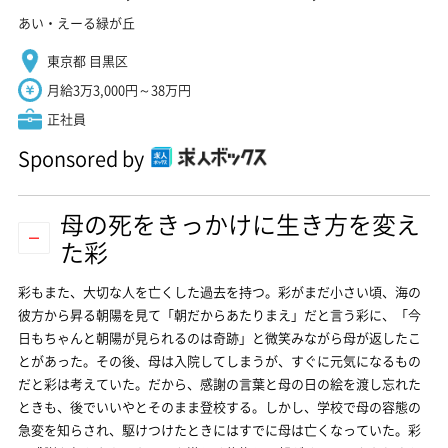
あい・えーる緑が丘
東京都 目黒区
月給3万3,000円～38万円
正社員
Sponsored by
母の死をきっかけに生き方を変え
た彩
彩もまた、大切な人を亡くした過去を持つ。彩がまだ小さい頃、海の
彼方から昇る朝陽を見て「朝だからあたりまえ」だと言う彩に、「今
日もちゃんと朝陽が見られるのは奇跡」と微笑みながら母が返したこ
とがあった。その後、母は入院してしまうが、すぐに元気になるもの
だと彩は考えていた。だから、感謝の言葉と母の日の絵を渡し忘れた
ときも、後でいいやとそのまま登校する。しかし、学校で母の容態の
急変を知らされ、駆けつけたときにはすでに母は亡くなっていた。彩