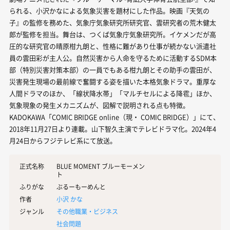
られる、小沢かなによる気象災害を題材にした作品。映画『天気の
子』の監修を務めた、気象庁気象研究所研究官、雲研究者の荒木健太
郎が監修を担当。舞台は、つくば気象庁気象研究所。イケメンだが高
圧的な研究官の晴原柑九朗と、性格に難があり仕事が続かない派遣社
員の雲田彩が主人公。自然災害から人命を守るために活動するSDM本
部（特別災害対策本部）の一員でもある柑九朗とその助手の雲田が、
災害発生現場の最前線で奮闘する姿を描いた本格気象ドラマ。重厚な
人間ドラマのほか、「線状降水帯」「マルチセルによる降雹」ほか、
気象現象の発生メカニズムが、図解で説明される点も特徴。
KADOKAWA「COMIC BRIDGE online（現・ COMIC BRIDGE）」にて、
2018年11月27日より連載。山下智久主演でテレビドラマ化。2024年4
月24日からフジテレビ系にて放送。
正式名称
BLUE MOMENT ブルーモーメン
ト
ふりがな
ぶるーもーめんと
作者
小沢 かな
ジャンル
その他職業・ビジネス
社会問題