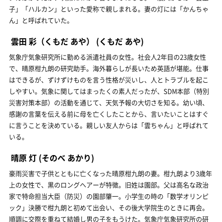
子」「ハルカン」といった愛称で親しまれる。妻の灯には「かんちゃ
ん」と呼ばれていた。
雲田 彩（くもだ あや）
(くもだ あや)
気象庁気象研究所に勤める派遣社員の女性。社会人2年目の23歳女性
で、晴原柑九朗の研究助手。海外暮らしが長いため英語が堪能。仕事
はできるが、ずけずけものを言う性格が災いし、人とトラブルを起こ
しやすい。気象に関してはまったくの素人だったが、SDM本部（特別
災害対策本部）の活動を通じて、天気予報の大切さを知る。幼い頃、
感謝の言葉を伝える前に母を亡くしたことから、言いたいことはすぐ
に言うことを決めている。親しい友人からは「雲ちゃん」と呼ばれて
いる。
晴原 灯
(そのべ あかり)
豪雨災害で子供とともに亡くなった晴原柑九朗の妻。柑九朗より3歳年
上の女性で、黒のロングヘアーが特徴。旧姓は園部。父は高名な政治
家で特命担当大臣（防災）の園部肇一。小学生の時の「数学オリンピ
ック」決勝で柑九朗と初めて出会い、その後大学院生のときに再会。
順調に交際を重ねて結婚し男の子をもうけた。気象庁気象研究所の研