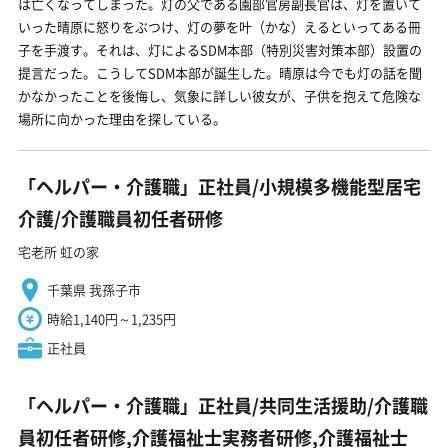
は亡くなってしまった。灯の父である園部官房副長官は、灯を置いて
いった晴原に怒りをぶつけ、灯の夢を叶（かな）えるといってある冊
子を手渡す。それは、灯によるSDM本部（特別災害対策本部）設置の
提言だった。こうしてSDM本部が誕生した。晴原は今でも灯の話を聞
かなかったことを後悔し、気象に詳しい彼女が、子供を抱えて危険な
場所に向かった理由を探している。
「ヘルパー・介護職」正社員/小規模多機能型居宅
介護/介護職員初任者研修
宅老所 虹の家
千葉県 我孫子市
時給1,140円～1,235円
正社員
「ヘルパー・介護職」正社員/共同生活援助/介護職
員初任者研修,介護福祉士実務者研修,介護福祉士