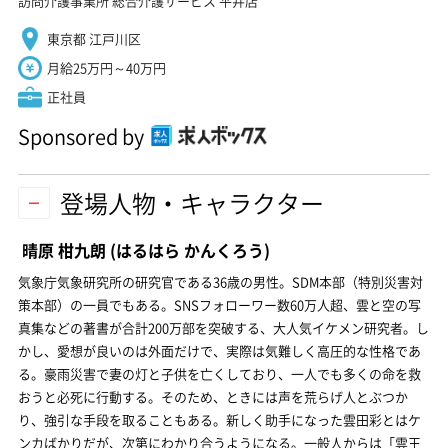
訪問介護事業所 総合介護サービス 平井店
東京都 江戸川区
月給25万円～40万円
正社員
Sponsored by
登場人物・キャラクター
晴原 柑九朗
(はるはら かんくろう)
気象庁気象研究所の研究官である36歳の男性。SDM本部（特別災害対
策本部）の一員でもある。SNSフォローワー数60万人超、雲と空の写
真集などの著書が合計200万部を突破する、大人気イケメン研究者。し
かし、愛想が良いのは外面だけで、実際は気難しく高圧的な性格であ
る。豪雨災害で妻の灯と子供を亡くしており、一人でも多くの命を救
おうと必死に行動する。そのため、ときには声を荒らげ人とぶつか
り、強引な手段を取ることもある。新しく助手になった雲田彩とはケ
ンカばかりだが、次第にわかり合うようになる。一般人からは「雲王