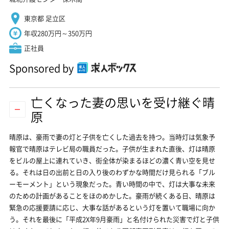
東京都 足立区
年収280万円～350万円
正社員
Sponsored by
亡くなった妻の思いを受け継ぐ晴
原
晴原は、豪雨で妻の灯と子供を亡くした過去を持つ。当時灯は気象予
報官で晴原はテレビ局の職員だった。子供が生まれた直後、灯は晴原
をビルの屋上に連れていき、街全体が染まるほどの濃く青い空を見せ
る。それは日の出前と日の入り後のわずかな時間だけ見られる「ブル
ーモーメント」という現象だった。青い時間の中で、灯は大事な未来
のための計画があることをほのめかした。豪雨が続くある日、晴原は
緊急の応援要請に応じ、大事な話があるという灯を置いて職場に向か
う。それを最後に「平成2X年9月豪雨」と名付けられた災害で灯と子供