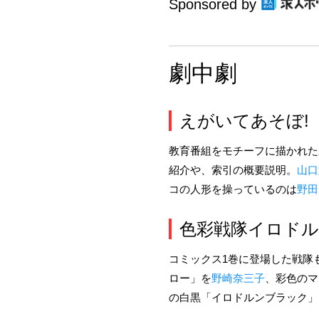
Sponsored by
劇中劇
えがいてあそぼ!
教育番組をモチーフに描かれた
紹介や、索引の概要説明。
山口
コの人形を操っているのは
野田
色彩戦隊イロド
コミックス1巻に登場した戦隊
ロー」を
野崎奈三子
、彩色のマ
の白黒「イロドルンブラック」