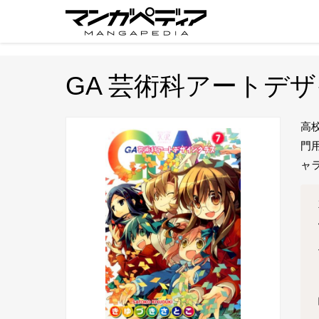
GA 芸術科アートデ
高
門
ャラ