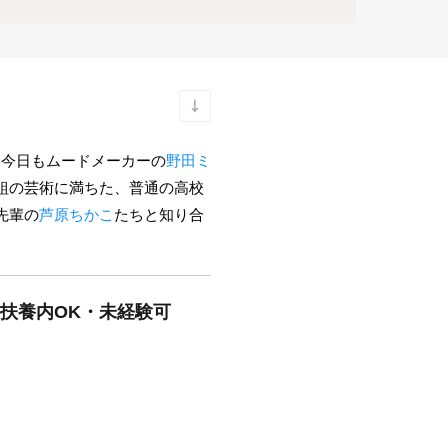
。今日もムードメーカーの
野田ミ
組の芸術に満ちた、普通の高校
先輩の
芦原ちかこ
たちと知り合
・扶養内OK・未経験可