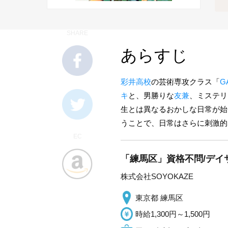
SHARE
あらすじ
彩井高校
の芸術専攻クラス「
G
キ
と、男勝りな
友兼
、ミステリ
生とは異なるおかしな日常が始
うことで、日常はさらに刺激的
EC
「練馬区」資格不問/デイ
株式会社SOYOKAZE
東京都 練馬区
時給1,300円～1,500円