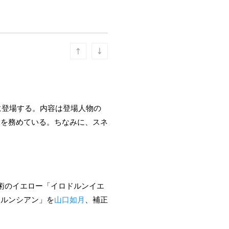
に登場する。内容は登場人物の
役を務めている。ちなみに、スネ
術のイエロー「イロドルンイエ
ドルンシアン」を
山口如月
、補正