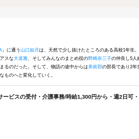
A
」に通う
山口如月
は、天然で少し抜けたところのある高校1年生
アスな
大道雅
、そしてみんなのまとめ役の
野崎奈三子
の仲良し5人
まるのだった。そして、物語の途中からは
美術部
の部長であり2年
なものへと変化していく。
サービスの受付・介護事務/時給1,300円から・週2日可