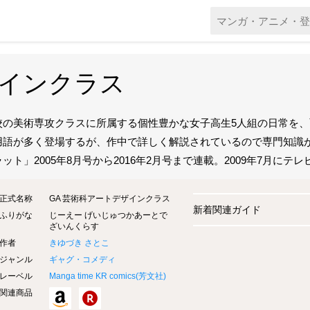
ザインクラス
校の美術専攻クラスに所属する個性豊かな女子高生5人組の日常を
用語が多く登場するが、作中で詳しく解説されているので専門知識
ット」2005年8月号から2016年2月号まで連載。2009年7月にテ
正式名称
GA 芸術科アートデザインクラス
新着関連ガイド
ふりがな
じーえー げいじゅつかあーとで
ざいんくらす
作者
きゆづき さとこ
ジャンル
ギャグ・コメディ
レーベル
Manga time KR comics(
芳文社
)
関連商品