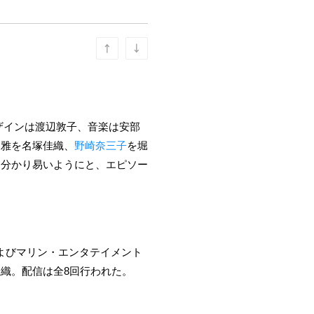
ザインは渡辺敦子、音楽は安部
道雅を名塚佳織、
野崎奈三子
を堀
も分かり易いようにと、エピソー
およびマリン・エンタテイメント
織。配信は全8回行われた。