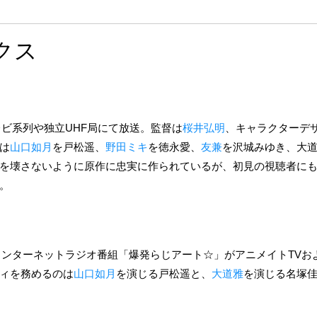
クス
テレビ系列や独立UHF局にて放送。監督は
桜井弘明
、キャラクターデ
は
山口如月
を戸松遥、
野田ミキ
を徳永愛、
友兼
を沢城みゆき、大
を壊さないように原作に忠実に作られているが、初見の視聴者に
。
て、インターネットラジオ番組「爆発らじアート☆」がアニメイトTV
ィを務めるのは
山口如月
を演じる戸松遥と、
大道雅
を演じる名塚佳