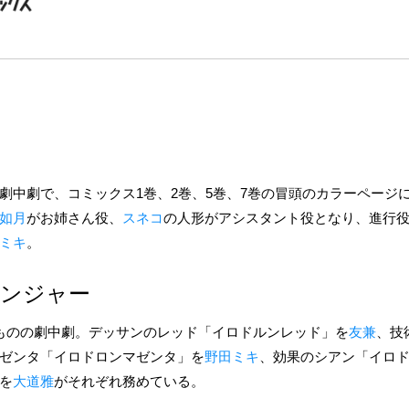
劇中劇で、コミックス1巻、2巻、5巻、7巻の冒頭のカラーページ
如月
がお姉さん役、
スネコ
の人形がアシスタント役となり、進行
ミキ
。
ルンジャー
ものの劇中劇。デッサンのレッド「イロドルンレッド」を
友兼
、技
ゼンタ「イロドロンマゼンタ」を
野田ミキ
、効果のシアン「イロ
を
大道雅
がそれぞれ務めている。