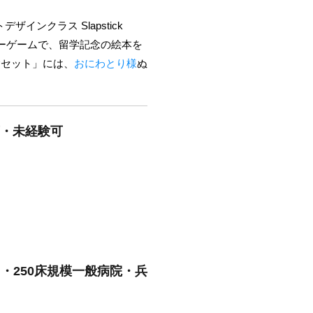
ンクラス Slapstick
ーゲームで、留学記念の絵本を
念セット」には、
おにわとり様
ぬ
可・未経験可
・250床規模一般病院・兵